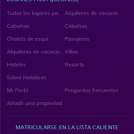
T
odos los lugares para quedarse
A
lquileres de vacaciones
Cabañas
Cabañas
Chalets de esquí
Pasajeros
A
lquileres de vacaciones únicos
Villas
Hoteles
Resorts
Sobre Hotala.ec
Mi Perfil
Preguntas frecuentes
Añadir una propiedad
MATRICULARSE EN LA LISTA CALIENTE