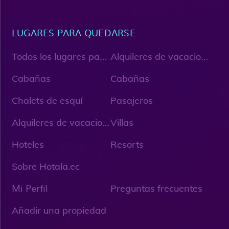
LUGARES PARA QUEDARSE
T
odos los lugares para quedarse
A
lquileres de vacaciones
Cabañas
Cabañas
Chalets de esquí
Pasajeros
A
lquileres de vacaciones únicos
Villas
Hoteles
Resorts
Sobre Hotala.ec
Mi Perfil
Preguntas frecuentes
Añadir una propiedad