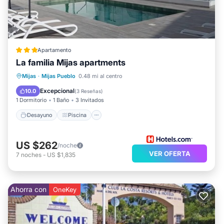
de la Costa del Sol para disfrutar de sus vacaciones!
Si tiene alguna duda, estaremos encantados de
ayudarle a proporcionarle las mejores vacaciones.
Apartamento
La familia Mijas apartments
Desayuno
Piscina
Balcón/Terraza
Mijas
·
Mijas Pueblo
0.48 mi al centro
Cocina
Excepcional
10.0
(
3 Reseñas
)
1 Dormitorio
1 Baño
3 Invitados
Desayuno
Piscina
US $262
/noche
VER OFERTA
7
noches
-
US $1,835
Ahorra con
OneKey