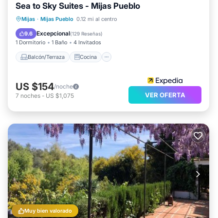
Sea to Sky Suites - Mijas Pueblo
Balcón/Terraza
Cocina
Mijas
·
Mijas Pueblo
0.12 mi al centro
Aire acondicionado
Internet
Excepcional
9.6
(
129 Reseñas
)
1 Dormitorio
1 Baño
4 Invitados
Balcón/Terraza
Cocina
US $154
/noche
VER OFERTA
7
noches
-
US $1,075
Muy bien valorado