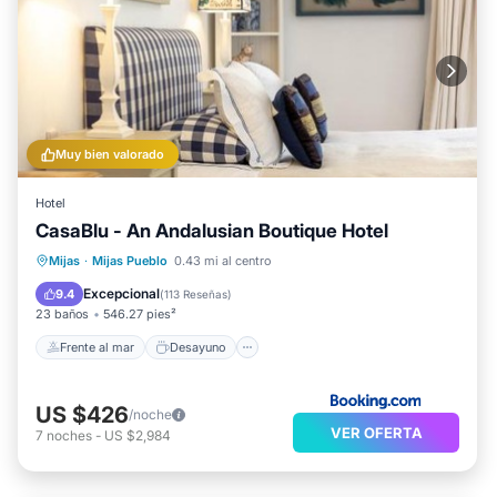
Muy bien valorado
Hotel
CasaBlu - An Andalusian Boutique Hotel
Frente al mar
Desayuno
Mijas
·
Mijas Pueblo
0.43 mi al centro
Aparcamiento
Piscina
Excepcional
9.4
(
113 Reseñas
)
23 baños
546.27 pies²
Frente al mar
Desayuno
US $426
/noche
VER OFERTA
7
noches
-
US $2,984