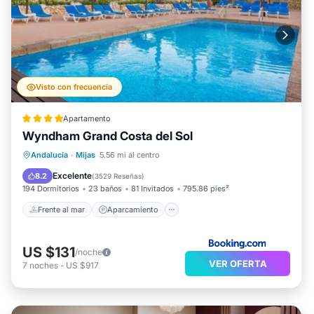
Visto con frecuencia
Apartamento
Wyndham Grand Costa del Sol
Frente al mar
Aparcamiento
Piscina
Andalucía
·
Mijas
5.56 mi al centro
Vista al mar
Excelente
8.2
(
3529 Reseñas
)
194 Dormitorios
23 baños
81 Invitados
795.86 pies²
Frente al mar
Aparcamiento
US $131
/noche
VER OFERTA
7
noches
-
US $917