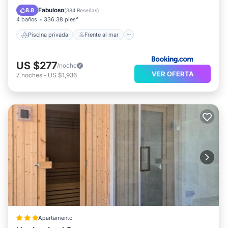
Bañera de hidromasaje
Desayuno
Fabuloso
8.8
(
384 Reseñas
)
4 baños
336.38 pies²
Piscina privada
Frente al mar
US $277
/noche
VER OFERTA
7
noches
-
US $1,936
Apartamento