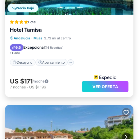
Precio bajó
Hotel
Hotel Tamisa
Desayuno
Aparcamiento
Piscina
Andalucía
·
Mijas
3.73 mi al centro
Spa
Excepcional
9.6
(
14 Reseñas
)
1 Baño
Desayuno
Aparcamiento
US $171
/noche
VER OFERTA
7
noches
-
US $1,196