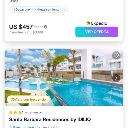
1 Baño
Desayuno
Aparcamiento
US $457
/noche
VER OFERTA
7
noches
-
US $3,198
Visto con frecuencia
Apartamento
Santa Barbara Residences by IDILIQ
Frente al mar
Aparcamiento
Piscina
Mijas
·
El Faro
0.25 mi al centro