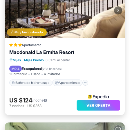
Muy bien valorado
Apartamento
Macdonald La Ermita Resort
Bañera de hidromasaje
Aparcamiento
Mijas
·
Mijas Pueblo
0.31 mi al centro
Piscina
Spa
Excepcional
9.4
(
238 Reseñas
)
1 Dormitorio
1 Baño
4 Invitados
Bañera de hidromasaje
Aparcamiento
US $124
/noche
VER OFERTA
7
noches
-
US $868