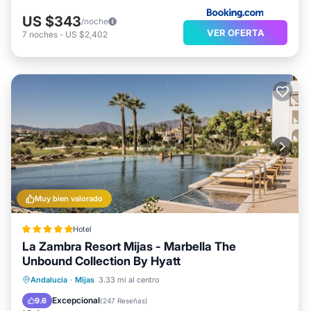
US $343
/noche
VER OFERTA
7
noches
-
US $2,402
Muy bien valorado
Hotel
La Zambra Resort Mijas - Marbella The
Unbound Collection By Hyatt
Desayuno
Aparcamiento
Piscina
Andalucía
·
Mijas
3.33 mi al centro
Spa
Excepcional
9.6
(
247 Reseñas
)