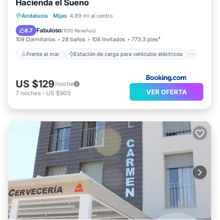
Hacienda el Sueno
Frente al mar
Estación de carga para vehículos eléctricos
Andalucía
·
Mijas
4.89 mi al centro
Aparcamiento
Piscina
Fabuloso
8.7
(
1010 Reseñas
)
109 Dormitorios
28 baños
108 Invitados
773.3 pies²
Frente al mar
Estación de carga para vehículos eléctricos
US $129
/noche
VER OFERTA
7
noches
-
US $905