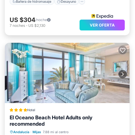
Bañera de hidromasaje
Desayuno
US $304
/noche
VER OFERTA
7
noches
-
US $2,130
Hotel
El Oceano Beach Hotel Adults only
recommended
Piscina privada
Frente al mar
Andalucía
·
Mijas
7.88 mi al centro