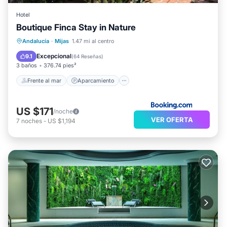
Hotel
Boutique Finca Stay in Nature
Frente al mar
Aparcamiento
Piscina
Andalucía
·
Mijas
1.47 mi al centro
Vista al mar
Excepcional
9.1
(
64 Reseñas
)
3 baños
376.74 pies²
Frente al mar
Aparcamiento
US $171
/noche
VER OFERTA
7
noches
-
US $1,194