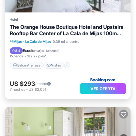
Hotel
The Orange House Boutique Hotel and Upstairs
Rooftop Bar Center of La Cala de Mijas 100m
from the Beach
Balcón/Terraza
Vistas
Mijas
·
La Cala de Mijas
0.39 mi al centro
Aire acondicionado
Internet
Excelente
8.4
(
161 Reseñas
)
15 baños
182.27 pies²
Balcón/Terraza
Vistas
US $293
/noche
VER OFERTA
7
noches
-
US $2,051