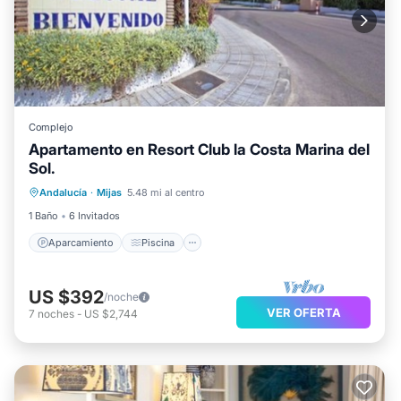
Complejo
Apartamento en Resort Club la Costa Marina del
Sol.
Aparcamiento
Piscina
Andalucía
·
Mijas
5.48 mi al centro
Balcón/Terraza
Cocina
1 Baño
6 Invitados
Aparcamiento
Piscina
US $392
/noche
VER OFERTA
7
noches
-
US $2,744