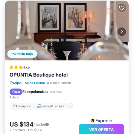
Precio bajó
Hotel
OPUNTIA Boutique hotel
Desayuno
Balcón/Terraza
Cocina
Mijas
·
Mijas Pueblo
0.11 mi al centro
Aire acondicionado
Excepcional
9.8
(
84 Reseñas
)
1 Baño
Desayuno
Balcón/Terraza
US $134
/noche
VER OFERTA
7
noches
-
US $937