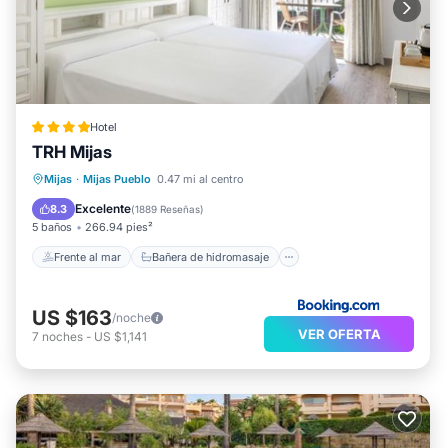
Hotel
TRH Mijas
Frente al mar
Bañera de hidromasaje
Mijas
·
Mijas Pueblo
0.47 mi al centro
Aparcamiento
Piscina
Excelente
8.3
(
1889 Reseñas
)
5 baños
266.94 pies²
Frente al mar
Bañera de hidromasaje
US $163
/noche
VER OFERTA
7
noches
-
US $1,141