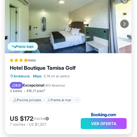
Precio bajó
Hotel
Hotel Boutique Tamisa Golf
Piscina privada
Frente al mar
Andalucía
·
Mijas
3.74 mi al centro
Aparcamiento
Piscina
Excepcional
9.0
(
403 Reseñas
)
3 baños
416.21 pies²
Piscina privada
Frente al mar
US $172
/noche
VER OFERTA
7
noches
-
US $1,207