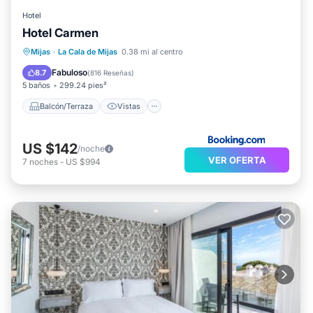
Hotel
Hotel Carmen
Balcón/Terraza
Vistas
Mijas
·
La Cala de Mijas
0.38 mi al centro
Aire acondicionado
Internet
Fabuloso
8.7
(
816 Reseñas
)
5 baños
299.24 pies²
Balcón/Terraza
Vistas
US $142
/noche
VER OFERTA
7
noches
-
US $994