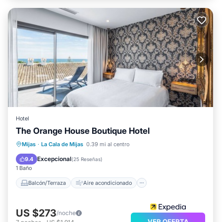
Hotel
The Orange House Boutique Hotel
Balcón/Terraza
Aire acondicionado
Mijas
·
La Cala de Mijas
0.39 mi al centro
Internet
Apto para niños
Excepcional
9.4
(
25 Reseñas
)
1 Baño
Balcón/Terraza
Aire acondicionado
US $273
/noche
VER OFERTA