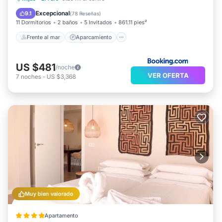
Vista al mar
Excepcional
9.1
(
78 Reseñas
)
11 Dormitorios
2 baños
5 Invitados
861.11 pies²
Frente al mar
Aparcamiento
US $481
/noche
VER OFERTA
7
noches
-
US $3,368
Muy bien valorado
Apartamento