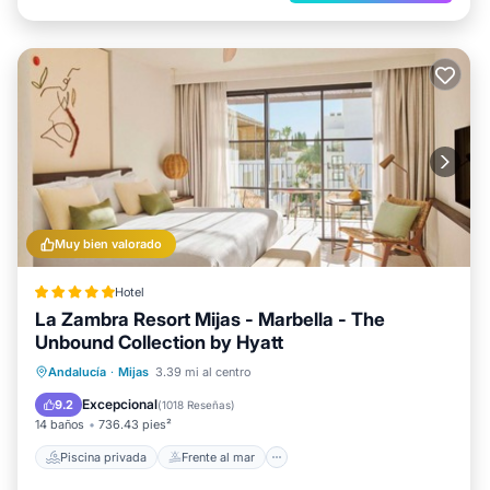
Muy bien valorado
Hotel
La Zambra Resort Mijas - Marbella - The
Unbound Collection by Hyatt
Piscina privada
Frente al mar
Andalucía
·
Mijas
3.39 mi al centro
Bañera de hidromasaje
Desayuno
Excepcional
9.2
(
1018 Reseñas
)
14 baños
736.43 pies²
Piscina privada
Frente al mar