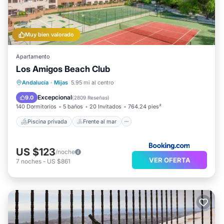
Muy bien valorado
Apartamento
Los Amigos Beach Club
Piscina privada
Frente al mar
Bañera de hidromasaje
Andalucía
·
Mijas
5.95 mi al centro
Estación de carga para vehículos eléctricos
Excepcional
9.0
(
2809 Reseñas
)
140 Dormitorios
5 baños
20 Invitados
764.24 pies²
Piscina privada
Frente al mar
US $123
/noche
VER OFERTA
7
noches
-
US $861