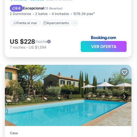
Spa
Excepcional
9.6
(
15 Reseñas
)
2 Dormitorios
2 baños
4 Invitados
1076.39 pies²
Frente al mar
Aparcamiento
US $228
/noche
VER OFERTA
7
noches
-
US $1,594
Casa