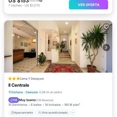
US $153
/noche
VER OFERTA
7
noches
-
US $1,070
Cama Y Desayuno
Il Centrale
Aparcamiento
Aire acondicionado
Cortona
·
Camucia
0.08 mi al centro
Internet
Apto para niños
Muy bueno
7.8
(
239 Reseñas
)
15 Dormitorios
6 baños
14 Invitados
190.16 pies²
Aparcamiento
Aire acondicionado