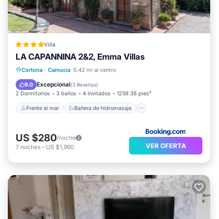
Villa
LA CAPANNINA 2&2, Emma Villas
Frente al mar
Bañera de hidromasaje
Cortona
·
Camucia
0.42 mi al centro
Aparcamiento
Piscina
Excepcional
9.0
(
3 Reseñas
)
2 Dormitorios
3 baños
4 Invitados
1259.38 pies²
Frente al mar
Bañera de hidromasaje
US $280
/noche
VER OFERTA
7
noches
-
US $1,960