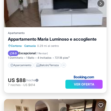
Apartamento
Appartamento Maria Luminoso e accogliente
Aparcamiento
Balcón/Terraza
Cortona
·
Camucia
0.29 mi al centro
Vistas
Internet
Excepcional
9.0
(
1 Revisar
)
1 Dormitorio
1 Baño
4 Invitados
721.18 pies²
Aparcamiento
Balcón/Terraza
US $88
/noche
VER OFERTA
7
noches
-
US $614