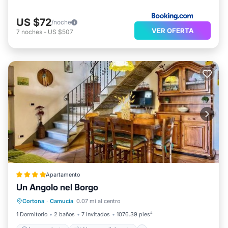
US $72
/noche
VER OFERTA
7
noches
-
US $507
Apartamento
Un Angolo nel Borgo
Aparcamiento
Aire acondicionado
Cortona
·
Camucia
0.07 mi al centro
Internet
Se admiten mascotas
1 Dormitorio
2 baños
7 Invitados
1076.39 pies²