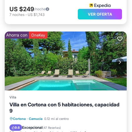
US $249
/noche
VER OFERTA
7
noches
-
US $1,743
Ahorra con
OneKey
Villa
Villa en Cortona con 5 habitaciones, capacidad
9
Piscina privada
Aparcamiento
Cortona
·
Camucia
0.12 mi al centro
Piscina
Balcón/Terraza
Excepcional
9.6
(
47 Reseñas
)