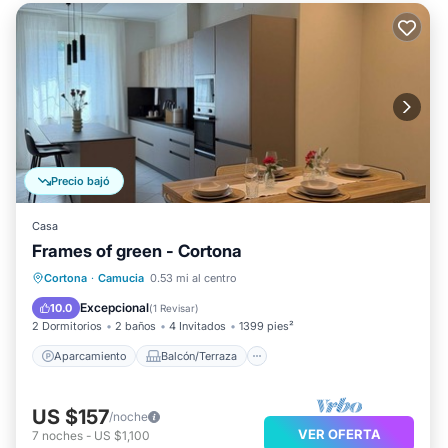
Precio bajó
Casa
Frames of green - Cortona
Aparcamiento
Balcón/Terraza
Cortona
·
Camucia
0.53 mi al centro
Cocina
Aire acondicionado
Excepcional
10.0
(
1 Revisar
)
2 Dormitorios
2 baños
4 Invitados
1399 pies²
Aparcamiento
Balcón/Terraza
US $157
/noche
VER OFERTA
7
noches
-
US $1,100