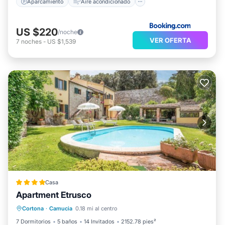
Aparcamiento
Aire acondicionado
US $220
/noche
VER OFERTA
7
noches
-
US $1,539
Casa
Apartment Etrusco
Aparcamiento
Piscina
Cortona
·
Camucia
0.18 mi al centro
Balcón/Terraza
Cocina
7 Dormitorios
5 baños
14 Invitados
2152.78 pies²