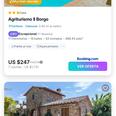
Muy bien valorado
Casa
Agriturismo Il Borgo
Frente al mar
Aparcamiento
Piscina
Cortona
·
Camucia
0.45 mi al centro
Vista al mar
Excepcional
9.1
(
77 Reseñas
)
17 Dormitorios
14 baños
43 Invitados
988.93 pies²
Frente al mar
Aparcamiento
US $247
/noche
VER OFERTA
7
noches
-
US $1,731