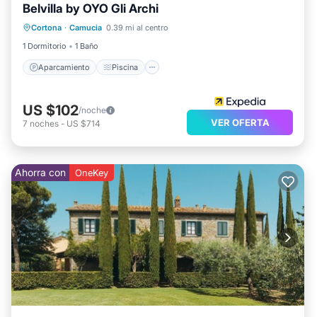
Belvilla by OYO Gli Archi
Aparcamiento
Piscina
Cortona
·
Camucia
0.39 mi al centro
Balcón/Terraza
Cocina
1 Dormitorio
1 Baño
Aparcamiento
Piscina
US $102
/noche
VER OFERTA
7
noches
-
US $714
Ahorra con
OneKey