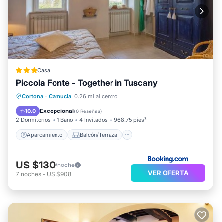
Casa
Piccola Fonte - Together in Tuscany
Aparcamiento
Balcón/Terraza
Cortona
·
Camucia
0.26 mi al centro
Aire acondicionado
Internet
Excepcional
10.0
(
6 Reseñas
)
2 Dormitorios
1 Baño
4 Invitados
968.75 pies²
Aparcamiento
Balcón/Terraza
US $130
/noche
VER OFERTA
7
noches
-
US $908