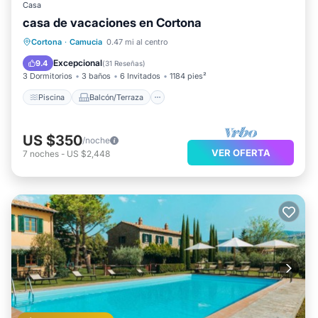
Casa
casa de vacaciones en Cortona
Piscina
Balcón/Terraza
Cocina
Cortona
·
Camucia
0.47 mi al centro
Internet
Excepcional
9.4
(
31 Reseñas
)
3 Dormitorios
3 baños
6 Invitados
1184 pies²
Piscina
Balcón/Terraza
US $350
/noche
VER OFERTA
7
noches
-
US $2,448