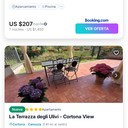
Aparcamiento
Piscina
US $207
/noche
VER OFERTA
7
noches
-
US $1,450
Nueva
Apartamento
La Terrazza degli Ulivi - Cortona View
Aparcamiento
Balcón/Terraza
Cortona
·
Camucia
0.41 mi al centro
Aire acondicionado
Internet