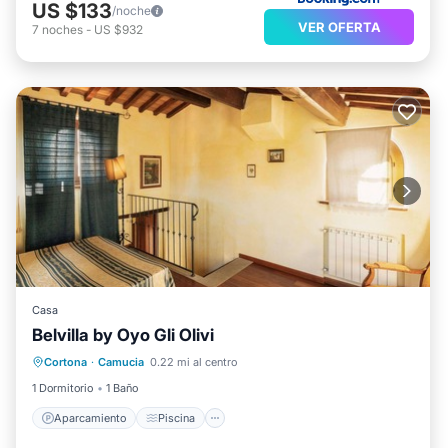
US $133
/noche
VER OFERTA
7
noches
-
US $932
Casa
Belvilla by Oyo Gli Olivi
Aparcamiento
Piscina
Cortona
·
Camucia
0.22 mi al centro
Balcón/Terraza
Internet
1 Dormitorio
1 Baño
Aparcamiento
Piscina