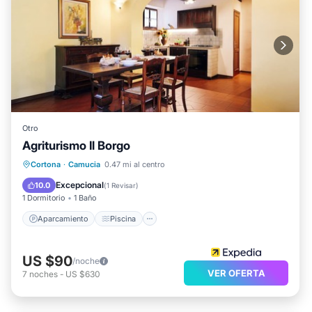
Otro
Agriturismo Il Borgo
Aparcamiento
Piscina
Cortona
·
Camucia
0.47 mi al centro
Balcón/Terraza
Cocina
Excepcional
10.0
(
1 Revisar
)
1 Dormitorio
1 Baño
Aparcamiento
Piscina
US $90
/noche
VER OFERTA
7
noches
-
US $630