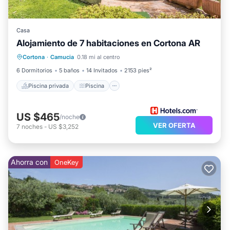
- Obligatorio: Limpieza final: 300.00 EUR/Por estancia
- Cama de bebe: 1
Casa
- Silla de bebe: 1
Alojamiento de 7 habitaciones en Cortona AR
Piscina privada
Piscina
Cocina
Cortona
·
Camucia
0.18 mi al centro
Apto para niños
6 Dormitorios
5 baños
14 Invitados
2153 pies²
Piscina privada
Piscina
US $465
/noche
VER OFERTA
7
noches
-
US $3,252
Ahorra con
OneKey