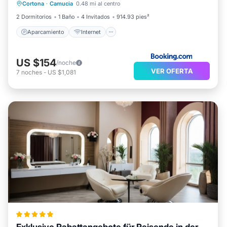
Cortona
·
Camucia
0.48 mi al centro
Se admiten mascotas
Apto para niños
2 Dormitorios
1 Baño
4 Invitados
914.93 pies²
Aparcamiento
Internet
US $154
/noche
VER OFERTA
7
noches
-
US $1,081