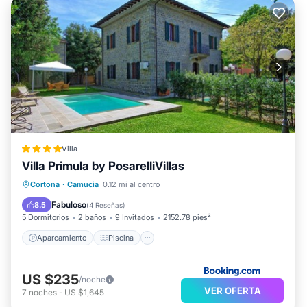
Villa
Villa Primula by PosarelliVillas
Aparcamiento
Piscina
Cortona
·
Camucia
0.12 mi al centro
Balcón/Terraza
Vistas
Fabuloso
8.5
(
4 Reseñas
)
5 Dormitorios
2 baños
9 Invitados
2152.78 pies²
Aparcamiento
Piscina
US $235
/noche
VER OFERTA
7
noches
-
US $1,645