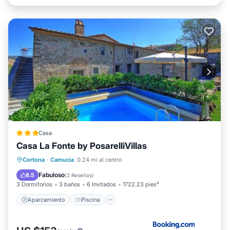
Casa
Casa La Fonte by PosarelliVillas
Aparcamiento
Piscina
Vistas
Cortona
·
Camucia
0.24 mi al centro
Aire acondicionado
Fabuloso
8.5
(
2 Reseñas
)
3 Dormitorios
3 baños
6 Invitados
1722.23 pies²
Aparcamiento
Piscina