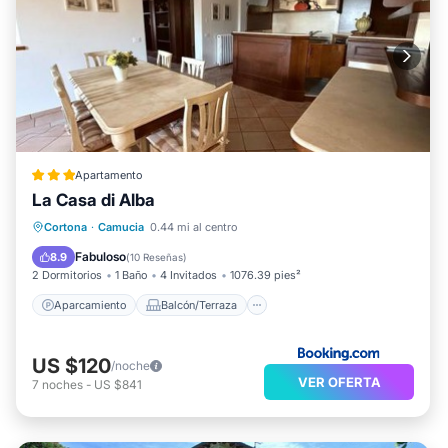
Apartamento
La Casa di Alba
Aparcamiento
Balcón/Terraza
Cortona
·
Camucia
0.44 mi al centro
Vistas
Aire acondicionado
Fabuloso
8.9
(
10 Reseñas
)
2 Dormitorios
1 Baño
4 Invitados
1076.39 pies²
Aparcamiento
Balcón/Terraza
US $120
/noche
VER OFERTA
7
noches
-
US $841