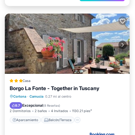
Casa
Borgo La Fonte - Together in Tuscany
Aparcamiento
Balcón/Terraza
Cortona
·
Camucia
0.27 mi al centro
Aire acondicionado
Internet
Excepcional
9.7
(
8 Reseñas
)
2 Dormitorios
2 baños
4 Invitados
1130.21 pies²
Aparcamiento
Balcón/Terraza