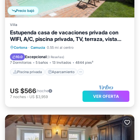
Precio bajó
Villa
Estupenda casa de vacaciones privada con
WIFI, A/C, piscina privada, TV, terraza, vista
panorámica
Piscina privada
Aparcamiento
Cortona
·
Camucia
0.55 mi al centro
Piscina
Balcón/Terraza
Excepcional
10.0
(
3 Reseñas
)
7 Dormitorios
5 baños
13 Invitados
4844 pies²
Piscina privada
Aparcamiento
US $566
/noche
VER OFERTA
7
noches
-
US $3,959