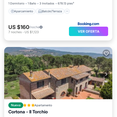
1 Dormitorio
1 Baño
3 Invitados
678.13 pies²
Aparcamiento
Balcón/Terraza
US $160
/noche
VER OFERTA
7
noches
-
US $1,123
Nueva
Apartamento
Cortona - Il Torchio
Aparcamiento
Internet