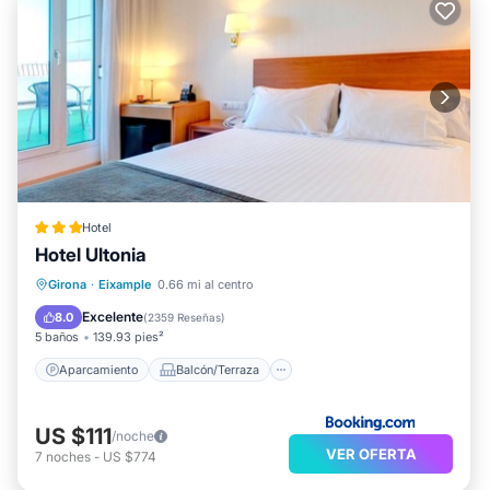
Hotel
Hotel Ultonia
Aparcamiento
Balcón/Terraza
Girona
·
Eixample
0.66 mi al centro
Aire acondicionado
Internet
Excelente
8.0
(
2359 Reseñas
)
5 baños
139.93 pies²
Aparcamiento
Balcón/Terraza
US $111
/noche
VER OFERTA
7
noches
-
US $774