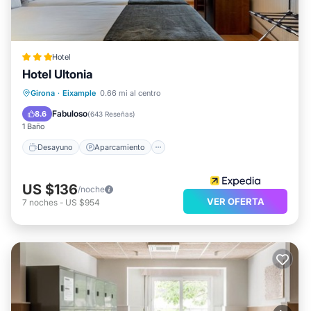
Hotel
Hotel Ultonia
Desayuno
Aparcamiento
Girona
·
Eixample
0.66 mi al centro
Balcón/Terraza
Aire acondicionado
Fabuloso
8.6
(
643 Reseñas
)
1 Baño
Desayuno
Aparcamiento
US $136
/noche
VER OFERTA
7
noches
-
US $954