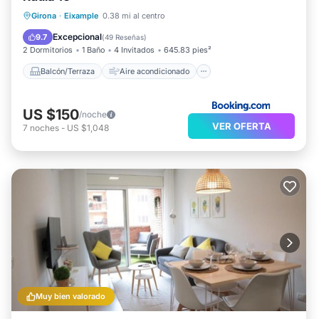
Balcón/Terraza
Aire acondicionado
Girona
·
Eixample
0.38 mi al centro
Internet
Apto para niños
Excepcional
9.7
(
49 Reseñas
)
2 Dormitorios
1 Baño
4 Invitados
645.83 pies²
Balcón/Terraza
Aire acondicionado
US $150
/noche
VER OFERTA
7
noches
-
US $1,048
Muy bien valorado