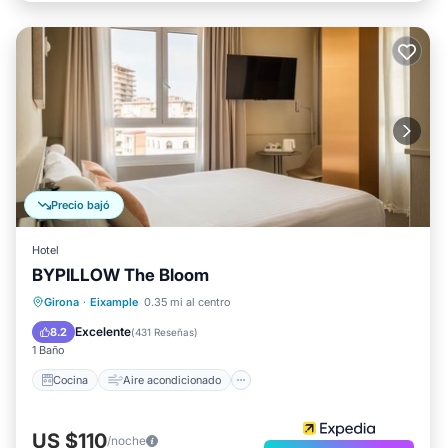
Precio bajó
Hotel
BYPILLOW The Bloom
Cocina
Aire acondicionado
Internet
Girona
·
Eixample
0.35 mi al centro
Apto para niños
Excelente
8.2
(
431 Reseñas
)
1 Baño
Cocina
Aire acondicionado
US $110
/noche