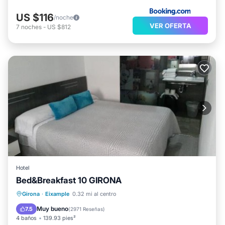
US $116
/noche
VER OFERTA
7
noches
-
US $812
Hotel
Bed&Breakfast 10 GIRONA
Aparcamiento
Aire acondicionado
Girona
·
Eixample
0.32 mi al centro
Internet
Seguridad/Protección
Muy bueno
7.5
(
2971 Reseñas
)
4 baños
139.93 pies²