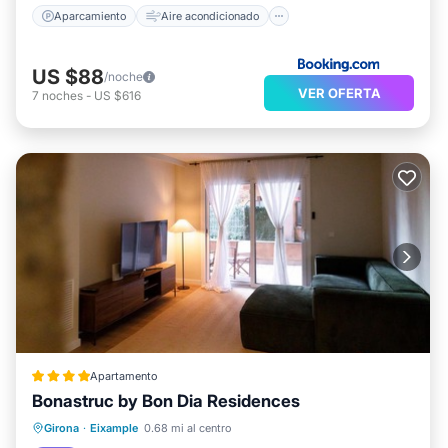
Aparcamiento
Aire acondicionado
US $88
/noche
VER OFERTA
7
noches
-
US $616
Apartamento
Bonastruc by Bon Dia Residences
Balcón/Terraza
Aire acondicionado
Girona
·
Eixample
0.68 mi al centro