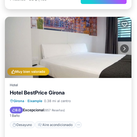
Muy bien valorado
Hotel
Hotel BestPrice Girona
Desayuno
Aire acondicionado
Girona
·
Eixample
0.38 mi al centro
Internet
Apto para niños
Excepcional
9.0
(
657 Reseñas
)
1 Baño
Desayuno
Aire acondicionado