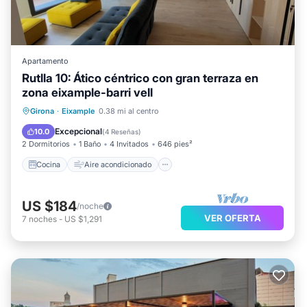
Apartamento
Rutlla 10: Ático céntrico con gran terraza en
zona eixample-barri vell
Cocina
Aire acondicionado
Internet
Girona
·
Eixample
0.38 mi al centro
Apto para niños
Excepcional
10.0
(
4 Reseñas
)
2 Dormitorios
1 Baño
4 Invitados
646 pies²
Cocina
Aire acondicionado
US $184
/noche
VER OFERTA
7
noches
-
US $1,291