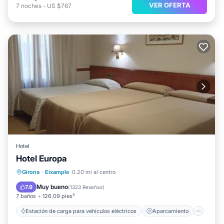
VER OFERTA
7
noches
-
US $767
Hotel
Hotel Europa
Estación de carga para vehículos eléctricos
Aparcamiento
Aire acondicionado
Girona
·
Eixample
0.20 mi al centro
Internet
Muy bueno
7.9
(
1323 Reseñas
)
7 baños
126.09 pies²
Estación de carga para vehículos eléctricos
Aparcamiento