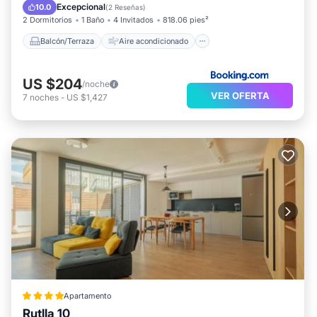
Internet
Apto para niños
Excepcional
10.0
(
2 Reseñas
)
2 Dormitorios
1 Baño
4 Invitados
818.06 pies²
Balcón/Terraza
Aire acondicionado
US $204
/noche
VER OFERTA
7
noches
-
US $1,427
Apartamento
Rutlla 10