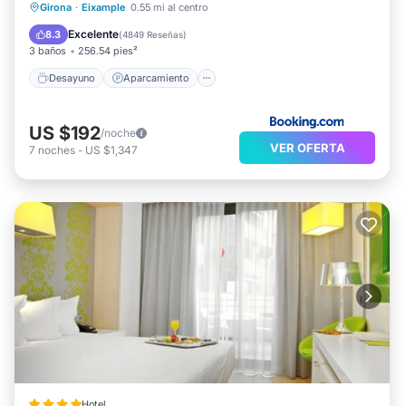
Desayuno
Aparcamiento
Girona
·
Eixample
0.55 mi al centro
Balcón/Terraza
Aire acondicionado
Excelente
8.3
(
4849 Reseñas
)
3 baños
256.54 pies²
Desayuno
Aparcamiento
US $192
/noche
VER OFERTA
7
noches
-
US $1,347
Hotel