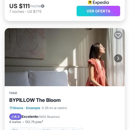
US $111
/noche
VER OFERTA
7
noches
-
US $775
Hotel
BYPILLOW The Bloom
Aparcamiento
Aire acondicionado
Girona
·
Eixample
0.35 mi al centro
Internet
Apto para niños
Excelente
8.3
(
5602 Reseñas
)
6 baños
132.75 pies²