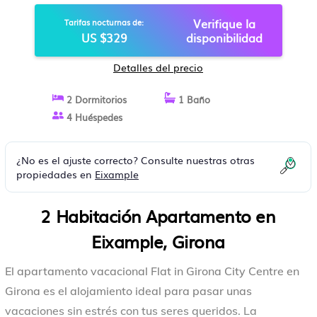
COMPARTIDA Y AIRE
Verifique la
Tarifas nocturnas de:
ACONDICIONADO |
US $329
disponibilidad
APARTAMENTO EN GIRONA
Detalles del precio
2 Dormitorios
1 Baño
4 Huéspedes
¿No es el ajuste correcto? Consulte nuestras otras
propiedades en
Eixample
2 Habitación Apartamento en
Eixample, Girona
El apartamento vacacional Flat in Girona City Centre en
Girona es el alojamiento ideal para pasar unas
vacaciones sin estrés con tus seres queridos. La