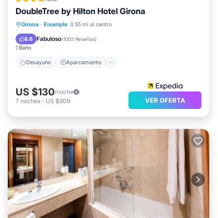
DoubleTree by Hilton Hotel Girona
Desayuno
Aparcamiento
Piscina
Girona
·
Eixample
0.55 mi al centro
Balcón/Terraza
Fabuloso
8.6
(
1003 Reseñas
)
1 Baño
Desayuno
Aparcamiento
US $130
/noche
VER OFERTA
7
noches
-
US $909