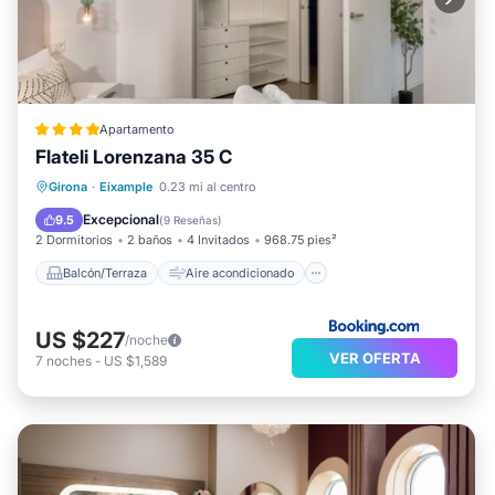
Apartamento
Flateli Lorenzana 35 C
Balcón/Terraza
Aire acondicionado
Girona
·
Eixample
0.23 mi al centro
Internet
Apto para niños
Excepcional
9.5
(
9 Reseñas
)
2 Dormitorios
2 baños
4 Invitados
968.75 pies²
Balcón/Terraza
Aire acondicionado
US $227
/noche
VER OFERTA
7
noches
-
US $1,589