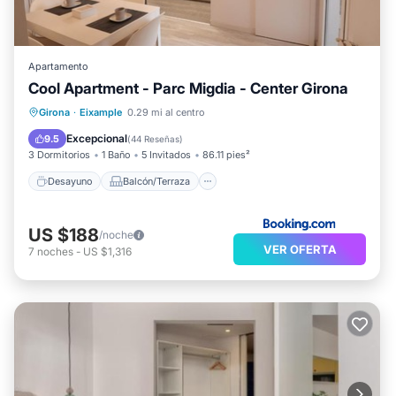
Apartamento
Cool Apartment - Parc Migdia - Center Girona
Desayuno
Balcón/Terraza
Girona
·
Eixample
0.29 mi al centro
Aire acondicionado
Internet
Excepcional
9.5
(
44 Reseñas
)
3 Dormitorios
1 Baño
5 Invitados
86.11 pies²
Desayuno
Balcón/Terraza
US $188
/noche
VER OFERTA
7
noches
-
US $1,316