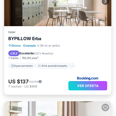
Hotel
BYPILLOW Erba
Aparcamiento
Aire acondicionado
Girona
·
Eixample
0.39 mi al centro
Internet
Apto para niños
Excelente
8.2
(
2572 Reseñas
)
7 baños
150.69 pies²
Aparcamiento
Aire acondicionado
US $137
/noche
VER OFERTA
7
noches
-
US $959