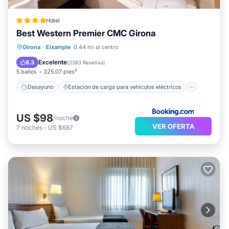
Hotel
Best Western Premier CMC Girona
Desayuno
Estación de carga para vehículos eléctricos
Girona
·
Eixample
0.44 mi al centro
Aparcamiento
Balcón/Terraza
Excelente
8.3
(
2383 Reseñas
)
5 baños
325.07 pies²
Desayuno
Estación de carga para vehículos eléctricos
US $98
/noche
VER OFERTA
7
noches
-
US $687