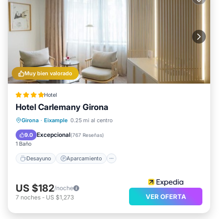
Muy bien valorado
Hotel
Hotel Carlemany Girona
Desayuno
Aparcamiento
Girona
·
Eixample
0.25 mi al centro
Balcón/Terraza
Cocina
Excepcional
9.0
(
767 Reseñas
)
1 Baño
Desayuno
Aparcamiento
US $182
/noche
VER OFERTA
7
noches
-
US $1,273