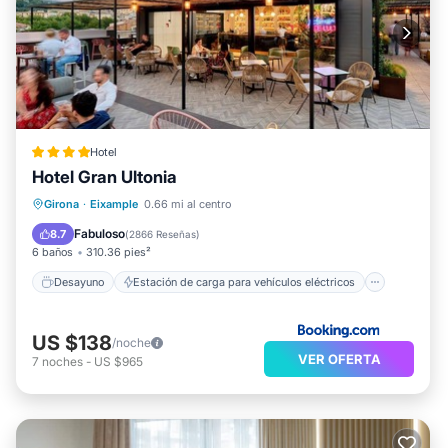
Hotel
Hotel Gran Ultonia
Desayuno
Estación de carga para vehículos eléctricos
Girona
·
Eixample
0.66 mi al centro
Aparcamiento
Balcón/Terraza
Fabuloso
8.7
(
2866 Reseñas
)
6 baños
310.36 pies²
Desayuno
Estación de carga para vehículos eléctricos
US $138
/noche
VER OFERTA
7
noches
-
US $965