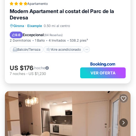
Apartamento
Modern Apartament al costat del Parc de la
Devesa
Balcón/Terraza
Aire acondicionado
Girona
·
Eixample
0.50 mi al centro
Internet
Apto para niños
Excepcional
9.6
(
84 Reseñas
)
2 Dormitorios
1 Baño
4 Invitados
538.2 pies²
Balcón/Terraza
Aire acondicionado
US $176
/noche
VER OFERTA
7
noches
-
US $1,230