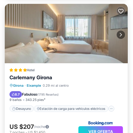
Hotel
Carlemany Girona
Desayuno
Estación de carga para vehículos eléctricos
Girona
·
Eixample
0.29 mi al centro
Aparcamiento
Balcón/Terraza
Fabuloso
8.7
(
1795 Reseñas
)
9 baños
343.25 pies²
Desayuno
Estación de carga para vehículos eléctricos
US $207
/noche
VER OFERTA
7
noches
-
US $1,450