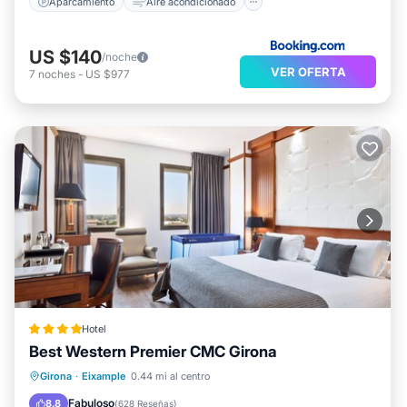
Aparcamiento
Aire acondicionado
US $140
/noche
VER OFERTA
7
noches
-
US $977
Hotel
Best Western Premier CMC Girona
Desayuno
Aparcamiento
Spa
Girona
·
Eixample
0.44 mi al centro
Balcón/Terraza
Fabuloso
8.8
(
628 Reseñas
)