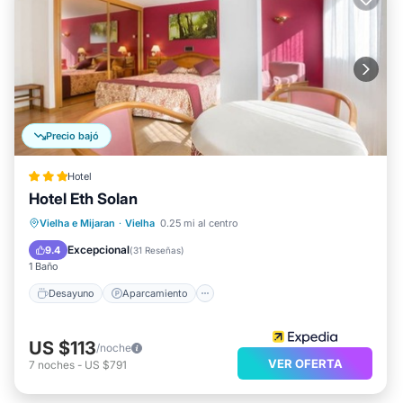
Precio bajó
Hotel
Hotel Eth Solan
Desayuno
Aparcamiento
Spa
Vielha e Mijaran
·
Vielha
0.25 mi al centro
Esquí
Excepcional
9.4
(
31 Reseñas
)
1 Baño
Desayuno
Aparcamiento
US $113
/noche
VER OFERTA
7
noches
-
US $791