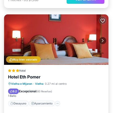
Muy bien valorado
Hotel
Hotel Eth Pomer
Desayuno
Aparcamiento
Esquí
Vielha e Mijaran
·
Vielha
0.27 mi al centro
Balcón/Terraza
Excepcional
9.2
(
60 Reseñas
)
1 Baño
Desayuno
Aparcamiento