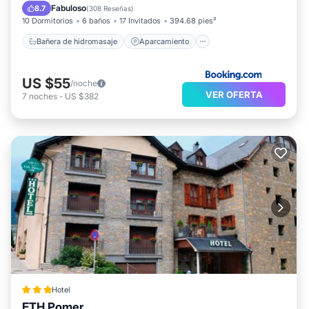
Esquí
Internet
Fabuloso
8.7
(
308 Reseñas
)
10 Dormitorios
6 baños
17 Invitados
394.68 pies²
Bañera de hidromasaje
Aparcamiento
US $55
/noche
VER OFERTA
7
noches
-
US $382
Hotel
ETH Pomer