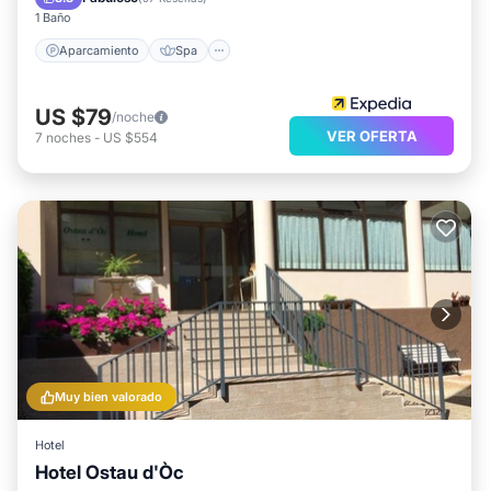
1 Baño
Aparcamiento
Spa
US $79
/noche
VER OFERTA
7
noches
-
US $554
Muy bien valorado
Hotel
Hotel Ostau d'Òc