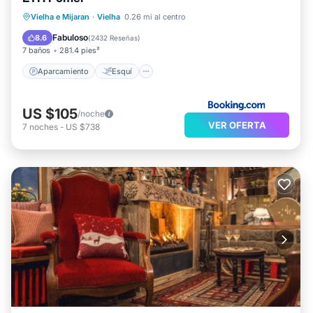
Aparcamiento
Esquí
Vielha e Mijaran
·
Vielha
0.26 mi al centro
Balcón/Terraza
Internet
Fabuloso
8.6
(
2432 Reseñas
)
7 baños
281.4 pies²
Aparcamiento
Esquí
US $105
/noche
VER OFERTA
7
noches
-
US $738