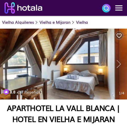
Vielha Alquileres
Vielha e Mijaran
Vielha
8.8
(97 Reseñas)
1
/4
APARTHOTEL LA VALL BLANCA |
HOTEL EN VIELHA E MIJARAN