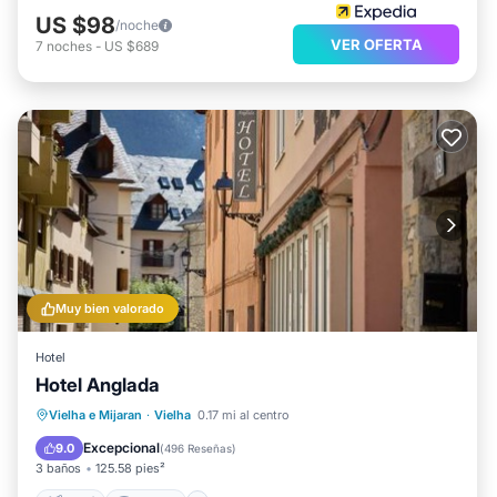
US $98
/noche
VER OFERTA
7
noches
-
US $689
Muy bien valorado
Hotel
Hotel Anglada
Esquí
Internet
Apto para niños
Vielha e Mijaran
·
Vielha
0.17 mi al centro
TV
Excepcional
9.0
(
496 Reseñas
)
3 baños
125.58 pies²