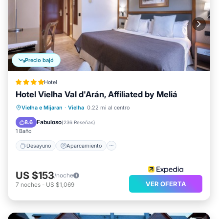
Precio bajó
Hotel
Hotel Vielha Val d'Arán, Affiliated by Meliá
Desayuno
Aparcamiento
Piscina
Vielha e Mijaran
·
Vielha
0.22 mi al centro
Spa
Fabuloso
8.6
(
236 Reseñas
)
1 Baño
Desayuno
Aparcamiento
US $153
/noche
VER OFERTA
7
noches
-
US $1,069