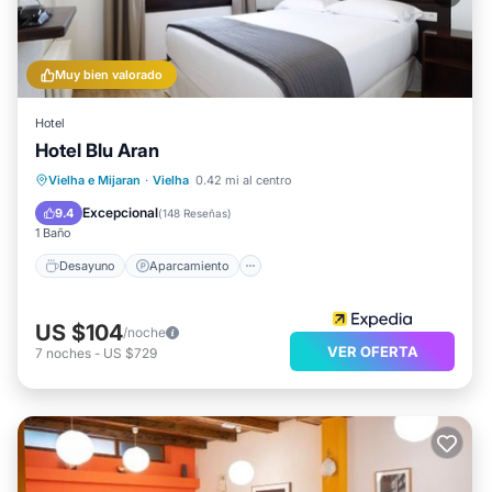
Muy bien valorado
Hotel
Hotel Blu Aran
Desayuno
Aparcamiento
Esquí
Vielha e Mijaran
·
Vielha
0.42 mi al centro
Internet
Excepcional
9.4
(
148 Reseñas
)
1 Baño
Desayuno
Aparcamiento
US $104
/noche
VER OFERTA
7
noches
-
US $729