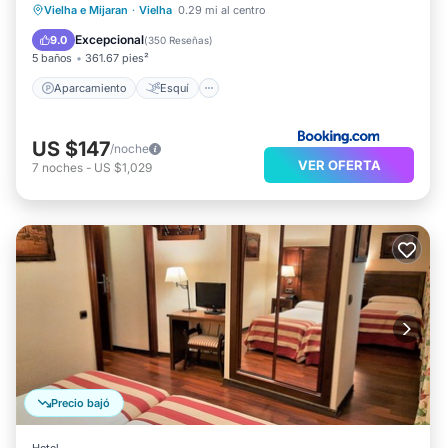
Aparcamiento
Esquí
Vielha e Mijaran
·
Vielha
0.29 mi al centro
Balcón/Terraza
Internet
Excepcional
9.0
(
350 Reseñas
)
5 baños
361.67 pies²
Aparcamiento
Esquí
US $147
/noche
VER OFERTA
7
noches
-
US $1,029
Precio bajó