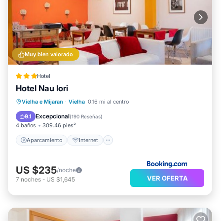
Muy bien valorado
Hotel
Hotel Nau Iori
Aparcamiento
Internet
Vielha e Mijaran
·
Vielha
0.16 mi al centro
Apto para niños
Seguridad/Protección
Excepcional
9.1
(
190 Reseñas
)
4 baños
309.46 pies²
Aparcamiento
Internet
US $235
/noche
VER OFERTA
7
noches
-
US $1,645