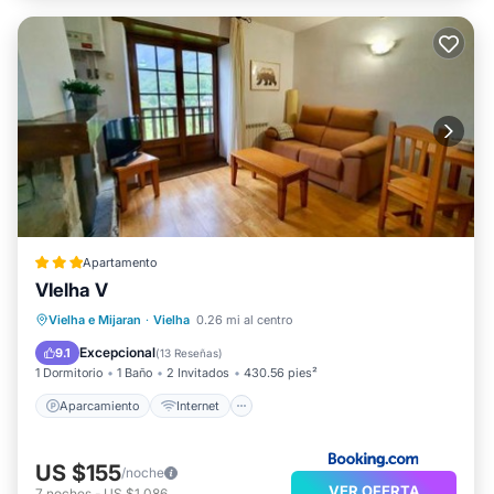
Apartamento
VIelha V
Aparcamiento
Internet
Vielha e Mijaran
·
Vielha
0.26 mi al centro
Apto para niños
Seguridad/Protección
Excepcional
9.1
(
13 Reseñas
)
1 Dormitorio
1 Baño
2 Invitados
430.56 pies²
Aparcamiento
Internet
US $155
/noche
VER OFERTA
7
noches
-
US $1,086