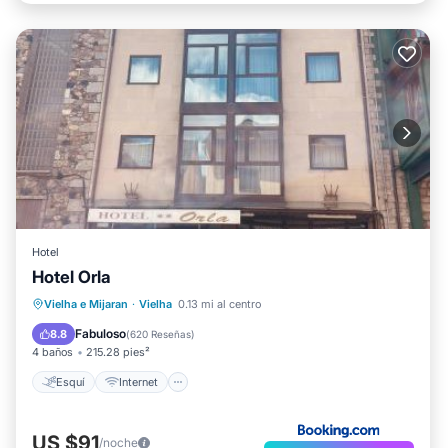
Hotel
Hotel Orla
Esquí
Internet
Accesibilidad
Vielha e Mijaran
·
Vielha
0.13 mi al centro
TV
Fabuloso
8.8
(
620 Reseñas
)
4 baños
215.28 pies²
Esquí
Internet
US $91
/noche