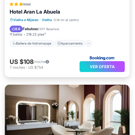
Hotel
Hotel Aran La Abuela
Bañera de hidromasaje
Aparcamiento
Vielha e Mijaran
·
Vielha
0.14 mi al centro
Spa
Esquí
Fabuloso
8.6
(
1017 Reseñas
)
11 baños
218.22 pies²
Bañera de hidromasaje
Aparcamiento
US $108
/noche
VER OFERTA
7
noches
-
US $754