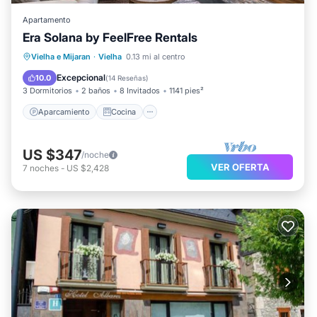
Apartamento
Era Solana by FeelFree Rentals
Aparcamiento
Cocina
Internet
Vielha e Mijaran
·
Vielha
0.13 mi al centro
Apto para niños
Excepcional
10.0
(
14 Reseñas
)
3 Dormitorios
2 baños
8 Invitados
1141 pies²
Aparcamiento
Cocina
US $347
/noche
VER OFERTA
7
noches
-
US $2,428