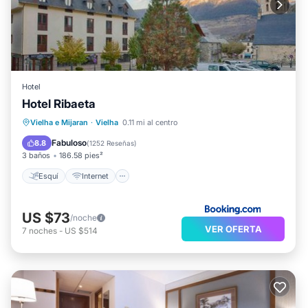
Hotel
Hotel Ribaeta
Esquí
Internet
Vielha e Mijaran
·
Vielha
0.11 mi al centro
Se admiten mascotas
Apto para niños
Fabuloso
8.8
(
1252 Reseñas
)
3 baños
186.58 pies²
Esquí
Internet
US $73
/noche
VER OFERTA
7
noches
-
US $514