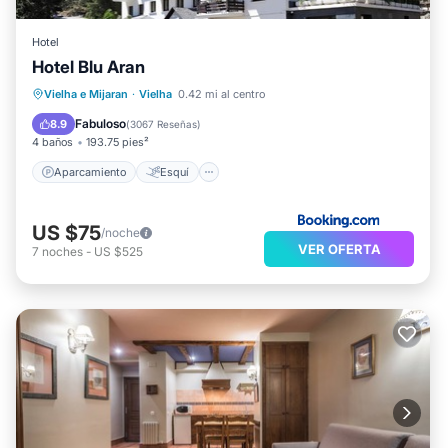
Hotel
Hotel Blu Aran
Aparcamiento
Esquí
Internet
Vielha e Mijaran
·
Vielha
0.42 mi al centro
Apto para niños
Fabuloso
8.9
(
3067 Reseñas
)
4 baños
193.75 pies²
Aparcamiento
Esquí
US $75
/noche
VER OFERTA
7
noches
-
US $525