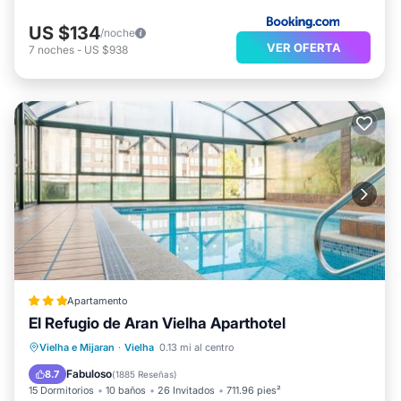
US $134
/noche
VER OFERTA
7
noches
-
US $938
Apartamento
El Refugio de Aran Vielha Aparthotel
Piscina privada
Frente al mar
Vielha e Mijaran
·
Vielha
0.13 mi al centro
Aparcamiento
Piscina
Fabuloso
8.7
(
1885 Reseñas
)
15 Dormitorios
10 baños
26 Invitados
711.96 pies²