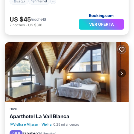
Esquí
Internet
US $45
/noche
VER OFERTA
7
noches
-
US $316
Hotel
Aparthotel La Vall Blanca
Aparcamiento
Spa
Esquí
Vielha e Mijaran
·
Vielha
0.25 mi al centro
Balcón/Terraza
Fabuloso
8.8
(
97 Reseñas
)