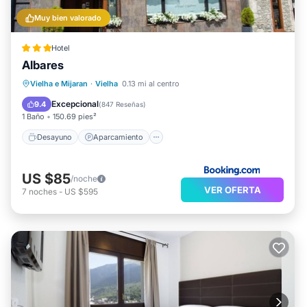
Muy bien valorado
Hotel
Albares
Desayuno
Aparcamiento
Esquí
Vielha e Mijaran
·
Vielha
0.13 mi al centro
Balcón/Terraza
Excepcional
9.4
(
847 Reseñas
)
1 Baño
150.69 pies²
Desayuno
Aparcamiento
US $85
/noche
VER OFERTA
7
noches
-
US $595