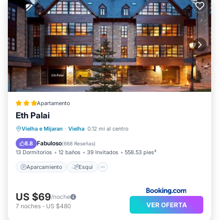
Apartamento
Eth Palai
Aparcamiento
Esquí
Internet
Vielha e Mijaran
·
Vielha
0.12 mi al centro
Apto para niños
Fabuloso
8.8
(
668 Reseñas
)
13 Dormitorios
12 baños
39 Invitados
558.53 pies²
Aparcamiento
Esquí
US $69
/noche
VER OFERTA
7
noches
-
US $480