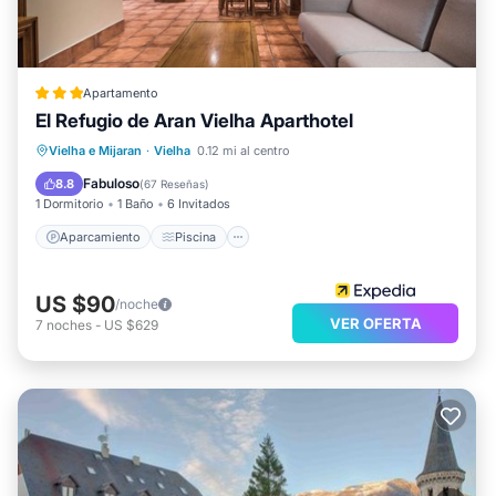
Apartamento
El Refugio de Aran Vielha Aparthotel
Aparcamiento
Piscina
Vielha e Mijaran
·
Vielha
0.12 mi al centro
Balcón/Terraza
Cocina
Fabuloso
8.8
(
67 Reseñas
)
1 Dormitorio
1 Baño
6 Invitados
Aparcamiento
Piscina
US $90
/noche
VER OFERTA
7
noches
-
US $629