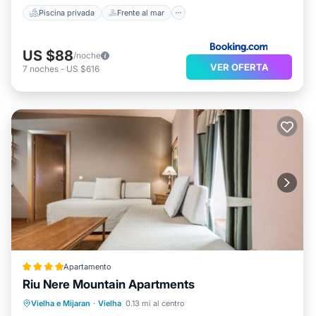
Piscina privada
Frente al mar
US $88
/noche
VER OFERTA
7
noches
-
US $616
Apartamento
Riu Nere Mountain Apartments
Bañera de hidromasaje
Aparcamiento
Vielha e Mijaran
·
Vielha
0.13 mi al centro