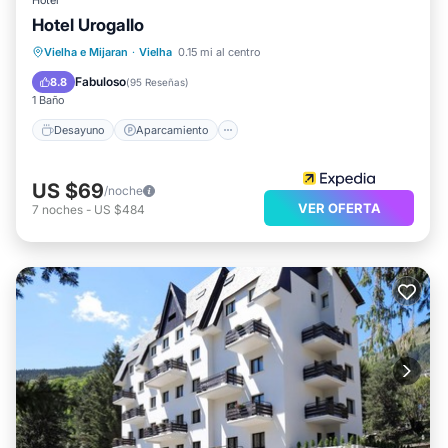
Hotel
Hotel Urogallo
Desayuno
Aparcamiento
Esquí
Vielha e Mijaran
·
Vielha
0.15 mi al centro
Internet
Fabuloso
8.8
(
95 Reseñas
)
1 Baño
Desayuno
Aparcamiento
US $69
/noche
VER OFERTA
7
noches
-
US $484