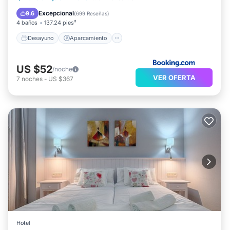
instalaciones o cerca del alojamiento (es posible que se
Balcón/Terraza
Excepcional
9.6
(
699 Reseñas
)
aplique un recargo).
4 baños
137.24 pies²
Desayuno
Aparcamiento
US $52
/noche
VER OFERTA
7
noches
-
US $367
Hotel