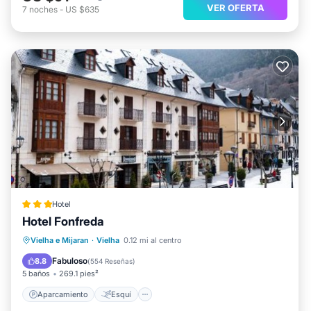
VER OFERTA
7
noches
-
US $635
Hotel
Hotel Fonfreda
Aparcamiento
Esquí
Vielha e Mijaran
·
Vielha
0.12 mi al centro
Balcón/Terraza
Internet
Fabuloso
8.8
(
554 Reseñas
)
5 baños
269.1 pies²
Aparcamiento
Esquí