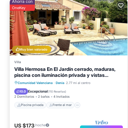
Ahorra con
OneKey
Muy bien valorado
Villa
Villa Hermosa En El Jardín cerrado, maduras,
piscina con iluminación privada y vistas
maravillosas
Piscina privada
Frente al mar
Comunidad Valenciana
·
Denia
2.77 mi al centro
Aparcamiento
Piscina
Excepcional
10.0
(
110 Reseñas
)
2 Dormitorios
2 baños
4 Invitados
Piscina privada
Frente al mar
US $173
/noche