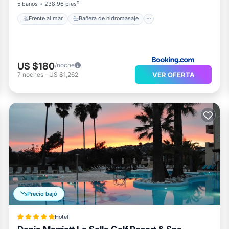
5 baños
238.96 pies²
Frente al mar
Bañera de hidromasaje
US $180
/noche
VER OFERTA
7
noches
-
US $1,262
Precio bajó
Hotel