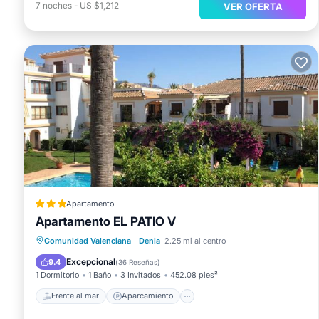
7
noches
-
US $1,212
VER OFERTA
Apartamento
Apartamento EL PATIO V
Frente al mar
Aparcamiento
Piscina
Comunidad Valenciana
·
Denia
2.25 mi al centro
Vista al mar
Excepcional
9.4
(
36 Reseñas
)
1 Dormitorio
1 Baño
3 Invitados
452.08 pies²
Frente al mar
Aparcamiento