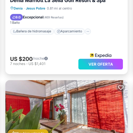
Denia Marriott La Sella Golf Resort & Spa
Bañera de hidromasaje
Aparcamiento
Denia
·
Jesus Pobre
0.81 mi al centro
Piscina
Spa
Excepcional
9.0
(
469 Reseñas
)
1 Baño
Bañera de hidromasaje
Aparcamiento
US $200
/noche
7
noches
-
US $1,401
VER OFERTA