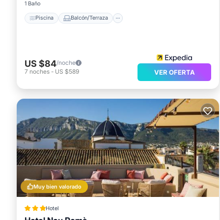
1 Baño
Piscina
Balcón/Terraza
US $84
/noche
7
noches
-
US $589
VER OFERTA
Muy bien valorado
Hotel