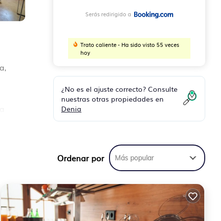
Serás redirigido a
Trato caliente - Ha sido visto 55 veces
hoy
a,
¿No es el ajuste correcto? Consulte
nuestras otras propiedades en
Denia
la
a 111
Ordenar por
Más popular
a
a y