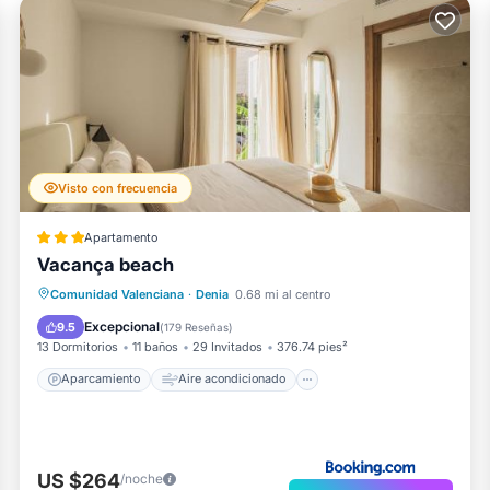
Visto con frecuencia
Apartamento
Vacança beach
Aparcamiento
Aire acondicionado
Comunidad Valenciana
·
Denia
0.68 mi al centro
Internet
Apto para niños
Excepcional
9.5
(
179 Reseñas
)
13 Dormitorios
11 baños
29 Invitados
376.74 pies²
Aparcamiento
Aire acondicionado
US $264
/noche