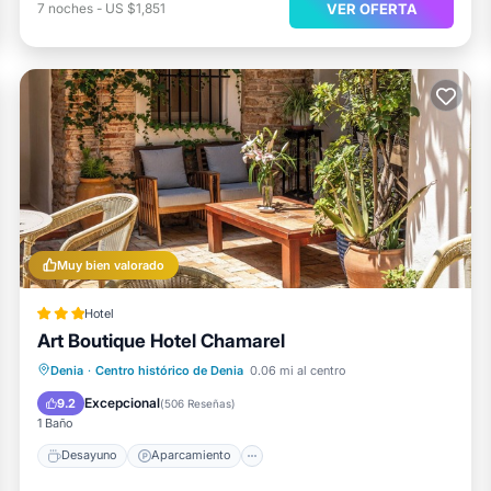
VER OFERTA
7
noches
-
US $1,851
Muy bien valorado
Hotel
Art Boutique Hotel Chamarel
Desayuno
Aparcamiento
Denia
·
Centro histórico de Denia
0.06 mi al centro
Balcón/Terraza
Cocina
Excepcional
9.2
(
506 Reseñas
)
1 Baño
Desayuno
Aparcamiento