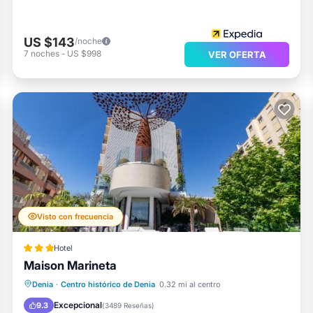
US $143
/noche
7
noches
-
US $998
VER OFERTA
Visto con frecuencia
Hotel
Maison Marineta
Frente al mar
Bañera de hidromasaje
Denia
·
Centro histórico de Denia
0.32 mi al centro
Aparcamiento
Vista al mar
Excepcional
9.3
(
3489 Reseñas
)