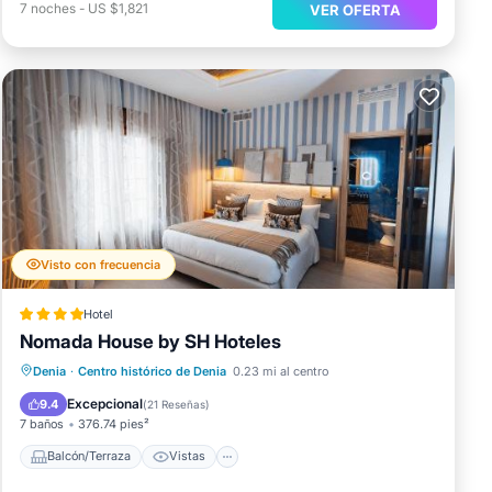
7
noches
-
US $1,821
VER OFERTA
Visto con frecuencia
Hotel
Nomada House by SH Hoteles
Balcón/Terraza
Vistas
Denia
·
Centro histórico de Denia
0.23 mi al centro
Aire acondicionado
Internet
Excepcional
9.4
(
21 Reseñas
)
7 baños
376.74 pies²
Balcón/Terraza
Vistas