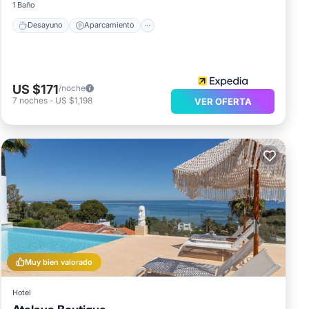
1 Baño
Desayuno
Aparcamiento
US $171
/noche
7
noches
-
US $1,198
VER OFERTA
Muy bien valorado
Hotel