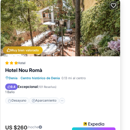
Muy bien valorado
Hotel
Hotel Nou Romà
Desayuno
Aparcamiento
Denia
·
Centro histórico de Denia
0.13 mi al centro
Balcón/Terraza
Aire acondicionado
Excepcional
9.4
(
101 Reseñas
)
1 Baño
Desayuno
Aparcamiento
US $260
/noche