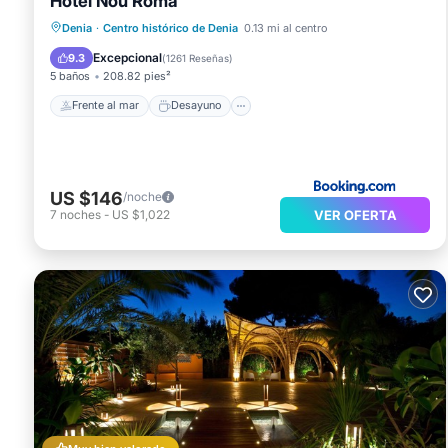
Hotel Nou Romà
Frente al mar
Desayuno
Denia
·
Centro histórico de Denia
0.13 mi al centro
Aparcamiento
Vista al mar
Excepcional
9.3
(
1261 Reseñas
)
5 baños
208.82 pies²
Frente al mar
Desayuno
US $146
/noche
VER OFERTA
7
noches
-
US $1,022