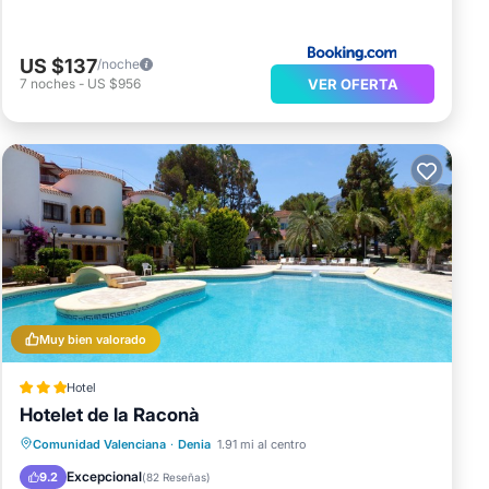
US $137
/noche
VER OFERTA
7
noches
-
US $956
Muy bien valorado
Hotel
Hotelet de la Raconà
Desayuno
Aparcamiento
Piscina
Comunidad Valenciana
·
Denia
1.91 mi al centro
Balcón/Terraza
Excepcional
9.2
(
82 Reseñas
)