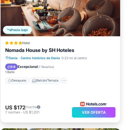
 este
Precio bajó
n.
Hotel
Nomada House by SH Hoteles
os
Desayuno
Balcón/Terraza
Cocina
Denia
·
Centro histórico de Denia
0.23 mi al centro
Aire acondicionado
Excepcional
9.8
(
7 Reseñas
)
1 Baño
Desayuno
Balcón/Terraza
US $172
/noche
7
noches
-
US $1,201
VER OFERTA