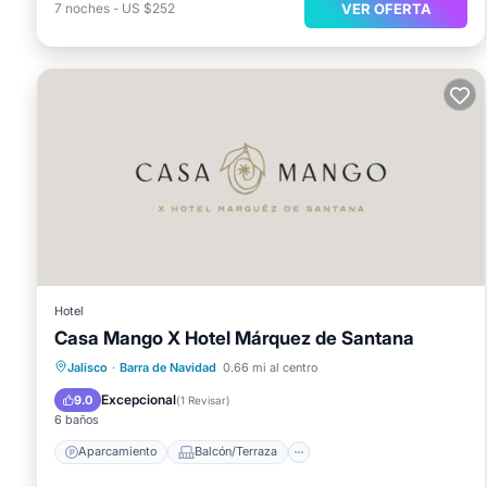
VER OFERTA
7
noches
-
US $252
Hotel
Casa Mango X Hotel Márquez de Santana
Aparcamiento
Balcón/Terraza
Jalisco
·
Barra de Navidad
0.66 mi al centro
Vistas
Aire acondicionado
Excepcional
9.0
(
1 Revisar
)
6 baños
Aparcamiento
Balcón/Terraza