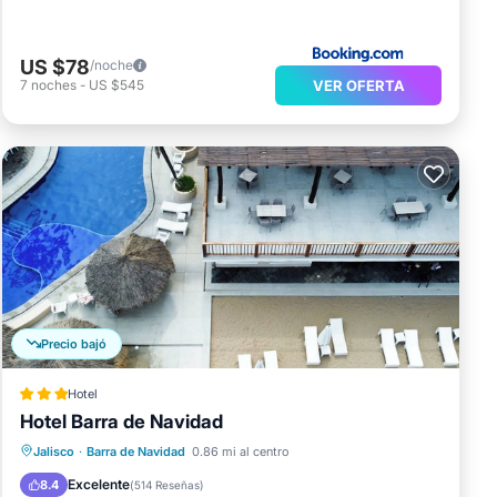
US $78
/noche
VER OFERTA
7
noches
-
US $545
Precio bajó
Hotel
Hotel Barra de Navidad
Desayuno
Piscina
Vista al mar
Jalisco
·
Barra de Navidad
0.86 mi al centro
Balcón/Terraza
Excelente
8.4
(
514 Reseñas
)