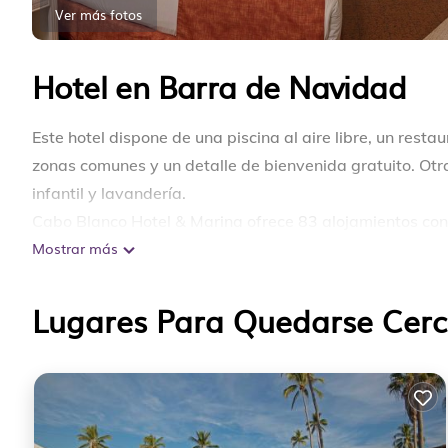
Ver más fotos
Hotel en Barra de Navidad
Este hotel dispone de una piscina al aire libre, un restau
zonas comunes y un detalle de bienvenida gratuito. Otras
infantil y lavandería.
Cabo Blanco Hotel & Marina ofrece 83 alojamientos con a
Mostrar más
de agua gratuita y ventilador de techo. Las habitaciones
Los baños están equipados con ducha y bañera combin
Lugares Para Quedarse Cer
nuestro acceso a Internet wifi gratis. Se ofrece servicio 
con plancha.
En el alojamiento hay piscina al aire libre y piscina inf
Se pueden practicar las actividades de ocio y esparcimi