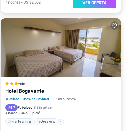
7
noches
-
US $2,652
VER OFERTA
Hotel
Hotel Bogavante
Frente al mar
Desayuno
Piscina
Jalisco
·
Barra de Navidad
0.85 mi al centro
Vista al mar
Fabuloso
8.7
(
175 Reseñas
)
4 baños
497.83 pies²
Frente al mar
Desayuno