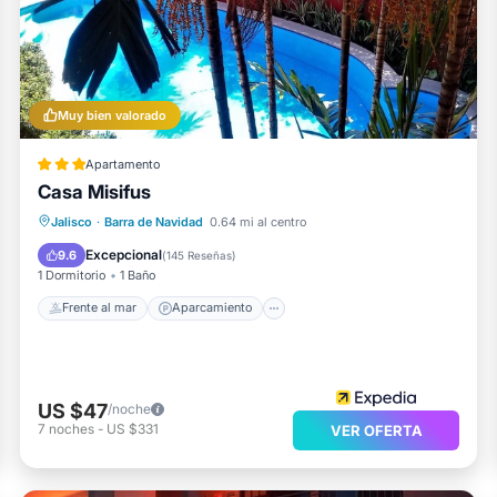
Muy bien valorado
Apartamento
Casa Misifus
Frente al mar
Aparcamiento
Piscina
Jalisco
·
Barra de Navidad
0.64 mi al centro
Vista al mar
Excepcional
9.6
(
145 Reseñas
)
1 Dormitorio
1 Baño
Frente al mar
Aparcamiento
US $47
/noche
7
noches
-
US $331
VER OFERTA