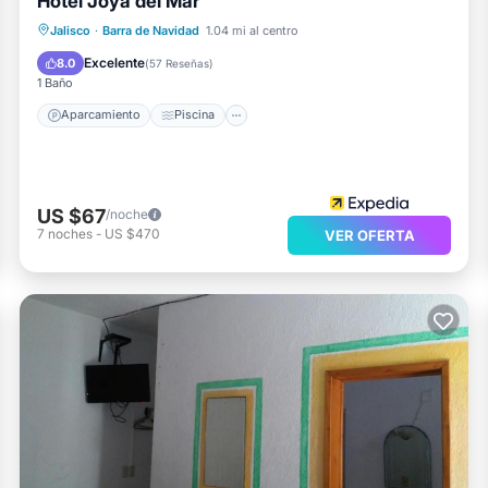
Hotel Joya del Mar
Aparcamiento
Piscina
Jalisco
·
Barra de Navidad
1.04 mi al centro
Balcón/Terraza
Cocina
Excelente
8.0
(
57 Reseñas
)
1 Baño
Aparcamiento
Piscina
US $67
/noche
7
noches
-
US $470
VER OFERTA