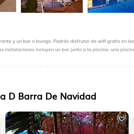
rante y un bar o lounge. Podrás disfrutar de wifi gratis en la
 instalaciones incluyen un bar junto a la piscina, una piscin
ire acondicionado, con acceso por pasillos exteriores y bot
 disponen de balcón o patio. Se ofrece televisión por cable.
adas. Los huéspedes pueden navegar por la web gracias a
ca D Barra De Navidad
de limpieza todos los días y es posible solicitar tabla de pla
antil.
ento que se indican más abajo en las instalaciones o cerca d