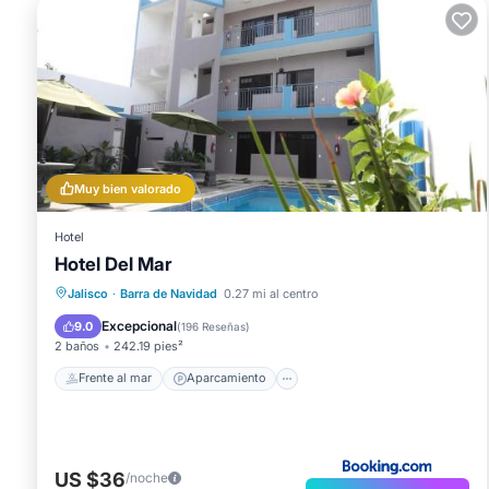
Muy bien valorado
Hotel
Hotel Del Mar
Frente al mar
Aparcamiento
Piscina
Jalisco
·
Barra de Navidad
0.27 mi al centro
Vista al mar
Excepcional
9.0
(
196 Reseñas
)
2 baños
242.19 pies²
Frente al mar
Aparcamiento
US $36
/noche