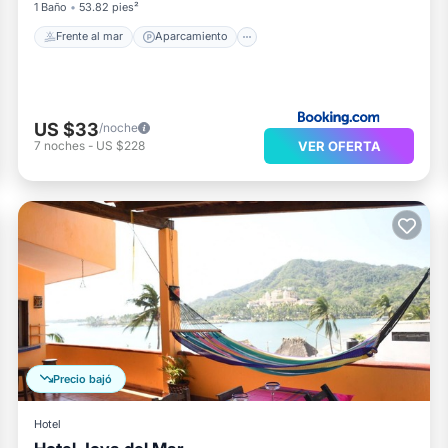
1 Baño
53.82 pies²
Frente al mar
Aparcamiento
US $33
/noche
VER OFERTA
7
noches
-
US $228
Precio bajó
Hotel