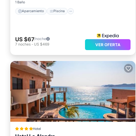
1 Baño
Aparcamiento
Piscina
US $67
/noche
7
noches
-
US $469
VER OFERTA
Hotel