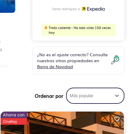
Serás redirigido a
Trato caliente - Ha sido visto 150 veces
hoy
s
a
¿No es el ajuste correcto? Consulte
nuestras otras propiedades en
ella
Barra de Navidad
nchar
Ordenar por
Más popular
Ahorra con
OneKey
el