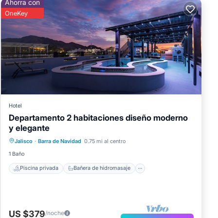
Ahorra con
OneKey
Hotel
Departamento 2 habitaciones diseño moderno
y elegante
Piscina privada
Bañera de hidromasaje
Jalisco
·
Barra de Navidad
0.75 mi al centro
Piscina
Balcón/Terraza
1 Baño
Piscina privada
Bañera de hidromasaje
US $379
/noche