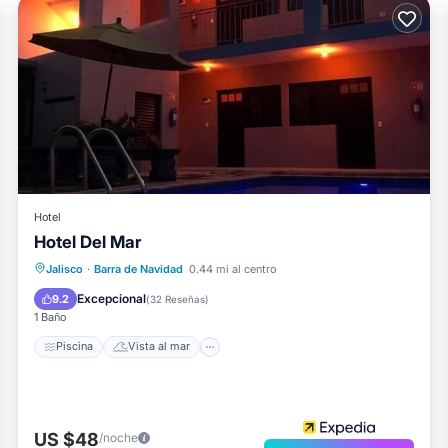
Hotel
Hotel Del Mar
Piscina
Vista al mar
Jalisco
·
Barra de Navidad
0.44 mi al centro
Balcón/Terraza
Vistas
Excepcional
9.2
(
32 Reseñas
)
1 Baño
Piscina
Vista al mar
US $48
/noche