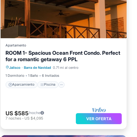
Apartamento
ROOM 1- Spacious Ocean Front Condo. Perfect
for a romantic getaway 6 PPL
Aparcamiento
Piscina
Vista al mar
Jalisco
·
Barra de Navidad
0.71 mi al centro
Balcón/Terraza
1 Dormitorio
1 Baño
6 Invitados
Aparcamiento
Piscina
US $585
/noche
7
noches
-
US $4,095
VER OFERTA