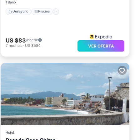
1 Baño
Desayuno
Piscina
US $83
/noche
7
noches
-
US $584
VER OFERTA
Hotel