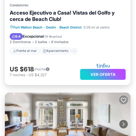
Condominio
Acceso Ejecutivo a Casa! Vistas del Golfo y
cerca de Beach Club!
Frente al mar
Aparcamiento
Piscina
Fort Walton Beach - Destin
·
Beach District
0.05 mi al centro
Vista al mar
Excepcional
9.4
(
19 Reseñas
)
2 Dormitorios
2 baños
6 Invitados
Frente al mar
Aparcamiento
US $618
/noche
VER OFERTA
7
noches
-
US $4,327