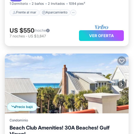
1 Dormitorio
2 baños
2 Invitados
1094 pies²
Frente al mar
Aparcamiento
US $550
/noche
VER OFERTA
7
noches
-
US $3,847
Precio bajó
Condominio
Beach Club Amenities! 30A Beaches! Gulf
Views!