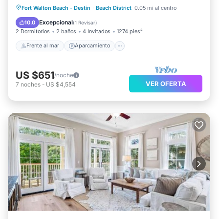
Frente al mar
Aparcamiento
Piscina
Fort Walton Beach - Destin
·
Beach District
0.05 mi al centro
Vista al mar
Excepcional
10.0
(
1 Revisar
)
2 Dormitorios
2 baños
4 Invitados
1274 pies²
Frente al mar
Aparcamiento
US $651
/noche
VER OFERTA
7
noches
-
US $4,554