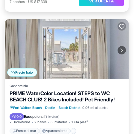
VER OFERTA
7
noches
-
US $17,339
Precio bajó
Condominio
PRIME WaterColor Location! STEPS to WC
BEACH CLUB! 2 Bikes Included! Pet Friendly!
Frente al mar
Aparcamiento
Piscina
Fort Walton Beach - Destin
·
Beach District
0.06 mi al centro
Vista al mar
Excepcional
10.0
(
1 Revisar
)
2 Dormitorios
2 baños
6 Invitados
1394 pies²
Frente al mar
Aparcamiento