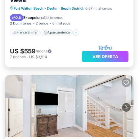
Frente al mar
Aparcamiento
Piscina
Fort Walton Beach - Destin
·
Beach District
0.07 mi al centro
Vista al mar
Excepcional
9.6
(
12 Reseñas
)
2 Dormitorios
2 baños
6 Invitados
Frente al mar
Aparcamiento
US $559
/noche
VER OFERTA
7
noches
-
US $3,914