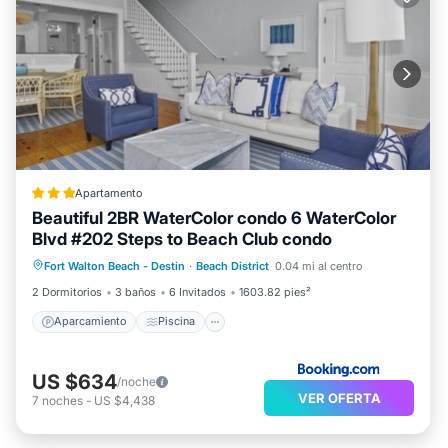
Apartamento
Beautiful 2BR WaterColor condo 6 WaterColor
Blvd #202 Steps to Beach Club condo
Aparcamiento
Piscina
Fort Walton Beach - Destin
·
Beach District
0.04 mi al centro
Aire acondicionado
Internet
2 Dormitorios
3 baños
6 Invitados
1603.82 pies²
Aparcamiento
Piscina
US $634
/noche
VER OFERTA
7
noches
-
US $4,438