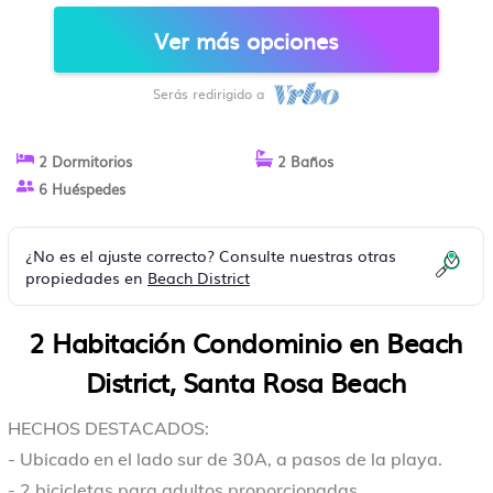
OCCIDENTAL! ¡PORCHE AL AIRE
Ver más opciones
LIBRE! | CONDOMINIO EN SANTA
ROSA BEACH
Serás redirigido a
2 Dormitorios
2 Baños
6 Huéspedes
¿No es el ajuste correcto? Consulte nuestras otras
propiedades en
Beach District
2 Habitación Condominio en Beach
District, Santa Rosa Beach
HECHOS DESTACADOS:
- Ubicado en el lado sur de 30A, a pasos de la playa.
- 2 bicicletas para adultos proporcionadas