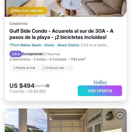
Muy bien valorado
Condominio
Gulf Side Condo - Acuarela al sur de 30A - A
pasos de la playa - ¡2 bicicletas incluidas!
Frente al mar
Vista al mar
Fort Walton Beach - Destin
·
Beach District
0.03 mi al centro
Balcón/Terraza
Vistas
Excepcional
9.2
(
51 Reseñas
)
2 Dormitorios
2 baños
6 Invitados
1744 pies²
Frente al mar
Vista al mar
US $494
/noche
VER OFERTA
7
noches
-
US $3,459