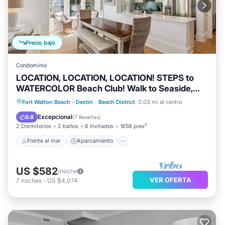
Precio bajó
Condominio
LOCATION, LOCATION, LOCATION! STEPS to
WATERCOLOR Beach Club! Walk to Seaside,
Restaurants, Beach!
Frente al mar
Aparcamiento
Piscina
Fort Walton Beach - Destin
·
Beach District
0.03 mi al centro
Vista al mar
Excepcional
9.8
(
7 Reseñas
)
2 Dormitorios
2 baños
6 Invitados
1658 pies²
Frente al mar
Aparcamiento
US $582
/noche
VER OFERTA
7
noches
-
US $4,074