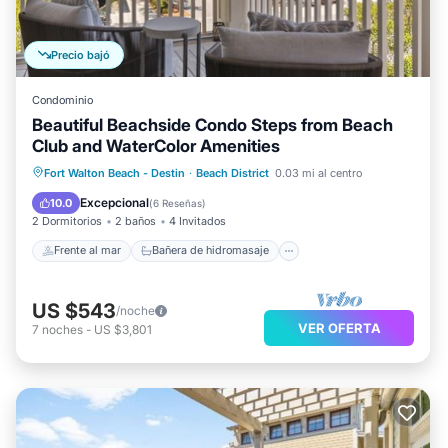
Precio bajó
Condominio
Beautiful Beachside Condo Steps from Beach
Club and WaterColor Amenities
Frente al mar
Bañera de hidromasaje
Fort Walton Beach - Destin
·
Beach District
0.03 mi al centro
Aparcamiento
Piscina
Excepcional
10.0
(
6 Reseñas
)
2 Dormitorios
2 baños
4 Invitados
Frente al mar
Bañera de hidromasaje
US $543
/noche
VER OFERTA
7
noches
-
US $3,801