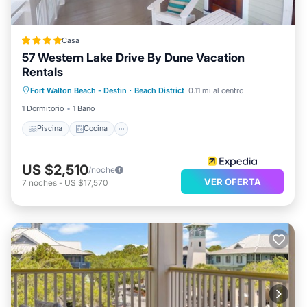
Casa
57 Western Lake Drive By Dune Vacation
Rentals
Piscina
Cocina
Aire acondicionado
Fort Walton Beach - Destin
·
Beach District
0.11 mi al centro
Internet
1 Dormitorio
1 Baño
Piscina
Cocina
US $2,510
/noche
VER OFERTA
7
noches
-
US $17,570