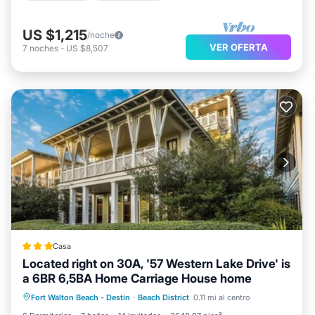
US $1,215
/noche
VER OFERTA
7
noches
-
US $8,507
Casa
Located right on 30A, '57 Western Lake Drive' is
a 6BR 6,5BA Home Carriage House home
Aparcamiento
Piscina
Fort Walton Beach - Destin
·
Beach District
0.11 mi al centro
Aire acondicionado
Internet