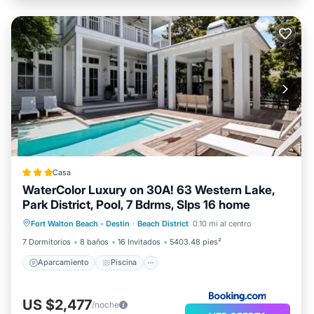
Casa
WaterColor Luxury on 30A! 63 Western Lake,
Park District, Pool, 7 Bdrms, Slps 16 home
Aparcamiento
Piscina
Fort Walton Beach - Destin
·
Beach District
0.10 mi al centro
Aire acondicionado
Internet
7 Dormitorios
8 baños
16 Invitados
5403.48 pies²
Aparcamiento
Piscina
US $2,477
/noche