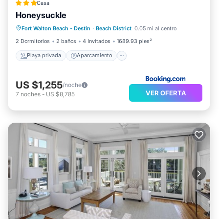
Casa
Honeysuckle
Playa privada
Aparcamiento
Fort Walton Beach - Destin
·
Beach District
0.05 mi al centro
Piscina
Vista al mar
2 Dormitorios
2 baños
4 Invitados
1689.93 pies²
Playa privada
Aparcamiento
US $1,255
/noche
VER OFERTA
7
noches
-
US $8,785