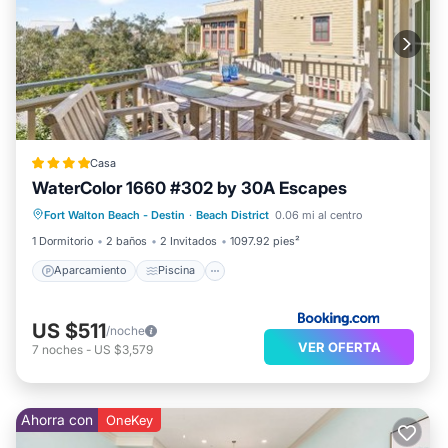
Casa
WaterColor 1660 #302 by 30A Escapes
Aparcamiento
Piscina
Vistas
Fort Walton Beach - Destin
·
Beach District
0.06 mi al centro
Aire acondicionado
1 Dormitorio
2 baños
2 Invitados
1097.92 pies²
Aparcamiento
Piscina
US $511
/noche
VER OFERTA
7
noches
-
US $3,579
Ahorra con
OneKey