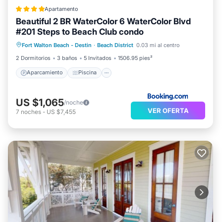
Apartamento
Beautiful 2 BR WaterColor 6 WaterColor Blvd
#201 Steps to Beach Club condo
Aparcamiento
Piscina
Fort Walton Beach - Destin
·
Beach District
0.03 mi al centro
Aire acondicionado
Internet
2 Dormitorios
3 baños
5 Invitados
1506.95 pies²
Aparcamiento
Piscina
US $1,065
/noche
VER OFERTA
7
noches
-
US $7,455