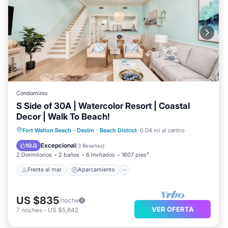
Condominio
S Side of 30A | Watercolor Resort | Coastal
Decor | Walk To Beach!
Frente al mar
Aparcamiento
Piscina
Fort Walton Beach - Destin
·
Beach District
0.04 mi al centro
Vista al mar
Excepcional
10.0
(
3 Reseñas
)
2 Dormitorios
2 baños
6 Invitados
1607 pies²
Frente al mar
Aparcamiento
US $835
/noche
VER OFERTA
7
noches
-
US $5,842