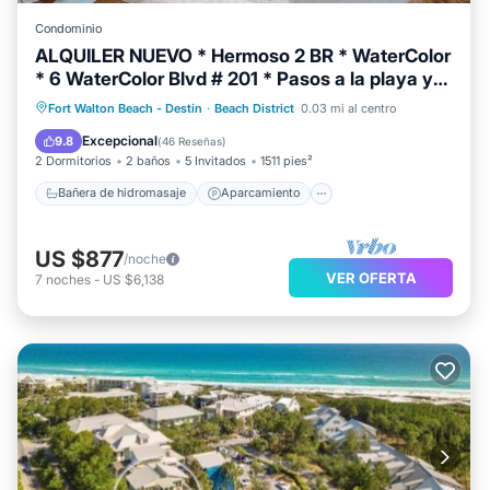
Condominio
ALQUILER NUEVO * Hermoso 2 BR * WaterColor
* 6 WaterColor Blvd # 201 * Pasos a la playa y
piscina comunitaria
Bañera de hidromasaje
Aparcamiento
Fort Walton Beach - Destin
·
Beach District
0.03 mi al centro
Piscina
Balcón/Terraza
Excepcional
9.8
(
46 Reseñas
)
2 Dormitorios
2 baños
5 Invitados
1511 pies²
Bañera de hidromasaje
Aparcamiento
US $877
/noche
VER OFERTA
7
noches
-
US $6,138