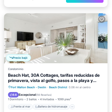
Precio bajó
Condominio
Beach Hat, 30A Cottages, tarifas reducidas de
primavera, vista al golfo, pasos a la playa y
WaterColor Town Center.
Frente al mar
Bañera de hidromasaje
Fort Walton Beach - Destin
·
Beach District
0.06 mi al centro
Aparcamiento
Piscina
Excepcional
9.6
(
56 Reseñas
)
1 Dormitorio
2 baños
4 Invitados
1099 pies²
Frente al mar
Bañera de hidromasaje