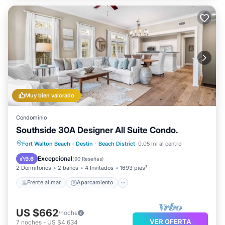
Muy bien valorado
Condominio
Southside 30A Designer All Suite Condo.
Frente al mar
Aparcamiento
Piscina
Fort Walton Beach - Destin
·
Beach District
0.05 mi al centro
Vista al mar
Excepcional
9.6
(
90 Reseñas
)
2 Dormitorios
2 baños
4 Invitados
1693 pies²
Frente al mar
Aparcamiento
US $662
/noche
VER OFERTA
7
noches
-
US $4,634