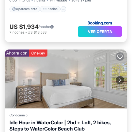
6 Dormitorios
7 baños
14 Invitados
3648.97 pies²
Aparcamiento
Piscina
US $1,934
/noche
VER OFERTA
7
noches
-
US $13,538
Ahorra con
OneKey
Condominio
Idle Hour in WaterColor | 2bd + Loft, 2 bikes,
Steps to WaterColor Beach Club