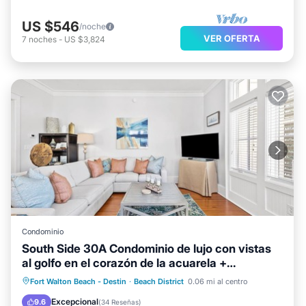
US $546
/noche
VER OFERTA
7
noches
-
US $3,824
Condominio
South Side 30A Condominio de lujo con vistas
al golfo en el corazón de la acuarela +
¡BICICLETAS GRATIS!
Frente al mar
Aparcamiento
Piscina
Fort Walton Beach - Destin
·
Beach District
0.06 mi al centro
Vista al mar
Excepcional
9.6
(
34 Reseñas
)