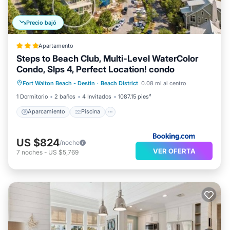
Precio bajó
Apartamento
Steps to Beach Club, Multi-Level WaterColor
Condo, Slps 4, Perfect Location! condo
Aparcamiento
Piscina
Fort Walton Beach - Destin
·
Beach District
0.08 mi al centro
Aire acondicionado
Internet
1 Dormitorio
2 baños
4 Invitados
1087.15 pies²
Aparcamiento
Piscina
US $824
/noche
VER OFERTA
7
noches
-
US $5,769