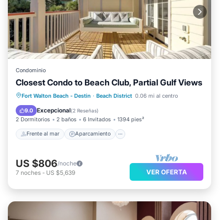
Condominio
Closest Condo to Beach Club, Partial Gulf Views
Frente al mar
Aparcamiento
Piscina
Fort Walton Beach - Destin
·
Beach District
0.06 mi al centro
Vista al mar
Excepcional
9.0
(
2 Reseñas
)
2 Dormitorios
2 baños
6 Invitados
1394 pies²
Frente al mar
Aparcamiento
US $806
/noche
VER OFERTA
7
noches
-
US $5,639