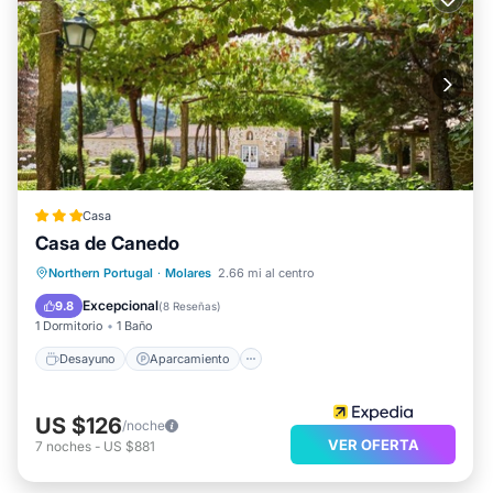
Casa
Casa de Canedo
Desayuno
Aparcamiento
Piscina
Northern Portugal
·
Molares
2.66 mi al centro
Balcón/Terraza
Excepcional
9.8
(
8 Reseñas
)
1 Dormitorio
1 Baño
Desayuno
Aparcamiento
US $126
/noche
VER OFERTA
7
noches
-
US $881