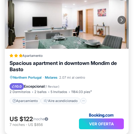
Apartamento
Spacious apartment in downtown Mondim de
Basto
Aparcamiento
Aire acondicionado
Northern Portugal
·
Molares
2.07 mi al centro
Internet
Apto para niños
Excepcional
10.0
(
1 Revisar
)
2 Dormitorios
2 baños
5 Invitados
1184.03 pies²
Aparcamiento
Aire acondicionado
US $122
/noche
VER OFERTA
7
noches
-
US $856