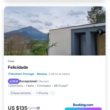
Casa
Felicidade
Aparcamiento
Piscina
Northern Portugal
·
Molares
2.45 mi al centro
Balcón/Terraza
Aire acondicionado
Excepcional
10.0
(
1 Revisar
)
1 Dormitorio
1 Baño
5 Invitados
861.11 pies²
Aparcamiento
Piscina
US $135
/noche