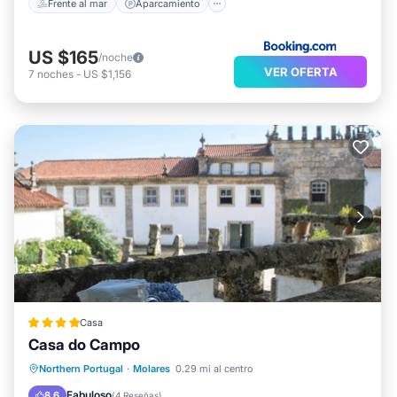
Frente al mar
Aparcamiento
US $165
/noche
VER OFERTA
7
noches
-
US $1,156
Casa
Casa do Campo
Desayuno
Aparcamiento
Piscina
Northern Portugal
·
Molares
0.29 mi al centro
Balcón/Terraza
Fabuloso
8.6
(
4 Reseñas
)