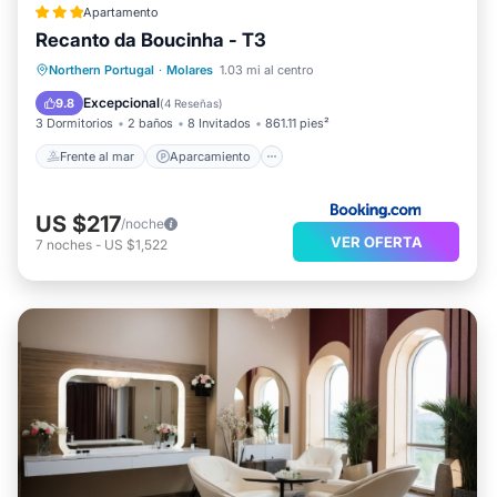
Apartamento
Recanto da Boucinha - T3
Frente al mar
Aparcamiento
Piscina
Northern Portugal
·
Molares
1.03 mi al centro
Vista al mar
Excepcional
9.8
(
4 Reseñas
)
3 Dormitorios
2 baños
8 Invitados
861.11 pies²
Frente al mar
Aparcamiento
US $217
/noche
VER OFERTA
7
noches
-
US $1,522