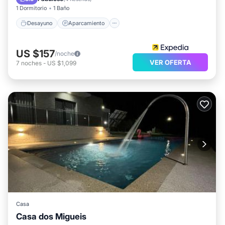
1 Dormitorio
1 Baño
Desayuno
Aparcamiento
US $157
/noche
VER OFERTA
7
noches
-
US $1,099
Casa
Casa dos Migueis
Estación de carga para vehículos eléctricos