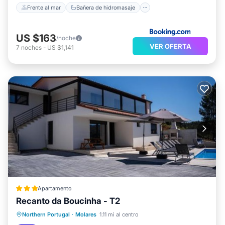
Frente al mar
Bañera de hidromasaje
US $163
/noche
VER OFERTA
7
noches
-
US $1,141
Apartamento
Recanto da Boucinha - T2
Frente al mar
Aparcamiento
Piscina
Northern Portugal
·
Molares
1.11 mi al centro