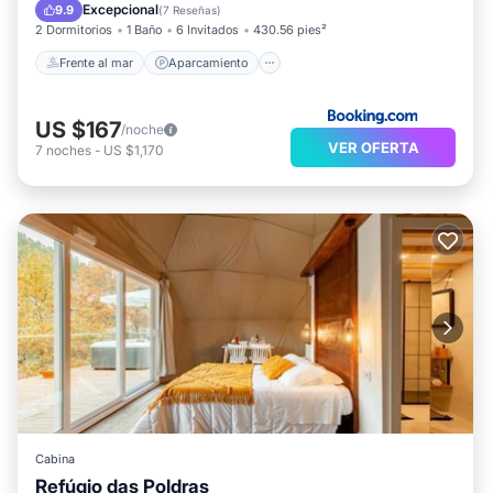
Vista al mar
Excepcional
9.9
(
7 Reseñas
)
2 Dormitorios
1 Baño
6 Invitados
430.56 pies²
Frente al mar
Aparcamiento
US $167
/noche
VER OFERTA
7
noches
-
US $1,170
Cabina
Refúgio das Poldras