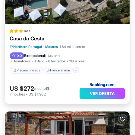
Casa
Casa da Cesta
Piscina privada
Frente al mar
Northern Portugal
·
Molares
1.64 mi al centro
Aparcamiento
Piscina
Excepcional
10.0
(
1 Revisar
)
3 Dormitorios
1 Baño
8 Invitados
118.4 pies²
Piscina privada
Frente al mar
US $272
/noche
VER OFERTA
7
noches
-
US $1,902