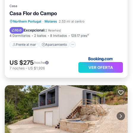
Casa
Casa Flor do Campo
Frente al mar
Aparcamiento
Piscina
Northern Portugal
·
Molares
2.53 mi al centro
Vista al mar
Excepcional
10.0
(
2 Reseñas
)
4 Dormitorios
2 baños
8 Invitados
129.17 pies²
Frente al mar
Aparcamiento
US $275
/noche
VER OFERTA
7
noches
-
US $1,926