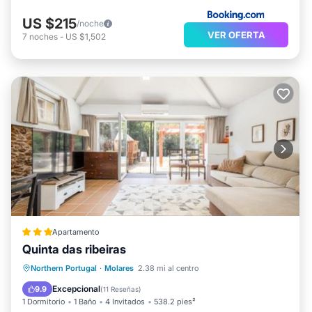
US $215
/noche
VER OFERTA
7
noches
-
US $1,502
Apartamento
Quinta das ribeiras
Frente al mar
Bañera de hidromasaje
Northern Portugal
·
Molares
2.38 mi al centro
Aparcamiento
Piscina
Excepcional
9.9
(
11 Reseñas
)
1 Dormitorio
1 Baño
4 Invitados
538.2 pies²