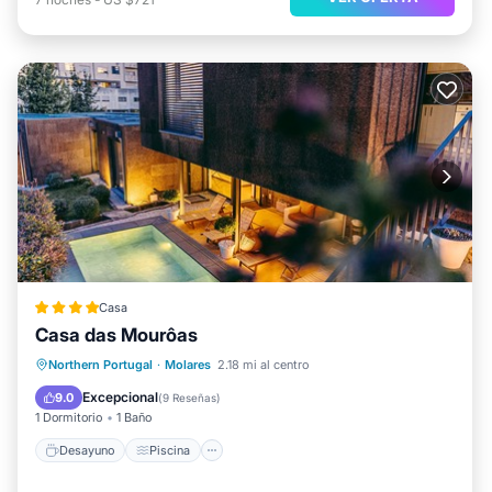
Casa
Casa das Mourôas
Desayuno
Piscina
Balcón/Terraza
Northern Portugal
·
Molares
2.18 mi al centro
Cocina
Excepcional
9.0
(
9 Reseñas
)
1 Dormitorio
1 Baño
Desayuno
Piscina