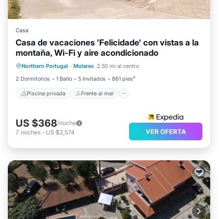
Casa
Casa de vacaciones 'Felicidade' con vistas a la
montaña, Wi-Fi y aire acondicionado
Piscina privada
Frente al mar
Northern Portugal
·
Molares
2.50 mi al centro
Aparcamiento
Piscina
2 Dormitorios
1 Baño
5 Invitados
861 pies²
Piscina privada
Frente al mar
US $368
/noche
VER OFERTA
7
noches
-
US $2,574