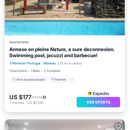
Apartamento
Annexe en pleine Nature, a sure deconnexion.
Swimming pool, jacuzzi and barbecue!
Aire acondicionado
Internet
Northern Portugal
·
Molares
2.13 mi al centro
Apto para niños
Ropa de cama
1 Dormitorio
1 Baño
2 Invitados
Aire acondicionado
Internet
US $177
/noche
VER OFERTA
7
noches
-
US $1,241