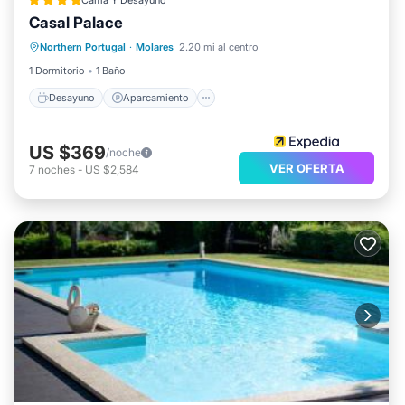
Cama Y Desayuno
Casal Palace
Desayuno
Aparcamiento
Piscina
Northern Portugal
·
Molares
2.20 mi al centro
Spa
1 Dormitorio
1 Baño
Desayuno
Aparcamiento
US $369
/noche
VER OFERTA
7
noches
-
US $2,584