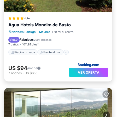
Hotel
Agua Hotels Mondim de Basto
Piscina privada
Frente al mar
Northern Portugal
·
Molares
1.79 mi al centro
Bañera de hidromasaje
Desayuno
Fabuloso
8.9
(
2994 Reseñas
)
7 baños
1011.81 pies²
Piscina privada
Frente al mar
US $94
/noche
VER OFERTA
7
noches
-
US $655