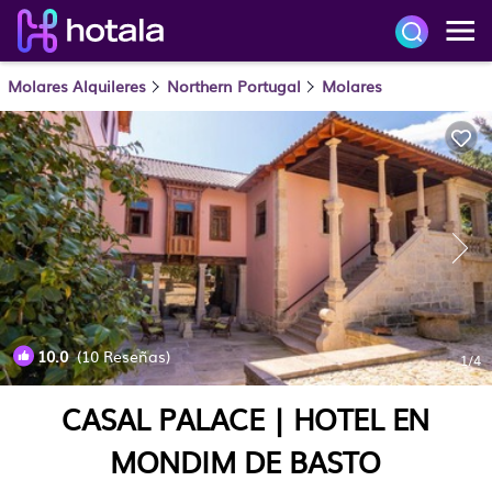
Molares Alquileres
Northern Portugal
Molares
10.0
(10 Reseñas)
1
/4
CASAL PALACE | HOTEL EN
MONDIM DE BASTO