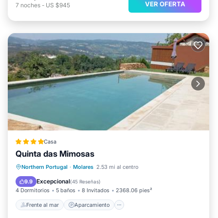
VER OFERTA
7
noches
-
US $945
Casa
Quinta das Mimosas
Frente al mar
Aparcamiento
Piscina
Northern Portugal
·
Molares
2.53 mi al centro
Vista al mar
Excepcional
9.9
(
45 Reseñas
)
4 Dormitorios
5 baños
8 Invitados
2368.06 pies²
Frente al mar
Aparcamiento