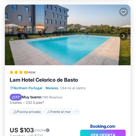
Hotel
Lam Hotel Celorico de Basto
Piscina privada
Frente al mar
Northern Portugal
·
Molares
1.64 mi al centro
Bañera de hidromasaje
Desayuno
Muy bueno
7.7
(
1190 Reseñas
)
5 baños
232.5 pies²
Piscina privada
Frente al mar
US $103
/noche
VER OFERTA
7
noches
-
US $721