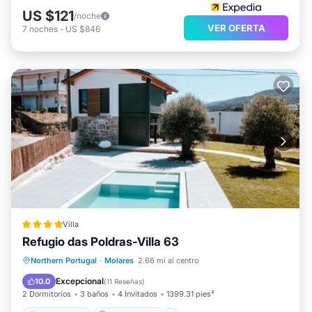
US $121
/noche
VER OFERTA
7
noches
-
US $846
Villa
Refugio das Poldras-Villa 63
Frente al mar
Aparcamiento
Piscina
Northern Portugal
·
Molares
2.66 mi al centro
Vista al mar
Excepcional
10.0
(
11 Reseñas
)
2 Dormitorios
3 baños
4 Invitados
1399.31 pies²