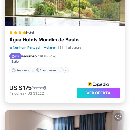
Hotel
Água Hotels Mondim de Basto
Desayuno
Aparcamiento
Piscina
Northern Portugal
·
Molares
1.81 mi al centro
Spa
Fabuloso
8.8
(
226 Reseñas
)
1 Baño
Desayuno
Aparcamiento
US $175
/noche
VER OFERTA
7
noches
-
US $1,222