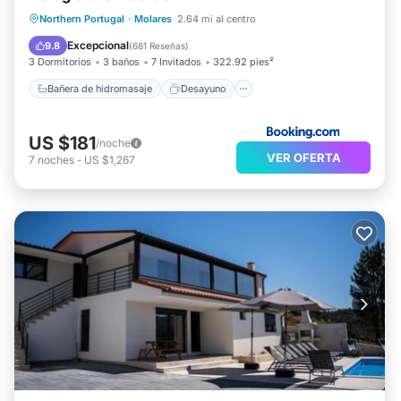
Bañera de hidromasaje
Desayuno
Northern Portugal
·
Molares
2.64 mi al centro
Aparcamiento
Balcón/Terraza
Excepcional
9.8
(
681 Reseñas
)
3 Dormitorios
3 baños
7 Invitados
322.92 pies²
Bañera de hidromasaje
Desayuno
US $181
/noche
VER OFERTA
7
noches
-
US $1,267