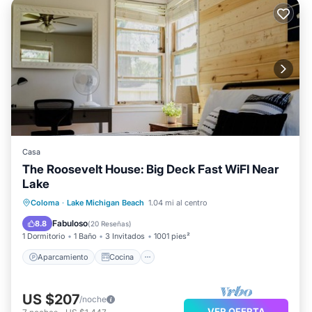
Casa
The Roosevelt House: Big Deck Fast WiFI Near
Lake
Aparcamiento
Cocina
Coloma
·
Lake Michigan Beach
1.04 mi al centro
Aire acondicionado
Internet
Fabuloso
8.8
(
20 Reseñas
)
1 Dormitorio
1 Baño
3 Invitados
1001 pies²
Aparcamiento
Cocina
US $207
/noche
VER OFERTA