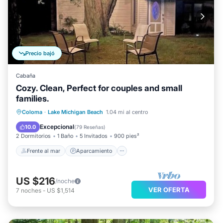
Precio bajó
Cabaña
Cozy. Clean, Perfect for couples and small
families.
Frente al mar
Aparcamiento
Coloma
·
Lake Michigan Beach
1.04 mi al centro
Vista al mar
Balcón/Terraza
Excepcional
10.0
(
79 Reseñas
)
2 Dormitorios
1 Baño
5 Invitados
900 pies²
Frente al mar
Aparcamiento
US $216
/noche
VER OFERTA
7
noches
-
US $1,514