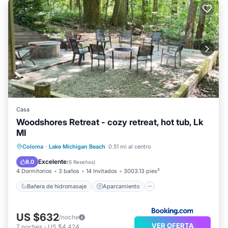
Casa
Woodshores Retreat - cozy retreat, hot tub, Lk
MI
Bañera de hidromasaje
Aparcamiento
Coloma
·
Lake Michigan Beach
0.51 mi al centro
Aire acondicionado
Internet
Excelente
8.0
(
6 Reseñas
)
4 Dormitorios
3 baños
14 Invitados
3003.13 pies²
Bañera de hidromasaje
Aparcamiento
US $632
/noche
VER OFERTA
7
noches
-
US $4,424