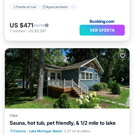
Frente al mar
Aparcamiento
US $471
/noche
VER OFERTA
7
noches
-
US $3,297
Casa
Sauna, hot tub, pet friendly, & 1/2 mile to lake
Bañera de hidromasaje
Aparcamiento
Coloma
·
Lake Michigan Beach
0.27 mi al centro