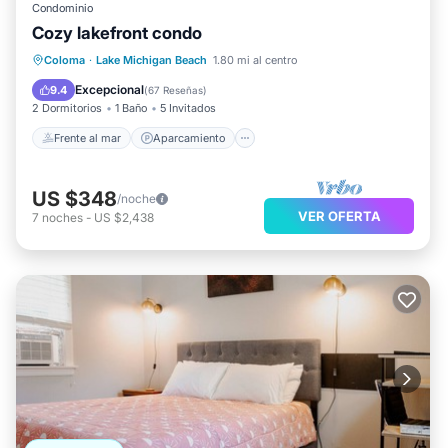
Condominio
Cozy lakefront condo
Frente al mar
Aparcamiento
Piscina
Coloma
·
Lake Michigan Beach
1.80 mi al centro
Vista al mar
Excepcional
9.4
(
67 Reseñas
)
2 Dormitorios
1 Baño
5 Invitados
Frente al mar
Aparcamiento
US $348
/noche
VER OFERTA
7
noches
-
US $2,438