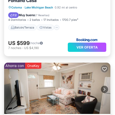
Fontano Casa
Balcón/Terraza
Vistas
Coloma
·
Lake Michigan Beach
0.92 mi al centro
Aire acondicionado
Internet
Muy bueno
7.2
(
7 Reseñas
)
4 Dormitorios
2 baños
17 Invitados
1700.7 pies²
Balcón/Terraza
Vistas
US $599
/noche
VER OFERTA
7
noches
-
US $4,190
Ahorra con
OneKey