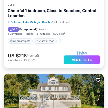
Casa
Cheerful 1 bedroom, Close to Beaches, Central
Location
Aparcamiento
Vista al mar
Coloma
·
Lake Michigan Beach
0.94 mi al centro
Balcón/Terraza
Vistas
Excepcional
10.0
(
2 Reseñas
)
1 Dormitorio
1 Baño
2 Invitados
500 pies²
Aparcamiento
Vista al mar
US $218
/noche
VER OFERTA
7
noches
-
US $1,526