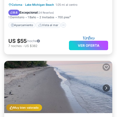
Aparcamiento
Vista al mar
Coloma
·
Lake Michigan Beach
1.05 mi al centro
Balcón/Terraza
Vistas
Excepcional
9.6
(
24 Reseñas
)
1 Dormitorio
1 Baño
2 Invitados
700 pies²
Aparcamiento
Vista al mar
US $55
/noche
VER OFERTA
7
noches
-
US $382
Muy bien valorado