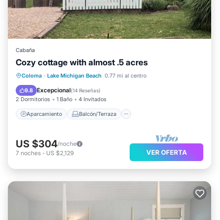
Cabaña
Cozy cottage with almost .5 acres
Aparcamiento
Balcón/Terraza
Coloma
·
Lake Michigan Beach
0.77 mi al centro
Cocina
Aire acondicionado
Excepcional
9.8
(
14 Reseñas
)
2 Dormitorios
1 Baño
4 Invitados
Aparcamiento
Balcón/Terraza
US $304
/noche
VER OFERTA
7
noches
-
US $2,129