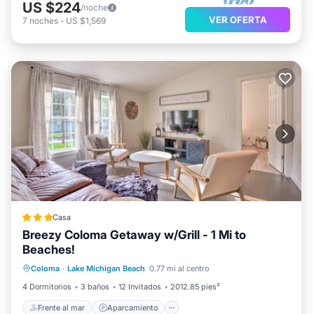
US $224
/noche
VER OFERTA
7
noches
-
US $1,569
Casa
Breezy Coloma Getaway w/Grill - 1 Mi to
Beaches!
Frente al mar
Aparcamiento
Coloma
·
Lake Michigan Beach
0.77 mi al centro
Vista al mar
Vistas
4 Dormitorios
3 baños
12 Invitados
2012.85 pies²
Frente al mar
Aparcamiento