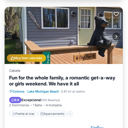
Muy bien valorado
Cabaña
Fun for the whole family, a romantic get-a-way
or girls weekend. We have it all
Frente al mar
Aparcamiento
Coloma
·
Lake Michigan Beach
0.91 mi al centro
Vista al mar
Balcón/Terraza
Excepcional
9.6
(
100 Reseñas
)
2 Dormitorios
1 Baño
4 Invitados
Frente al mar
Aparcamiento