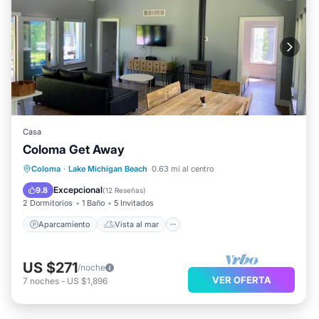
Casa
Coloma Get Away
Aparcamiento
Vista al mar
Coloma
·
Lake Michigan Beach
0.63 mi al centro
Balcón/Terraza
Vistas
Excepcional
9.8
(
12 Reseñas
)
2 Dormitorios
1 Baño
5 Invitados
Aparcamiento
Vista al mar
US $271
/noche
VER OFERTA
7
noches
-
US $1,896