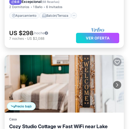
Cocina
Aire acondicionado
Excepcional
9.6
(
68 Reseñas
)
2 Dormitorios
1 Baño
6 Invitados
Aparcamiento
Balcón/Terraza
US $298
/noche
VER OFERTA
7
noches
-
US $2,088
Precio bajó
Casa
Cozy Studio Cottage w Fast WiFi near Lake