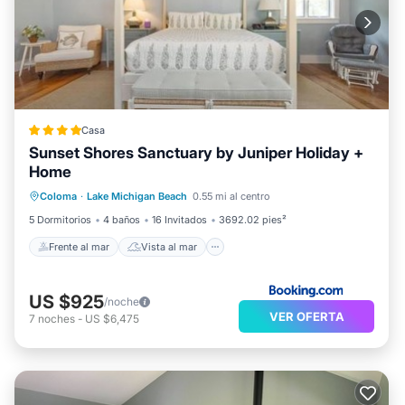
Casa
Sunset Shores Sanctuary by Juniper Holiday +
Home
Frente al mar
Vista al mar
Vistas
Coloma
·
Lake Michigan Beach
0.55 mi al centro
Aire acondicionado
5 Dormitorios
4 baños
16 Invitados
3692.02 pies²
Frente al mar
Vista al mar
US $925
/noche
VER OFERTA
7
noches
-
US $6,475