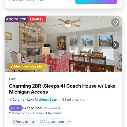
Ahorra con
OneKey
Muy bien valorado
Casa
Charming 2BR (Sleeps 4) Coach House w/ Lake
Michigan Access
Frente al mar
Aparcamiento
Coloma
·
Lake Michigan Beach
1.63 mi al centro
Vista al mar
Balcón/Terraza
Excepcional
10.0
(
59 Reseñas
)
2 Dormitorios
1 Baño
4 Invitados
Frente al mar
Aparcamiento