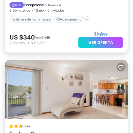
Balcón/Terraza
Cocina
Excepcional
10.0
(
9 Reseñas
)
2 Dormitorios
1 Baño
6 Invitados
Bañera de hidromasaje
Aparcamiento
US $340
/noche
VER OFERTA
7
noches
-
US $2,380
Casa