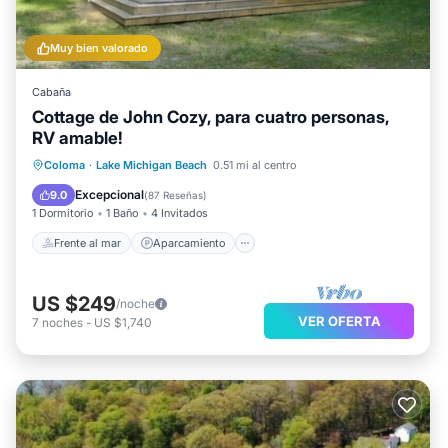
Muy bien valorado
Cabaña
Cottage de John Cozy, para cuatro personas,
RV amable!
Frente al mar
Aparcamiento
Coloma
·
Lake Michigan Beach
0.51 mi al centro
Vista al mar
Balcón/Terraza
Excepcional
9.0
(
87 Reseñas
)
1 Dormitorio
1 Baño
4 Invitados
Frente al mar
Aparcamiento
US $249
/noche
VER OFERTA
7
noches
-
US $1,740