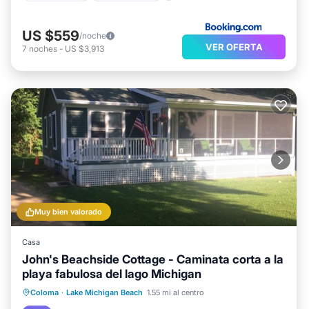
US $559
/noche
VER OFERTA
7
noches
-
US $3,913
Muy bien valorado
Casa
John's Beachside Cottage - Caminata corta a la
playa fabulosa del lago Michigan
Aparcamiento
Balcón/Terraza
Coloma
·
Lake Michigan Beach
1.55 mi al centro