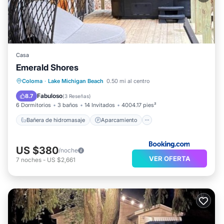
Casa
Emerald Shores
Bañera de hidromasaje
Aparcamiento
Coloma
·
Lake Michigan Beach
0.50 mi al centro
Aire acondicionado
Internet
Fabuloso
8.7
(
3 Reseñas
)
6 Dormitorios
3 baños
14 Invitados
4004.17 pies²
Bañera de hidromasaje
Aparcamiento
US $380
/noche
VER OFERTA
7
noches
-
US $2,661