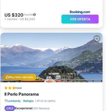
US $320
/noche
VER OFERTA
7
noches
-
US $2,243
Muy bien valorado
Hotel
Il Perlo Panorama
Desayuno
Aparcamiento
Piscina
Lombardy
·
Bellagio
1.41 mi al centro
Balcón/Terraza
Excepcional
9.2
(
1001 Reseñas
)