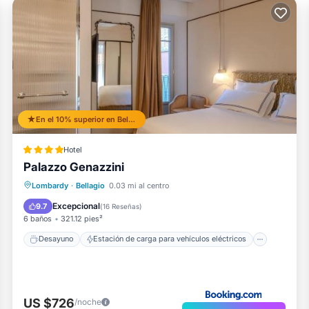
En el 10% superior en Bellagio
Hotel
Palazzo Genazzini
Desayuno
Estación de carga para vehículos eléctricos
Lombardy
·
Bellagio
0.03 mi al centro
Aparcamiento
Balcón/Terraza
Excepcional
9.7
(
16 Reseñas
)
6 baños
321.12 pies²
Desayuno
Estación de carga para vehículos eléctricos
US $726
/noche