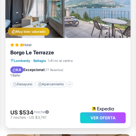
Muy bien valorado
Hotel
Borgo Le Terrazze
Desayuno
Aparcamiento
Piscina
Lombardy
·
Bellagio
1.41 mi al centro
Balcón/Terraza
Excepcional
9.8
(
77 Reseñas
)
1 Baño
Desayuno
Aparcamiento
US $534
/noche
7
noches
-
US $3,741
VER OFERTA