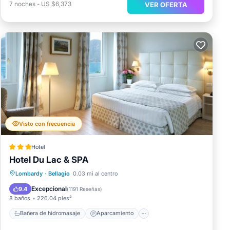
7
noches
-
US $6,373
VER OFERTA
Visto con frecuencia
Hotel
Hotel Du Lac & SPA
Bañera de hidromasaje
Aparcamiento
Lombardy
·
Bellagio
0.03 mi al centro
Spa
Balcón/Terraza
Excepcional
9.4
(
1191 Reseñas
)
8 baños
226.04 pies²
Bañera de hidromasaje
Aparcamiento