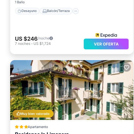
1 Baño
Desayuno
Balcón/Terraza
US $246
/noche
7
noches
-
US $1,724
VER OFERTA
Muy bien valorado
Apartamento