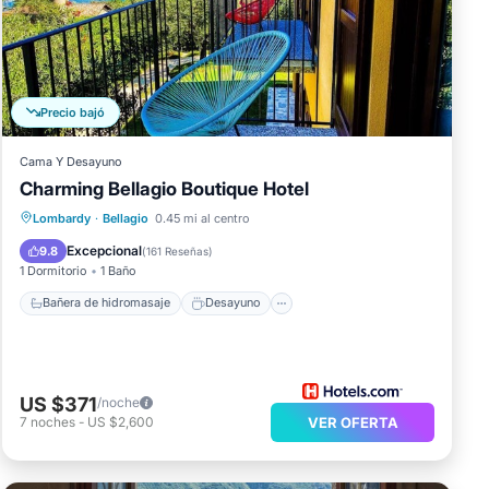
Precio bajó
Cama Y Desayuno
Charming Bellagio Boutique Hotel
Bañera de hidromasaje
Desayuno
Lombardy
·
Bellagio
0.45 mi al centro
Piscina
Spa
Excepcional
9.8
(
161 Reseñas
)
1 Dormitorio
1 Baño
Bañera de hidromasaje
Desayuno
US $371
/noche
7
noches
-
US $2,600
VER OFERTA