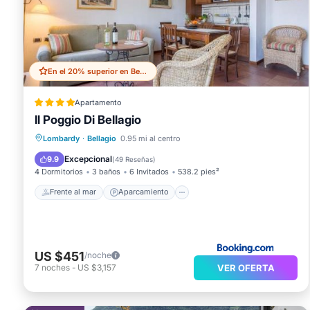
En el 20% superior en Bellagio
Apartamento
Il Poggio Di Bellagio
Frente al mar
Aparcamiento
Piscina
Lombardy
·
Bellagio
0.95 mi al centro
Vista al mar
Excepcional
9.9
(
49 Reseñas
)
4 Dormitorios
3 baños
6 Invitados
538.2 pies²
Frente al mar
Aparcamiento
US $451
/noche
VER OFERTA
7
noches
-
US $3,157