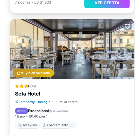
7
noches
-
US $1,833
VER OFERTA
Muy bien valorado
Hotel
Seta Hotel
Desayuno
Aparcamiento
Lombardy
·
Bellagio
0.10 mi al centro
Balcón/Terraza
Aire acondicionado
Excepcional
9.5
(
534 Reseñas
)
1 Baño
161.46 pies²
Desayuno
Aparcamiento