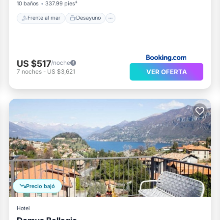
10 baños
337.99 pies²
Frente al mar
Desayuno
US $517
/noche
VER OFERTA
7
noches
-
US $3,621
Precio bajó
Hotel