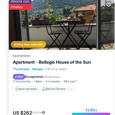
Ahorra con
OneKey
Muy bien valorado
Apartamento
Apartment - Bellagio House of the Sun
Aparcamiento
Balcón/Terraza
Lombardy
·
Bellagio
0.47 mi al centro
Cocina
Internet
Excepcional
10.0
(
123 Reseñas
)
2 Dormitorios
1 Baño
4 Invitados
980 pies²
Aparcamiento
Balcón/Terraza
US $262
/noche