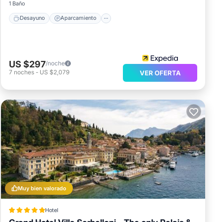
1 Baño
Desayuno
Aparcamiento
US $297
/noche
7
noches
-
US $2,079
VER OFERTA
Muy bien valorado
Hotel