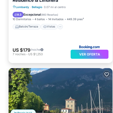
Residence la Limonera
Balcón/Terraza
Vistas
Lombardy
·
Bellagio
0.07 mi al centro
Aire acondicionado
Internet
Excepcional
9.3
(
860 Reseñas
)
10 Dormitorios
4 baños
14 Invitados
449.39 pies²
Balcón/Terraza
Vistas
US $179
/noche
VER OFERTA
7
noches
-
US $1,253
Precio bajó