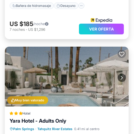
Bañera de hidromasaje
Desayuno
US $185
/noche
VER OFERTA
7
noches
-
US $1,296
Muy bien valorado
Hotel
Yara Hotel - Adults Only
Frente al mar
Aparcamiento
Piscina
Palm Springs
·
Tahquitz River Estates
0.41 mi al centro