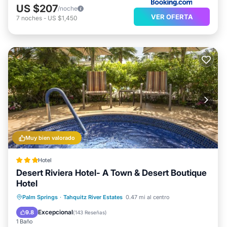
US $207
/noche
VER OFERTA
7
noches
-
US $1,450
Muy bien valorado
Hotel
Desert Riviera Hotel- A Town & Desert Boutique
Hotel
Bañera de hidromasaje
Desayuno
Palm Springs
·
Tahquitz River Estates
0.47 mi al centro
Aparcamiento
Piscina
Excepcional
9.8
(
143 Reseñas
)
1 Baño