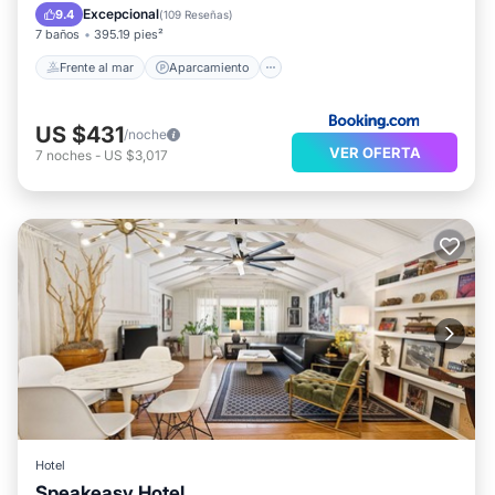
Vista al mar
Excepcional
9.4
(
109 Reseñas
)
7 baños
395.19 pies²
Frente al mar
Aparcamiento
US $431
/noche
VER OFERTA
7
noches
-
US $3,017
Hotel
Speakeasy Hotel