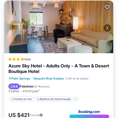
Hotel
Azure Sky Hotel - Adults Only - A Town & Desert
Boutique Hotel
Frente al mar
Bañera de hidromasaje
Palm Springs
·
Tahquitz River Estates
0.44 mi al centro
Desayuno
Aparcamiento
Fabuloso
8.8
(
82 Reseñas
)
3 baños
473.61 pies²
Frente al mar
Bañera de hidromasaje
US $421
/noche