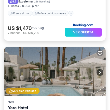
Desayuno
Aparcamiento
Excelente
8.3
(
1238 Reseñas
)
19 baños
838.39 pies²
Frente al mar
Bañera de hidromasaje
US $1,470
/noche
VER OFERTA
7
noches
-
US $10,290
Muy bien valorado
Hotel
Yara Hotel