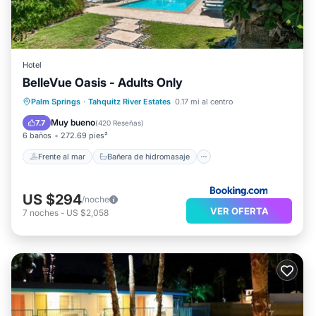
Hotel
BelleVue Oasis - Adults Only
Frente al mar
Bañera de hidromasaje
Palm Springs
·
Tahquitz River Estates
0.17 mi al centro
Aparcamiento
Piscina
Muy bueno
7.7
(
420 Reseñas
)
6 baños
272.69 pies²
Frente al mar
Bañera de hidromasaje
US $294
/noche
VER OFERTA
7
noches
-
US $2,058