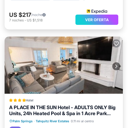
US $217
/noche
VER OFERTA
7
noches
-
US $1,518
Hotel
A PLACE IN THE SUN Hotel - ADULTS ONLY Big
Units, 24h Heated Pool & Spa in 1 Acre Park
Prime Location, DOG Friendly, TOP Midcentury
Frente al mar
Bañera de hidromasaje
Palm Springs
·
Tahquitz River Estates
0.11 mi al centro
Modern Boutique Hotel