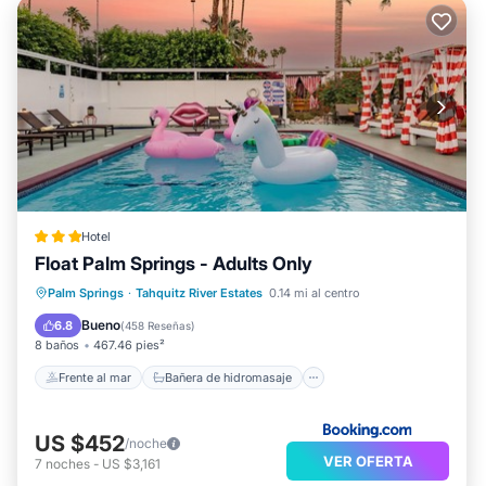
Hotel
Float Palm Springs - Adults Only
Frente al mar
Bañera de hidromasaje
Palm Springs
·
Tahquitz River Estates
0.14 mi al centro
Aparcamiento
Piscina
Bueno
6.8
(
458 Reseñas
)
8 baños
467.46 pies²
Frente al mar
Bañera de hidromasaje
US $452
/noche
VER OFERTA
7
noches
-
US $3,161