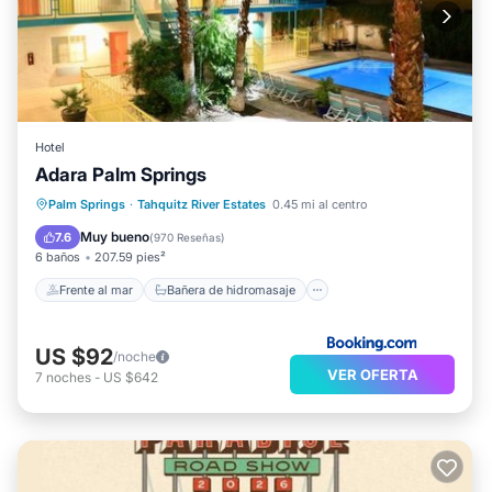
Hotel
Adara Palm Springs
Frente al mar
Bañera de hidromasaje
Palm Springs
·
Tahquitz River Estates
0.45 mi al centro
Desayuno
Aparcamiento
Muy bueno
7.6
(
970 Reseñas
)
6 baños
207.59 pies²
Frente al mar
Bañera de hidromasaje
US $92
/noche
VER OFERTA
7
noches
-
US $642