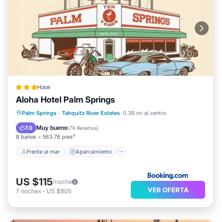
Hotel
Aloha Hotel Palm Springs
Frente al mar
Aparcamiento
Piscina
Palm Springs
·
Tahquitz River Estates
0.36 mi al centro
Vista al mar
Muy bueno
7.0
(
76 Reseñas
)
8 baños
563.76 pies²
Frente al mar
Aparcamiento
US $115
/noche
VER OFERTA
7
noches
-
US $805