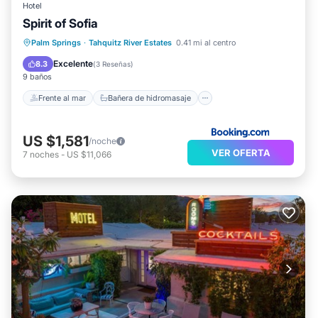
Hotel
Spirit of Sofia
Frente al mar
Bañera de hidromasaje
Palm Springs
·
Tahquitz River Estates
0.41 mi al centro
Aparcamiento
Piscina
Excelente
8.3
(
3 Reseñas
)
9 baños
Frente al mar
Bañera de hidromasaje
US $1,581
/noche
VER OFERTA
7
noches
-
US $11,066