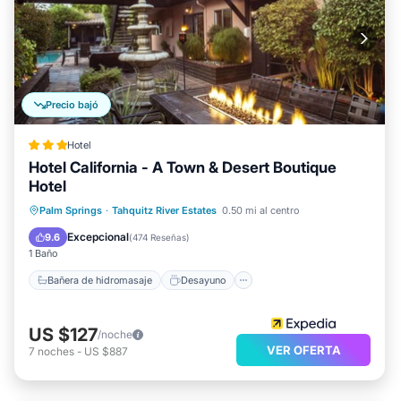
Precio bajó
Hotel
Hotel California - A Town & Desert Boutique
Hotel
Bañera de hidromasaje
Desayuno
Palm Springs
·
Tahquitz River Estates
0.50 mi al centro
Aparcamiento
Piscina
Excepcional
9.6
(
474 Reseñas
)
1 Baño
Bañera de hidromasaje
Desayuno
US $127
/noche
VER OFERTA
7
noches
-
US $887