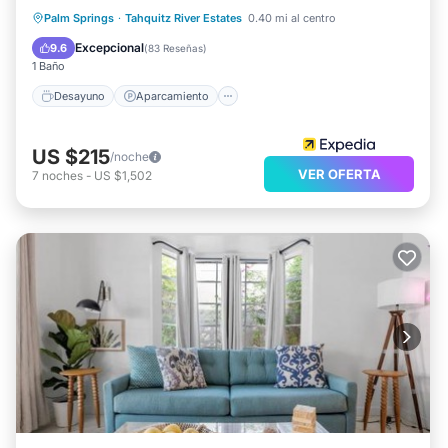
Desayuno
Aparcamiento
Piscina
Palm Springs
·
Tahquitz River Estates
0.40 mi al centro
Spa
Excepcional
9.6
(
83 Reseñas
)
1 Baño
Desayuno
Aparcamiento
US $215
/noche
VER OFERTA
7
noches
-
US $1,502