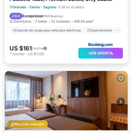
Aparcamiento
Balcón/Terraza
Granada
·
Centro - Sagrario
0.08 mi al centro
Cocina
Excepcional
9.3
(
958 Reseñas
)
12 Dormitorios
7 baños
22 Invitados
445.94 pies²
Estación de carga para vehículos eléctricos
Aparcamiento
US $161
/noche
VER OFERTA
7
noches
-
US $1,130
Muy bien valorado