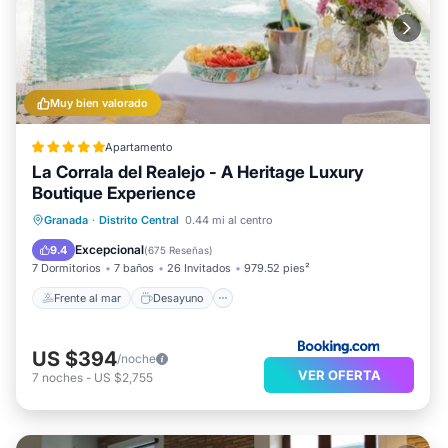
Muy bien valorado
Apartamento
La Corrala del Realejo - A Heritage Luxury
Boutique Experience
Frente al mar
Desayuno
Granada
·
Distrito Central
0.44 mi al centro
Aparcamiento
Piscina
Excepcional
9.4
(
675 Reseñas
)
7 Dormitorios
7 baños
26 Invitados
979.52 pies²
Frente al mar
Desayuno
US $394
/noche
VER OFERTA
7
noches
-
US $2,755