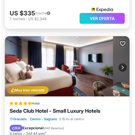
US $335
/noche
VER OFERTA
7
noches
-
US $2,346
Muy bien valorado
Hotel
Seda Club Hotel - Small Luxury Hotels
Desayuno
Estación de carga para vehículos eléctricos
Granada
·
Centro - Sagrario
0.15 mi al centro
Aparcamiento
Spa
Excepcional
9.6
(
640 Reseñas
)
4 baños
344.44 pies²