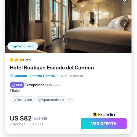
Precio bajó
Hotel
Hotel Boutique Escudo del Carmen
Desayuno
Aparcamiento
Esquí
Granada
·
Distrito Central
0.07 mi al centro
Aire acondicionado
Excepcional
10.0
(
1 Revisar
)
1 Baño
Desayuno
Aparcamiento
US $82
/noche
VER OFERTA
7
noches
-
US $571