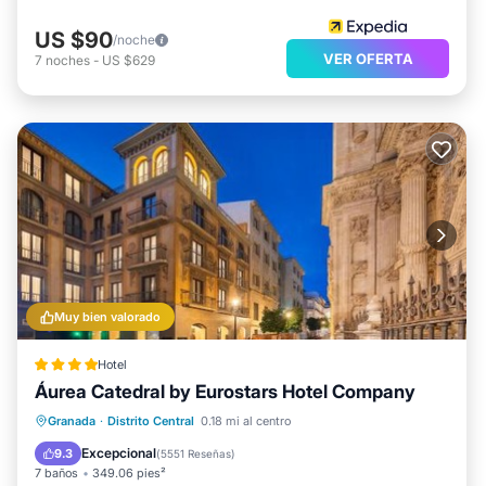
US $90
/noche
VER OFERTA
7
noches
-
US $629
Muy bien valorado
Hotel
Áurea Catedral by Eurostars Hotel Company
Estación de carga para vehículos eléctricos
Aparcamiento
Balcón/Terraza
Granada
·
Distrito Central
0.18 mi al centro
Aire acondicionado
Excepcional
9.3
(
5551 Reseñas
)
7 baños
349.06 pies²