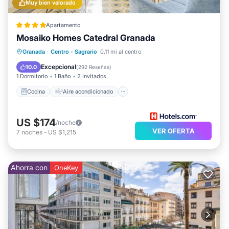
Muy bien valorado
Apartamento
Mosaiko Homes Catedral Granada
Cocina
Aire acondicionado
Internet
Granada
·
Centro - Sagrario
0.11 mi al centro
Se admiten mascotas
Excepcional
10.0
(
292 Reseñas
)
1 Dormitorio
1 Baño
2 Invitados
Cocina
Aire acondicionado
US $174
/noche
VER OFERTA
7
noches
-
US $1,215
Ahorra con
OneKey