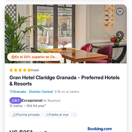
En el 20% superior en Central District
Hotel
Gran Hotel Claridge Granada - Preferred Hotels
& Resorts
Piscina privada
Frente al mar
Granada
·
Distrito Central
0.19 mi al centro
Bañera de hidromasaje
Desayuno
Excepcional
9.7
(
40 Reseñas
)
12 baños
554.94 pies²
Piscina privada
Frente al mar