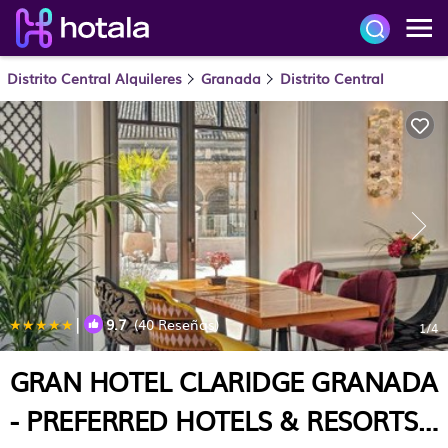
Distrito Central Alquileres
Granada
Distrito Central
|
9.7
(40 Reseñas)
1
/4
GRAN HOTEL CLARIDGE GRANADA
- PREFERRED HOTELS & RESORTS |