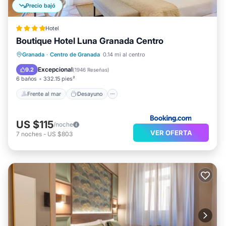
Precio bajó
Hotel
Boutique Hotel Luna Granada Centro
Frente al mar
Desayuno
Estación de carga para vehículos eléctricos
Granada
·
Centro de Granada
0.14 mi al centro
Aparcamiento
Excepcional
9.2
(
1946 Reseñas
)
6 baños
332.15 pies²
Frente al mar
Desayuno
US $115
/noche
VER OFERTA
7
noches
-
US $803