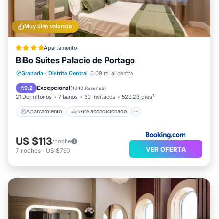
Muy bien valorado
Apartamento
BiBo Suites Palacio de Portago
Aparcamiento
Aire acondicionado
Granada
·
Distrito Central
0.09 mi al centro
Internet
Apto para niños
Excepcional
9.2
(
1848 Reseñas
)
21 Dormitorios
7 baños
30 Invitados
529.23 pies²
Aparcamiento
Aire acondicionado
US $113
/noche
VER OFERTA
7
noches
-
US $790