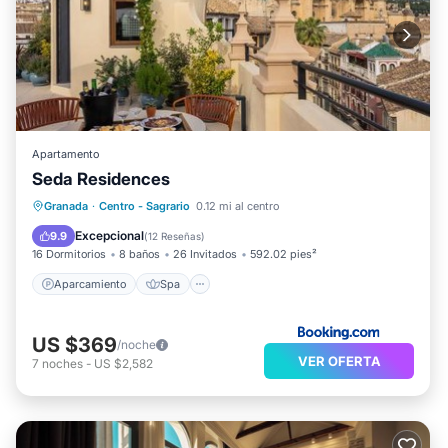
Apartamento
Seda Residences
Aparcamiento
Spa
Balcón/Terraza
Granada
·
Centro - Sagrario
0.12 mi al centro
Aire acondicionado
Excepcional
9.9
(
12 Reseñas
)
16 Dormitorios
8 baños
26 Invitados
592.02 pies²
Aparcamiento
Spa
US $369
/noche
VER OFERTA
7
noches
-
US $2,582