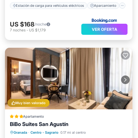
Estación de carga para vehículos eléctricos
Aparcamiento
US $168
/noche
VER OFERTA
7
noches
-
US $1,179
Muy bien valorado
Apartamento
BiBo Suites San Agustín
Aparcamiento
Aire acondicionado
Granada
·
Centro - Sagrario
0.17 mi al centro