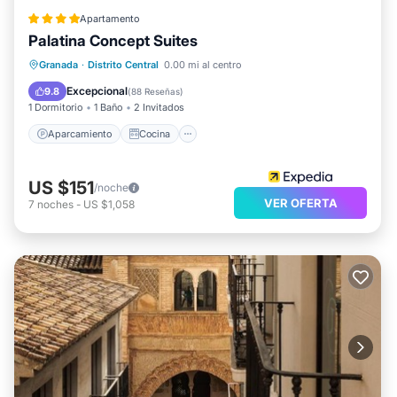
Apartamento
Palatina Concept Suites
Aparcamiento
Cocina
Granada
·
Distrito Central
0.00 mi al centro
Aire acondicionado
Internet
Excepcional
9.8
(
88 Reseñas
)
1 Dormitorio
1 Baño
2 Invitados
Aparcamiento
Cocina
US $151
/noche
VER OFERTA
7
noches
-
US $1,058