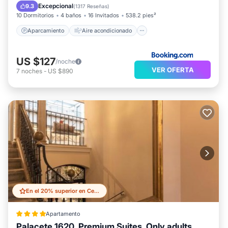
Internet
Apto para niños
Excepcional
9.3
(
1317 Reseñas
)
10 Dormitorios
4 baños
16 Invitados
538.2 pies²
Aparcamiento
Aire acondicionado
US $127
/noche
VER OFERTA
7
noches
-
US $890
En el 20% superior en Centro - Sagrario
Apartamento
Palacete 1620, Premium Suites, Only adults
Estación de carga para vehículos eléctricos