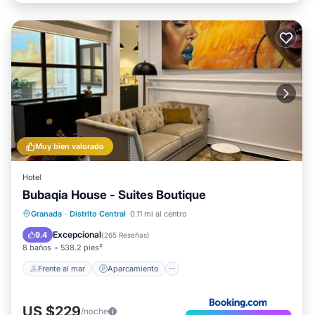
Muy bien valorado
Hotel
Bubaqia House - Suites Boutique
Frente al mar
Aparcamiento
Granada
·
Distrito Central
0.11 mi al centro
Vista al mar
Balcón/Terraza
Excepcional
9.4
(
265 Reseñas
)
8 baños
538.2 pies²
Frente al mar
Aparcamiento
US $229
/noche