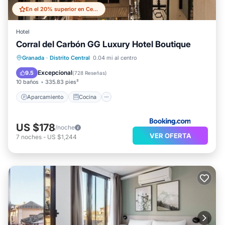
En el 20% superior en Central District
Hotel
Corral del Carbón GG Luxury Hotel Boutique
Aparcamiento
Cocina
Granada
·
Distrito Central
0.04 mi al centro
Aire acondicionado
Internet
Excepcional
9.5
(
728 Reseñas
)
10 baños
335.83 pies²
Aparcamiento
Cocina
US $178
/noche
VER OFERTA
7
noches
-
US $1,244