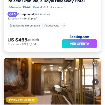
Palacio Gran Vía, a Royal Hideaway Hotel
Bañera de hidromasaje
Desayuno
Granada
·
Distrito Central
0.18 mi al centro
Aparcamiento
Spa
Excepcional
9.5
(
863 Reseñas
)
32 baños
466.27 pies²
Bañera de hidromasaje
Desayuno
US $465
/noche
VER OFERTA
7
noches
-
US $3,254
Muy bien valorado