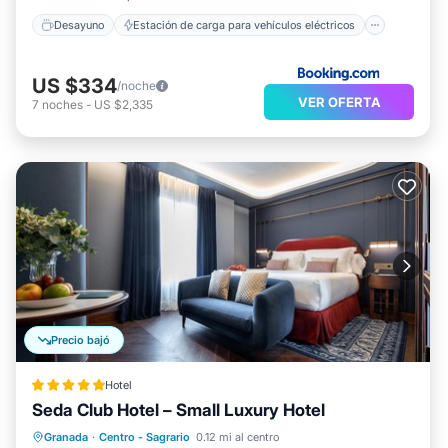
Desayuno
Estación de carga para vehículos eléctricos
US $334
/noche
VER OFERTA
7
noches
-
US $2,335
Precio bajó
Hotel
Seda Club Hotel – Small Luxury Hotel
Desayuno
Aparcamiento
Spa
Granada
·
Centro - Sagrario
0.12 mi al centro