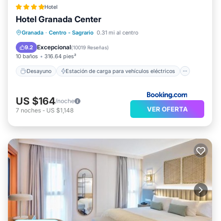
Hotel
Hotel Granada Center
Desayuno
Estación de carga para vehículos eléctricos
Granada
·
Centro - Sagrario
0.31 mi al centro
Aparcamiento
Balcón/Terraza
Excepcional
9.2
(
10019 Reseñas
)
10 baños
316.64 pies²
Desayuno
Estación de carga para vehículos eléctricos
US $164
/noche
VER OFERTA
7
noches
-
US $1,148