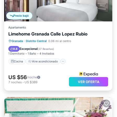
Precio bajó
Apartamento
Limehome Granada Calle Lopez Rubio
Cocina
Aire acondicionado
Internet
Granada
·
Distrito Central
0.06 mi al centro
Apto para niños
Excepcional
9.8
(
37 Reseñas
)
1 Dormitorio
1 Baño
4 Invitados
Cocina
Aire acondicionado
US $56
/noche
VER OFERTA
7
noches
-
US $389