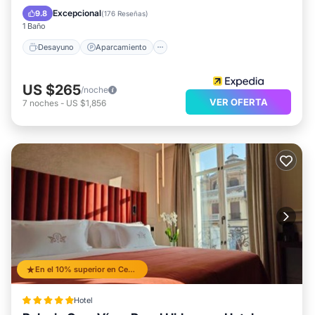
Balcón/Terraza
Excepcional
9.8
(
176 Reseñas
)
1 Baño
Desayuno
Aparcamiento
US $265
/noche
VER OFERTA
7
noches
-
US $1,856
En el 10% superior en Central District
Hotel