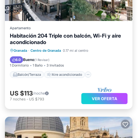
Apartamento
Habitación 204 Triple con balcón, Wi-Fi y aire
acondicionado
Balcón/Terraza
Aire acondicionado
Granada
·
Centro de Granada
0.17 mi al centro
Internet
Apto para niños
Bueno
6.0
(
1 Revisar
)
1 Dormitorio
1 Baño
3 Invitados
Balcón/Terraza
Aire acondicionado
US $113
/noche
VER OFERTA
7
noches
-
US $793