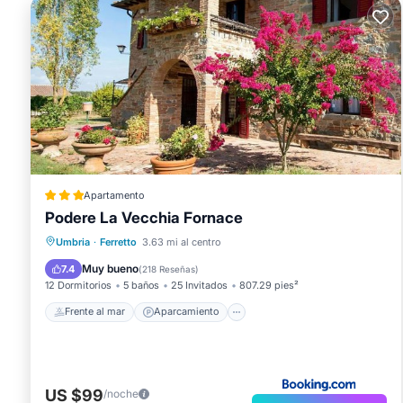
Apartamento
Podere La Vecchia Fornace
Frente al mar
Aparcamiento
Piscina
Umbria
·
Ferretto
3.63 mi al centro
Vista al mar
Muy bueno
7.4
(
218 Reseñas
)
12 Dormitorios
5 baños
25 Invitados
807.29 pies²
Frente al mar
Aparcamiento
US $99
/noche