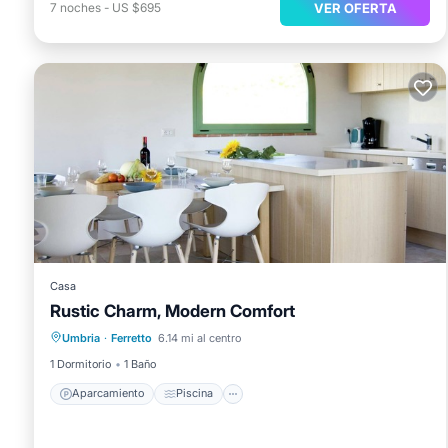
VER OFERTA
7
noches
-
US $695
Casa
Rustic Charm, Modern Comfort
Aparcamiento
Piscina
Umbria
·
Ferretto
6.14 mi al centro
Balcón/Terraza
Aire acondicionado
1 Dormitorio
1 Baño
Aparcamiento
Piscina