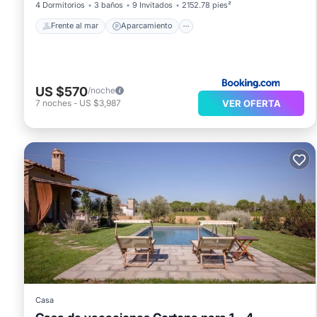
4 Dormitorios
3 baños
9 Invitados
2152.78 pies²
Frente al mar
Aparcamiento
US $570
/noche
VER OFERTA
7
noches
-
US $3,987
Casa