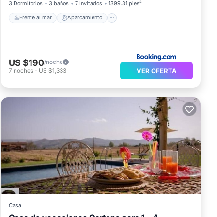
3 Dormitorios
3 baños
7 Invitados
1399.31 pies²
Frente al mar
Aparcamiento
US $190
/noche
VER OFERTA
7
noches
-
US $1,333
Casa