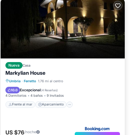
Nueva
Casa
Markylian House
Frente al mar
Aparcamiento
Piscina
Umbria
·
Ferretto
1.76 mi al centro
Vista al mar
Excepcional
10.0
(
4 Reseñas
)
4 Dormitorios
4 baños
9 Invitados
Frente al mar
Aparcamiento
US $76
/noche