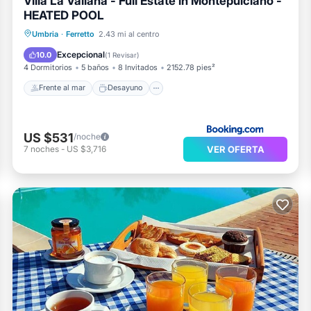
Villa La Valiana - Full Estate in Montepulciano -
HEATED POOL
Frente al mar
Desayuno
Umbria
·
Ferretto
2.43 mi al centro
Aparcamiento
Piscina
Excepcional
10.0
(
1 Revisar
)
4 Dormitorios
5 baños
8 Invitados
2152.78 pies²
Frente al mar
Desayuno
US $531
/noche
VER OFERTA
7
noches
-
US $3,716