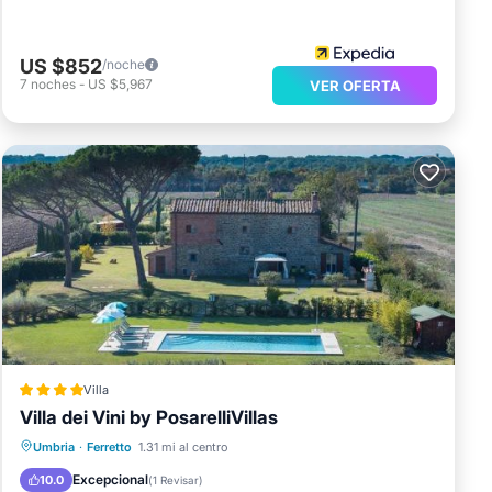
US $852
/noche
7
noches
-
US $5,967
VER OFERTA
Villa
Villa dei Vini by PosarelliVillas
Frente al mar
Aparcamiento
Piscina
Umbria
·
Ferretto
1.31 mi al centro
Vista al mar
Excepcional
10.0
(
1 Revisar
)