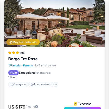
Muy bien valorado
Hotel
Borgo Tre Rose
Desayuno
Aparcamiento
Piscina
Umbria
·
Ferretto
3.42 mi al centro
Balcón/Terraza
Excepcional
9.0
(
94 Reseñas
)
1 Baño
Desayuno
Aparcamiento
US $179
/noche