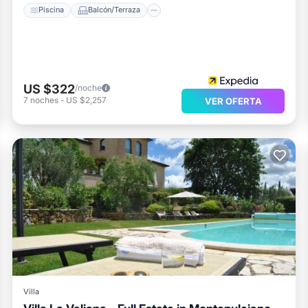
Piscina
Balcón/Terraza
US $322
/noche
7
noches
-
US $2,257
VER OFERTA
Villa