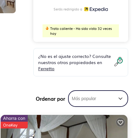
Serás redirigido a
Trato caliente - Ha sido visto 32 veces
hoy
¿No es el ajuste correcto? Consulte
nuestras otras propiedades en
Ferretto
h
r; a
Ordenar por
Más popular
e of
Ahorra con
 that
OneKey
ly