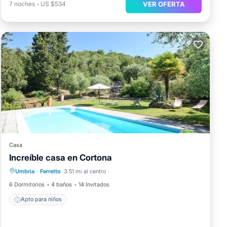
VER OFERTA
7
noches
-
US $534
Casa
Increíble casa en Cortona
Umbria
·
Ferretto
3.51 mi al centro
Apto para niños
6 Dormitorios
4 baños
14 Invitados
Apto para niños