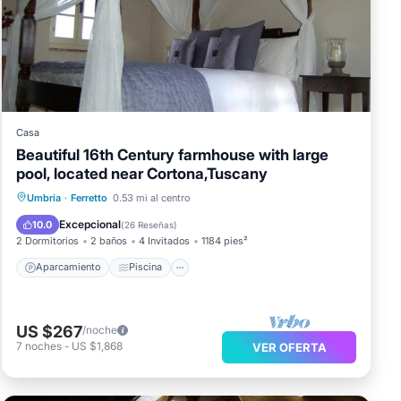
Casa
Beautiful 16th Century farmhouse with large
pool, located near Cortona,Tuscany
Aparcamiento
Piscina
Umbria
·
Ferretto
0.53 mi al centro
Balcón/Terraza
Cocina
Excepcional
10.0
(
26 Reseñas
)
2 Dormitorios
2 baños
4 Invitados
1184 pies²
Aparcamiento
Piscina
US $267
/noche
7
noches
-
US $1,868
VER OFERTA