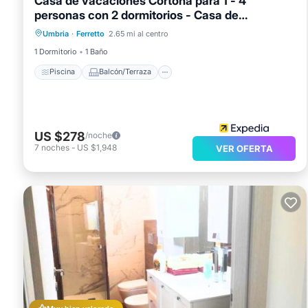
Casa de vacaciones Cortona para 1 - 4
personas con 2 dormitorios - Casa de
Piscina
Balcón/Terraza
Cocina
vacaciones
Umbria
·
Ferretto
2.65 mi al centro
Internet
1 Dormitorio
1 Baño
Piscina
Balcón/Terraza
US $278
/noche
7
noches
-
US $1,948
VER OFERTA