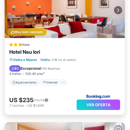
Muy bien valorado
Hotel
Hotel Nau Iori
Aparcamiento
Internet
Vielha e Mijaran
·
Vielha
0.16 mi al centro
Apto para niños
Seguridad/Protección
Excepcional
9.1
(
190 Reseñas
)
4 baños
309.46 pies²
Aparcamiento
Internet
US $235
/noche
VER OFERTA
7
noches
-
US $1,645