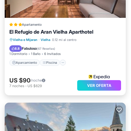
Apartamento
El Refugio de Aran Vielha Aparthotel
Aparcamiento
Piscina
Vielha e Mijaran
·
Vielha
0.12 mi al centro
Balcón/Terraza
Cocina
Fabuloso
8.8
(
67 Reseñas
)
1 Dormitorio
1 Baño
6 Invitados
Aparcamiento
Piscina
US $90
/noche
VER OFERTA
7
noches
-
US $629