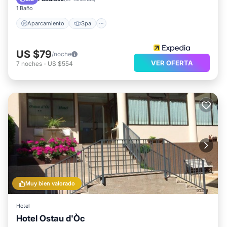
1 Baño
Aparcamiento
Spa
US $79
/noche
VER OFERTA
7
noches
-
US $554
Muy bien valorado
Hotel
Hotel Ostau d'Òc