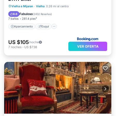
Aparcamiento
Esquí
Vielha e Mijaran
·
Vielha
0.26 mi al centro
Balcón/Terraza
Internet
Fabuloso
8.6
(
2432 Reseñas
)
7 baños
281.4 pies²
Aparcamiento
Esquí
US $105
/noche
VER OFERTA
7
noches
-
US $738