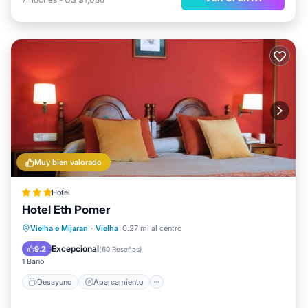
Muy bien valorado
Hotel
Hotel Eth Pomer
Desayuno
Aparcamiento
Esquí
Vielha e Mijaran
·
Vielha
0.27 mi al centro
Balcón/Terraza
Excepcional
9.2
(
60 Reseñas
)
1 Baño
Desayuno
Aparcamiento