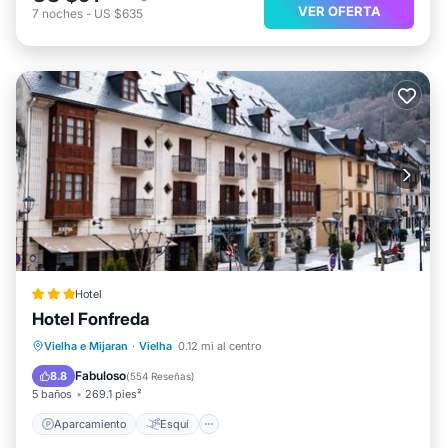
VER OFERTA
7
noches
-
US $635
Hotel
Hotel Fonfreda
Aparcamiento
Esquí
Vielha e Mijaran
·
Vielha
0.12 mi al centro
Balcón/Terraza
Internet
Fabuloso
8.8
(
554 Reseñas
)
5 baños
269.1 pies²
Aparcamiento
Esquí