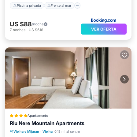
Piscina privada
Frente al mar
US $88
/noche
VER OFERTA
7
noches
-
US $616
Apartamento
Riu Nere Mountain Apartments
Bañera de hidromasaje
Aparcamiento
Vielha e Mijaran
·
Vielha
0.13 mi al centro