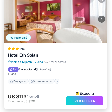
Precio bajó
Hotel
Hotel Eth Solan
Desayuno
Aparcamiento
Spa
Vielha e Mijaran
·
Vielha
0.25 mi al centro
Esquí
Excepcional
9.4
(
31 Reseñas
)
1 Baño
Desayuno
Aparcamiento
US $113
/noche
VER OFERTA
7
noches
-
US $791