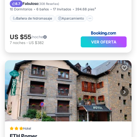
Esquí
Internet
Fabuloso
8.7
(
308 Reseñas
)
10 Dormitorios
6 baños
17 Invitados
394.68 pies²
Bañera de hidromasaje
Aparcamiento
US $55
/noche
VER OFERTA
7
noches
-
US $382
Hotel
ETH Pomer