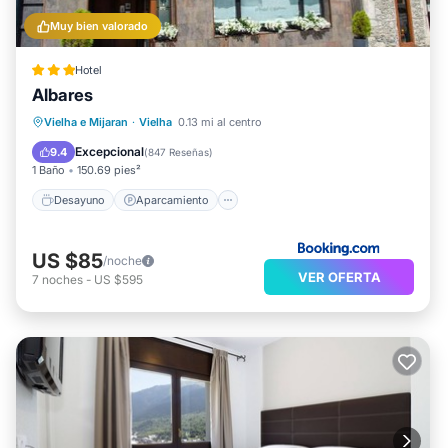
Muy bien valorado
Hotel
Albares
Desayuno
Aparcamiento
Esquí
Vielha e Mijaran
·
Vielha
0.13 mi al centro
Balcón/Terraza
Excepcional
9.4
(
847 Reseñas
)
1 Baño
150.69 pies²
Desayuno
Aparcamiento
US $85
/noche
VER OFERTA
7
noches
-
US $595