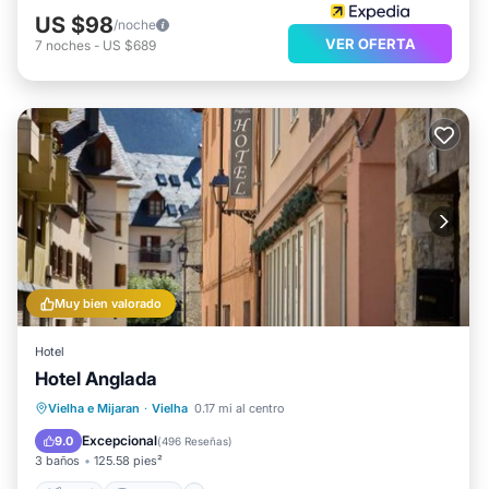
US $98
/noche
VER OFERTA
7
noches
-
US $689
Muy bien valorado
Hotel
Hotel Anglada
Esquí
Internet
Apto para niños
Vielha e Mijaran
·
Vielha
0.17 mi al centro
TV
Excepcional
9.0
(
496 Reseñas
)
3 baños
125.58 pies²