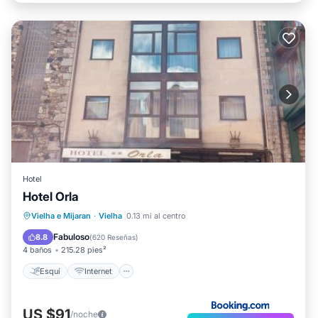
Hotel
Hotel Orla
Esquí
Internet
Accesibilidad
Vielha e Mijaran
·
Vielha
0.13 mi al centro
TV
Fabuloso
8.8
(
620 Reseñas
)
4 baños
215.28 pies²
Esquí
Internet
US $91
/noche