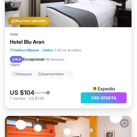
Muy bien valorado
Hotel
Hotel Blu Aran
Desayuno
Aparcamiento
Esquí
Vielha e Mijaran
·
Vielha
0.42 mi al centro
Internet
Excepcional
9.4
(
148 Reseñas
)
1 Baño
Desayuno
Aparcamiento
US $104
/noche
VER OFERTA
7
noches
-
US $729