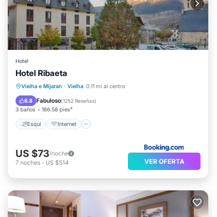
Hotel
Hotel Ribaeta
Esquí
Internet
Vielha e Mijaran
·
Vielha
0.11 mi al centro
Se admiten mascotas
Apto para niños
Fabuloso
8.8
(
1252 Reseñas
)
3 baños
186.58 pies²
Esquí
Internet
US $73
/noche
VER OFERTA
7
noches
-
US $514