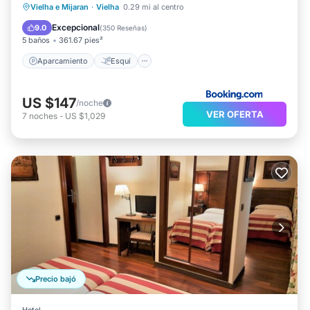
Aparcamiento
Esquí
Vielha e Mijaran
·
Vielha
0.29 mi al centro
Balcón/Terraza
Internet
Excepcional
9.0
(
350 Reseñas
)
5 baños
361.67 pies²
Aparcamiento
Esquí
US $147
/noche
VER OFERTA
7
noches
-
US $1,029
Precio bajó