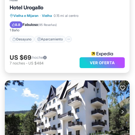
Hotel
Hotel Urogallo
Desayuno
Aparcamiento
Esquí
Vielha e Mijaran
·
Vielha
0.15 mi al centro
Internet
Fabuloso
8.8
(
95 Reseñas
)
1 Baño
Desayuno
Aparcamiento
US $69
/noche
VER OFERTA
7
noches
-
US $484