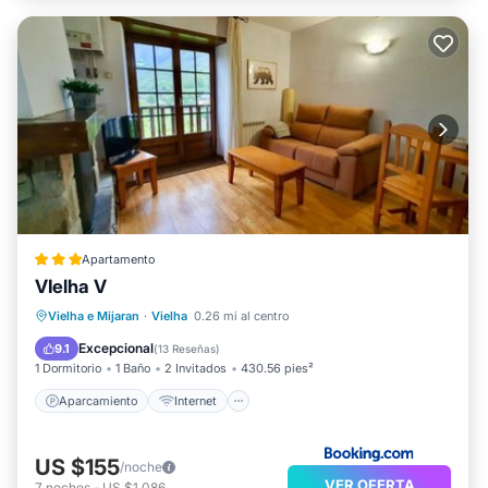
Apartamento
VIelha V
Aparcamiento
Internet
Vielha e Mijaran
·
Vielha
0.26 mi al centro
Apto para niños
Seguridad/Protección
Excepcional
9.1
(
13 Reseñas
)
1 Dormitorio
1 Baño
2 Invitados
430.56 pies²
Aparcamiento
Internet
US $155
/noche
VER OFERTA
7
noches
-
US $1,086