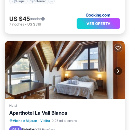
Esquí
Internet
US $45
/noche
VER OFERTA
7
noches
-
US $316
Hotel
Aparthotel La Vall Blanca
Aparcamiento
Spa
Esquí
Vielha e Mijaran
·
Vielha
0.25 mi al centro
Balcón/Terraza
Fabuloso
8.8
(
97 Reseñas
)