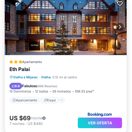
Apartamento
Eth Palai
Aparcamiento
Esquí
Internet
Vielha e Mijaran
·
Vielha
0.12 mi al centro
Apto para niños
Fabuloso
8.8
(
668 Reseñas
)
13 Dormitorios
12 baños
39 Invitados
558.53 pies²
Aparcamiento
Esquí
US $69
/noche
VER OFERTA
7
noches
-
US $480