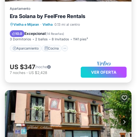
Apartamento
Era Solana by FeelFree Rentals
Aparcamiento
Cocina
Internet
Vielha e Mijaran
·
Vielha
0.13 mi al centro
Apto para niños
Excepcional
10.0
(
14 Reseñas
)
3 Dormitorios
2 baños
8 Invitados
1141 pies²
Aparcamiento
Cocina
US $347
/noche
VER OFERTA
7
noches
-
US $2,428