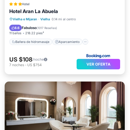
Hotel
Hotel Aran La Abuela
Bañera de hidromasaje
Aparcamiento
Vielha e Mijaran
·
Vielha
0.14 mi al centro
Spa
Esquí
Fabuloso
8.6
(
1017 Reseñas
)
11 baños
218.22 pies²
Bañera de hidromasaje
Aparcamiento
US $108
/noche
VER OFERTA
7
noches
-
US $754