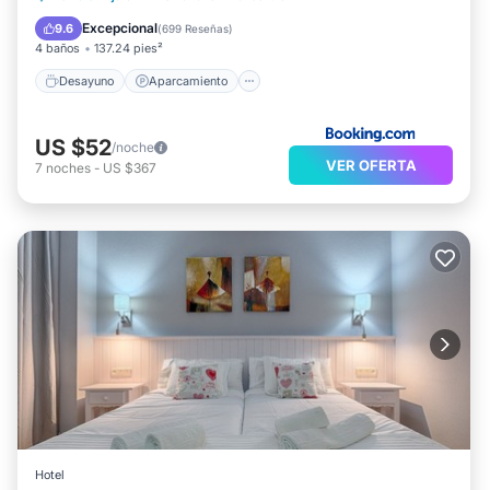
Balcón/Terraza
Excepcional
9.6
(
699 Reseñas
)
4 baños
137.24 pies²
Desayuno
Aparcamiento
US $52
/noche
VER OFERTA
7
noches
-
US $367
Hotel