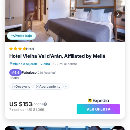
Precio bajó
Hotel
Hotel Vielha Val d'Arán, Affiliated by Meliá
Desayuno
Aparcamiento
Piscina
Vielha e Mijaran
·
Vielha
0.22 mi al centro
Spa
Fabuloso
8.6
(
236 Reseñas
)
1 Baño
Desayuno
Aparcamiento
US $153
/noche
VER OFERTA
7
noches
-
US $1,069