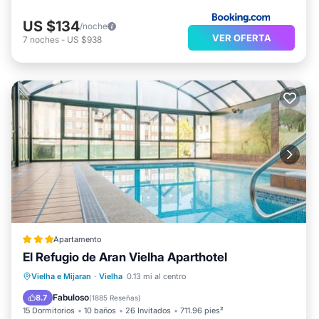
US $134
/noche
VER OFERTA
7
noches
-
US $938
Apartamento
El Refugio de Aran Vielha Aparthotel
Piscina privada
Frente al mar
Vielha e Mijaran
·
Vielha
0.13 mi al centro
Aparcamiento
Piscina
Fabuloso
8.7
(
1885 Reseñas
)
15 Dormitorios
10 baños
26 Invitados
711.96 pies²