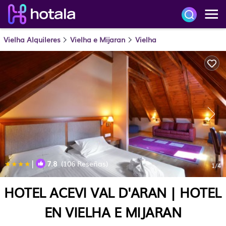
Vielha Alquileres
Vielha e Mijaran
Vielha
|
7.8
(106 Reseñas)
1
/4
HOTEL ACEVI VAL D'ARAN | HOTEL
EN VIELHA E MIJARAN