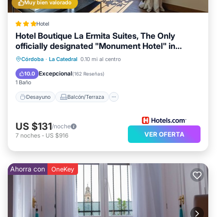
Muy bien valorado
Hotel
Hotel Boutique La Ermita Suites, The Only
officially designated "Monument Hotel" in
Córdoba
Desayuno
Balcón/Terraza
Cocina
Córdoba
·
La Catedral
0.10 mi al centro
Aire acondicionado
Excepcional
10.0
(
162 Reseñas
)
1 Baño
Desayuno
Balcón/Terraza
US $131
/noche
VER OFERTA
7
noches
-
US $916
Ahorra con
OneKey