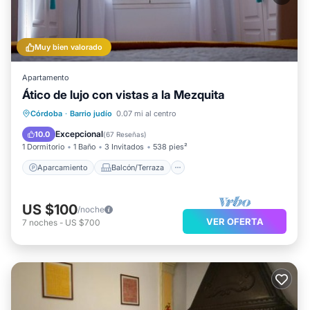
Muy bien valorado
Apartamento
Ático de lujo con vistas a la Mezquita
Aparcamiento
Balcón/Terraza
Córdoba
·
Barrio judío
0.07 mi al centro
Cocina
Aire acondicionado
Excepcional
10.0
(
67 Reseñas
)
1 Dormitorio
1 Baño
3 Invitados
538 pies²
Aparcamiento
Balcón/Terraza
US $100
/noche
VER OFERTA
7
noches
-
US $700