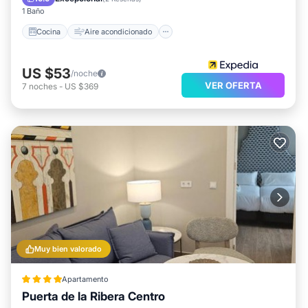
1 Baño
Cocina
Aire acondicionado
US $53
/noche
VER OFERTA
7
noches
-
US $369
Muy bien valorado
Apartamento
Puerta de la Ribera Centro