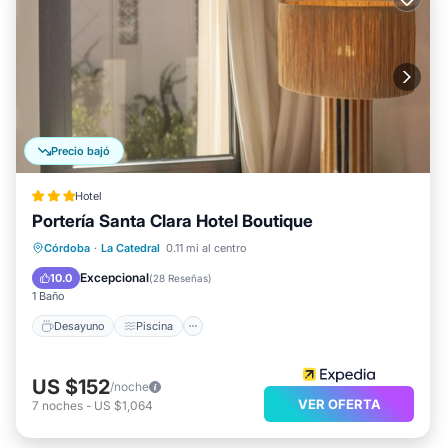
Precio bajó
Hotel
Portería Santa Clara Hotel Boutique
Desayuno
Piscina
Balcón/Terraza
Córdoba
·
La Catedral
0.11 mi al centro
Internet
Excepcional
10.0
(
28 Reseñas
)
1 Baño
Desayuno
Piscina
US $152
/noche
VER OFERTA
7
noches
-
US $1,064