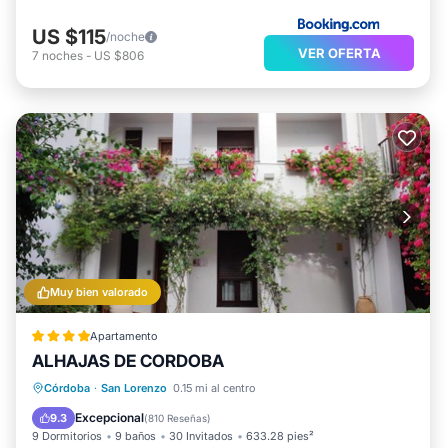
US $115
/noche
VER OFERTA
7
noches
-
US $806
Muy bien valorado
Apartamento
ALHAJAS DE CORDOBA
Aparcamiento
Balcón/Terraza
Córdoba
·
San Lorenzo
0.15 mi al centro
Aire acondicionado
Internet
Excepcional
9.3
(
810 Reseñas
)
9 Dormitorios
9 baños
30 Invitados
633.28 pies²