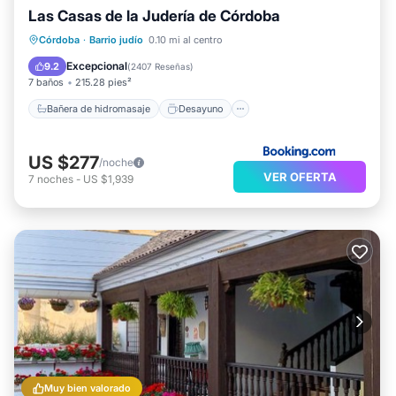
Las Casas de la Judería de Córdoba
Bañera de hidromasaje
Desayuno
Córdoba
·
Barrio judío
0.10 mi al centro
Aparcamiento
Piscina
Excepcional
9.2
(
2407 Reseñas
)
7 baños
215.28 pies²
Bañera de hidromasaje
Desayuno
US $277
/noche
VER OFERTA
7
noches
-
US $1,939
Muy bien valorado