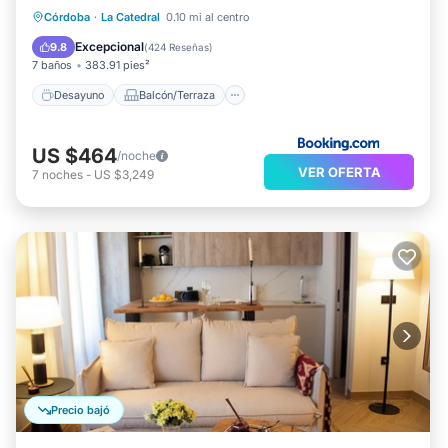
Desayuno
Balcón/Terraza
Cocina
Córdoba
·
La Catedral
0.10 mi al centro
Aire acondicionado
Excepcional
9.8
(
424 Reseñas
)
7 baños
383.91 pies²
Desayuno
Balcón/Terraza
US $464
/noche
VER OFERTA
7
noches
-
US $3,249
Precio bajó