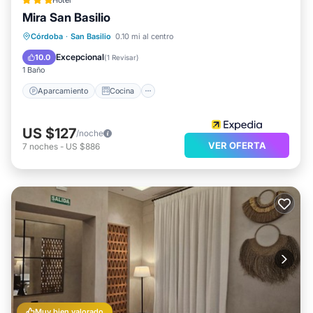
Hotel
Mira San Basilio
Aparcamiento
Cocina
Córdoba
·
San Basilio
0.10 mi al centro
Aire acondicionado
Internet
Excepcional
10.0
(
1 Revisar
)
1 Baño
Aparcamiento
Cocina
US $127
/noche
VER OFERTA
7
noches
-
US $886
Muy bien valorado