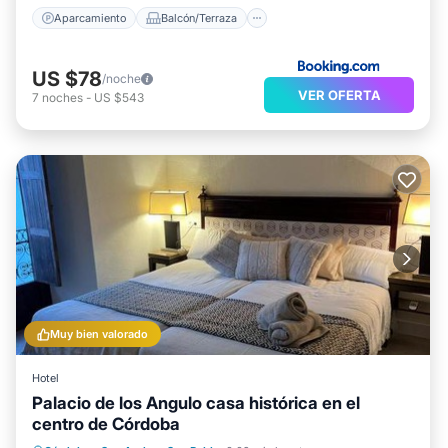
Aparcamiento
Balcón/Terraza
US $78
/noche
VER OFERTA
7
noches
-
US $543
Muy bien valorado
Hotel
Palacio de los Angulo casa histórica en el
centro de Córdoba