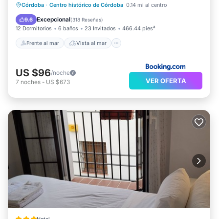
Frente al mar
Vista al mar
Córdoba
·
Centro histórico de Córdoba
0.14 mi al centro
Balcón/Terraza
Vistas
Excepcional
9.6
(
318 Reseñas
)
12 Dormitorios
6 baños
23 Invitados
466.44 pies²
Frente al mar
Vista al mar
US $96
/noche
VER OFERTA
7
noches
-
US $673