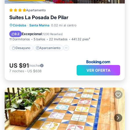
Apartamento
Suites La Posada De Pilar
Desayuno
Aparcamiento
Córdoba
·
Santa Marina
0.02 mi al centro
Balcón/Terraza
Vistas
Excepcional
9.2
(
1230 Reseñas
)
11 Dormitorios
5 baños
22 Invitados
441.32 pies²
Desayuno
Aparcamiento
US $91
/noche
VER OFERTA
7
noches
-
US $638