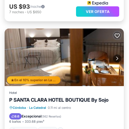
US $93
/noche
VER OFERTA
7
noches
-
US $650
En el 10% superior en La Catedral
Hotel
P SANTA CLARA HOTEL BOUTIQUE By Sojo
Frente al mar
Piscina
Vista al mar
Córdoba
·
La Catedral
0.11 mi al centro
Balcón/Terraza
Excepcional
9.6
(
562 Reseñas
)
6 baños
333.68 pies²