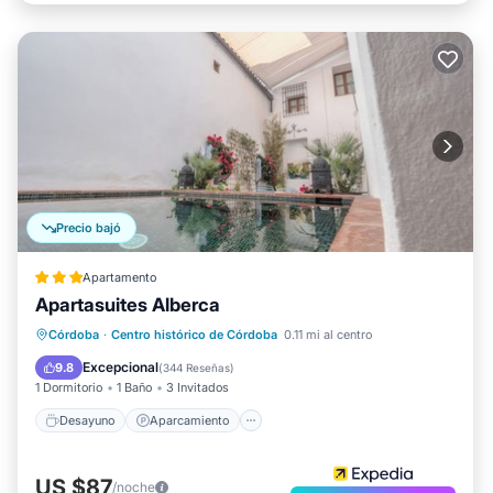
Precio bajó
Apartamento
Apartasuites Alberca
Desayuno
Aparcamiento
Piscina
Córdoba
·
Centro histórico de Córdoba
0.11 mi al centro
Balcón/Terraza
Excepcional
9.8
(
344 Reseñas
)
1 Dormitorio
1 Baño
3 Invitados
Desayuno
Aparcamiento
US $87
/noche