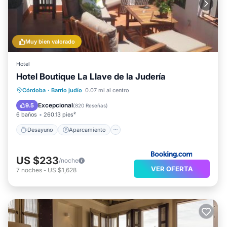
Muy bien valorado
Hotel
Hotel Boutique La Llave de la Judería
Desayuno
Aparcamiento
Córdoba
·
Barrio judío
0.07 mi al centro
Balcón/Terraza
Cocina
Excepcional
9.5
(
820 Reseñas
)
6 baños
260.13 pies²
Desayuno
Aparcamiento
US $233
/noche
VER OFERTA
7
noches
-
US $1,628