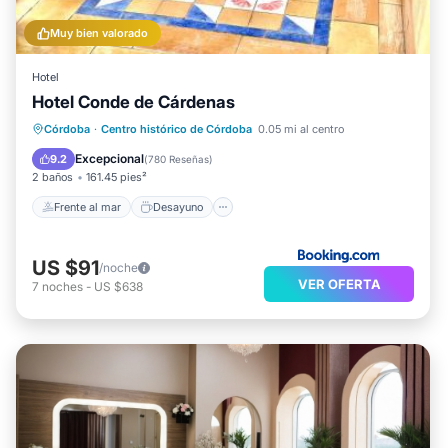
Muy bien valorado
Hotel
Hotel Conde de Cárdenas
Frente al mar
Desayuno
Córdoba
·
Centro histórico de Córdoba
0.05 mi al centro
Aparcamiento
Vista al mar
Excepcional
9.2
(
780 Reseñas
)
2 baños
161.45 pies²
Frente al mar
Desayuno
US $91
/noche
VER OFERTA
7
noches
-
US $638