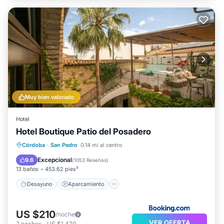
Muy bien valorado
Hotel
Hotel Boutique Patio del Posadero
Desayuno
Aparcamiento
Piscina
Córdoba
·
San Pedro
0.14 mi al centro
Balcón/Terraza
Excepcional
9.6
(
1053 Reseñas
)
13 baños
453.62 pies²
Desayuno
Aparcamiento
US $210
/noche
VER OFERTA
7
noches
-
US $1,470