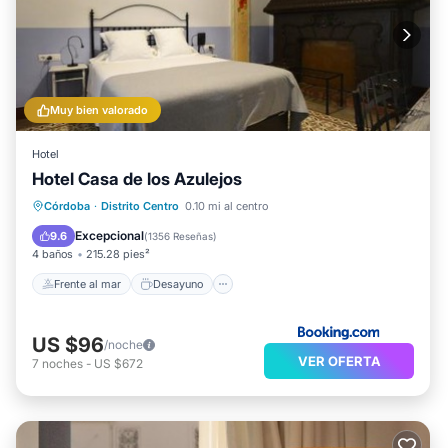
Muy bien valorado
Hotel
Hotel Casa de los Azulejos
Frente al mar
Desayuno
Córdoba
·
Distrito Centro
0.10 mi al centro
Aparcamiento
Piscina
Excepcional
9.6
(
1356 Reseñas
)
4 baños
215.28 pies²
Frente al mar
Desayuno
US $96
/noche
VER OFERTA
7
noches
-
US $672