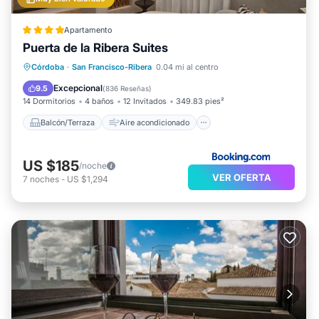
Apartamento
Puerta de la Ribera Suites
Balcón/Terraza
Aire acondicionado
Córdoba
·
San Francisco-Ribera
0.04 mi al centro
Internet
Apto para niños
Excepcional
9.5
(
836 Reseñas
)
14 Dormitorios
4 baños
12 Invitados
349.83 pies²
Balcón/Terraza
Aire acondicionado
US $185
/noche
VER OFERTA
7
noches
-
US $1,294