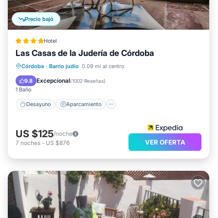
Precio bajó
Hotel
Las Casas de la Judería de Córdoba
Desayuno
Aparcamiento
Piscina
Córdoba
·
Barrio judío
0.09 mi al centro
Balcón/Terraza
Excepcional
9.8
(
1002 Reseñas
)
1 Baño
Desayuno
Aparcamiento
US $125
/noche
VER OFERTA
7
noches
-
US $876