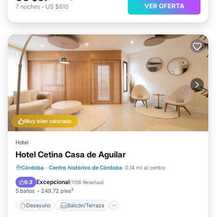
VER OFERTA
7
noches
-
US $610
Muy bien valorado
Hotel
Hotel Cetina Casa de Aguilar
Desayuno
Balcón/Terraza
Córdoba
·
Centro histórico de Córdoba
0.14 mi al centro
Aire acondicionado
Internet
Excepcional
9.3
(
1106 Reseñas
)
5 baños
249.72 pies²
Desayuno
Balcón/Terraza