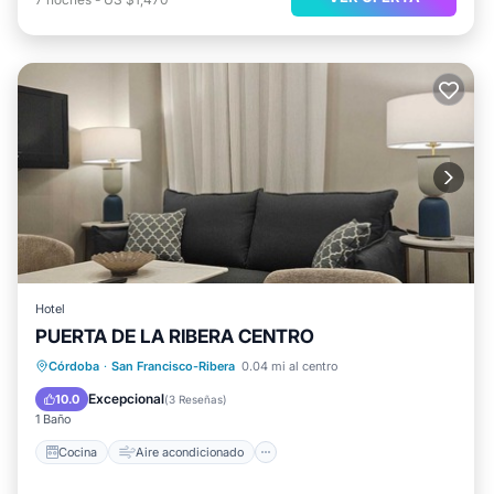
Hotel
PUERTA DE LA RIBERA CENTRO
Cocina
Aire acondicionado
Internet
Córdoba
·
San Francisco-Ribera
0.04 mi al centro
Apto para niños
Excepcional
10.0
(
3 Reseñas
)
1 Baño
Cocina
Aire acondicionado