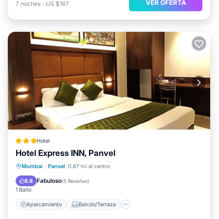
VER OFERTA
7
noches
-
US $167
Hotel
Hotel Express INN, Panvel
Aparcamiento
Balcón/Terraza
Mumbai
·
Panvel
0.87 mi al centro
Aire acondicionado
Internet
Fabuloso
8.8
(
5 Reseñas
)
1 Baño
Aparcamiento
Balcón/Terraza