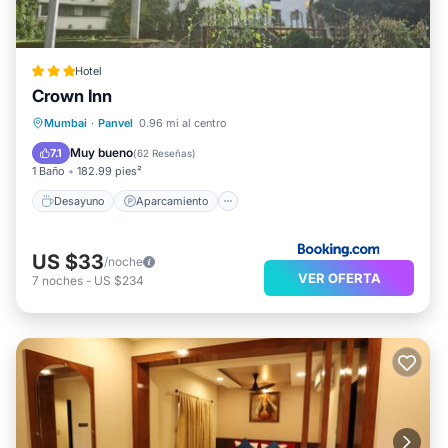
Hotel
Crown Inn
Desayuno
Aparcamiento
Mumbai
·
Panvel
0.96 mi al centro
Balcón/Terraza
Aire acondicionado
Muy bueno
7.1
(
62 Reseñas
)
1 Baño
182.99 pies²
Desayuno
Aparcamiento
US $33
/noche
VER OFERTA
7
noches
-
US $234