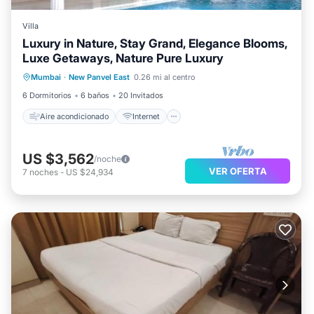
Villa
Luxury in Nature, Stay Grand, Elegance Blooms,
Luxe Getaways, Nature Pure Luxury
Aire acondicionado
Internet
Mumbai
·
New Panvel East
0.26 mi al centro
Apto para niños
Ropa de cama
6 Dormitorios
6 baños
20 Invitados
Aire acondicionado
Internet
US $3,562
/noche
VER OFERTA
7
noches
-
US $24,934