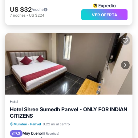
US $32
/noche
VER OFERTA
7
noches
-
US $224
Hotel
Hotel Shree Sumedh Panvel - ONLY FOR INDIAN
CITIZENS
Aparcamiento
Balcón/Terraza
Mumbai
·
Panvel
0.22 mi al centro
Aire acondicionado
Internet
Muy bueno
7.3
(
8 Reseñas
)