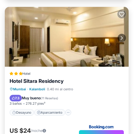
Hotel
Hotel Sitara Residency
Desayuno
Aparcamiento
Mumbai
·
Kalamboli
0.40 mi al centro
Balcón/Terraza
Aire acondicionado
Muy bueno
7.3
(
11 Reseñas
)
3 baños
276.27 pies²
Desayuno
Aparcamiento
US $24
/noche