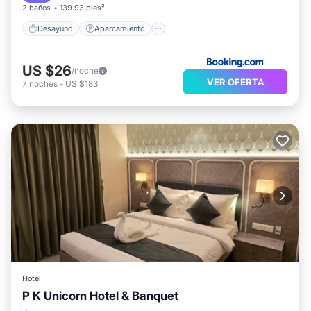
2 baños
139.93 pies²
Desayuno
Aparcamiento
US $26
/noche
VER OFERTA
7
noches
-
US $183
Hotel
P K Unicorn Hotel & Banquet