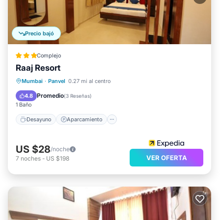
Precio bajó
Complejo
Raaj Resort
Desayuno
Aparcamiento
Piscina
Mumbai
·
Panvel
0.27 mi al centro
Cocina
Promedio
4.8
(
3 Reseñas
)
1 Baño
Desayuno
Aparcamiento
US $28
/noche
VER OFERTA
7
noches
-
US $198