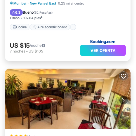
Cocina
Aire acondicionado
Internet
Mumbai
·
New Panvel East
0.25 mi al centro
Apto para niños
Bueno
6.3
(
52 Reseñas
)
1 Baño
107.64 pies²
Cocina
Aire acondicionado
US $15
/noche
VER OFERTA
7
noches
-
US $105