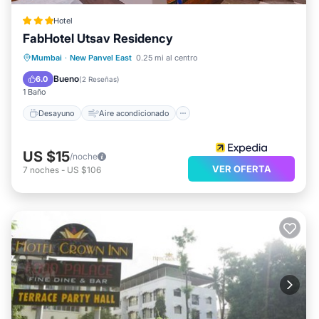
Hotel
FabHotel Utsav Residency
Desayuno
Aire acondicionado
Mumbai
·
New Panvel East
0.25 mi al centro
Internet
Apto para niños
Bueno
6.0
(
2 Reseñas
)
1 Baño
Desayuno
Aire acondicionado
US $15
/noche
VER OFERTA
7
noches
-
US $106