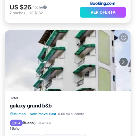
US $26
/noche
VER OFERTA
7
noches
-
US $182
Hotel
galaxy grand b&b
Aparcamiento
Aire acondicionado
Mumbai
·
New Panvel East
0.65 mi al centro
Internet
Se admiten mascotas
Bueno
6.4
(
7 Reseñas
)
1 Baño