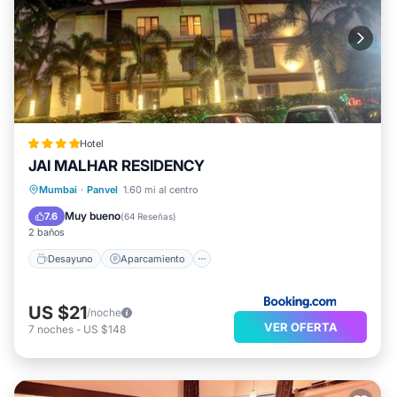
Hotel
JAI MALHAR RESIDENCY
Desayuno
Aparcamiento
Vistas
Mumbai
·
Panvel
1.60 mi al centro
Aire acondicionado
Muy bueno
7.6
(
64 Reseñas
)
2 baños
Desayuno
Aparcamiento
US $21
/noche
VER OFERTA
7
noches
-
US $148