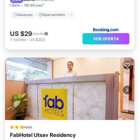
1 Baño
150.69 pies²
Desayuno
Aparcamiento
US $29
/noche
VER OFERTA
7
noches
-
US $202
Hotel
FabHotel Utsav Residency