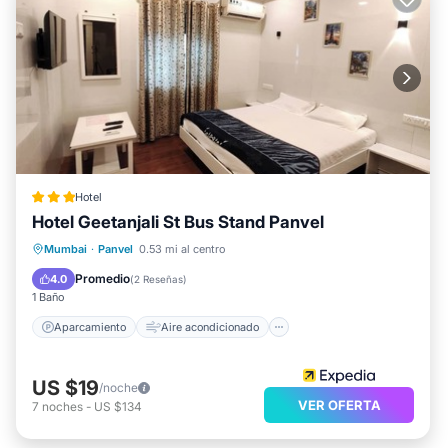
Hotel
Hotel Geetanjali St Bus Stand Panvel
Aparcamiento
Aire acondicionado
Mumbai
·
Panvel
0.53 mi al centro
Internet
Apto para niños
Promedio
4.0
(
2 Reseñas
)
1 Baño
Aparcamiento
Aire acondicionado
US $19
/noche
VER OFERTA
7
noches
-
US $134