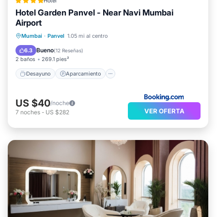
Hotel
Hotel Garden Panvel - Near Navi Mumbai
Airport
Desayuno
Aparcamiento
Mumbai
·
Panvel
1.05 mi al centro
Balcón/Terraza
Vistas
Bueno
6.3
(
12 Reseñas
)
2 baños
269.1 pies²
Desayuno
Aparcamiento
US $40
/noche
VER OFERTA
7
noches
-
US $282