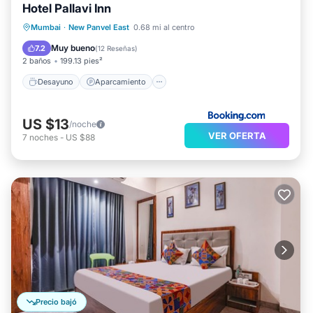
Hotel Pallavi Inn
Desayuno
Aparcamiento
Mumbai
·
New Panvel East
0.68 mi al centro
Aire acondicionado
Internet
Muy bueno
7.2
(
12 Reseñas
)
2 baños
199.13 pies²
Desayuno
Aparcamiento
US $13
/noche
VER OFERTA
7
noches
-
US $88
Precio bajó