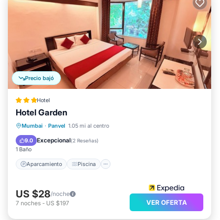
Precio bajó
Hotel
Hotel Garden
Aparcamiento
Piscina
Mumbai
·
Panvel
1.05 mi al centro
Balcón/Terraza
Aire acondicionado
Excepcional
9.0
(
2 Reseñas
)
1 Baño
Aparcamiento
Piscina
US $28
/noche
VER OFERTA
7
noches
-
US $197