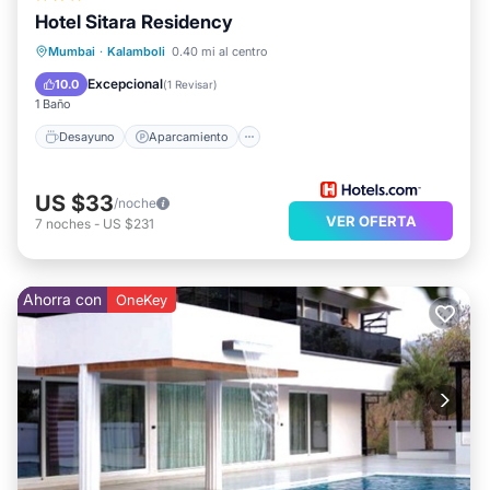
Hotel Sitara Residency
Desayuno
Aparcamiento
Mumbai
·
Kalamboli
0.40 mi al centro
Aire acondicionado
Internet
Excepcional
10.0
(
1 Revisar
)
1 Baño
Desayuno
Aparcamiento
US $33
/noche
VER OFERTA
7
noches
-
US $231
Ahorra con
OneKey