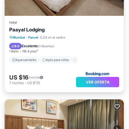
Hotel
Paayal Lodging
Aparcamiento
Apto para niños
Mumbai
·
Panvel
0.24 mi al centro
Seguridad/Protección
Excelente
8.0
(
3 Reseñas
)
1 Baño
118.4 pies²
Aparcamiento
Apto para niños
US $16
/noche
VER OFERTA
7
noches
-
US $115