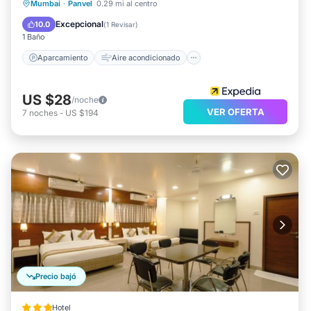
Aparcamiento
Aire acondicionado
Mumbai
·
Panvel
0.29 mi al centro
Internet
Apto para niños
Excepcional
10.0
(
1 Revisar
)
1 Baño
Aparcamiento
Aire acondicionado
US $28
/noche
VER OFERTA
7
noches
-
US $194
Precio bajó
Hotel