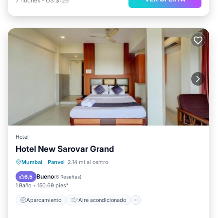
7
noches
-
US $126
Hotel
Hotel New Sarovar Grand
Aparcamiento
Aire acondicionado
Mumbai
·
Panvel
2.14 mi al centro
Internet
Apto para niños
Bueno
6.5
(
6 Reseñas
)
1 Baño
150.69 pies²
Aparcamiento
Aire acondicionado