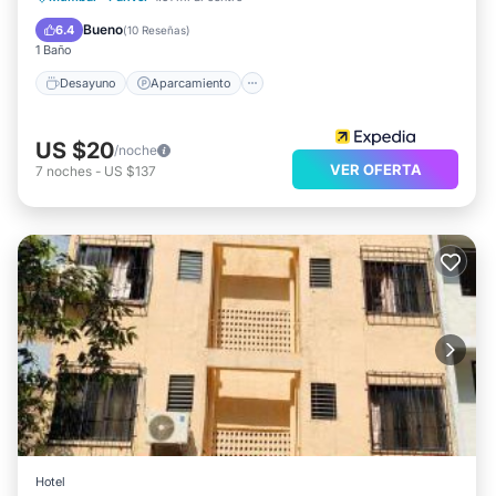
Balcón/Terraza
Bueno
6.4
(
10 Reseñas
)
1 Baño
Desayuno
Aparcamiento
US $20
/noche
VER OFERTA
7
noches
-
US $137
Hotel