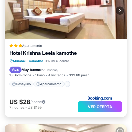
Apartamento
Hotel Krishna Leela kamothe
Desayuno
Aparcamiento
Mumbai
·
Kamothe
0.17 mi al centro
Balcón/Terraza
Aire acondicionado
Muy bueno
7.0
(
27 Reseñas
)
16 Dormitorios
1 Baño
4 Invitados
333.68 pies²
Desayuno
Aparcamiento
US $28
/noche
VER OFERTA
7
noches
-
US $199