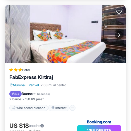
Hotel
FabExpress Kirtiraj
Aire acondicionado
Internet
Apto para niños
Mumbai
·
Panvel
2.08 mi al centro
Servicios para huéspedes
Bueno
6.7
(
21 Reseñas
)
2 baños
150.69 pies²
Aire acondicionado
Internet
US $18
/noche
VER OFERTA