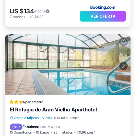
US $134
/noche
VER OFERTA
7
noches
-
US $938
Apartamento
El Refugio de Aran Vielha Aparthotel
Piscina privada
Frente al mar
Vielha e Mijaran
·
Vielha
0.13 mi al centro
Aparcamiento
Piscina
Fabuloso
8.7
(
1885 Reseñas
)
15 Dormitorios
10 baños
26 Invitados
711.96 pies²