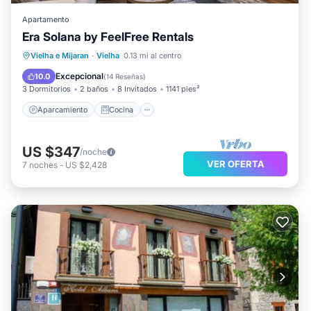
Apartamento
Era Solana by FeelFree Rentals
Aparcamiento
Cocina
Internet
Vielha e Mijaran
·
Vielha
0.13 mi al centro
Apto para niños
Excepcional
10.0
(
14 Reseñas
)
3 Dormitorios
2 baños
8 Invitados
1141 pies²
Aparcamiento
Cocina
US $347
/noche
VER OFERTA
7
noches
-
US $2,428