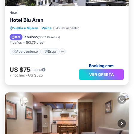
Hotel
Hotel Blu Aran
Aparcamiento
Esquí
Internet
Vielha e Mijaran
·
Vielha
0.42 mi al centro
Apto para niños
Fabuloso
8.9
(
3067 Reseñas
)
4 baños
193.75 pies²
Aparcamiento
Esquí
US $75
/noche
VER OFERTA
7
noches
-
US $525