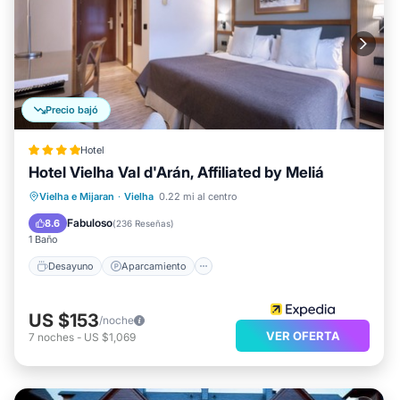
Precio bajó
Hotel
Hotel Vielha Val d'Arán, Affiliated by Meliá
Desayuno
Aparcamiento
Piscina
Vielha e Mijaran
·
Vielha
0.22 mi al centro
Spa
Fabuloso
8.6
(
236 Reseñas
)
1 Baño
Desayuno
Aparcamiento
US $153
/noche
VER OFERTA
7
noches
-
US $1,069