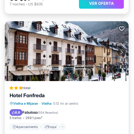
VER OFERTA
7
noches
-
US $635
Hotel
Hotel Fonfreda
Aparcamiento
Esquí
Vielha e Mijaran
·
Vielha
0.12 mi al centro
Balcón/Terraza
Internet
Fabuloso
8.8
(
554 Reseñas
)
5 baños
269.1 pies²
Aparcamiento
Esquí