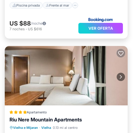
Piscina privada
Frente al mar
US $88
/noche
VER OFERTA
7
noches
-
US $616
Apartamento
Riu Nere Mountain Apartments
Bañera de hidromasaje
Aparcamiento
Vielha e Mijaran
·
Vielha
0.13 mi al centro