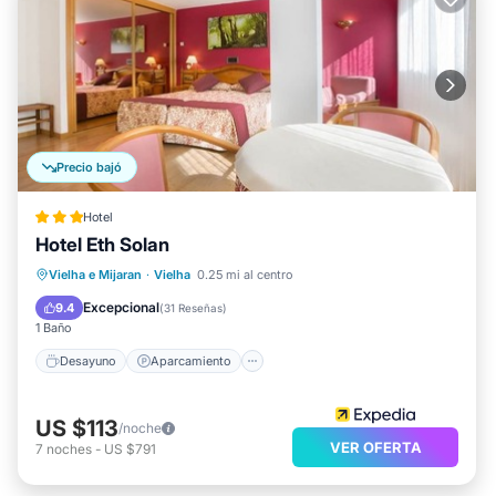
Precio bajó
Hotel
Hotel Eth Solan
Desayuno
Aparcamiento
Spa
Vielha e Mijaran
·
Vielha
0.25 mi al centro
Esquí
Excepcional
9.4
(
31 Reseñas
)
1 Baño
Desayuno
Aparcamiento
US $113
/noche
VER OFERTA
7
noches
-
US $791