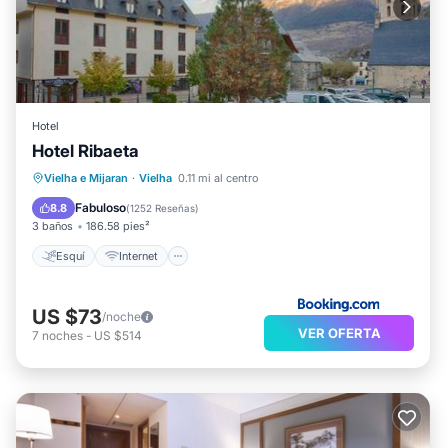
Hotel
Hotel Ribaeta
Esquí
Internet
Vielha e Mijaran
·
Vielha
0.11 mi al centro
Se admiten mascotas
Apto para niños
Fabuloso
8.8
(
1252 Reseñas
)
3 baños
186.58 pies²
Esquí
Internet
US $73
/noche
VER OFERTA
7
noches
-
US $514