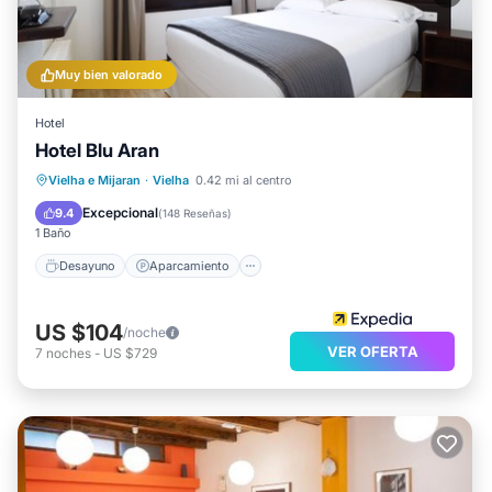
Muy bien valorado
Hotel
Hotel Blu Aran
Desayuno
Aparcamiento
Esquí
Vielha e Mijaran
·
Vielha
0.42 mi al centro
Internet
Excepcional
9.4
(
148 Reseñas
)
1 Baño
Desayuno
Aparcamiento
US $104
/noche
VER OFERTA
7
noches
-
US $729