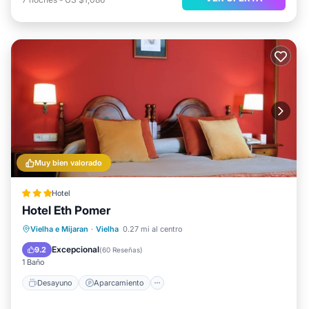
Muy bien valorado
Hotel
Hotel Eth Pomer
Desayuno
Aparcamiento
Esquí
Vielha e Mijaran
·
Vielha
0.27 mi al centro
Balcón/Terraza
Excepcional
9.2
(
60 Reseñas
)
1 Baño
Desayuno
Aparcamiento