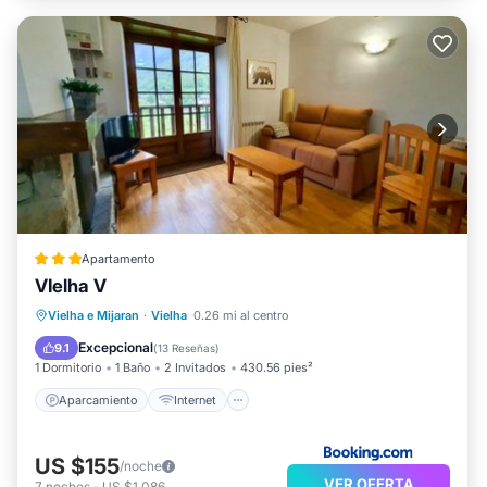
Apartamento
VIelha V
Aparcamiento
Internet
Vielha e Mijaran
·
Vielha
0.26 mi al centro
Apto para niños
Seguridad/Protección
Excepcional
9.1
(
13 Reseñas
)
1 Dormitorio
1 Baño
2 Invitados
430.56 pies²
Aparcamiento
Internet
US $155
/noche
VER OFERTA
7
noches
-
US $1,086