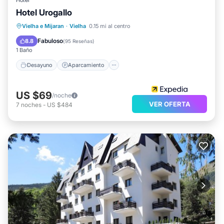
Hotel
Hotel Urogallo
Desayuno
Aparcamiento
Esquí
Vielha e Mijaran
·
Vielha
0.15 mi al centro
Internet
Fabuloso
8.8
(
95 Reseñas
)
1 Baño
Desayuno
Aparcamiento
US $69
/noche
VER OFERTA
7
noches
-
US $484