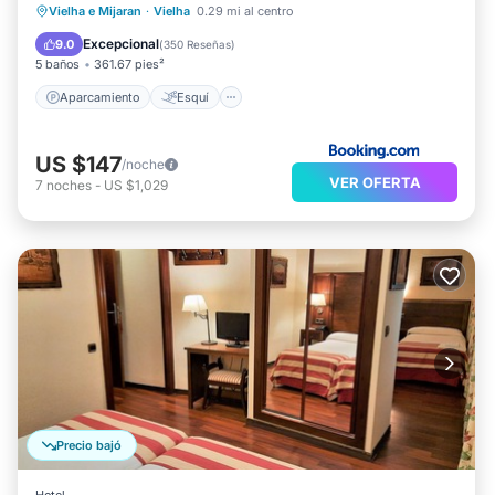
Aparcamiento
Esquí
Vielha e Mijaran
·
Vielha
0.29 mi al centro
Balcón/Terraza
Internet
Excepcional
9.0
(
350 Reseñas
)
5 baños
361.67 pies²
Aparcamiento
Esquí
US $147
/noche
VER OFERTA
7
noches
-
US $1,029
Precio bajó