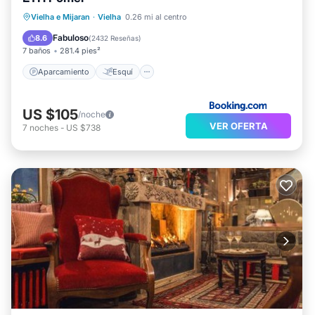
Aparcamiento
Esquí
Vielha e Mijaran
·
Vielha
0.26 mi al centro
Balcón/Terraza
Internet
Fabuloso
8.6
(
2432 Reseñas
)
7 baños
281.4 pies²
Aparcamiento
Esquí
US $105
/noche
VER OFERTA
7
noches
-
US $738