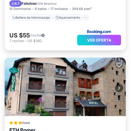
Esquí
Internet
Fabuloso
8.7
(
308 Reseñas
)
10 Dormitorios
6 baños
17 Invitados
394.68 pies²
Bañera de hidromasaje
Aparcamiento
US $55
/noche
VER OFERTA
7
noches
-
US $382
Hotel
ETH Pomer