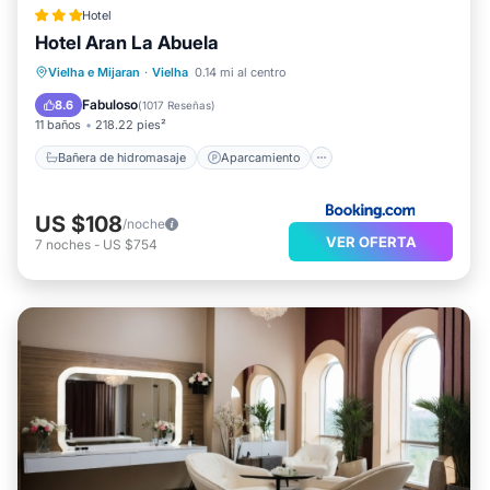
Hotel
Hotel Aran La Abuela
Bañera de hidromasaje
Aparcamiento
Vielha e Mijaran
·
Vielha
0.14 mi al centro
Spa
Esquí
Fabuloso
8.6
(
1017 Reseñas
)
11 baños
218.22 pies²
Bañera de hidromasaje
Aparcamiento
US $108
/noche
VER OFERTA
7
noches
-
US $754