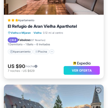
Apartamento
El Refugio de Aran Vielha Aparthotel
Aparcamiento
Piscina
Vielha e Mijaran
·
Vielha
0.12 mi al centro
Balcón/Terraza
Cocina
Fabuloso
8.8
(
67 Reseñas
)
1 Dormitorio
1 Baño
6 Invitados
Aparcamiento
Piscina
US $90
/noche
VER OFERTA
7
noches
-
US $629