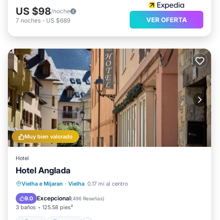
US $98
/noche
VER OFERTA
7
noches
-
US $689
Muy bien valorado
Hotel
Hotel Anglada
Esquí
Internet
Apto para niños
Vielha e Mijaran
·
Vielha
0.17 mi al centro
TV
Excepcional
9.0
(
496 Reseñas
)
3 baños
125.58 pies²