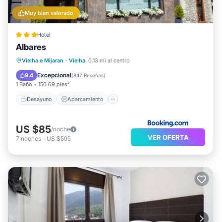
Muy bien valorado
Hotel
Albares
Desayuno
Aparcamiento
Esquí
Vielha e Mijaran
·
Vielha
0.13 mi al centro
Balcón/Terraza
Excepcional
9.4
(
847 Reseñas
)
1 Baño
150.69 pies²
Desayuno
Aparcamiento
US $85
/noche
VER OFERTA
7
noches
-
US $595