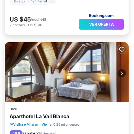
Esquí
Internet
US $45
/noche
VER OFERTA
7
noches
-
US $316
Hotel
Aparthotel La Vall Blanca
Aparcamiento
Spa
Esquí
Vielha e Mijaran
·
Vielha
0.25 mi al centro
Balcón/Terraza
Fabuloso
8.8
(
97 Reseñas
)