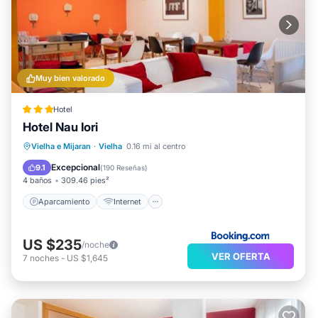
Muy bien valorado
Hotel
Hotel Nau Iori
Aparcamiento
Internet
Vielha e Mijaran
·
Vielha
0.16 mi al centro
Apto para niños
Seguridad/Protección
Excepcional
9.1
(
190 Reseñas
)
4 baños
309.46 pies²
Aparcamiento
Internet
US $235
/noche
VER OFERTA
7
noches
-
US $1,645