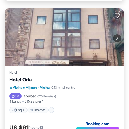
Hotel
Hotel Orla
Esquí
Internet
Accesibilidad
Vielha e Mijaran
·
Vielha
0.13 mi al centro
TV
Fabuloso
8.8
(
620 Reseñas
)
4 baños
215.28 pies²
Esquí
Internet
US $91
/noche