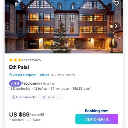
Apartamento
Eth Palai
Aparcamiento
Esquí
Internet
Vielha e Mijaran
·
Vielha
0.12 mi al centro
Apto para niños
Fabuloso
8.8
(
668 Reseñas
)
13 Dormitorios
12 baños
39 Invitados
558.53 pies²
Aparcamiento
Esquí
US $69
/noche
VER OFERTA
7
noches
-
US $480