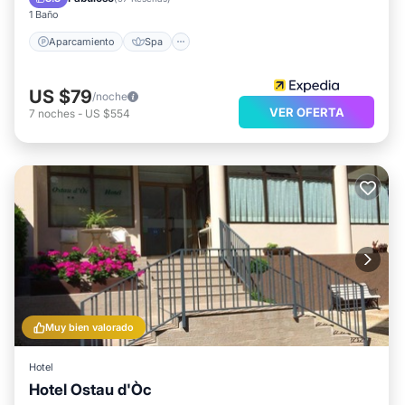
1 Baño
Aparcamiento
Spa
US $79
/noche
VER OFERTA
7
noches
-
US $554
Muy bien valorado
Hotel
Hotel Ostau d'Òc