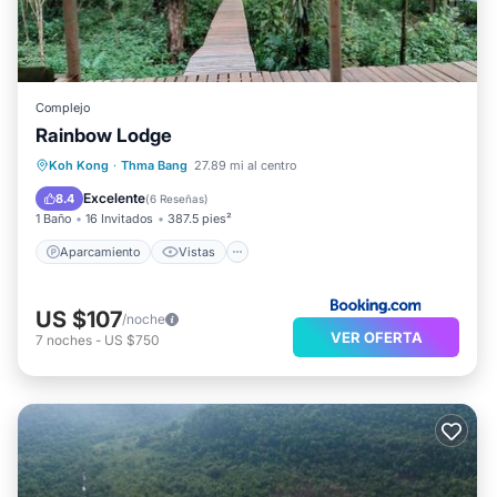
Complejo
Rainbow Lodge
Aparcamiento
Vistas
Internet
Koh Kong
·
Thma Bang
27.89 mi al centro
Se admiten mascotas
Excelente
8.4
(
6 Reseñas
)
1 Baño
16 Invitados
387.5 pies²
Aparcamiento
Vistas
US $107
/noche
VER OFERTA
7
noches
-
US $750