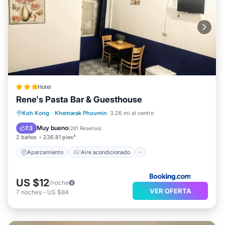
Hotel
Rene's Pasta Bar & Guesthouse
Aparcamiento
Aire acondicionado
Koh Kong
·
Khemarak Phoumin
3.26 mi al centro
Internet
Se admiten mascotas
Muy bueno
7.3
(
281 Reseñas
)
2 baños
236.81 pies²
Aparcamiento
Aire acondicionado
US $12
/noche
VER OFERTA
7
noches
-
US $84