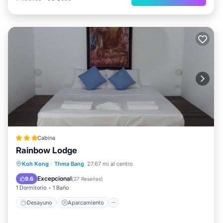
Cabina
Rainbow Lodge
Desayuno
Aparcamiento
Spa
Koh Kong
·
Thma Bang
27.67 mi al centro
Balcón/Terraza
Excepcional
9.6
(
27 Reseñas
)
1 Dormitorio
1 Baño
Desayuno
Aparcamiento