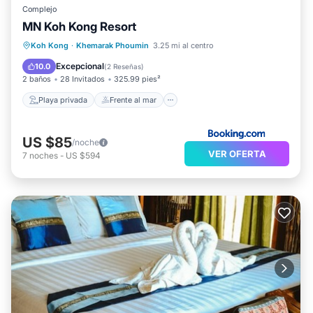
Complejo
MN Koh Kong Resort
Playa privada
Frente al mar
Koh Kong
·
Khemarak Phoumin
3.25 mi al centro
Aparcamiento
Piscina
Excepcional
10.0
(
2 Reseñas
)
2 baños
28 Invitados
325.99 pies²
Playa privada
Frente al mar
US $85
/noche
VER OFERTA
7
noches
-
US $594