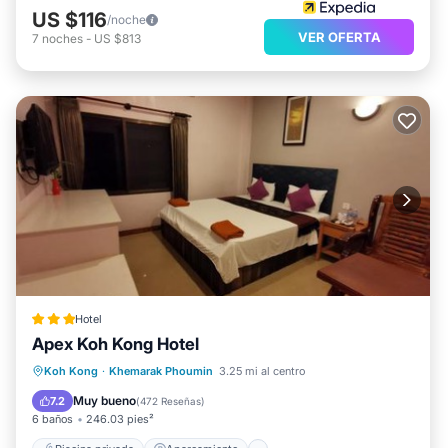
US $116
/noche
VER OFERTA
7
noches
-
US $813
Hotel
Apex Koh Kong Hotel
Piscina privada
Aparcamiento
Koh Kong
·
Khemarak Phoumin
3.25 mi al centro
Piscina
Balcón/Terraza
Muy bueno
7.2
(
472 Reseñas
)
6 baños
246.03 pies²