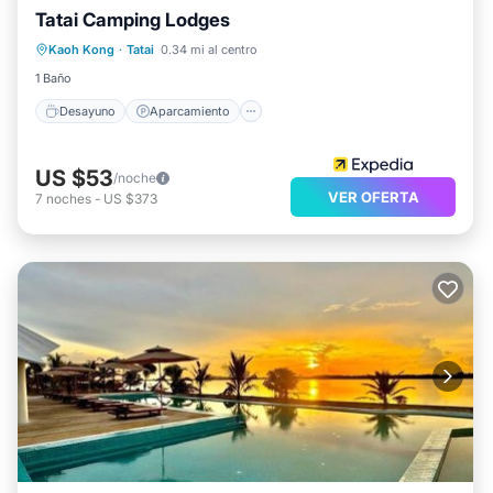
Tatai Camping Lodges
Desayuno
Aparcamiento
Kaoh Kong
·
Tatai
0.34 mi al centro
Balcón/Terraza
Apto para niños
1 Baño
Desayuno
Aparcamiento
US $53
/noche
VER OFERTA
7
noches
-
US $373