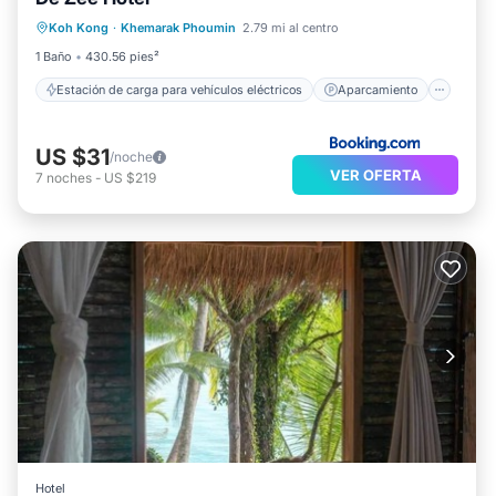
Aparcamiento
Balcón/Terraza
Koh Kong
·
Khemarak Phoumin
2.79 mi al centro
Vistas
1 Baño
430.56 pies²
Estación de carga para vehículos eléctricos
Aparcamiento
US $31
/noche
VER OFERTA
7
noches
-
US $219
Hotel