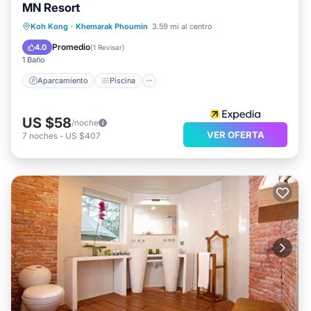
MN Resort
Aparcamiento
Piscina
Spa
Koh Kong
·
Khemarak Phoumin
3.59 mi al centro
Vista al mar
Promedio
4.0
(
1 Revisar
)
1 Baño
Aparcamiento
Piscina
US $58
/noche
VER OFERTA
7
noches
-
US $407