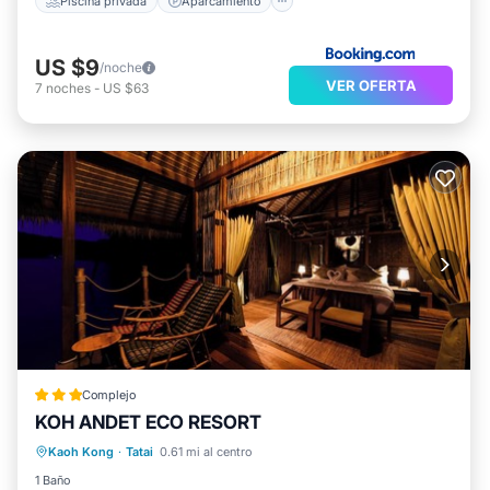
Piscina privada
Aparcamiento
US $9
/noche
VER OFERTA
7
noches
-
US $63
Complejo
KOH ANDET ECO RESORT
Desayuno
Aparcamiento
Piscina
Kaoh Kong
·
Tatai
0.61 mi al centro
Balcón/Terraza
1 Baño