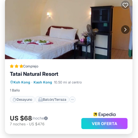
Complejo
Tatai Natural Resort
Desayuno
Balcón/Terraza
Cocina
Koh Kong
·
Kaoh Kong
10.50 mi al centro
Internet
1 Baño
Desayuno
Balcón/Terraza
US $68
/noche
VER OFERTA
7
noches
-
US $476