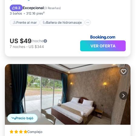
Aparcamiento
Piscina
Excepcional
9.3
(
3 Reseñas
)
3 baños
312.16 pies²
Frente al mar
Bañera de hidromasaje
US $49
/noche
VER OFERTA
7
noches
-
US $344
Precio bajó
Complejo