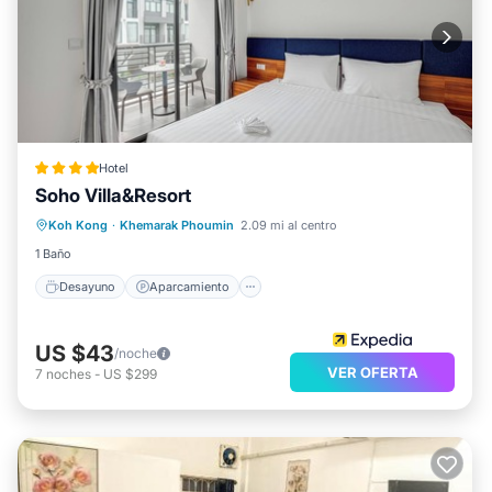
Hotel
Soho Villa&Resort
Desayuno
Aparcamiento
Piscina
Koh Kong
·
Khemarak Phoumin
2.09 mi al centro
Spa
1 Baño
Desayuno
Aparcamiento
US $43
/noche
VER OFERTA
7
noches
-
US $299