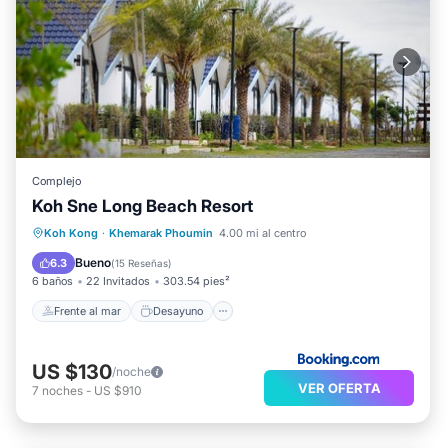
Complejo
Koh Sne Long Beach Resort
Frente al mar
Desayuno
Koh Kong
·
Khemarak Phoumin
4.00 mi al centro
Aparcamiento
Vista al mar
Bueno
6.3
(
15 Reseñas
)
6 baños
22 Invitados
303.54 pies²
Frente al mar
Desayuno
US $130
/noche
VER OFERTA
7
noches
-
US $910