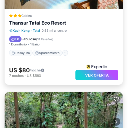
Cabina
Thansur Tatai Eco Resort
Desayuno
Aparcamiento
Piscina
Kaoh Kong
·
Tatai
0.63 mi al centro
Balcón/Terraza
Fabuloso
8.6
(
18 Reseñas
)
1 Dormitorio
1 Baño
Desayuno
Aparcamiento
US $80
/noche
VER OFERTA
7
noches
-
US $560