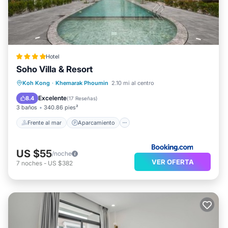
Hotel
Soho Villa & Resort
Frente al mar
Aparcamiento
Piscina
Koh Kong
·
Khemarak Phoumin
2.10 mi al centro
Vista al mar
Excelente
8.4
(
17 Reseñas
)
3 baños
340.86 pies²
Frente al mar
Aparcamiento
US $55
/noche
VER OFERTA
7
noches
-
US $382