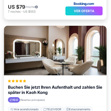
US $79
/noche
VER OFERTA
7
noches
-
US $553
Buchen Sie jetzt Ihren Aufenthalt und zahlen Sie
später in Kaoh Kong
10.0
(Reseñas principales)
Aire acondicionado
TELEVISOR
Estacionamiento