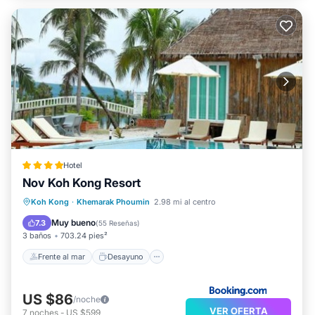
Hotel
Nov Koh Kong Resort
Frente al mar
Desayuno
Koh Kong
·
Khemarak Phoumin
2.98 mi al centro
Aparcamiento
Piscina
Muy bueno
7.3
(
55 Reseñas
)
3 baños
703.24 pies²
Frente al mar
Desayuno
US $86
/noche
VER OFERTA
7
noches
-
US $599