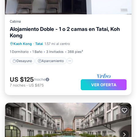
Cabina
Alojamiento Doble - 1 o 2 camas en Tatai, Koh
Kong
Desayuno
Aparcamiento
Kaoh Kong
·
Tatai
1.57 mi al centro
Balcón/Terraza
Ropa de cama
1 Dormitorio
1 Baño
3 Invitados
388 pies²
Desayuno
Aparcamiento
US $125
/noche
VER OFERTA
7
noches
-
US $875