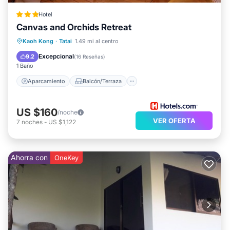
Hotel
Canvas and Orchids Retreat
Aparcamiento
Balcón/Terraza
Kaoh Kong
·
Tatai
1.49 mi al centro
Vistas
Apto para niños
Excepcional
9.2
(
16 Reseñas
)
1 Baño
Aparcamiento
Balcón/Terraza
US $160
/noche
VER OFERTA
7
noches
-
US $1,122
Ahorra con
OneKey