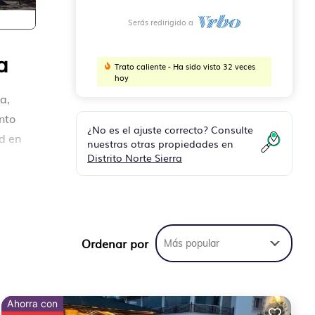
Serás redirigido a
a
Trato caliente - Ha sido visto 32 veces
hoy
a,
ento
¿No es el ajuste correcto? Consulte
d en
nuestras otras propiedades en
Distrito Norte Sierra
ras.
Ordenar por
Más popular
, con
Ahorra con