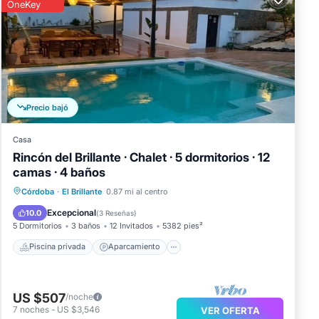
OneKey
para
dos
 los
ente
Precio bajó
ene
Casa
Rincón del Brillante · Chalet · 5 dormitorios · 12
camas · 4 baños
Piscina privada
Aparcamiento
Córdoba
·
El Brillante
0.87 mi al centro
Piscina
Balcón/Terraza
Excepcional
10.0
(
3 Reseñas
)
5 Dormitorios
3 baños
12 Invitados
5382 pies²
Piscina privada
Aparcamiento
US $507
/noche
7
noches
-
US $3,546
VER OFERTA