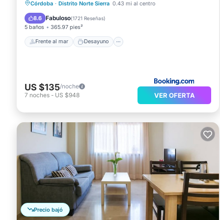
Estación de carga para vehículos eléctricos
Córdoba
·
Distrito Norte Sierra
0.43 mi al centro
Aparcamiento
Fabuloso
8.6
(
1721 Reseñas
)
5 baños
365.97 pies²
Frente al mar
Desayuno
US $135
/noche
VER OFERTA
7
noches
-
US $948
Precio bajó