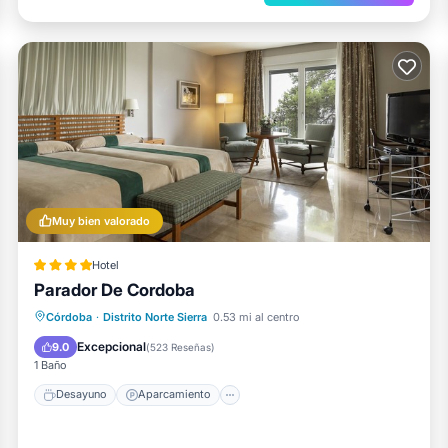
Muy bien valorado
Hotel
Parador De Cordoba
Desayuno
Aparcamiento
Piscina
Córdoba
·
Distrito Norte Sierra
0.53 mi al centro
Balcón/Terraza
Excepcional
9.0
(
523 Reseñas
)
1 Baño
Desayuno
Aparcamiento