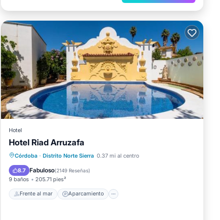
Hotel
Hotel Riad Arruzafa
Frente al mar
Aparcamiento
Piscina
Córdoba
·
Distrito Norte Sierra
0.37 mi al centro
Vista al mar
Fabuloso
8.7
(
2149 Reseñas
)
9 baños
205.71 pies²
Frente al mar
Aparcamiento