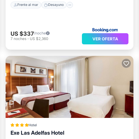
Frente al mar
Desayuno
US $337
/noche
VER OFERTA
7
noches
-
US $2,360
Hotel
Exe Las Adelfas Hotel