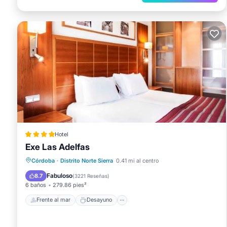
Hotel
Exe Las Adelfas
Frente al mar
Desayuno
Córdoba
·
Distrito Norte Sierra
0.41 mi al centro
Aparcamiento
Piscina
Fabuloso
8.7
(
3221 Reseñas
)
6 baños
279.86 pies²
Frente al mar
Desayuno