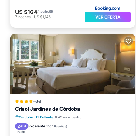
US $164
/noche
VER OFERTA
7
noches
-
US $1,145
Hotel
Crisol Jardines de Córdoba
Desayuno
Aparcamiento
Piscina
Córdoba
·
El Brillante
0.43 mi al centro
Balcón/Terraza
Excelente
8.4
(
1004 Reseñas
)
1 Baño