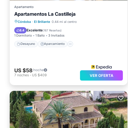
Apartamento
Apartamentos La Castilleja
Desayuno
Aparcamiento
Piscina
Córdoba
·
El Brillante
0.44 mi al centro
Cocina
Excelente
8.4
(
167 Reseñas
)
1 Dormitorio
1 Baño
3 Invitados
Desayuno
Aparcamiento
US $58
/noche
7
noches
-
US $409
VER OFERTA