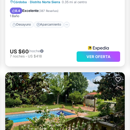
Desayuno
Aparcamiento
Piscina
Córdoba
·
Distrito Norte Sierra
0.35 mi al centro
Balcón/Terraza
Excelente
8.4
(
387 Reseñas
)
1 Baño
Desayuno
Aparcamiento
US $60
/noche
7
noches
-
US $418
VER OFERTA