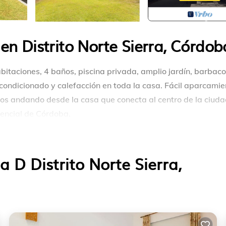
en Distrito Norte Sierra, Córdob
bitaciones, 4 baños, piscina privada, amplio jardín, barbaco
e acondicionado y calefacción en toda la casa. Fácil aparcami
utos andando desde la casa que conecta al centro de la ciuda
idencial de Córdoba.
 permite en el jardín de forma moderada y hasta las 22:00 ho
te de hora.
 D Distrito Norte Sierra,
os.
orte Sierra. La casa del olivo en Córdoba ofrece alojamiento
, Entre otras comodidades. Estas características Chalet de
migable, Para que su estadía sea cómoda.