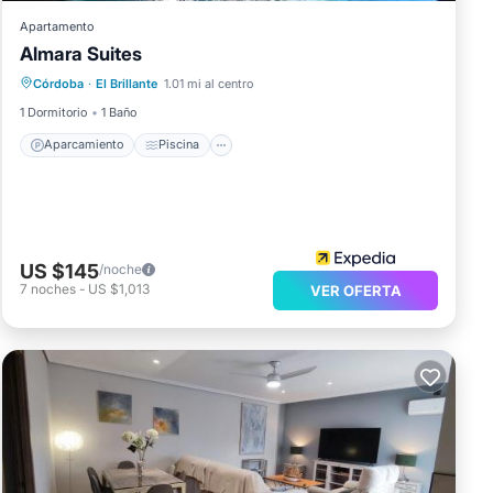
Apartamento
Almara Suites
Aparcamiento
Piscina
Córdoba
·
El Brillante
1.01 mi al centro
Balcón/Terraza
Cocina
1 Dormitorio
1 Baño
Aparcamiento
Piscina
US $145
/noche
7
noches
-
US $1,013
VER OFERTA