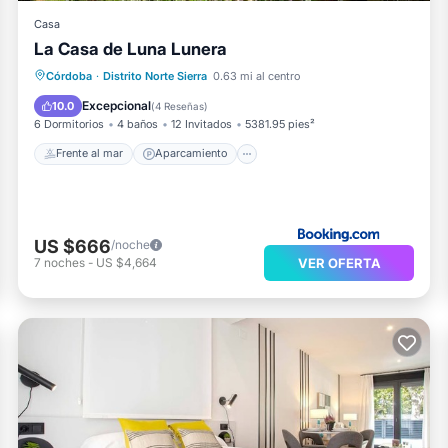
Casa
La Casa de Luna Lunera
Frente al mar
Aparcamiento
Piscina
Córdoba
·
Distrito Norte Sierra
0.63 mi al centro
Vista al mar
Excepcional
10.0
(
4 Reseñas
)
6 Dormitorios
4 baños
12 Invitados
5381.95 pies²
Frente al mar
Aparcamiento
US $666
/noche
VER OFERTA
7
noches
-
US $4,664