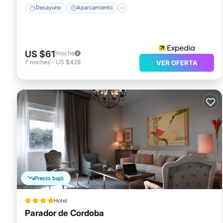
Desayuno
Aparcamiento
US $61
/noche
7
noches
-
US $428
VER OFERTA
Precio bajó
Hotel
Parador de Cordoba
Frente al mar
Desayuno