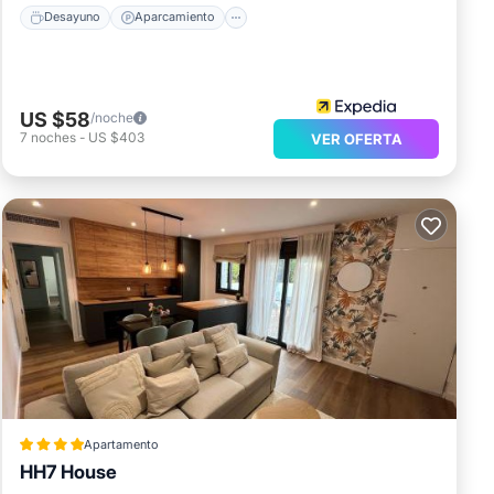
Desayuno
Aparcamiento
US $58
/noche
7
noches
-
US $403
VER OFERTA
Apartamento
HH7 House