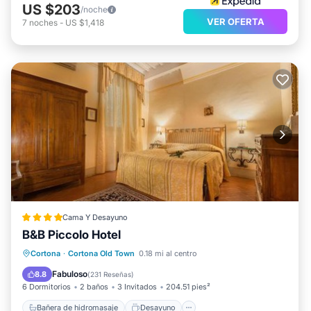
US $203
/noche
VER OFERTA
7
noches
-
US $1,418
Cama Y Desayuno
B&B Piccolo Hotel
Bañera de hidromasaje
Desayuno
Cortona
·
Cortona Old Town
0.18 mi al centro
Aparcamiento
Spa
Fabuloso
8.8
(
231 Reseñas
)
6 Dormitorios
2 baños
3 Invitados
204.51 pies²
Bañera de hidromasaje
Desayuno