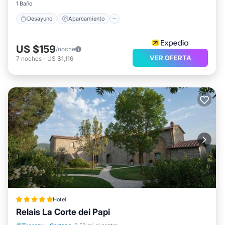
1 Baño
Desayuno
Aparcamiento
US $159
/noche
VER OFERTA
7
noches
-
US $1,116
Hotel
Relais La Corte dei Papi