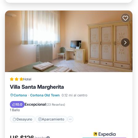
Hotel
Villa Santa Margherita
Desayuno
Aparcamiento
Cortona
·
Cortona Old Town
0.12 mi al centro
Balcón/Terraza
Cocina
Excepcional
10.0
(
23 Reseñas
)
1 Baño
Desayuno
Aparcamiento
US $126
/noche