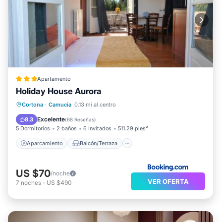
Apartamento
Holiday House Aurora
Aparcamiento
Balcón/Terraza
Cortona
·
Camucia
0.13 mi al centro
Vistas
Internet
Excelente
8.3
(
68 Reseñas
)
5 Dormitorios
2 baños
6 Invitados
511.29 pies²
Aparcamiento
Balcón/Terraza
US $70
/noche
VER OFERTA
7
noches
-
US $490