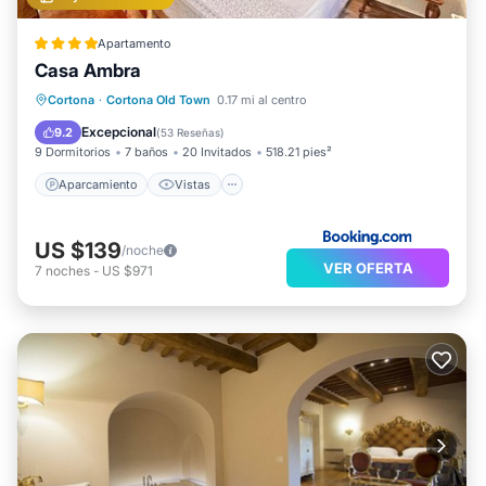
Apartamento
Casa Ambra
Aparcamiento
Vistas
Cortona
·
Cortona Old Town
0.17 mi al centro
Aire acondicionado
Internet
Excepcional
9.2
(
53 Reseñas
)
9 Dormitorios
7 baños
20 Invitados
518.21 pies²
Aparcamiento
Vistas
US $139
/noche
VER OFERTA
7
noches
-
US $971