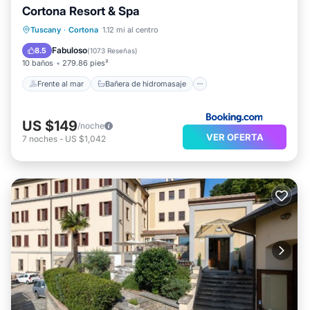
Cortona Resort & Spa
Frente al mar
Bañera de hidromasaje
Tuscany
·
Cortona
1.12 mi al centro
Desayuno
Aparcamiento
Fabuloso
8.5
(
1073 Reseñas
)
10 baños
279.86 pies²
Frente al mar
Bañera de hidromasaje
US $149
/noche
VER OFERTA
7
noches
-
US $1,042