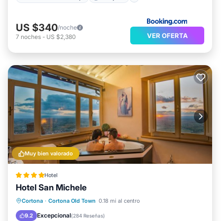
US $340
/noche
VER OFERTA
7
noches
-
US $2,380
Muy bien valorado
Hotel
Hotel San Michele
Desayuno
Aparcamiento
Cortona
·
Cortona Old Town
0.18 mi al centro
Balcón/Terraza
Aire acondicionado
Excepcional
9.2
(
284 Reseñas
)