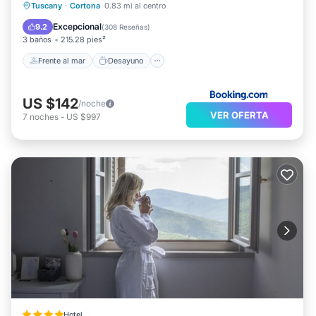
Estación de carga para vehículos eléctricos
Tuscany
·
Cortona
0.83 mi al centro
Aparcamiento
Excepcional
9.2
(
308 Reseñas
)
3 baños
215.28 pies²
Frente al mar
Desayuno
US $142
/noche
VER OFERTA
7
noches
-
US $997
Hotel