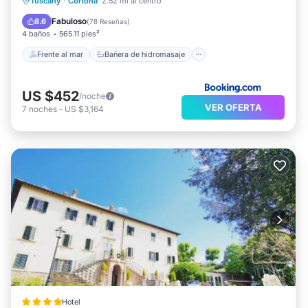
Frente al mar
Bañera de hidromasaje
Tuscany
·
Cortona
2.52 mi al centro
Desayuno
Aparcamiento
Fabuloso
8.6
(
78 Reseñas
)
4 baños
565.11 pies²
Frente al mar
Bañera de hidromasaje
US $452
/noche
VER OFERTA
7
noches
-
US $3,164
Hotel