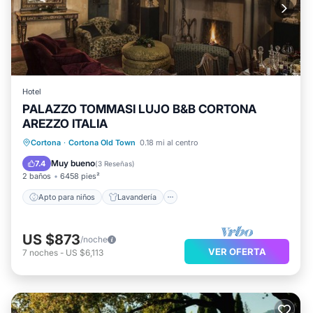
Hotel
PALAZZO TOMMASI LUJO B&B CORTONA
AREZZO ITALIA
Apto para niños
Lavandería
TV
Cortona
·
Cortona Old Town
0.18 mi al centro
Ropa de cama
Muy bueno
7.4
(
3 Reseñas
)
2 baños
6458 pies²
Apto para niños
Lavandería
US $873
/noche
VER OFERTA
7
noches
-
US $6,113