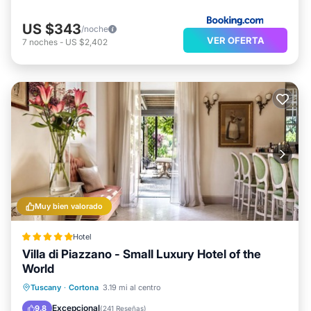
US $343
/noche
VER OFERTA
7
noches
-
US $2,402
Muy bien valorado
Hotel
Villa di Piazzano - Small Luxury Hotel of the
World
Desayuno
Aparcamiento
Piscina
Tuscany
·
Cortona
3.19 mi al centro
Balcón/Terraza
Excepcional
9.8
(
241 Reseñas
)