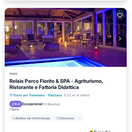
Hotel
Relais Parco Fiorito & SPA - Agriturismo,
Ristorante e Fattoria Didattica
Bañera de hidromasaje
Desayuno
Tuoro sul Trasimeno
·
Piazzano
0.32 mi al centro
Aparcamiento
Piscina
Excepcional
9.4
(
13 Reseñas
)
1 Baño
Bañera de hidromasaje
Desayuno