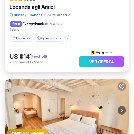
Locanda agli Amici
Desayuno
Aparcamiento
Piscina
Tuscany
·
Cortona
0.84 mi al centro
Balcón/Terraza
Excepcional
9.8
(
40 Reseñas
)
1 Baño
Desayuno
Aparcamiento
US $141
/noche
VER OFERTA
7
noches
-
US $988
Muy bien valorado