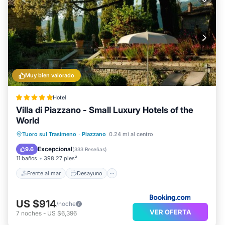
Muy bien valorado
Hotel
Villa di Piazzano - Small Luxury Hotels of the
World
Frente al mar
Desayuno
Estación de carga para vehículos eléctricos
Tuoro sul Trasimeno
·
Piazzano
0.24 mi al centro
Aparcamiento
Excepcional
9.6
(
333 Reseñas
)
11 baños
398.27 pies²
Frente al mar
Desayuno
US $914
/noche
VER OFERTA
7
noches
-
US $6,396