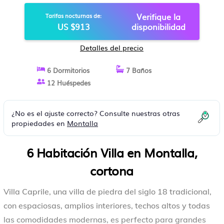
GRUPOS; A / C Y PISCINA
Verifique la
Tarifas nocturnas de:
CLIMATIZADA | VILLA EN
US $913
disponibilidad
CORTONA
Detalles del precio
6 Dormitorios
7 Baños
12 Huéspedes
¿No es el ajuste correcto? Consulte nuestras otras
propiedades en
Montalla
6 Habitación Villa en Montalla,
cortona
Villa Caprile, una villa de piedra del siglo 18 tradicional,
con espaciosas, amplios interiores, techos altos y todas
las comodidades modernas, es perfecto para grandes