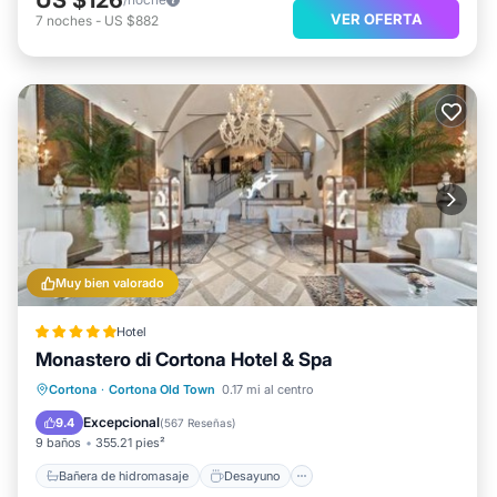
VER OFERTA
7
noches
-
US $882
Muy bien valorado
Hotel
Monastero di Cortona Hotel & Spa
Bañera de hidromasaje
Desayuno
Cortona
·
Cortona Old Town
0.17 mi al centro
Aparcamiento
Spa
Excepcional
9.4
(
567 Reseñas
)
9 baños
355.21 pies²
Bañera de hidromasaje
Desayuno