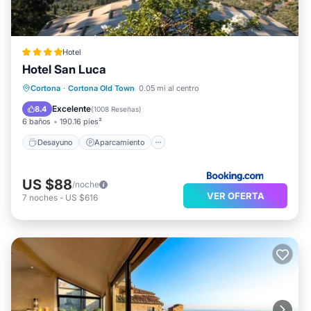
Hotel
Hotel San Luca
Desayuno
Aparcamiento
Cortona
·
Cortona Old Town
0.05 mi al centro
Balcón/Terraza
Vistas
Excelente
8.4
(
1008 Reseñas
)
6 baños
190.16 pies²
Desayuno
Aparcamiento
US $88
/noche
VER OFERTA
7
noches
-
US $616