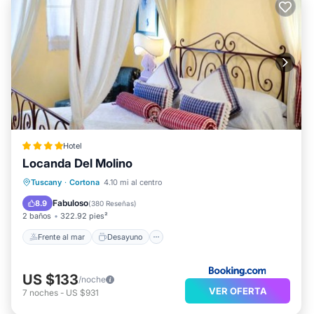
Hotel
Locanda Del Molino
Frente al mar
Desayuno
Tuscany
·
Cortona
4.10 mi al centro
Aparcamiento
Piscina
Fabuloso
8.9
(
380 Reseñas
)
2 baños
322.92 pies²
Frente al mar
Desayuno
US $133
/noche
VER OFERTA
7
noches
-
US $931