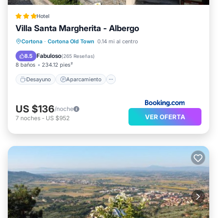
Hotel
Villa Santa Margherita - Albergo
Desayuno
Aparcamiento
Cortona
·
Cortona Old Town
0.14 mi al centro
Balcón/Terraza
Vistas
Fabuloso
8.5
(
265 Reseñas
)
8 baños
234.12 pies²
Desayuno
Aparcamiento
US $136
/noche
VER OFERTA
7
noches
-
US $952