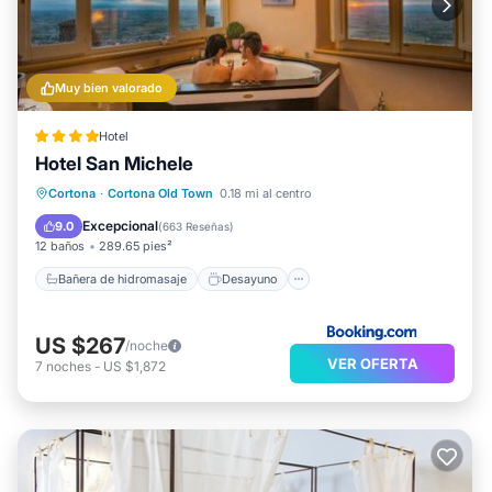
Muy bien valorado
Hotel
Hotel San Michele
Bañera de hidromasaje
Desayuno
Cortona
·
Cortona Old Town
0.18 mi al centro
Aparcamiento
Spa
Excepcional
9.0
(
663 Reseñas
)
12 baños
289.65 pies²
Bañera de hidromasaje
Desayuno
US $267
/noche
VER OFERTA
7
noches
-
US $1,872