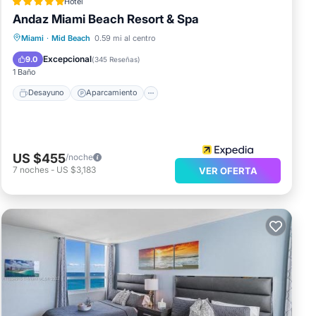
Hotel
Andaz Miami Beach Resort & Spa
Desayuno
Aparcamiento
Piscina
Miami
·
Mid Beach
0.59 mi al centro
Spa
Excepcional
9.0
(
345 Reseñas
)
1 Baño
Desayuno
Aparcamiento
US $455
/noche
7
noches
-
US $3,183
VER OFERTA