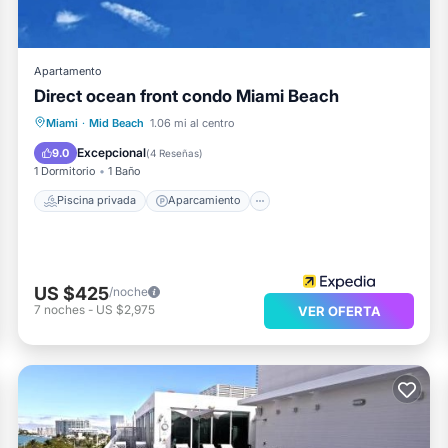
Apartamento
Direct ocean front condo Miami Beach
Piscina privada
Aparcamiento
Miami
·
Mid Beach
1.06 mi al centro
Piscina
Vista al mar
Excepcional
9.0
(
4 Reseñas
)
1 Dormitorio
1 Baño
Piscina privada
Aparcamiento
US $425
/noche
7
noches
-
US $2,975
VER OFERTA