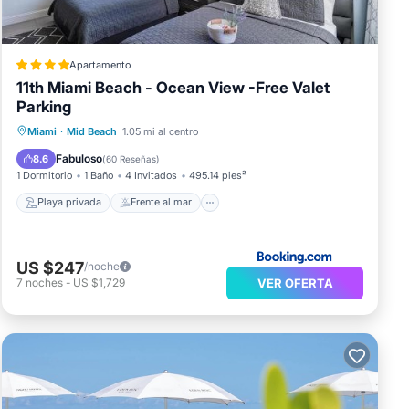
Apartamento
11th Miami Beach - Ocean View -Free Valet
Parking
Playa privada
Frente al mar
Miami
·
Mid Beach
1.05 mi al centro
Bañera de hidromasaje
Desayuno
Fabuloso
8.6
(
60 Reseñas
)
1 Dormitorio
1 Baño
4 Invitados
495.14 pies²
Playa privada
Frente al mar
US $247
/noche
VER OFERTA
7
noches
-
US $1,729