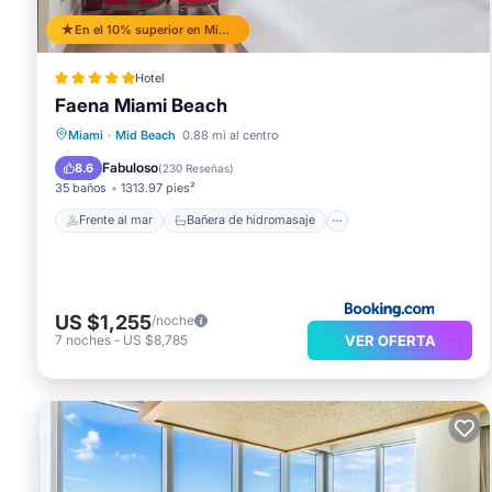
En el 10% superior en Mid Beach
Hotel
Faena Miami Beach
Frente al mar
Bañera de hidromasaje
Miami
·
Mid Beach
0.88 mi al centro
Desayuno
Aparcamiento
Fabuloso
8.6
(
230 Reseñas
)
35 baños
1313.97 pies²
Frente al mar
Bañera de hidromasaje
US $1,255
/noche
VER OFERTA
7
noches
-
US $8,785