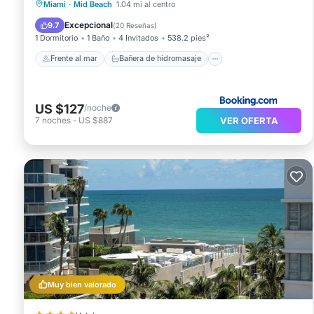
Frente al mar
Bañera de hidromasaje
Miami
·
Mid Beach
1.04 mi al centro
Desayuno
Aparcamiento
Excepcional
9.7
(
20 Reseñas
)
1 Dormitorio
1 Baño
4 Invitados
538.2 pies²
Frente al mar
Bañera de hidromasaje
US $127
/noche
VER OFERTA
7
noches
-
US $887
Muy bien valorado