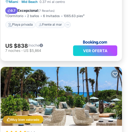
Playa privada
Frente al mar
Miami
·
Mid Beach
0.37 mi al centro
Bañera de hidromasaje
Desayuno
Excepcional
9.7
(
7 Reseñas
)
1 Dormitorio
2 baños
6 Invitados
1065.63 pies²
Playa privada
Frente al mar
US $838
/noche
VER OFERTA
7
noches
-
US $5,864
Muy bien valorado