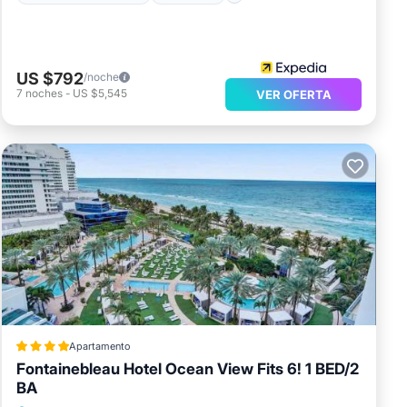
US $792
/noche
7
noches
-
US $5,545
VER OFERTA
Apartamento
Fontainebleau Hotel Ocean View Fits 6! 1 BED/2
BA