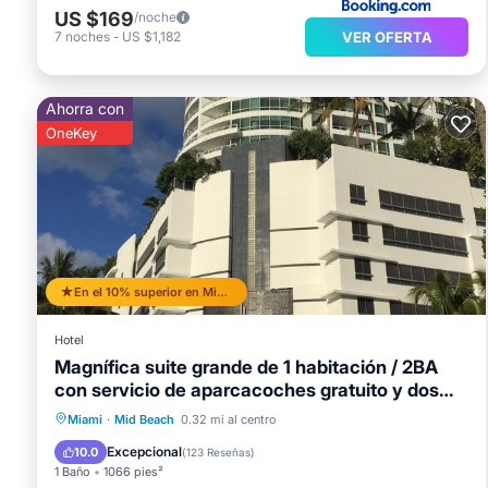
US $169
/noche
VER OFERTA
7
noches
-
US $1,182
Ahorra con
OneKey
En el 10% superior en Mid Beach
Hotel
Magnífica suite grande de 1 habitación / 2BA
con servicio de aparcacoches gratuito y dos
pases de spa
Bañera de hidromasaje
Aparcamiento
Miami
·
Mid Beach
0.32 mi al centro
Piscina
Spa
Excepcional
10.0
(
123 Reseñas
)
1 Baño
1066 pies²