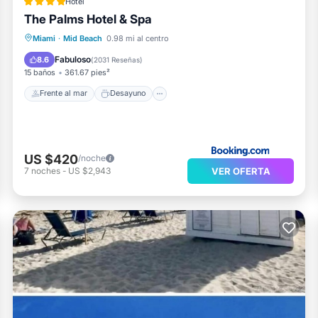
Hotel
The Palms Hotel & Spa
Frente al mar
Desayuno
Estación de carga para vehículos eléctricos
Miami
·
Mid Beach
0.98 mi al centro
Aparcamiento
Fabuloso
8.6
(
2031 Reseñas
)
15 baños
361.67 pies²
Frente al mar
Desayuno
US $420
/noche
VER OFERTA
7
noches
-
US $2,943