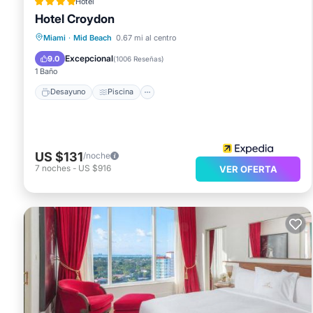
Hotel
Hotel Croydon
Desayuno
Piscina
Vista al mar
Miami
·
Mid Beach
0.67 mi al centro
Balcón/Terraza
Excepcional
9.0
(
1006 Reseñas
)
1 Baño
Desayuno
Piscina
US $131
/noche
7
noches
-
US $916
VER OFERTA