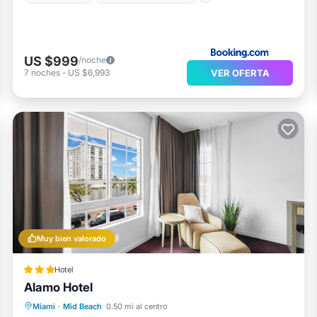
US $999
/noche
VER OFERTA
7
noches
-
US $6,993
Muy bien valorado
Hotel
Alamo Hotel
Cocina
Aire acondicionado
Internet
Miami
·
Mid Beach
0.50 mi al centro