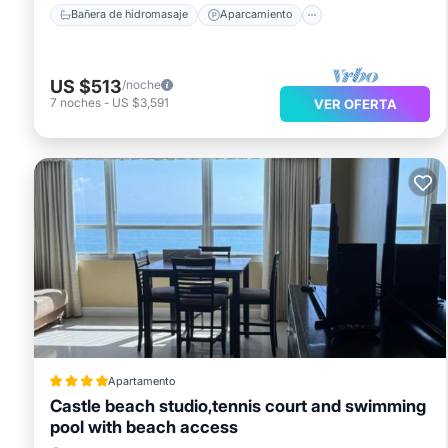
Bañera de hidromasaje
Aparcamiento
US $513
/noche
7
noches
-
US $3,591
VER OFERTA
Apartamento
Castle beach studio,tennis court and swimming
pool with beach access