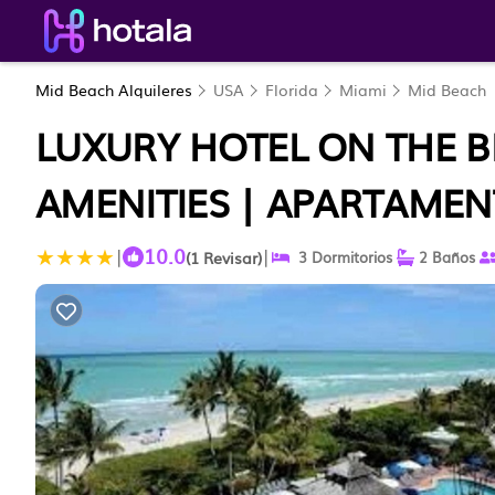
Mid Beach Alquileres
USA
Florida
Miami
Mid Beach
LUXURY HOTEL ON THE B
AMENITIES | APARTAMEN
10.0
|
|
(1 Revisar)
3 Dormitorios
2 Baños