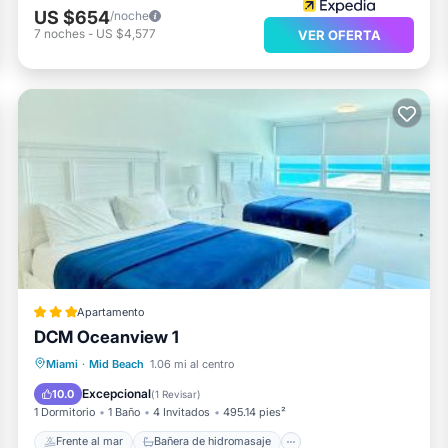
US $654
/noche
7
noches
-
US $4,577
VER OFERTA
Apartamento
DCM Oceanview 1
Frente al mar
Bañera de hidromasaje
Miami
·
Mid Beach
1.06 mi al centro
Aparcamiento
Piscina
Excepcional
10.0
(
1 Revisar
)
1 Dormitorio
1 Baño
4 Invitados
495.14 pies²
Frente al mar
Bañera de hidromasaje