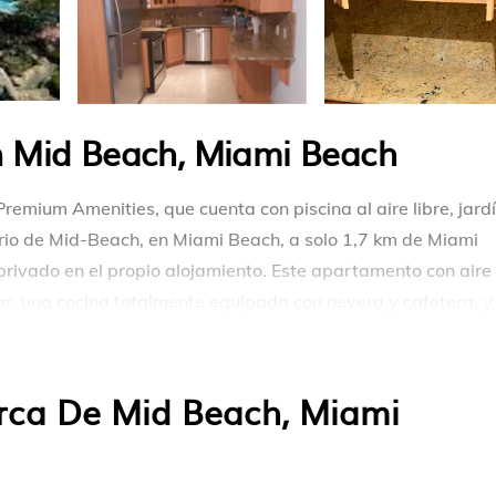
n Mid Beach, Miami Beach
remium Amenities, que cuenta con piscina al aire libre, jardí
rrio de Mid-Beach, en Miami Beach, a solo 1,7 km de Miami
 privado en el propio alojamiento. Este apartamento con aire
ar, una cocina totalmente equipada con nevera y cafetera, y
llas y ropa de cama en el apartamento. En el apartamento, la
ew World Center está a 5,3 km del alojamiento, y Monumento
eropuerto internacional de Miami) está a 18 km.
erca De Mid Beach, Miami
 Premium Amenities se encuentra en Miami Beach.
tas y viajeros. Tiene varias comodidades que garantizarían