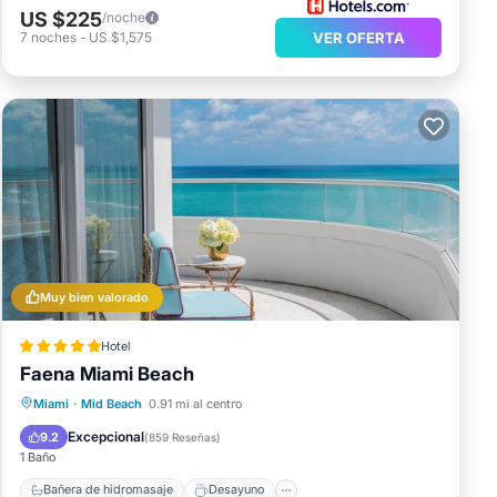
US $225
/noche
7
noches
-
US $1,575
VER OFERTA
Muy bien valorado
Hotel
Faena Miami Beach
Bañera de hidromasaje
Desayuno
Miami
·
Mid Beach
0.91 mi al centro
Aparcamiento
Piscina
Excepcional
9.2
(
859 Reseñas
)
1 Baño
Bañera de hidromasaje
Desayuno