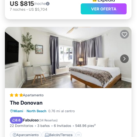
US $815
/noche
VER OFERTA
7
noches
-
US $5,704
Apartamento
The Donovan
Aparcamiento
Balcón/Terraza
Miami
·
North Beach
0.76 mi al centro
Vistas
Aire acondicionado
Fabuloso
8.6
(
34 Reseñas
)
22 Dormitorios
3 baños
6 Invitados
548.96 pies²
Aparcamiento
Balcón/Terraza