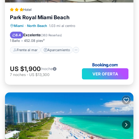
Hotel
Park Royal Miami Beach
Frente al mar
Aparcamiento
Piscina
Miami
·
North Beach
1.03 mi al centro
Vista al mar
Excelente
8.4
(
363 Reseñas
)
1 Baño
452.08 pies²
Frente al mar
Aparcamiento
US $1,900
/noche
VER OFERTA
7
noches
-
US $13,300