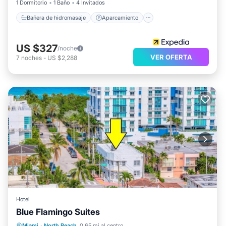
1 Dormitorio
1 Baño
4 Invitados
Bañera de hidromasaje
Aparcamiento
US $327
/noche
VER OFERTA
7
noches
-
US $2,288
Hotel
Blue Flamingo Suites
Frente al mar
Aparcamiento
Miami
·
North Beach
0.65 mi al centro