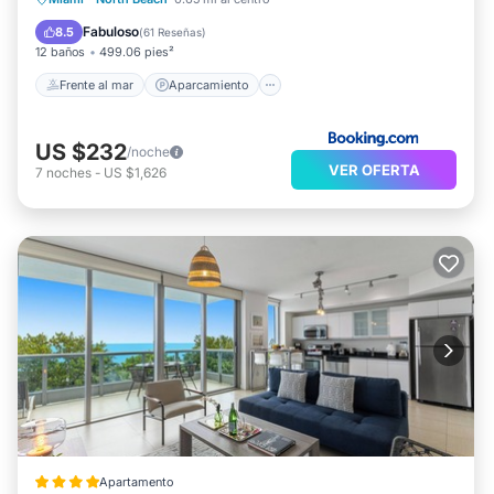
Vista al mar
Balcón/Terraza
Fabuloso
8.5
(
61 Reseñas
)
12 baños
499.06 pies²
Frente al mar
Aparcamiento
US $232
/noche
VER OFERTA
7
noches
-
US $1,626
Apartamento