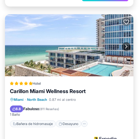
Hotel
Carillon Miami Wellness Resort
Bañera de hidromasaje
Desayuno
Miami
·
North Beach
0.87 mi al centro
Aparcamiento
Piscina
Fabuloso
8.8
(
811 Reseñas
)
1 Baño
Bañera de hidromasaje
Desayuno