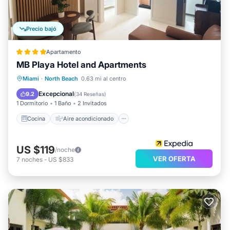
Precio bajó
Apartamento
MB Playa Hotel and Apartments
Cocina
Aire acondicionado
Internet
Miami
·
North Beach
0.63 mi al centro
Apto para niños
Excepcional
9.2
(
34 Reseñas
)
1 Dormitorio
1 Baño
2 Invitados
Cocina
Aire acondicionado
US $119
/noche
VER OFERTA
7
noches
-
US $833