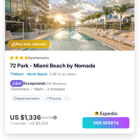
Muy bien valorado
Apartamento
72 Park - Miami Beach by Nomada
Aparcamiento
Piscina
Vista al mar
Miami
·
North Beach
0.56 mi al centro
Balcón/Terraza
Excepcional
9.0
(
305 Reseñas
)
1 Dormitorio
1 Baño
2 Invitados
Aparcamiento
Piscina
US $1,336
/noche
VER OFERTA
7
noches
-
US $9,354