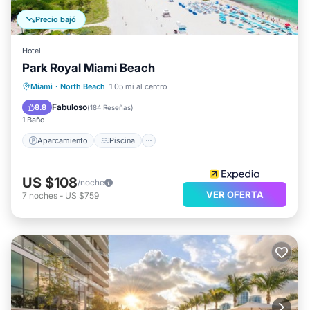
Precio bajó
Hotel
Park Royal Miami Beach
Aparcamiento
Piscina
Miami
·
North Beach
1.05 mi al centro
Balcón/Terraza
Cocina
Fabuloso
8.8
(
184 Reseñas
)
1 Baño
Aparcamiento
Piscina
US $108
/noche
VER OFERTA
7
noches
-
US $759