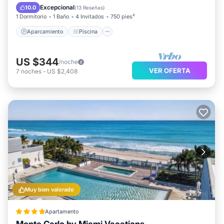
Vistas
Excepcional
10.0
(
13 Reseñas
)
1 Dormitorio
1 Baño
4 Invitados
750 pies²
Aparcamiento
Piscina
US $344
/noche
VER OFERTA
7
noches
-
US $2,408
Muy bien valorado
Apartamento