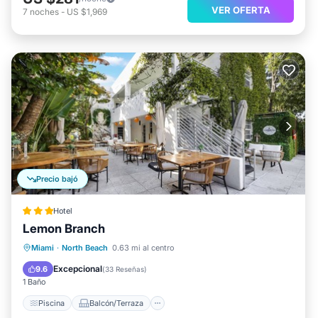
VER OFERTA
7
noches
-
US $1,969
Precio bajó
Hotel
Lemon Branch
Piscina
Balcón/Terraza
Cocina
Miami
·
North Beach
0.63 mi al centro
Aire acondicionado
Excepcional
9.6
(
33 Reseñas
)
1 Baño
Piscina
Balcón/Terraza