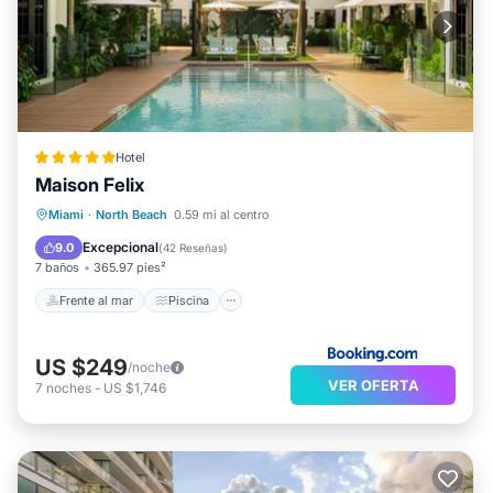
Hotel
Maison Felix
Frente al mar
Piscina
Vista al mar
Miami
·
North Beach
0.59 mi al centro
Balcón/Terraza
Excepcional
9.0
(
42 Reseñas
)
7 baños
365.97 pies²
Frente al mar
Piscina
US $249
/noche
VER OFERTA
7
noches
-
US $1,746