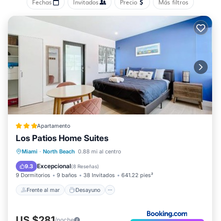
incluyen una playa privada, una piscina al aire libre y
Fechas
Invitados
Precio
Más filtros
gimnasio.
Apartamento
Los Patios Home Suites
Frente al mar
Desayuno
Miami
·
North Beach
0.88 mi al centro
Aparcamiento
Vista al mar
Excepcional
9.3
(
8 Reseñas
)
9 Dormitorios
9 baños
38 Invitados
641.22 pies²
Frente al mar
Desayuno
US $281
/noche