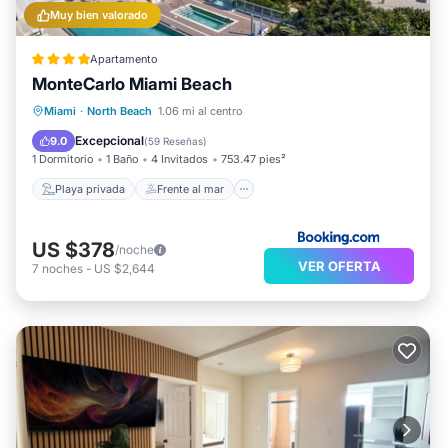
Muy bien valorado
Apartamento
MonteCarlo Miami Beach
Playa privada
Frente al mar
Bañera de hidromasaje
Miami
·
North Beach
1.06 mi al centro
Estación de carga para vehículos eléctricos
Excepcional
9.0
(
59 Reseñas
)
1 Dormitorio
1 Baño
4 Invitados
753.47 pies²
Playa privada
Frente al mar
US $378
/noche
VER OFERTA
7
noches
-
US $2,644