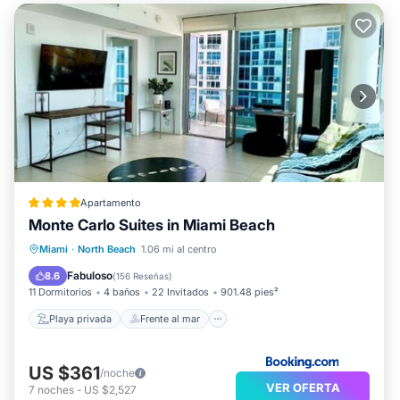
Apartamento
Monte Carlo Suites in Miami Beach
Playa privada
Frente al mar
Miami
·
North Beach
1.06 mi al centro
Bañera de hidromasaje
Desayuno
Fabuloso
8.6
(
156 Reseñas
)
11 Dormitorios
4 baños
22 Invitados
901.48 pies²
Playa privada
Frente al mar
US $361
/noche
VER OFERTA
7
noches
-
US $2,527