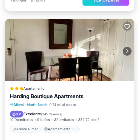
7
noches
-
US $969
Apartamento
Harding Boutique Apartments
Frente al mar
Aparcamiento
Miami
·
North Beach
0.74 mi al centro
Vista al mar
Balcón/Terraza
Excelente
8.2
(
345 Reseñas
)
10 Dormitorios
9 baños
32 Invitados
382.72 pies²
Frente al mar
Aparcamiento