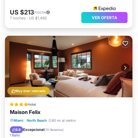
US $213
/noche
VER OFERTA
7
noches
-
US $1,492
Muy bien valorado
Hotel
Maison Felix
Desayuno
Piscina
Vista al mar
Miami
·
North Beach
0.60 mi al centro
Balcón/Terraza
Excepcional
9.8
(
111 Reseñas
)
1 Baño