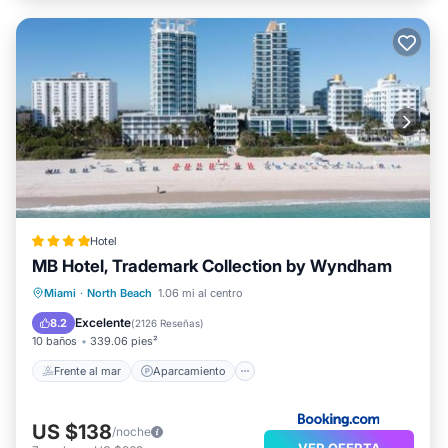
Hotel
MB Hotel, Trademark Collection by Wyndham
Frente al mar
Aparcamiento
Piscina
Miami
·
North Beach
1.06 mi al centro
Vista al mar
Excelente
8.2
(
2126 Reseñas
)
10 baños
339.06 pies²
Frente al mar
Aparcamiento
US $138
/noche
VER OFERTA