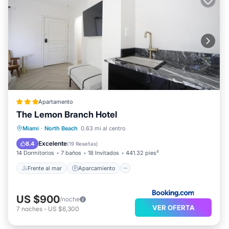
Apartamento
The Lemon Branch Hotel
Frente al mar
Aparcamiento
Piscina
Miami
·
North Beach
0.63 mi al centro
Vista al mar
Excelente
8.4
(
19 Reseñas
)
14 Dormitorios
7 baños
18 Invitados
441.32 pies²
Frente al mar
Aparcamiento
US $900
/noche
VER OFERTA
7
noches
-
US $6,300