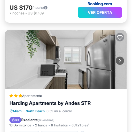
US $170
/noche
VER OFERTA
7
noches
-
US $1,189
Apartamento
Harding Apartments by Andes STR
Aparcamiento
Aire acondicionado
Miami
·
North Beach
0.59 mi al centro
Internet
Apto para niños
Excelente
8.1
(
8 Reseñas
)
16 Dormitorios
2 baños
8 Invitados
651.21 pies²