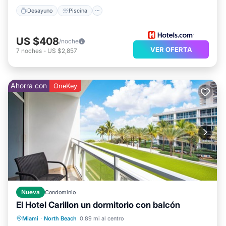
Desayuno
Piscina
US $408
/noche
VER OFERTA
7
noches
-
US $2,857
Ahorra con
OneKey
Nueva
Condominio
El Hotel Carillon un dormitorio con balcón
Aparcamiento
Piscina
Vista al mar
Miami
·
North Beach
0.89 mi al centro