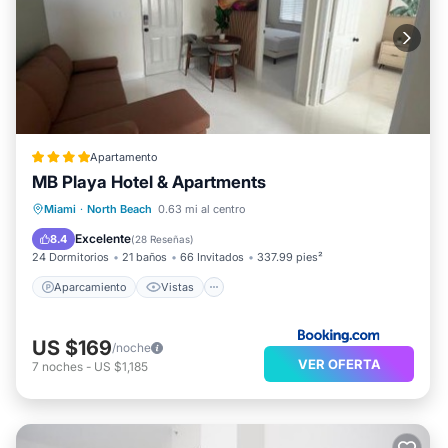
Apartamento
MB Playa Hotel & Apartments
Aparcamiento
Vistas
Miami
·
North Beach
0.63 mi al centro
Aire acondicionado
Internet
Excelente
8.4
(
28 Reseñas
)
24 Dormitorios
21 baños
66 Invitados
337.99 pies²
Aparcamiento
Vistas
US $169
/noche
VER OFERTA
7
noches
-
US $1,185