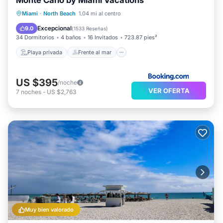
Monte Carlo by Miami Vacations
Playa privada
Frente al mar
Bañera de hidromasaje
Miami
·
North Beach
1.04 mi al centro
Estación de carga para vehículos eléctricos
Excepcional
9.0
(
1533 Reseñas
)
34 Dormitorios
4 baños
16 Invitados
723.87 pies²
Playa privada
Frente al mar
US $395
/noche
VER OFERTA
7
noches
-
US $2,763
Muy bien valorado