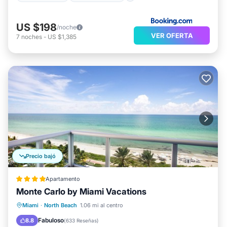
US $198
/noche
VER OFERTA
7
noches
-
US $1,385
Precio bajó
Apartamento
Monte Carlo by Miami Vacations
Bañera de hidromasaje
Aparcamiento
Miami
·
North Beach
1.06 mi al centro
Piscina
Spa
Fabuloso
8.8
(
633 Reseñas
)