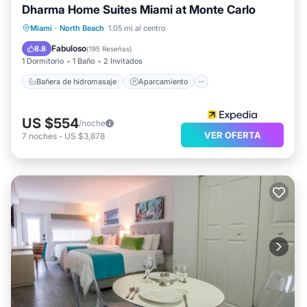
Dharma Home Suites Miami at Monte Carlo
Bañera de hidromasaje
Aparcamiento
Miami
·
North Beach
1.05 mi al centro
Piscina
Vista al mar
Fabuloso
8.8
(
195 Reseñas
)
1 Dormitorio
1 Baño
2 Invitados
Bañera de hidromasaje
Aparcamiento
US $554
/noche
VER OFERTA
7
noches
-
US $3,878