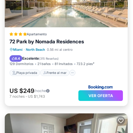
Apartamento
72 Park by Nomada Residences
Playa privada
Frente al mar
Miami
·
North Beach
0.56 mi al centro
Aparcamiento
Piscina
Excelente
8.4
(
315 Reseñas
)
129 Dormitorios
21 baños
81 Invitados
723.2 pies²
Playa privada
Frente al mar
US $249
/noche
VER OFERTA
7
noches
-
US $1,743