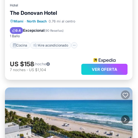
Hotel
The Donovan Hotel
Cocina
Aire acondicionado
Internet
Miami
·
North Beach
0.76 mi al centro
Apto para niños
Excepcional
9.4
(
90 Reseñas
)
1 Baño
Cocina
Aire acondicionado
US $158
/noche
VER OFERTA
7
noches
-
US $1,104