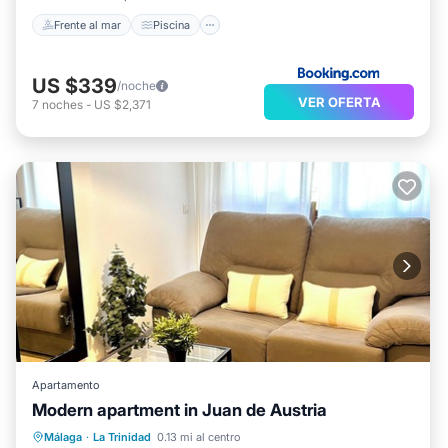
Frente al mar
Piscina
US $339
/noche
VER OFERTA
7
noches
-
US $2,371
Apartamento
Modern apartment in Juan de Austria
Cocina
Aire acondicionado
Internet
Málaga
·
La Trinidad
0.13 mi al centro