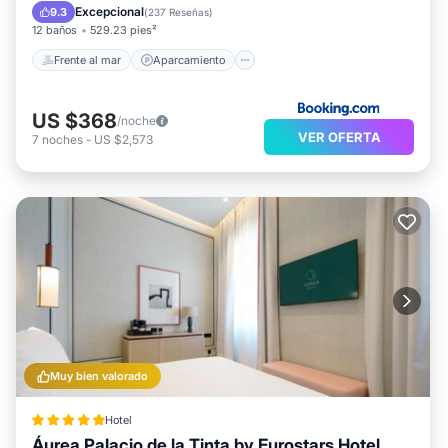
Vista al mar
Excepcional
9.3
(
237 Reseñas
)
12 baños
529.23 pies²
Frente al mar
Aparcamiento
US $368
/noche
VER OFERTA
7
noches
-
US $2,573
Muy bien valorado
Hotel
Áurea Palacio de la Tinta by Eurostars Hotel