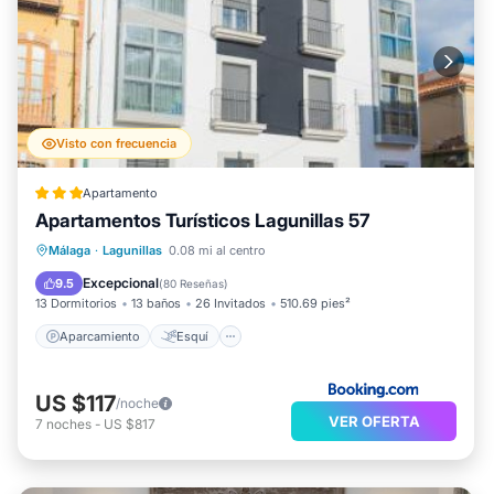
Visto con frecuencia
Apartamento
Apartamentos Turísticos Lagunillas 57
Aparcamiento
Esquí
Málaga
·
Lagunillas
0.08 mi al centro
Aire acondicionado
Internet
Excepcional
9.5
(
80 Reseñas
)
13 Dormitorios
13 baños
26 Invitados
510.69 pies²
Aparcamiento
Esquí
US $117
/noche
VER OFERTA
7
noches
-
US $817