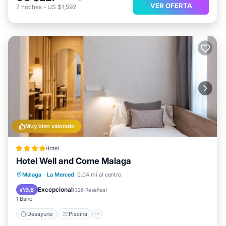
VER OFERTA
7
noches
-
US $1,592
Muy bien valorado
Hotel
Hotel Well and Come Malaga
Málaga
·
La Merced
0.04 mi al centro
Desayuno
Piscina
Spa
Cocina
Excepcional
9.8
(
326 Reseñas
)
1 Baño
Desayuno
Piscina