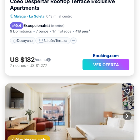
Coeo Despertar Rooftop Terrace Exclusive
Apartments
Desayuno
Balcón/Terraza
Málaga
·
La Goleta
0.13 mi al centro
Aire acondicionado
Internet
Excepcional
9.4
(
94 Reseñas
)
9 Dormitorios
7 baños
17 Invitados
418 pies²
Desayuno
Balcón/Terraza
US $182
/noche
VER OFERTA
7
noches
-
US $1,277
Muy bien valorado