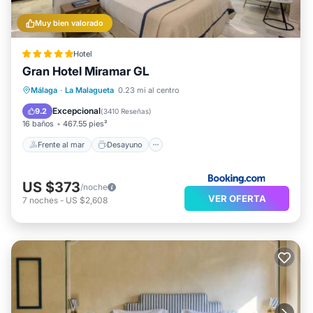
Muy bien valorado
Hotel
Gran Hotel Miramar GL
Frente al mar
Desayuno
Estación de carga para vehículos eléctricos
Málaga
·
La Malagueta
0.23 mi al centro
Aparcamiento
Excepcional
9.2
(
3410 Reseñas
)
16 baños
467.55 pies²
Frente al mar
Desayuno
US $373
/noche
VER OFERTA
7
noches
-
US $2,608