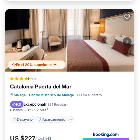
En el 20% superior en Malaga Historic Centre
Hotel
Catalonia Puerta del Mar
Desayuno
Aparcamiento
Málaga
·
Centro histórico de Málaga
0.18 mi al centro
Aire acondicionado
Internet
Excepcional
9.3
(
1394 Reseñas
)
6 baños
322.92 pies²
Desayuno
Aparcamiento
US $227
/noche