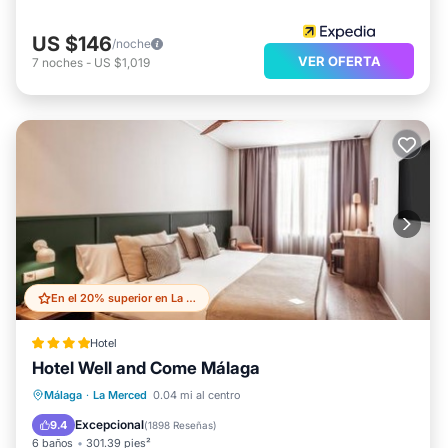
US $146
/noche
VER OFERTA
7
noches
-
US $1,019
En el 20% superior en La Merced
Hotel
Hotel Well and Come Málaga
Frente al mar
Piscina
Spa
Málaga
·
La Merced
0.04 mi al centro
Vista al mar
Excepcional
9.4
(
1898 Reseñas
)
6 baños
301.39 pies²