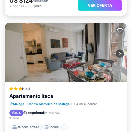
US $124
/noche
VER OFERTA
7
noches
-
US $865
Hotel
Apartamento Itaca
Balcón/Terraza
Cocina
Málaga
·
Centro histórico de Málaga
0.04 mi al centro
Aire acondicionado
Internet
Excepcional
10.0
(
2 Reseñas
)
1 Baño
Balcón/Terraza
Cocina