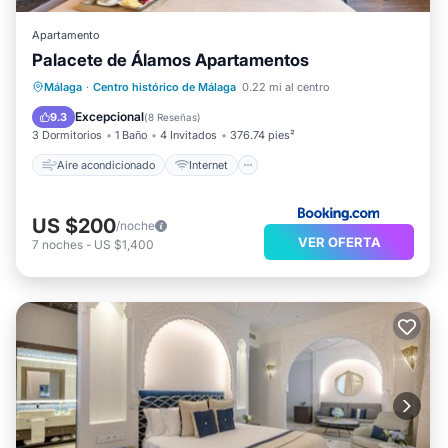
Apartamento
Palacete de Álamos Apartamentos
Aire acondicionado
Internet
Málaga
·
Centro histórico de Málaga
0.22 mi al centro
Apto para niños
TV
Excepcional
9.3
(
8 Reseñas
)
3 Dormitorios
1 Baño
4 Invitados
376.74 pies²
Aire acondicionado
Internet
US $200
/noche
VER OFERTA
7
noches
-
US $1,400