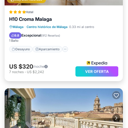
Hotel
H10 Croma Malaga
Desayuno
Aparcamiento
Piscina
Málaga
·
Centro histórico de Málaga
0.33 mi al centro
Balcón/Terraza
Excepcional
9.8
(
912 Reseñas
)
1 Baño
Desayuno
Aparcamiento
US $320
/noche
VER OFERTA
7
noches
-
US $2,242