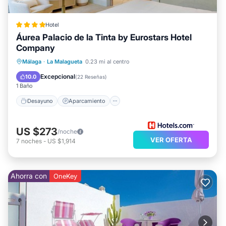
Hotel
Áurea Palacio de la Tinta by Eurostars Hotel
Company
Desayuno
Aparcamiento
Piscina
Málaga
·
La Malagueta
0.23 mi al centro
Spa
Excepcional
10.0
(
22 Reseñas
)
1 Baño
Desayuno
Aparcamiento
US $273
/noche
VER OFERTA
7
noches
-
US $1,914
Ahorra con
OneKey