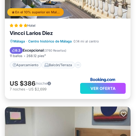
En el 10% superior en Malaga Historic Centre
Hotel
Vincci Larios Diez
Aparcamiento
Balcón/Terraza
Málaga
·
Centro histórico de Málaga
0.14 mi al centro
Aire acondicionado
Internet
Excepcional
9.3
(
3760 Reseñas
)
11 baños
268.12 pies²
Aparcamiento
Balcón/Terraza
US $386
/noche
VER OFERTA
7
noches
-
US $2,699