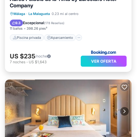
Company
Piscina privada
Aparcamiento
Málaga
·
La Malagueta
0.23 mi al centro
Piscina
Spa
Excepcional
9.3
(
178 Reseñas
)
11 baños
398.26 pies²
Piscina privada
Aparcamiento
US $235
/noche
VER OFERTA
7
noches
-
US $1,643