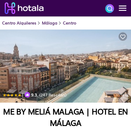
Centro Alquileres
Málaga
Centro
|
9.3
(247 Reseñas)
1
/4
ME BY MELIÁ MALAGA | HOTEL EN
MÁLAGA