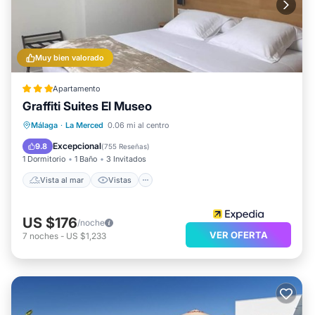
Muy bien valorado
Apartamento
Graffiti Suites El Museo
Vista al mar
Vistas
Cocina
Málaga
·
La Merced
0.06 mi al centro
Aire acondicionado
Excepcional
9.8
(
755 Reseñas
)
1 Dormitorio
1 Baño
3 Invitados
Vista al mar
Vistas
US $176
/noche
VER OFERTA
7
noches
-
US $1,233