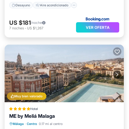
Desayuno
Aire acondicionado
US $181
/noche
VER OFERTA
7
noches
-
US $1,267
Muy bien valorado
Hotel
ME by Meliá Malaga
Frente al mar
Aparcamiento
Piscina
Málaga
·
Centro
0.17 mi al centro