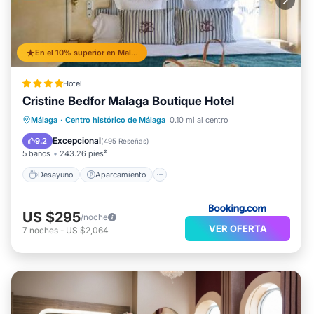
En el 10% superior en Malaga Historic Centre
Hotel
Cristine Bedfor Malaga Boutique Hotel
Desayuno
Aparcamiento
Málaga
·
Centro histórico de Málaga
0.10 mi al centro
Balcón/Terraza
Vistas
Excepcional
9.2
(
495 Reseñas
)
5 baños
243.26 pies²
Desayuno
Aparcamiento
US $295
/noche
VER OFERTA
7
noches
-
US $2,064