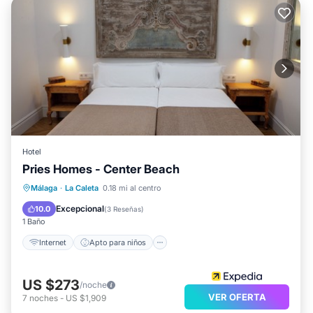
Hotel
Pries Homes - Center Beach
Internet
Apto para niños
Lavandería
Málaga
·
La Caleta
0.18 mi al centro
TV
Excepcional
10.0
(
3 Reseñas
)
1 Baño
Internet
Apto para niños
US $273
/noche
VER OFERTA
7
noches
-
US $1,909