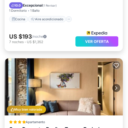
Apto para niños
Excepcional
10.0
(
1 Revisar
)
1 Dormitorio
1 Baño
Cocina
Aire acondicionado
US $193
/noche
VER OFERTA
7
noches
-
US $1,352
Muy bien valorado
Apartamento