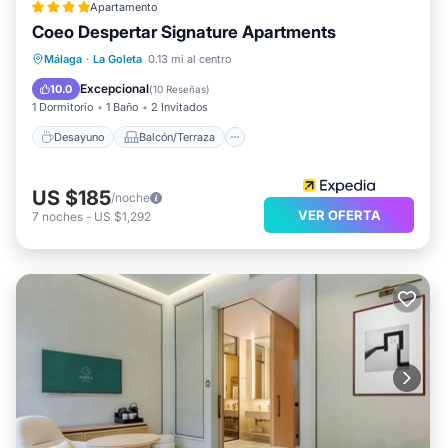
Apartamento
que describe esto Hotel, por favor déjanos saber.
Coeo Despertar Signature Apartments
Desayuno
Balcón/Terraza
Cocina
Málaga
·
La Goleta
0.13 mi al centro
Número de licencia : H/MA/02393
Aire acondicionado
Excepcional
10.0
(
10 Reseñas
)
1 Dormitorio
1 Baño
2 Invitados
Desayuno
Balcón/Terraza
US $185
/noche
VER OFERTA
7
noches
-
US $1,292