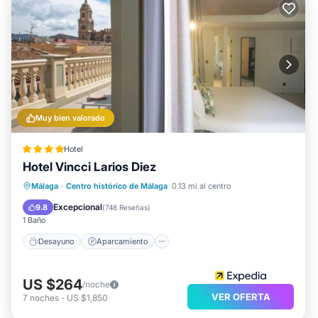
Muy bien valorado
Hotel
Hotel Vincci Larios Diez
Desayuno
Aparcamiento
Málaga
·
Centro histórico de Málaga
0.13 mi al centro
Aire acondicionado
Internet
Excepcional
9.8
(
748 Reseñas
)
1 Baño
Desayuno
Aparcamiento
US $264
/noche
VER OFERTA
7
noches
-
US $1,850