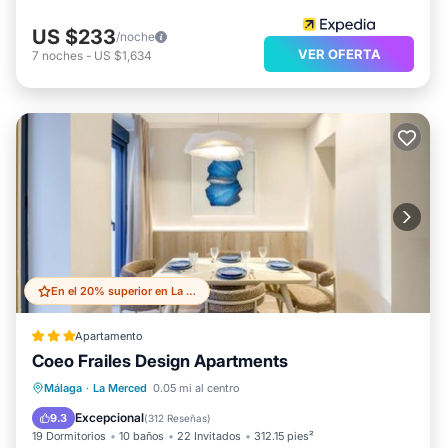
US $233
/noche
VER OFERTA
7
noches
-
US $1,634
En el 20% superior en La Merced
Apartamento
Coeo Frailes Design Apartments
Desayuno
Aire acondicionado
Málaga
·
La Merced
0.05 mi al centro
Internet
Apto para niños
Excepcional
9.3
(
312 Reseñas
)
19 Dormitorios
10 baños
22 Invitados
312.15 pies²