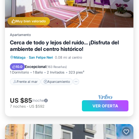
Muy bien valorado
Apartamento
Cerca de todo y lejos del ruido... ¡Disfruta del
ambiente del centro histórico!
Frente al mar
Aparcamiento
Málaga
·
San Felipe Neri
0.08 mi al centro
Vista al mar
Balcón/Terraza
Excepcional
10.0
(
163 Reseñas
)
1 Dormitorio
1 Baño
2 Invitados
323 pies²
Frente al mar
Aparcamiento
US $85
/noche
VER OFERTA
7
noches
-
US $592