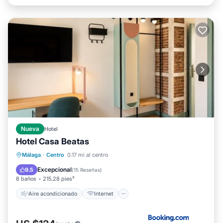
Nueva
Hotel
Hotel Casa Beatas
Aire acondicionado
Internet
Málaga
·
Centro
0.17 mi al centro
Se admiten mascotas
Apto para niños
Excepcional
9.5
(
15 Reseñas
)
8 baños
215.28 pies²
Aire acondicionado
Internet