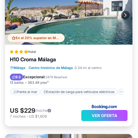
En el 20% superior en Malaga Historic Centre
Hotel
H10 Croma Málaga
Frente al mar
Estación de carga para vehículos eléctricos
Málaga
·
Centro histórico de Málaga
0.34 mi al centro
Aparcamiento
Piscina
Excepcional
9.3
(
3479 Reseñas
)
13 baños
363.49 pies²
Frente al mar
Estación de carga para vehículos eléctricos
US $229
/noche
VER OFERTA
7
noches
-
US $1,606