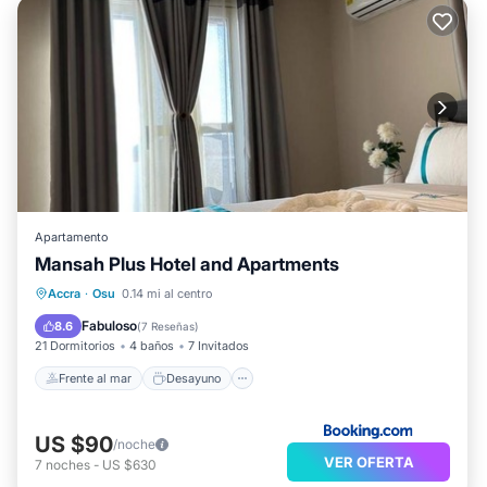
Apartamento
Mansah Plus Hotel and Apartments
Frente al mar
Desayuno
Accra
·
Osu
0.14 mi al centro
Aparcamiento
Piscina
Fabuloso
8.6
(
7 Reseñas
)
21 Dormitorios
4 baños
7 Invitados
Frente al mar
Desayuno
US $90
/noche
VER OFERTA
7
noches
-
US $630