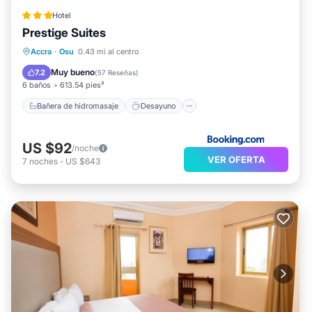
Hotel
Prestige Suites
Bañera de hidromasaje
Desayuno
Accra
·
Osu
0.43 mi al centro
Aparcamiento
Balcón/Terraza
Muy bueno
7.2
(
57 Reseñas
)
6 baños
613.54 pies²
Bañera de hidromasaje
Desayuno
US $92
/noche
VER OFERTA
7
noches
-
US $643