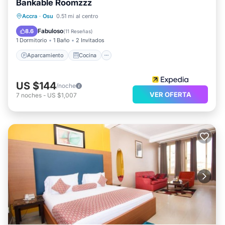
Bankable Roomzzz
Aparcamiento
Cocina
Accra
·
Osu
0.51 mi al centro
Aire acondicionado
Internet
Fabuloso
8.6
(
11 Reseñas
)
1 Dormitorio
1 Baño
2 Invitados
Aparcamiento
Cocina
US $144
/noche
VER OFERTA
7
noches
-
US $1,007