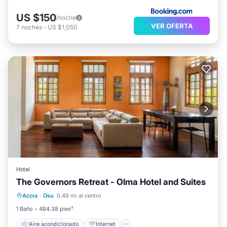
US $150
/noche
VER OFERTA
7
noches
-
US $1,050
Hotel
The Governors Retreat - Olma Hotel and Suites
Aire acondicionado
Internet
Accra
·
Osu
0.49 mi al centro
Se admiten mascotas
Apto para niños
1 Baño
484.38 pies²
Aire acondicionado
Internet