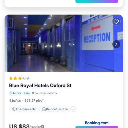
Hotel
Blue Royal Hotels Oxford St
Aparcamiento
Balcón/Terraza
Accra
·
Osu
0.52 mi al centro
Aire acondicionado
Apto para niños
4 baños
398.27 pies²
Aparcamiento
Balcón/Terraza
US $83
/noche