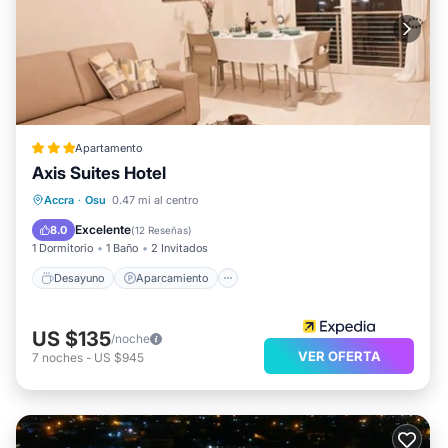
Apartamento
Axis Suites Hotel
Desayuno
Aparcamiento
Spa
Accra
·
Osu
0.47 mi al centro
Balcón/Terraza
Excelente
8.0
(
12 Reseñas
)
1 Dormitorio
1 Baño
2 Invitados
Desayuno
Aparcamiento
US $135
/noche
VER OFERTA
7
noches
-
US $945