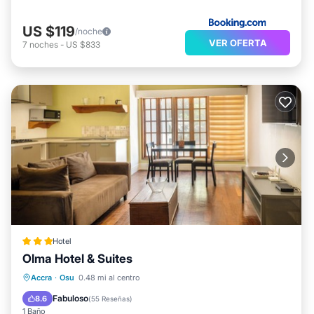
US $119
/noche
VER OFERTA
7
noches
-
US $833
Hotel
Olma Hotel & Suites
Desayuno
Aparcamiento
Piscina
Accra
·
Osu
0.48 mi al centro
Spa
Fabuloso
8.6
(
55 Reseñas
)
1 Baño