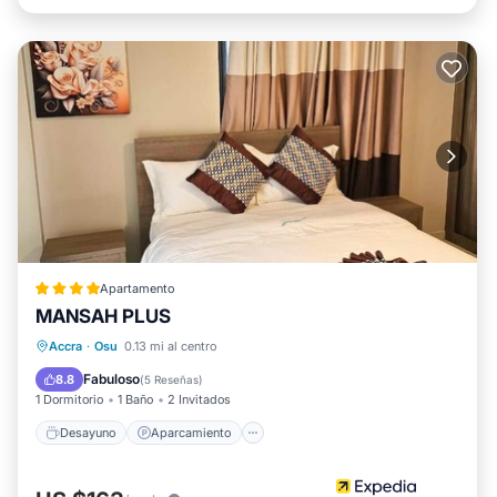
Apartamento
MANSAH PLUS
Desayuno
Aparcamiento
Piscina
Accra
·
Osu
0.13 mi al centro
Cocina
Fabuloso
8.8
(
5 Reseñas
)
1 Dormitorio
1 Baño
2 Invitados
Desayuno
Aparcamiento