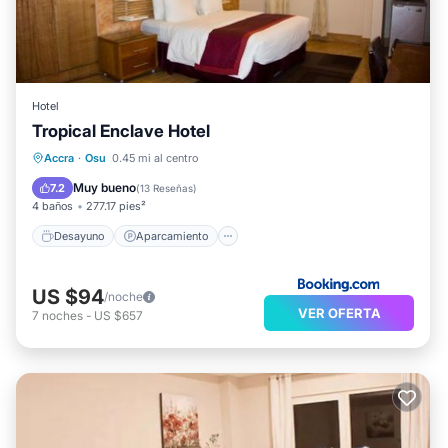
Hotel
Tropical Enclave Hotel
Desayuno
Aparcamiento
Accra
·
Osu
0.45 mi al centro
Balcón/Terraza
Aire acondicionado
Muy bueno
7.2
(
13 Reseñas
)
4 baños
277.17 pies²
Desayuno
Aparcamiento
US $94
/noche
VER OFERTA
7
noches
-
US $657