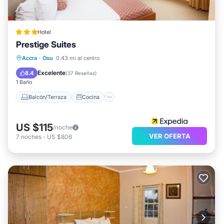
Hotel
Prestige Suites
Balcón/Terraza
Cocina
Accra
·
Osu
0.43 mi al centro
Aire acondicionado
Internet
Excelente
8.4
(
37 Reseñas
)
1 Baño
Balcón/Terraza
Cocina
US $115
/noche
VER OFERTA
7
noches
-
US $806