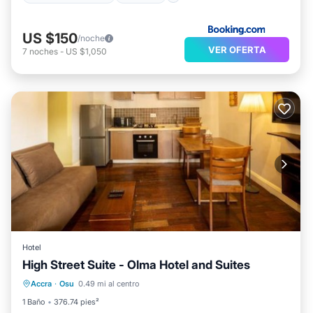
US $150
/noche
VER OFERTA
7
noches
-
US $1,050
Hotel
Aire acondicionado
High Street Suite - Olma Hotel and Suites
Se admiten mascotas
Apto para niños
Accra
·
Osu
0.49 mi al centro
Lavandería
1 Baño
376.74 pies²