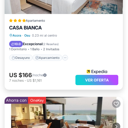
que describe esto Apartamento, por favor déjanos
saber.
Apartamento
CASA BIANCA
Desayuno
Aparcamiento
Piscina
Accra
·
Osu
0.23 mi al centro
Cocina
Excepcional
10.0
(
2 Reseñas
)
1 Dormitorio
1 Baño
2 Invitados
Desayuno
Aparcamiento
US $166
/noche
VER OFERTA
7
noches
-
US $1,161
Ahorra con
OneKey