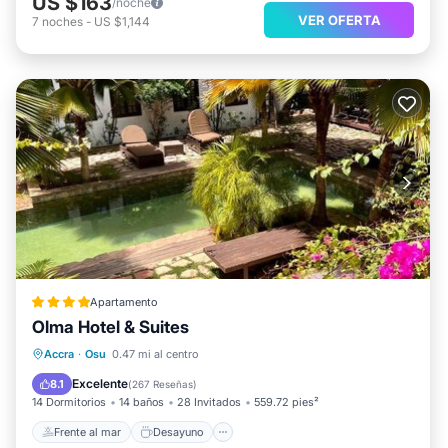
US $163
/noche
VER OFERTA
7
noches
-
US $1,144
Apartamento
Olma Hotel & Suites
Frente al mar
Desayuno
Accra
·
Osu
0.47 mi al centro
Aparcamiento
Piscina
Excelente
8.1
(
267 Reseñas
)
14 Dormitorios
14 baños
28 Invitados
559.72 pies²
Frente al mar
Desayuno