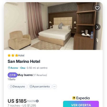
Hotel
San Marino Hotel
Desayuno
Aparcamiento
Piscina
Accra
·
Osu
0.50 mi al centro
Cocina
Muy bueno
7.8
(
17 Reseñas
)
1 Baño
Desayuno
Aparcamiento
US $185
/noche
VER OFERTA
7
noches
-
US $1,295