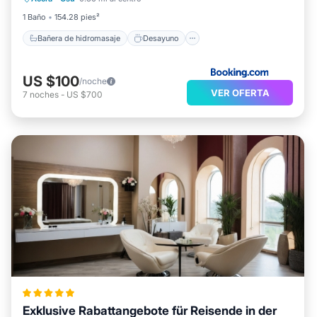
Aparcamiento
Piscina
1 Baño
154.28 pies²
Bañera de hidromasaje
Desayuno
US $100
/noche
VER OFERTA
7
noches
-
US $700
Exklusive Rabattangebote für Reisende in der