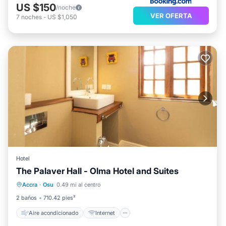
US $150
/noche
VER OFERTA
7
noches
-
US $1,050
Hotel
The Palaver Hall - Olma Hotel and Suites
Aire acondicionado
Internet
Accra
·
Osu
0.49 mi al centro
Se admiten mascotas
Apto para niños
2 baños
710.42 pies²
Aire acondicionado
Internet