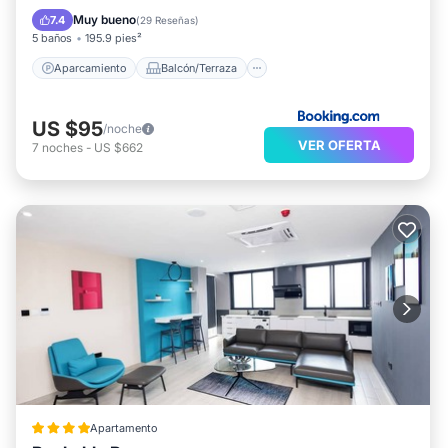
Aire acondicionado
Apto para niños
Muy bueno
7.4
(
29 Reseñas
)
5 baños
195.9 pies²
Aparcamiento
Balcón/Terraza
US $95
/noche
VER OFERTA
7
noches
-
US $662
Apartamento