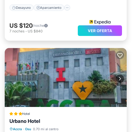
Desayuno
Aparcamiento
US $120
/noche
VER OFERTA
7
noches
-
US $840
Hotel
Urbano Hotel
Aparcamiento
Balcón/Terraza
Accra
·
Osu
0.70 mi al centro