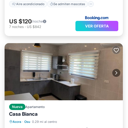
Aire acondicionado
Se admiten mascotas
US $120
/noche
VER OFERTA
7
noches
-
US $842
Nueva
Apartamento
Casa Bianca
Piscina privada
Frente al mar
Accra
·
Osu
0.29 mi al centro
Aparcamiento
Piscina