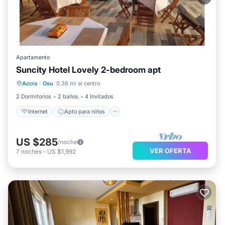
Apartamento
Suncity Hotel Lovely 2-bedroom apt
Internet
Apto para niños
Accra
·
Osu
0.36 mi al centro
Seguridad/Protección
2 Dormitorios
2 baños
4 Invitados
Internet
Apto para niños
US $285
/noche
VER OFERTA
7
noches
-
US $1,992