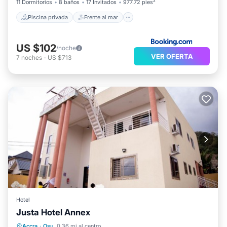
11 Dormitorios
8 baños
17 Invitados
977.72 pies²
Piscina privada
Frente al mar
US $102
/noche
VER OFERTA
7
noches
-
US $713
Hotel
Justa Hotel Annex
Bañera de hidromasaje
Desayuno
Accra
·
Osu
0.36 mi al centro