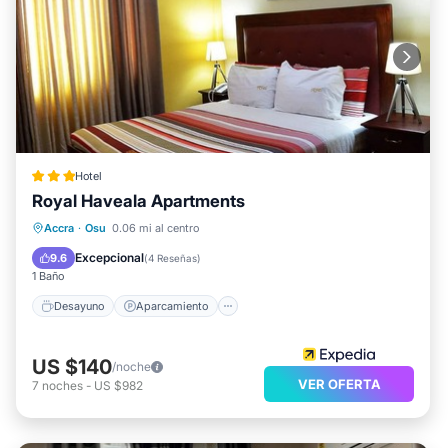
Hotel
Royal Haveala Apartments
Desayuno
Aparcamiento
Cocina
Accra
·
Osu
0.06 mi al centro
Aire acondicionado
Excepcional
9.6
(
4 Reseñas
)
1 Baño
Desayuno
Aparcamiento
US $140
/noche
VER OFERTA
7
noches
-
US $982