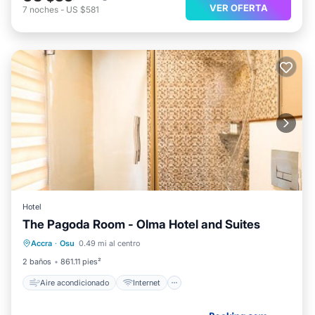
VER OFERTA
7
noches
-
US $581
Hotel
The Pagoda Room - Olma Hotel and Suites
Aire acondicionado
Internet
Accra
·
Osu
0.49 mi al centro
Se admiten mascotas
Apto para niños
2 baños
861.11 pies²
Aire acondicionado
Internet