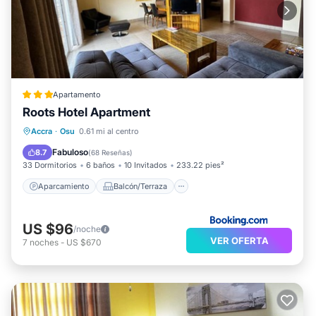
Apartamento
Roots Hotel Apartment
Aparcamiento
Balcón/Terraza
Accra
·
Osu
0.61 mi al centro
Aire acondicionado
Internet
Fabuloso
8.7
(
68 Reseñas
)
33 Dormitorios
6 baños
10 Invitados
233.22 pies²
Aparcamiento
Balcón/Terraza
US $96
/noche
VER OFERTA
7
noches
-
US $670