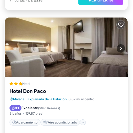
7
noches
-
US $836
Hotel
Hotel Don Paco
Aparcamiento
Aire acondicionado
Málaga
·
Explanada de la Estación
0.07 mi al centro
Internet
Apto para niños
Excelente
8.1
(
5040 Reseñas
)
3 baños
157.87 pies²
Aparcamiento
Aire acondicionado