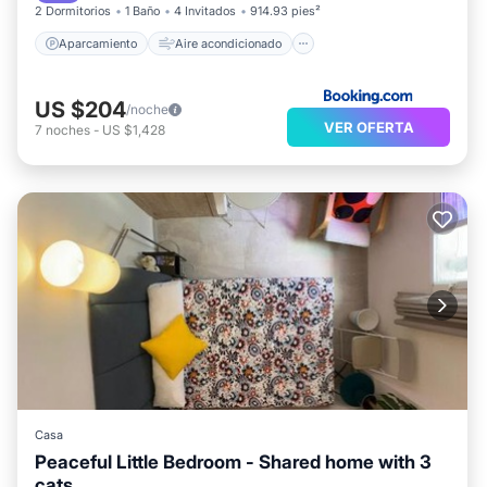
2 Dormitorios
1 Baño
4 Invitados
914.93 pies²
Aparcamiento
Aire acondicionado
US $204
/noche
VER OFERTA
7
noches
-
US $1,428
Casa
Peaceful Little Bedroom - Shared home with 3
cats