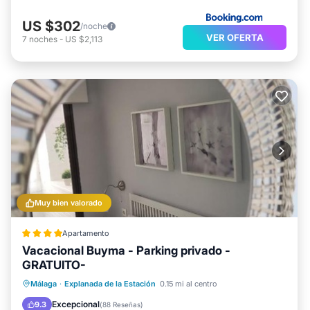
US $302
/noche
VER OFERTA
7
noches
-
US $2,113
Muy bien valorado
Apartamento
Vacacional Buyma - Parking privado -
GRATUITO-
Aparcamiento
Aire acondicionado
Málaga
·
Explanada de la Estación
0.15 mi al centro
Internet
Accesibilidad
Excepcional
9.3
(
88 Reseñas
)