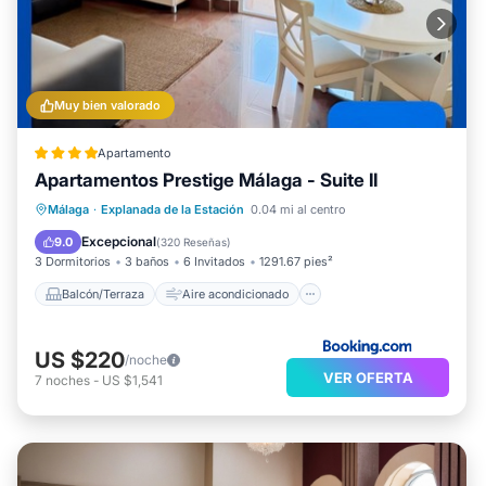
Muy bien valorado
Apartamento
Apartamentos Prestige Málaga - Suite II
Balcón/Terraza
Aire acondicionado
Málaga
·
Explanada de la Estación
0.04 mi al centro
Internet
Apto para niños
Excepcional
9.0
(
320 Reseñas
)
3 Dormitorios
3 baños
6 Invitados
1291.67 pies²
Balcón/Terraza
Aire acondicionado
US $220
/noche
VER OFERTA
7
noches
-
US $1,541