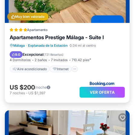
Muy bien valorado
Apartamento
Apartamentos Prestige Málaga - Suite I
Aire acondicionado
Internet
Málaga
·
Explanada de la Estación
0.04 mi al centro
Apto para niños
Accesibilidad
Excepcional
9.0
(
721 Reseñas
)
4 Dormitorios
2 baños
7 Invitados
710.42 pies²
Aire acondicionado
Internet
US $200
/noche
VER OFERTA
7
noches
-
US $1,397