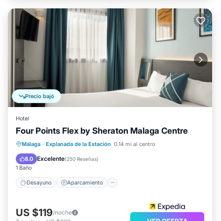
Precio bajó
Hotel
Four Points Flex by Sheraton Malaga Centre
Desayuno
Aparcamiento
Málaga
·
Explanada de la Estación
0.14 mi al centro
Vista al mar
Vistas
Excelente
8.0
(
250 Reseñas
)
1 Baño
Desayuno
Aparcamiento
US $119
/noche
VER OFERTA