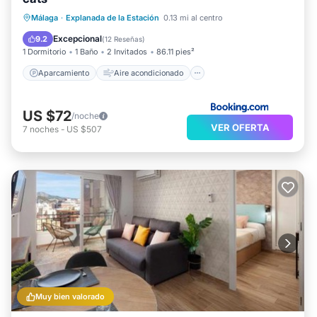
Aparcamiento
Aire acondicionado
Málaga
·
Explanada de la Estación
0.13 mi al centro
Internet
Se admiten mascotas
Excepcional
9.2
(
12 Reseñas
)
1 Dormitorio
1 Baño
2 Invitados
86.11 pies²
Aparcamiento
Aire acondicionado
US $72
/noche
VER OFERTA
7
noches
-
US $507
Muy bien valorado