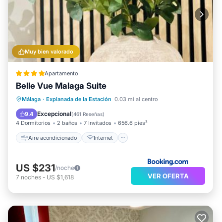
Muy bien valorado
Apartamento
Belle Vue Malaga Suite
Aire acondicionado
Internet
Málaga
·
Explanada de la Estación
0.03 mi al centro
Apto para niños
Accesibilidad
Excepcional
9.4
(
461 Reseñas
)
4 Dormitorios
2 baños
7 Invitados
656.6 pies²
Aire acondicionado
Internet
US $231
/noche
VER OFERTA
7
noches
-
US $1,618