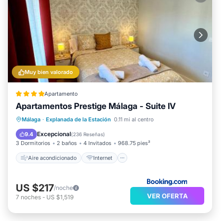
Muy bien valorado
Apartamento
Apartamentos Prestige Málaga - Suite IV
Aire acondicionado
Internet
Málaga
·
Explanada de la Estación
0.11 mi al centro
Apto para niños
Accesibilidad
Excepcional
9.4
(
236 Reseñas
)
3 Dormitorios
2 baños
4 Invitados
968.75 pies²
Aire acondicionado
Internet
US $217
/noche
VER OFERTA
7
noches
-
US $1,519