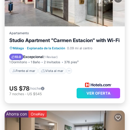
Apartamento
Studio Apartment "Carmen Estacion" with Wi-Fi
Frente al mar
Vista al mar
Vistas
Málaga
·
Explanada de la Estación
0.09 mi al centro
Cocina
Excepcional
10.0
(
1 Revisar
)
1 Dormitorio
1 Baño
2 Invitados
376 pies²
Frente al mar
Vista al mar
US $78
/noche
VER OFERTA
7
noches
-
US $545
Ahorra con
OneKey