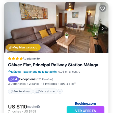
Muy bien valorado
Apartamento
Gálvez Flat, Principal Railway Station Málaga
Frente al mar
Vista al mar
Málaga
·
Explanada de la Estación
0.08 mi al centro
Balcón/Terraza
Vistas
Excepcional
9.4
(
120 Reseñas
)
3 Dormitorios
2 baños
6 Invitados
893.4 pies²
Frente al mar
Vista al mar
US $110
/noche
VER OFERTA
7
noches
-
US $769