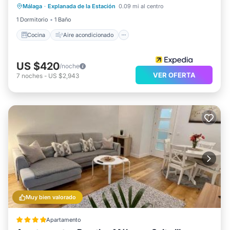
Málaga
·
Explanada de la Estación
0.09 mi al centro
Apto para niños
1 Dormitorio
1 Baño
Cocina
Aire acondicionado
US $420
/noche
VER OFERTA
7
noches
-
US $2,943
Muy bien valorado
Apartamento