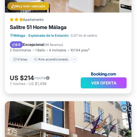
Muy bien valorado
Apartamento
Salitre 51 Home Málaga
Vistas
Aire acondicionado
Internet
Málaga
·
Explanada de la Estación
0.07 mi al centro
Apto para niños
Excepcional
9.5
(
98 Reseñas
)
2 Dormitorios
1 Baño
4 Invitados
107.64 pies²
Vistas
Aire acondicionado
US $214
/noche
VER OFERTA
7
noches
-
US $1,498