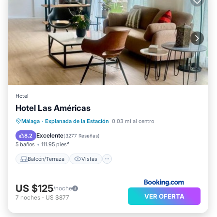
Hotel
Hotel Las Américas
Balcón/Terraza
Vistas
Málaga
·
Explanada de la Estación
0.03 mi al centro
Aire acondicionado
Internet
Excelente
8.2
(
3277 Reseñas
)
5 baños
111.95 pies²
Balcón/Terraza
Vistas
US $125
/noche
VER OFERTA
7
noches
-
US $877