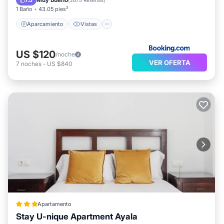
7.5
(
2675 Reseñas
)
1 Baño
43.05 pies²
Aparcamiento
Vistas
US $120
/noche
VER OFERTA
7
noches
-
US $840
Apartamento
Stay U-nique Apartment Ayala
Cocina
Aire acondicionado
Internet