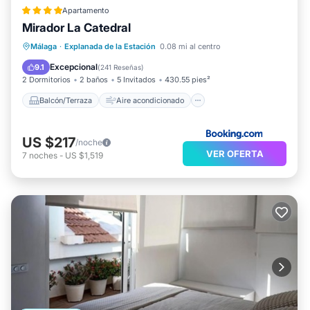
Apartamento
Mirador La Catedral
Balcón/Terraza
Aire acondicionado
Málaga
·
Explanada de la Estación
0.08 mi al centro
Internet
Apto para niños
Excepcional
9.1
(
241 Reseñas
)
2 Dormitorios
2 baños
5 Invitados
430.55 pies²
Balcón/Terraza
Aire acondicionado
US $217
/noche
VER OFERTA
7
noches
-
US $1,519