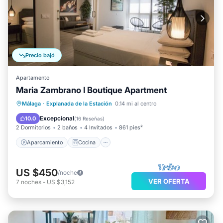
Precio bajó
Apartamento
Maria Zambrano I Boutique Apartment
Aparcamiento
Cocina
Málaga
·
Explanada de la Estación
0.14 mi al centro
Aire acondicionado
Internet
Excepcional
10.0
(
16 Reseñas
)
2 Dormitorios
2 baños
4 Invitados
861 pies²
Aparcamiento
Cocina
US $450
/noche
VER OFERTA
7
noches
-
US $3,152