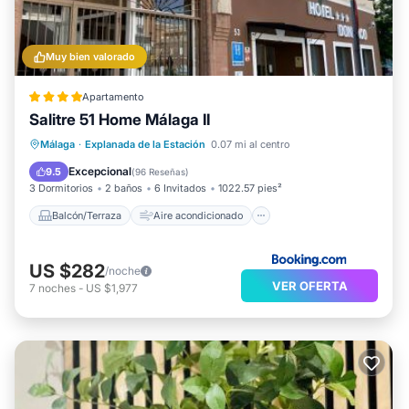
Muy bien valorado
Apartamento
Salitre 51 Home Málaga II
Balcón/Terraza
Aire acondicionado
Málaga
·
Explanada de la Estación
0.07 mi al centro
Internet
Apto para niños
Excepcional
9.5
(
96 Reseñas
)
3 Dormitorios
2 baños
6 Invitados
1022.57 pies²
Balcón/Terraza
Aire acondicionado
US $282
/noche
VER OFERTA
7
noches
-
US $1,977