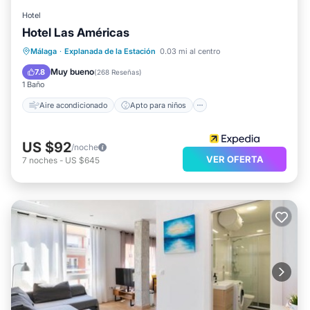
Hotel
Hotel Las Américas
Aire acondicionado
Apto para niños
Málaga
·
Explanada de la Estación
0.03 mi al centro
Accesible en silla de ruedas
Lavandería
Muy bueno
7.8
(
268 Reseñas
)
1 Baño
Aire acondicionado
Apto para niños
US $92
/noche
VER OFERTA
7
noches
-
US $645