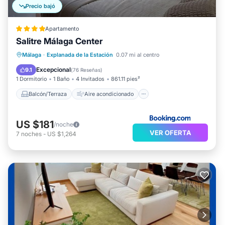
Precio bajó
Apartamento
Salitre Málaga Center
Balcón/Terraza
Aire acondicionado
Málaga
·
Explanada de la Estación
0.07 mi al centro
Internet
Accesibilidad
Excepcional
9.1
(
76 Reseñas
)
1 Dormitorio
1 Baño
4 Invitados
861.11 pies²
Balcón/Terraza
Aire acondicionado
US $181
/noche
VER OFERTA
7
noches
-
US $1,264