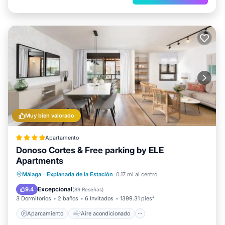
Muy bien valorado
Apartamento
Donoso Cortes & Free parking by ELE
Apartments
Aparcamiento
Aire acondicionado
Málaga
·
Explanada de la Estación
0.17 mi al centro
Internet
Apto para niños
Excepcional
9.4
(
89 Reseñas
)
3 Dormitorios
2 baños
6 Invitados
1399.31 pies²
Aparcamiento
Aire acondicionado