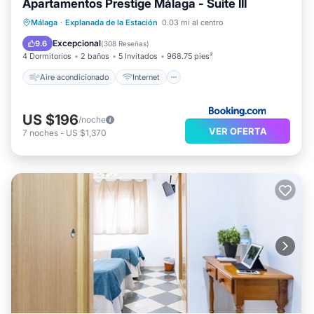
Apartamentos Prestige Málaga - Suite III
Aire acondicionado
Internet
Málaga
·
Explanada de la Estación
0.03 mi al centro
Apto para niños
Accesibilidad
Excepcional
9.6
(
308 Reseñas
)
4 Dormitorios
2 baños
5 Invitados
968.75 pies²
Aire acondicionado
Internet
US $196
/noche
VER OFERTA
7
noches
-
US $1,370