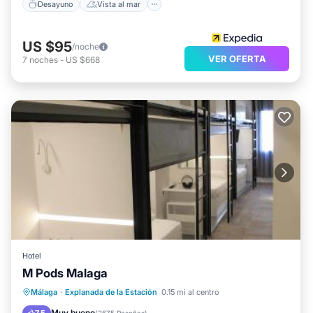
Desayuno
Vista al mar
US $95
/noche
VER OFERTA
7
noches
-
US $668
Hotel
M Pods Malaga
Aparcamiento
Vistas
Cocina
Málaga
·
Explanada de la Estación
0.15 mi al centro
Aire acondicionado
Muy bueno