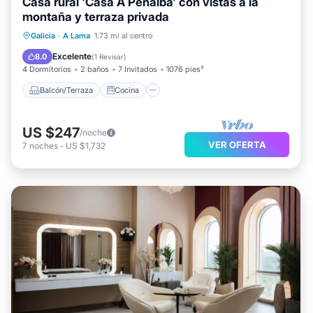
Casa rural 'Casa A Penalba' con vistas a la
montaña y terraza privada
Balcón/Terraza
Cocina
Galicia
·
A Lama
1.73 mi al centro
Se admiten mascotas
Apto para niños
Excelente
8.0
(
1 Revisar
)
4 Dormitorios
2 baños
7 Invitados
1076 pies²
Balcón/Terraza
Cocina
US $247
/noche
VER OFERTA
7
noches
-
US $1,732