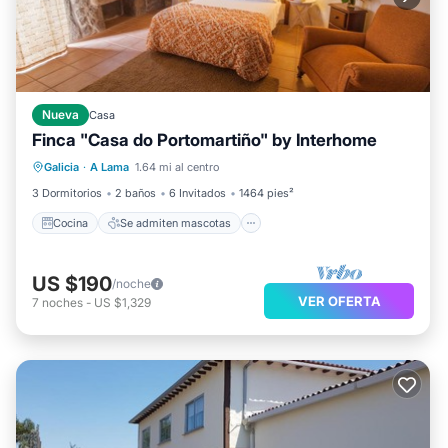
Nueva
Casa
Finca "Casa do Portomartiño" by Interhome
Cocina
Se admiten mascotas
Galicia
·
A Lama
1.64 mi al centro
Apto para niños
TV
3 Dormitorios
2 baños
6 Invitados
1464 pies²
Cocina
Se admiten mascotas
US $190
/noche
VER OFERTA
7
noches
-
US $1,329