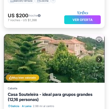
Balcón/Terraza
Cocina
US $200
/noche
VER OFERTA
7
noches
-
US $1,398
Muy bien valorado
Cabaña
Casa Souteleira - ideal para grupos grandes
(12,16 personas)
Frente al mar
Bañera de hidromasaje
Galicia
·
A Lama
2.98 mi al centro