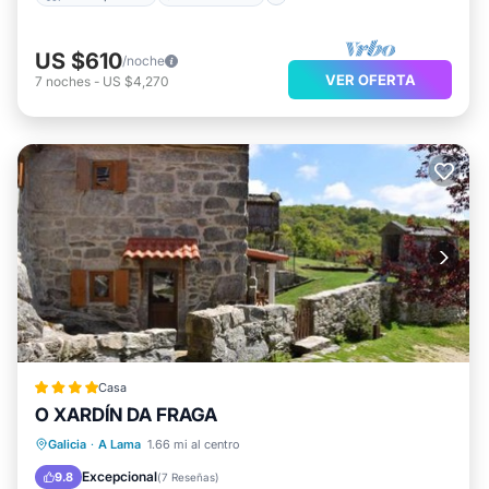
US $610
/noche
VER OFERTA
7
noches
-
US $4,270
Casa
O XARDÍN DA FRAGA
Frente al mar
Vista al mar
Galicia
·
A Lama
1.66 mi al centro
Balcón/Terraza
Vistas
Excepcional
9.8
(
7 Reseñas
)