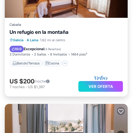
Cabaña
Un refugio en la montaña
Balcón/Terraza
Cocina
Galicia
·
A Lama
1.62 mi al centro
Se admiten mascotas
Apto para niños
Excepcional
10.0
(
4 Reseñas
)
3 Dormitorios
2 baños
6 Invitados
1464 pies²
Balcón/Terraza
Cocina
US $200
/noche
VER OFERTA
7
noches
-
US $1,397