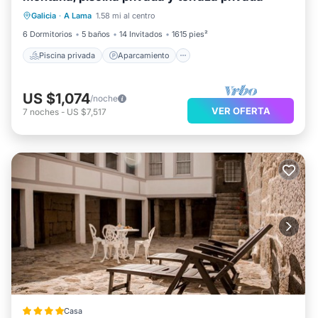
Galicia
·
A Lama
1.58 mi al centro
Piscina
Balcón/Terraza
6 Dormitorios
5 baños
14 Invitados
1615 pies²
Piscina privada
Aparcamiento
US $1,074
/noche
VER OFERTA
7
noches
-
US $7,517
Casa