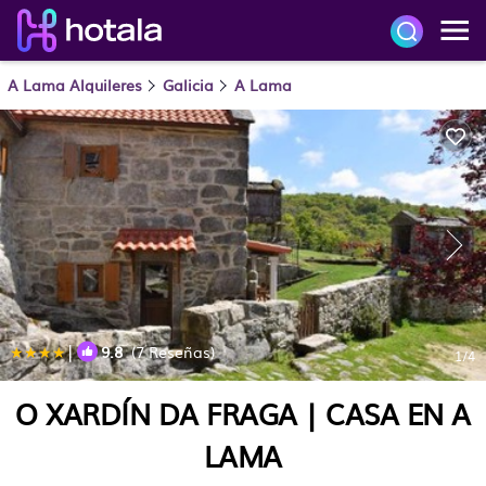
A Lama Alquileres
Galicia
A Lama
|
9.8
(7 Reseñas)
1
/4
O XARDÍN DA FRAGA | CASA EN A
LAMA