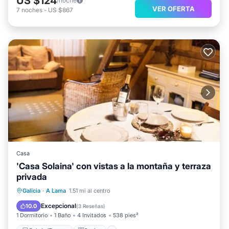
US $124
/noche
VER OFERTA
7
noches
-
US $867
Casa
'Casa Solaina' con vistas a la montaña y terraza
privada
Balcón/Terraza
Cocina
Galicia
·
A Lama
1.51 mi al centro
Se admiten mascotas
Apto para niños
Excepcional
10.0
(
3 Reseñas
)
1 Dormitorio
1 Baño
4 Invitados
538 pies²