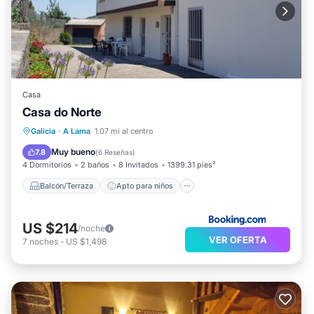
Casa
Casa do Norte
Balcón/Terraza
Apto para niños
Galicia
·
A Lama
1.07 mi al centro
Seguridad/Protección
Muy bueno
7.8
(
6 Reseñas
)
4 Dormitorios
2 baños
8 Invitados
1399.31 pies²
Balcón/Terraza
Apto para niños
US $214
/noche
VER OFERTA
7
noches
-
US $1,498