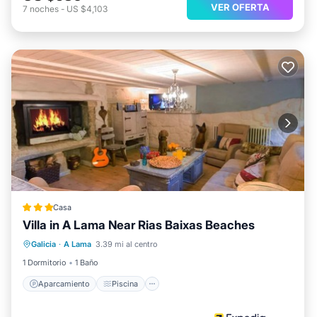
VER OFERTA
7
noches
-
US $4,103
Casa
Villa in A Lama Near Rias Baixas Beaches
Aparcamiento
Piscina
Galicia
·
A Lama
3.39 mi al centro
Balcón/Terraza
Cocina
1 Dormitorio
1 Baño
Aparcamiento
Piscina