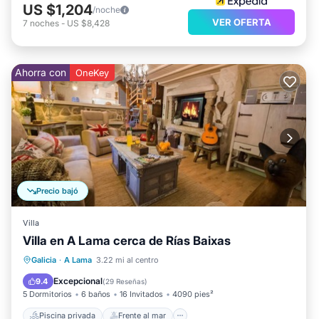
US $1,204
/noche
VER OFERTA
7
noches
-
US $8,428
Ahorra con
OneKey
Precio bajó
Villa
Villa en A Lama cerca de Rías Baixas
Piscina privada
Frente al mar
Galicia
·
A Lama
3.22 mi al centro
Aparcamiento
Piscina
Excepcional
9.4
(
29 Reseñas
)
5 Dormitorios
6 baños
16 Invitados
4090 pies²
Piscina privada
Frente al mar