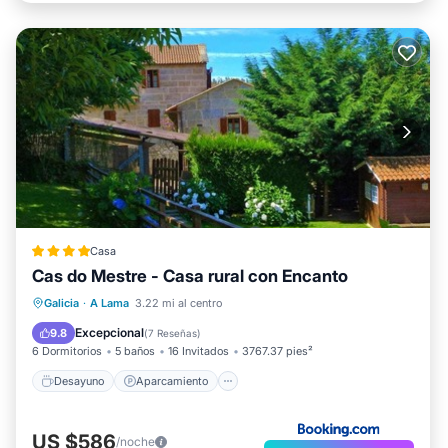
Casa
Cas do Mestre - Casa rural con Encanto
Desayuno
Aparcamiento
Piscina
Galicia
·
A Lama
3.22 mi al centro
Balcón/Terraza
Excepcional
9.8
(
7 Reseñas
)
6 Dormitorios
5 baños
16 Invitados
3767.37 pies²
Desayuno
Aparcamiento
US $586
/noche