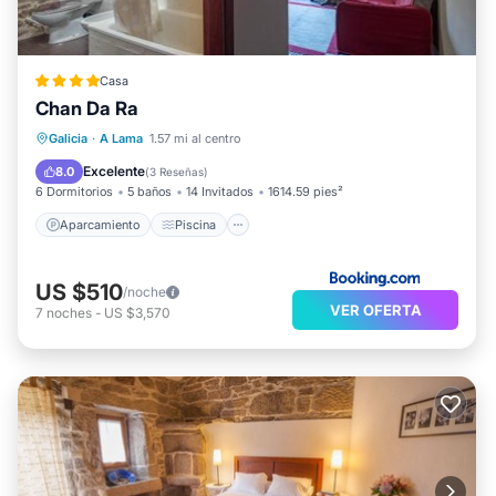
Casa
Chan Da Ra
Aparcamiento
Piscina
Galicia
·
A Lama
1.57 mi al centro
Balcón/Terraza
Vistas
Excelente
8.0
(
3 Reseñas
)
6 Dormitorios
5 baños
14 Invitados
1614.59 pies²
Aparcamiento
Piscina
US $510
/noche
VER OFERTA
7
noches
-
US $3,570