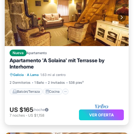
Nueva
Apartamento
Apartamento 'A Solaina' mit Terrasse by
Interhome
Balcón/Terraza
Cocina
Galicia
·
A Lama
1.63 mi al centro
Se admiten mascotas
Apto para niños
2 Dormitorios
1 Baño
2 Invitados
538 pies²
Balcón/Terraza
Cocina
US $165
/noche
VER OFERTA
7
noches
-
US $1,158