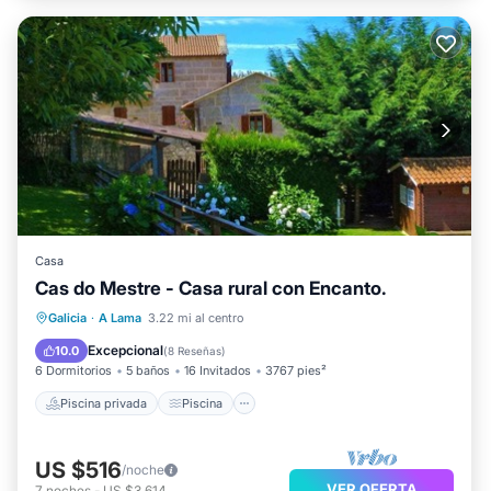
Casa
Cas do Mestre - Casa rural con Encanto.
Piscina privada
Piscina
Galicia
·
A Lama
3.22 mi al centro
Balcón/Terraza
Cocina
Excepcional
10.0
(
8 Reseñas
)
6 Dormitorios
5 baños
16 Invitados
3767 pies²
Piscina privada
Piscina
US $516
/noche
VER OFERTA
7
noches
-
US $3,614