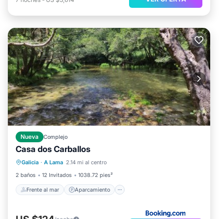
Nueva
Complejo
Casa dos Carballos
Frente al mar
Aparcamiento
Piscina
Galicia
·
A Lama
2.14 mi al centro
Vista al mar
2 baños
12 Invitados
1038.72 pies²
Frente al mar
Aparcamiento