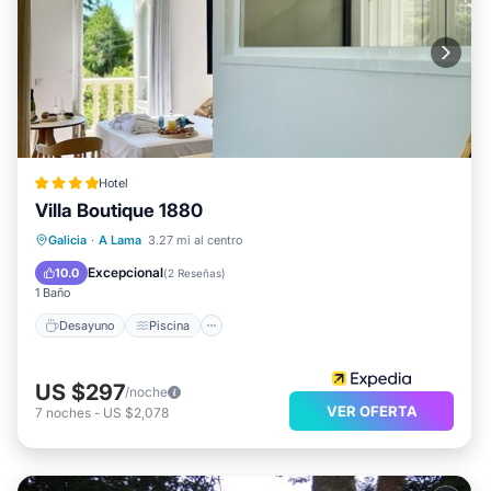
Hotel
Villa Boutique 1880
Desayuno
Piscina
Spa
Galicia
·
A Lama
3.27 mi al centro
Balcón/Terraza
Excepcional
10.0
(
2 Reseñas
)
1 Baño
Desayuno
Piscina
US $297
/noche
VER OFERTA
7
noches
-
US $2,078