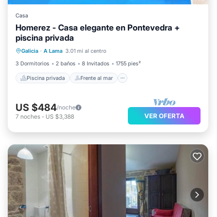
Casa
Homerez - Casa elegante en Pontevedra +
piscina privada
Piscina privada
Frente al mar
Galicia
·
A Lama
3.01 mi al centro
Bañera de hidromasaje
Aparcamiento
3 Dormitorios
2 baños
8 Invitados
1755 pies²
Piscina privada
Frente al mar
US $484
/noche
VER OFERTA
7
noches
-
US $3,388