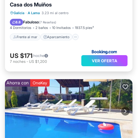
Casa dos Muiños
Frente al mar
Aparcamiento
Piscina
Galicia
·
A Lama
3.23 mi al centro
Vista al mar
Fabuloso
8.8
(
7 Reseñas
)
4 Dormitorios
2 baños
10 Invitados
1937.5 pies²
Frente al mar
Aparcamiento
US $171
/noche
VER OFERTA
7
noches
-
US $1,200
Ahorra con
OneKey