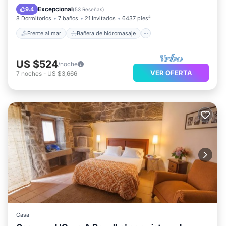
Aparcamiento
Vista al mar
Excepcional
9.4
(
53 Reseñas
)
8 Dormitorios
7 baños
21 Invitados
6437 pies²
Frente al mar
Bañera de hidromasaje
US $524
/noche
VER OFERTA
7
noches
-
US $3,666
Casa