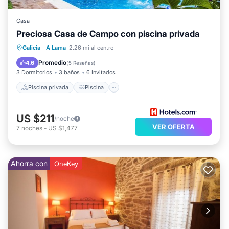
Casa
Preciosa Casa de Campo con piscina privada
Piscina privada
Piscina
Galicia
·
A Lama
2.26 mi al centro
Balcón/Terraza
Cocina
Promedio
4.6
(
5 Reseñas
)
3 Dormitorios
3 baños
6 Invitados
Piscina privada
Piscina
US $211
/noche
VER OFERTA
7
noches
-
US $1,477
Ahorra con
OneKey