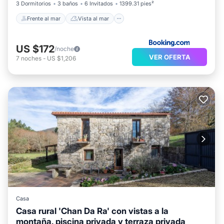
3 Dormitorios
3 baños
6 Invitados
1399.31 pies²
Frente al mar
Vista al mar
US $172
/noche
VER OFERTA
7
noches
-
US $1,206
Casa
Casa rural 'Chan Da Ra' con vistas a la
montaña, piscina privada y terraza privada
Piscina privada
Aparcamiento