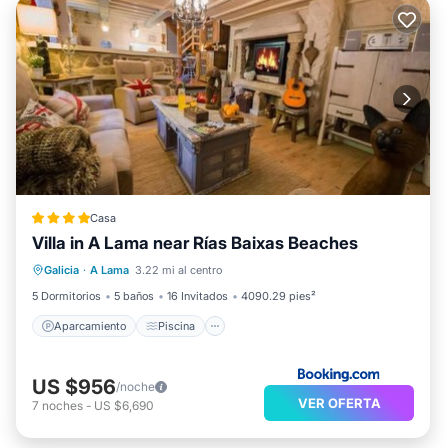
Casa
Villa in A Lama near Rías Baixas Beaches
Aparcamiento
Piscina
Galicia
·
A Lama
3.22 mi al centro
Balcón/Terraza
Vistas
5 Dormitorios
5 baños
16 Invitados
4090.29 pies²
Aparcamiento
Piscina
US $956
/noche
VER OFERTA
7
noches
-
US $6,690