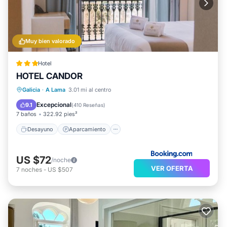
Muy bien valorado
Hotel
HOTEL CANDOR
Desayuno
Aparcamiento
Galicia
·
A Lama
3.01 mi al centro
Balcón/Terraza
Vistas
Excepcional
9.1
(
410 Reseñas
)
7 baños
322.92 pies²
Desayuno
Aparcamiento
US $72
/noche
VER OFERTA
7
noches
-
US $507