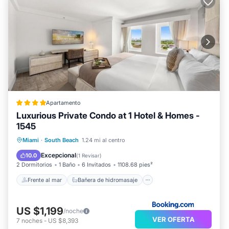
Apartamento
Luxurious Private Condo at 1 Hotel & Homes -
1545
Frente al mar
Bañera de hidromasaje
Miami
·
South Beach
1.24 mi al centro
Desayuno
Aparcamiento
Excepcional
10.0
(
1 Revisar
)
2 Dormitorios
1 Baño
6 Invitados
1108.68 pies²
Frente al mar
Bañera de hidromasaje
US $1,199
/noche
VER OFERTA
7
noches
-
US $8,393