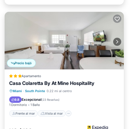
Precio bajó
Apartamento
Casa Colaretta By At Mine Hospitality
Frente al mar
Vista al mar
Vistas
Miami
·
South Pointe
0.22 mi al centro
Cocina
Excepcional
9.8
(
23 Reseñas
)
1 Dormitorio
1 Baño
Frente al mar
Vista al mar