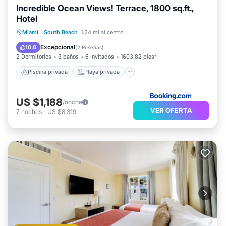
Incredible Ocean Views! Terrace, 1800 sq.ft.,
Hotel
Piscina privada
Playa privada
Miami
·
South Beach
1.24 mi al centro
Frente al mar
Bañera de hidromasaje
Excepcional
10.0
(
2 Reseñas
)
2 Dormitorios
3 baños
6 Invitados
1603.82 pies²
Piscina privada
Playa privada
US $1,188
/noche
VER OFERTA
7
noches
-
US $8,319