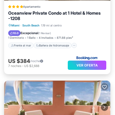
Apartamento
Oceanview Private Condo at 1 Hotel & Homes
-1208
Frente al mar
Bañera de hidromasaje
Miami
·
South Beach
1.19 mi al centro
Desayuno
Aparcamiento
Excepcional
10.0
(
1 Revisar
)
1 Dormitorio
1 Baño
4 Invitados
871.88 pies²
Frente al mar
Bañera de hidromasaje
US $384
/noche
VER OFERTA
7
noches
-
US $2,688