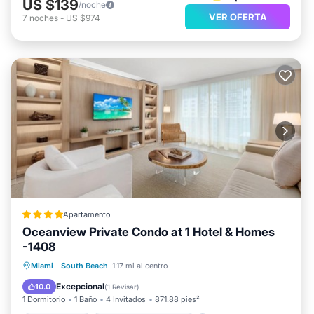
US $139
/noche
VER OFERTA
7
noches
-
US $974
Apartamento
Oceanview Private Condo at 1 Hotel & Homes
-1408
Frente al mar
Bañera de hidromasaje
Miami
·
South Beach
1.17 mi al centro
Desayuno
Aparcamiento
Excepcional
10.0
(
1 Revisar
)
1 Dormitorio
1 Baño
4 Invitados
871.88 pies²