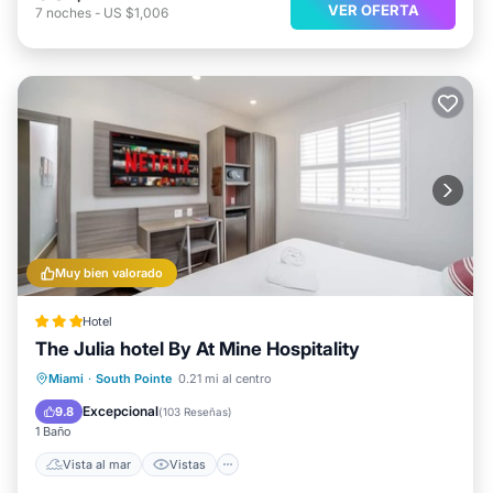
VER OFERTA
7
noches
-
US $1,006
Muy bien valorado
Hotel
The Julia hotel By At Mine Hospitality
Vista al mar
Vistas
Cocina
Miami
·
South Pointe
0.21 mi al centro
Aire acondicionado
Excepcional
9.8
(
103 Reseñas
)
1 Baño
Vista al mar
Vistas