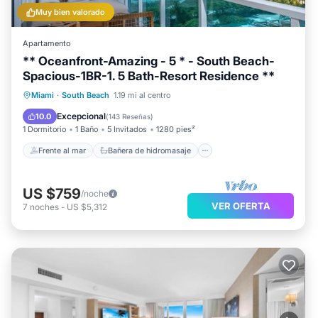
Muy bien valorado
Apartamento
** Oceanfront-Amazing - 5 * - South Beach-
Spacious-1BR-1. 5 Bath-Resort Residence **
Frente al mar
Bañera de hidromasaje
Miami
·
South Beach
1.19 mi al centro
Aparcamiento
Piscina
Excepcional
10.0
(
143 Reseñas
)
1 Dormitorio
1 Baño
5 Invitados
1280 pies²
Frente al mar
Bañera de hidromasaje
US $759
/noche
VER OFERTA
7
noches
-
US $5,312