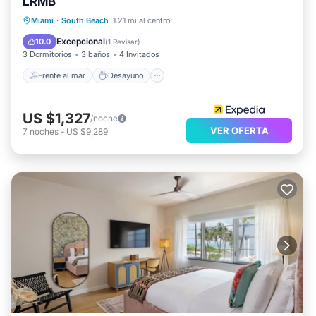
por favor déjanos saber.
LRMB
Frente al mar
Desayuno
Miami
·
South Beach
1.21 mi al centro
Número de licencia : 2362411, BTR010493-07-2021
Aparcamiento
Piscina
Excepcional
10.0
(
1 Revisar
)
3 Dormitorios
3 baños
4 Invitados
Frente al mar
Desayuno
US $1,327
/noche
VER OFERTA
7
noches
-
US $9,289