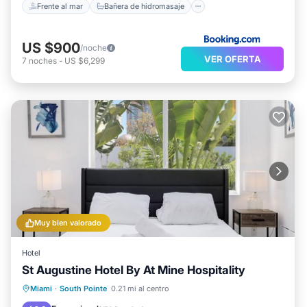
Frente al mar
Bañera de hidromasaje
US $900
/noche
VER OFERTA
7
noches
-
US $6,299
Muy bien valorado
Hotel
St Augustine Hotel By At Mine Hospitality
Vista al mar
Balcón/Terraza
Miami
·
South Pointe
0.21 mi al centro
Vistas
Cocina