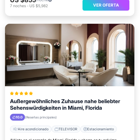
VER OFERTA
7
noches
-
US $5,982
Außergewöhnliches Zuhause nahe beliebter
Sehenswürdigkeiten in Miami, Florida
10.0
(Reseñas principales)
Aire acondicionado
TELEVISOR
Estacionamiento