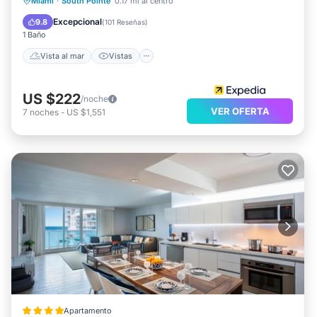
Vista al mar
Vistas
Miami
·
South Pointe
0.17 mi al centro
Aire acondicionado
Internet
Excepcional
9.8
(
101 Reseñas
)
1 Baño
Vista al mar
Vistas
US $222
/noche
VER OFERTA
7
noches
-
US $1,551
Apartamento