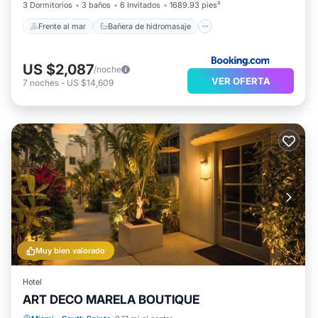
3 Dormitorios
3 baños
6 Invitados
1689.93 pies²
Frente al mar
Bañera de hidromasaje
US $2,087
/noche
VER OFERTA
7
noches
-
US $14,609
Muy bien valorado
Hotel
ART DECO MARELA BOUTIQUE