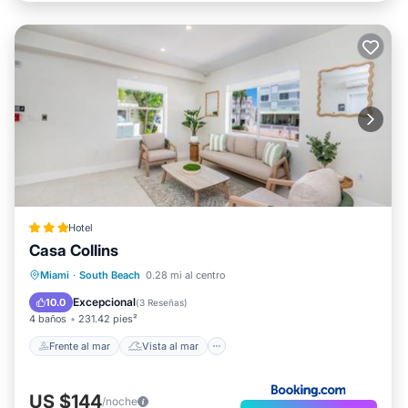
Hotel
Casa Collins
Frente al mar
Vista al mar
Vistas
Miami
·
South Beach
0.28 mi al centro
Cocina
Excepcional
10.0
(
3 Reseñas
)
4 baños
231.42 pies²
Frente al mar
Vista al mar
US $144
/noche