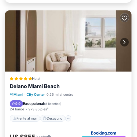
Hotel
Delano Miami Beach
Frente al mar
Desayuno
Miami
·
City Center
0.26 mi al centro
Aparcamiento
Piscina
Excepcional
9.9
(
8 Reseñas
)
24 baños
973.85 pies²
Frente al mar
Desayuno
US $855
/noche