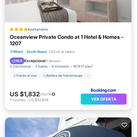
Apartamento
Oceanview Private Condo at 1 Hotel & Homes -
1207
Frente al mar
Bañera de hidromasaje
Miami
·
South Beach
1.20 mi al centro
Desayuno
Aparcamiento
Excepcional
10.0
(
1 Revisar
)
3 Dormitorios
3 baños
6 Invitados
1679.17 pies²
Frente al mar
Bañera de hidromasaje
US $1,832
/noche
VER OFERTA
7
noches
-
US $12,826