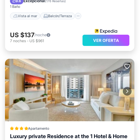
Excepcional
9.6
(
176 Reseñas
)
1 Baño
Vista al mar
Balcón/Terraza
US $137
/noche
VER OFERTA
7
noches
-
US $961
Apartamento
Luxury private Residence at the 1 Hotel & Home