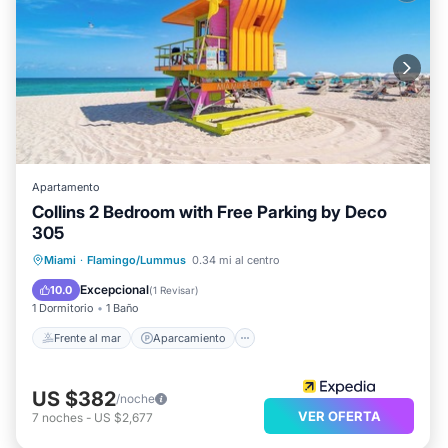
Apartamento
Collins 2 Bedroom with Free Parking by Deco
305
Frente al mar
Aparcamiento
Miami
·
Flamingo/Lummus
0.34 mi al centro
Vista al mar
Vistas
Excepcional
10.0
(
1 Revisar
)
1 Dormitorio
1 Baño
Frente al mar
Aparcamiento
US $382
/noche
VER OFERTA
7
noches
-
US $2,677