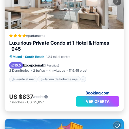
Apartamento
Luxurious Private Condo at 1 Hotel & Homes
-945
Frente al mar
Bañera de hidromasaje
Miami
·
South Beach
1.24 mi al centro
Desayuno
Aparcamiento
Excepcional
10.0
(
3 Reseñas
)
2 Dormitorios
2 baños
4 Invitados
1119.45 pies²
Frente al mar
Bañera de hidromasaje
US $837
/noche
VER OFERTA
7
noches
-
US $5,857