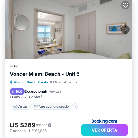
Hotel
Vonder Miami Beach - Unit 5
Vistas
Aire acondicionado
Internet
Miami
·
South Pointe
0.09 mi al centro
Apto para niños
Excepcional
10.0
(
1 Revisar
)
1 Baño
538.2 pies²
Vistas
Aire acondicionado
US $269
/noche
VER OFERTA
7
noches
-
US $1,885