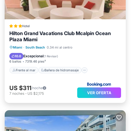
Hotel
Hilton Grand Vacations Club Mcalpin Ocean
Plaza Miami
Frente al mar
Bañera de hidromasaje
Miami
·
South Beach
0.34 mi al centro
Aparcamiento
Vista al mar
Excepcional
10.0
(
1 Revisar
)
6 baños
7319.46 pies²
Frente al mar
Bañera de hidromasaje
US $311
/noche
VER OFERTA
7
noches
-
US $2,175