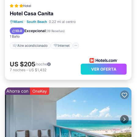
Hotel
Hotel Casa Canita
Aire acondicionado
Internet
Apto para niños
Miami
·
South Beach
0.22 mi al centro
Accesible en silla de ruedas
Excepcional
10.0
(
39 Reseñas
)
1 Baño
Aire acondicionado
Internet
US $205
/noche
VER OFERTA
7
noches
-
US $1,432
Ahorra con
OneKey