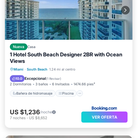
Nueva
Casa
1 Hotel South Beach Designer 2BR with Ocean
Views
Bañera de hidromasaje
Piscina
Miami
·
South Beach
1.24 mi al centro
Balcón/Terraza
Aire acondicionado
Excepcional
10.0
(
1 Revisar
)
2 Dormitorios
3 baños
6 Invitados
1474.66 pies²
Bañera de hidromasaje
Piscina
US $1,236
/noche
VER OFERTA
7
noches
-
US $8,652