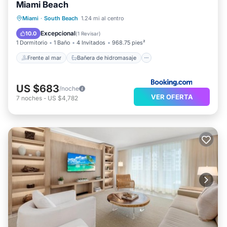
Miami Beach
Frente al mar
Bañera de hidromasaje
Miami
·
South Beach
1.24 mi al centro
Aparcamiento
Piscina
Excepcional
10.0
(
1 Revisar
)
1 Dormitorio
1 Baño
4 Invitados
968.75 pies²
Frente al mar
Bañera de hidromasaje
US $683
/noche
VER OFERTA
7
noches
-
US $4,782