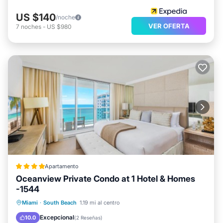
US $140
/noche
VER OFERTA
7
noches
-
US $980
Apartamento
Oceanview Private Condo at 1 Hotel & Homes
-1544
Frente al mar
Bañera de hidromasaje
Miami
·
South Beach
1.19 mi al centro
Desayuno
Aparcamiento
Excepcional
10.0
(
2 Reseñas
)