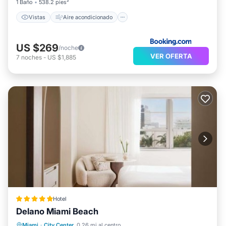
1 Baño
538.2 pies²
Vistas
Aire acondicionado
US $269
/noche
VER OFERTA
7
noches
-
US $1,885
Hotel
Delano Miami Beach
Frente al mar
Desayuno
Miami
·
City Center
0.26 mi al centro