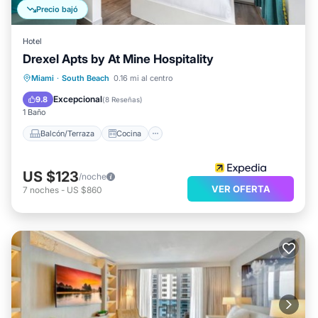
Precio bajó
Hotel
Drexel Apts by At Mine Hospitality
Balcón/Terraza
Cocina
Miami
·
South Beach
0.16 mi al centro
Aire acondicionado
Internet
Excepcional
9.8
(
8 Reseñas
)
1 Baño
Balcón/Terraza
Cocina
US $123
/noche
VER OFERTA
7
noches
-
US $860