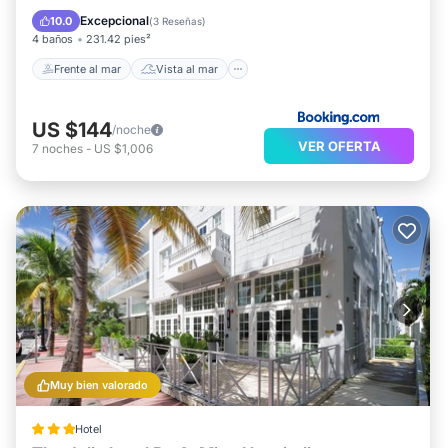
Cocina
Excepcional
10.0
(
3 Reseñas
)
4 baños
231.42 pies²
Frente al mar
Vista al mar
US $144
/noche
VER OFERTA
7
noches
-
US $1,006
Muy bien valorado
Hotel