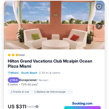
Hotel
Hilton Grand Vacations Club Mcalpin Ocean
Plaza Miami
Frente al mar
Bañera de hidromasaje
Miami
·
South Beach
0.34 mi al centro
Aparcamiento
Vista al mar
Excepcional
10.0
(
1 Revisar
)
6 baños
7319.46 pies²
Frente al mar
Bañera de hidromasaje
US $311
/noche