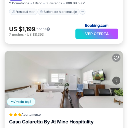
2 Dormitorios
1 Baño
6 Invitados
1108.68 pies²
Frente al mar
Bañera de hidromasaje
US $1,199
/noche
VER OFERTA
7
noches
-
US $8,393
Precio bajó
Apartamento
Casa Colaretta By At Mine Hospitality