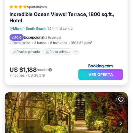
Apartamento
Incredible Ocean Views! Terrace, 1800 sq.ft.,
Hotel
Piscina privada
Playa privada
Miami
·
South Beach
1.24 mi al centro
Frente al mar
Bañera de hidromasaje
Excepcional
10.0
(
2 Reseñas
)
2 Dormitorios
3 baños
6 Invitados
1603.82 pies²
Piscina privada
Playa privada
US $1,188
/noche
VER OFERTA
7
noches
-
US $8,319