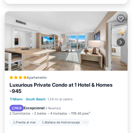
Apartamento
Luxurious Private Condo at 1 Hotel & Homes
-945
Frente al mar
Bañera de hidromasaje
Miami
·
South Beach
1.24 mi al centro
Desayuno
Aparcamiento
Excepcional
10.0
(
3 Reseñas
)
2 Dormitorios
2 baños
4 Invitados
1119.45 pies²
Frente al mar
Bañera de hidromasaje