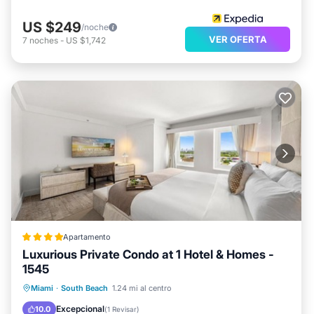
US $249
/noche
VER OFERTA
7
noches
-
US $1,742
Apartamento
Luxurious Private Condo at 1 Hotel & Homes -
1545
Frente al mar
Bañera de hidromasaje
Miami
·
South Beach
1.24 mi al centro
Desayuno
Aparcamiento
Excepcional
10.0
(
1 Revisar
)