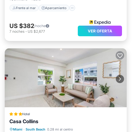
Frente al mar
Aparcamiento
US $382
/noche
VER OFERTA
7
noches
-
US $2,677
Hotel
Casa Collins
Frente al mar
Vista al mar
Vistas
Miami
·
South Beach
0.28 mi al centro