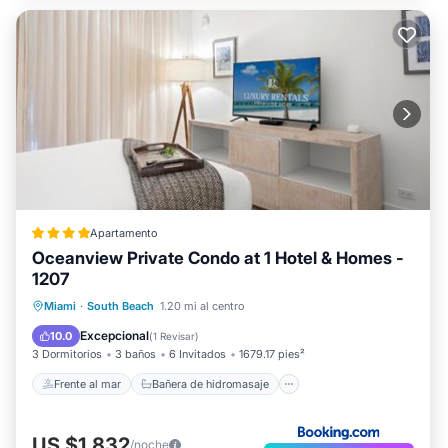
Apartamento
Oceanview Private Condo at 1 Hotel & Homes -
1207
Frente al mar
Bañera de hidromasaje
Miami
·
South Beach
1.20 mi al centro
Desayuno
Aparcamiento
Excepcional
10.0
(
1 Revisar
)
3 Dormitorios
3 baños
6 Invitados
1679.17 pies²
Frente al mar
Bañera de hidromasaje
US $1,832
/noche