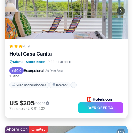
Hotel
Hotel Casa Canita
Aire acondicionado
Internet
Apto para niños
Miami
·
South Beach
0.22 mi al centro
Accesible en silla de ruedas
Excepcional
10.0
(
39 Reseñas
)
1 Baño
Aire acondicionado
Internet
US $205
/noche
VER OFERTA
7
noches
-
US $1,432
Ahorra con
OneKey