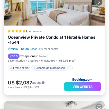
Apartamento
Oceanview Private Condo at 1 Hotel & Homes
-1544
Frente al mar
Bañera de hidromasaje
Miami
·
South Beach
1.19 mi al centro
Desayuno
Aparcamiento
Excepcional
10.0
(
1 Revisar
)
3 Dormitorios
3 baños
6 Invitados
1689.93 pies²
Frente al mar
Bañera de hidromasaje
US $2,087
/noche
VER OFERTA
7
noches
-
US $14,609