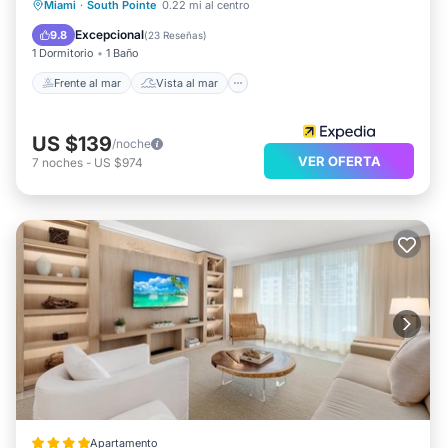
Frente al mar
Vista al mar
Vistas
Miami
·
South Pointe
0.22 mi al centro
Cocina
Excepcional
9.8
(
23 Reseñas
)
1 Dormitorio
1 Baño
Frente al mar
Vista al mar
US $139
/noche
VER OFERTA
7
noches
-
US $974
Apartamento