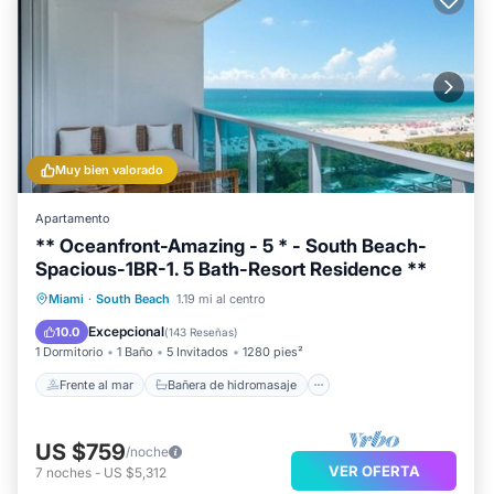
Muy bien valorado
Apartamento
** Oceanfront-Amazing - 5 * - South Beach-
Spacious-1BR-1. 5 Bath-Resort Residence **
Frente al mar
Bañera de hidromasaje
Miami
·
South Beach
1.19 mi al centro
Aparcamiento
Piscina
Excepcional
10.0
(
143 Reseñas
)
1 Dormitorio
1 Baño
5 Invitados
1280 pies²
Frente al mar
Bañera de hidromasaje
US $759
/noche
VER OFERTA
7
noches
-
US $5,312