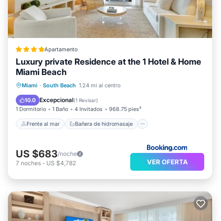
Apartamento
Luxury private Residence at the 1 Hotel & Home
Miami Beach
Frente al mar
Bañera de hidromasaje
Miami
·
South Beach
1.24 mi al centro
Aparcamiento
Piscina
Excepcional
10.0
(
1 Revisar
)
1 Dormitorio
1 Baño
4 Invitados
968.75 pies²
Frente al mar
Bañera de hidromasaje
US $683
/noche
VER OFERTA
7
noches
-
US $4,782