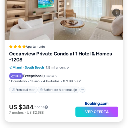
Apartamento
Oceanview Private Condo at 1 Hotel & Homes
-1208
Frente al mar
Bañera de hidromasaje
Miami
·
South Beach
1.19 mi al centro
Desayuno
Aparcamiento
Excepcional
10.0
(
1 Revisar
)
1 Dormitorio
1 Baño
4 Invitados
871.88 pies²
Frente al mar
Bañera de hidromasaje
US $384
/noche
VER OFERTA
7
noches
-
US $2,688