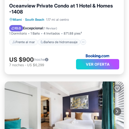
Oceanview Private Condo at 1 Hotel & Homes
-1408
Frente al mar
Bañera de hidromasaje
Miami
·
South Beach
1.17 mi al centro
Desayuno
Aparcamiento
Excepcional
10.0
(
1 Revisar
)
1 Dormitorio
1 Baño
4 Invitados
871.88 pies²
Frente al mar
Bañera de hidromasaje
US $900
/noche
VER OFERTA
7
noches
-
US $6,299