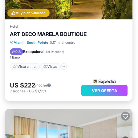
Muy bien valorado
Hotel
ART DECO MARELA BOUTIQUE
Vista al mar
Vistas
Miami
·
South Pointe
0.17 mi al centro
Aire acondicionado
Internet
Excepcional
9.8
(
101 Reseñas
)
1 Baño
Vista al mar
Vistas
US $222
/noche
VER OFERTA
7
noches
-
US $1,551