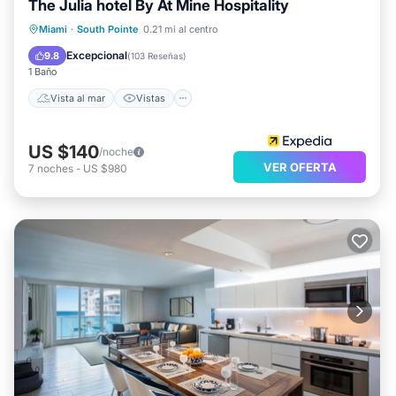
The Julia hotel By At Mine Hospitality
Vista al mar
Vistas
Cocina
Miami
·
South Pointe
0.21 mi al centro
Aire acondicionado
Excepcional
9.8
(
103 Reseñas
)
1 Baño
Vista al mar
Vistas
US $140
/noche
VER OFERTA
7
noches
-
US $980