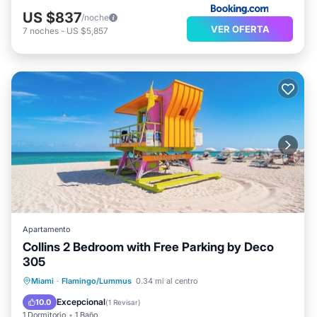
US $837
/noche
VER OFERTA
7
noches
-
US $5,857
Apartamento
Collins 2 Bedroom with Free Parking by Deco
305
Frente al mar
Aparcamiento
Miami
·
Flamingo/Lummus
0.34 mi al centro
Vista al mar
Vistas
Excepcional
10.0
(
1 Revisar
)
1 Dormitorio
1 Baño