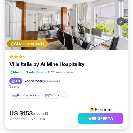
Muy bien valorado
Hotel
Villa Italia by At Mine Hospitality
Balcón/Terraza
Cocina
Miami
·
South Pointe
0.23 mi al centro
Aire acondicionado
Internet
Excepcional
9.8
(
60 Reseñas
)
1 Baño
Balcón/Terraza
Cocina
US $153
/noche
VER OFERTA
7
noches
-
US $1,074