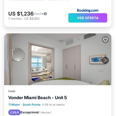
US $1,236
/noche
VER OFERTA
7
noches
-
US $8,652
Hotel
Vonder Miami Beach - Unit 5
Vistas
Aire acondicionado
Internet
Miami
·
South Pointe
0.09 mi al centro
Apto para niños
Excepcional
10.0
(
1 Revisar
)