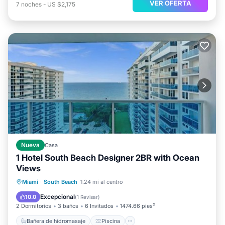
VER OFERTA
7
noches
-
US $2,175
Nueva
Casa
1 Hotel South Beach Designer 2BR with Ocean
Views
Bañera de hidromasaje
Piscina
Miami
·
South Beach
1.24 mi al centro
Balcón/Terraza
Aire acondicionado
Excepcional
10.0
(
1 Revisar
)
2 Dormitorios
3 baños
6 Invitados
1474.66 pies²
Bañera de hidromasaje
Piscina