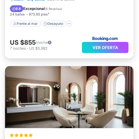
Aparcamiento
Piscina
Excepcional
9.8
(
6 Reseñas
)
24 baños
973.85 pies²
Frente al mar
Desayuno
US $855
/noche
VER OFERTA
7
noches
-
US $5,982