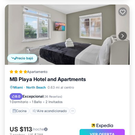
Precio bajó
Apartamento
MB Playa Hotel and Apartments
Cocina
Aire acondicionado
Internet
Miami
·
North Beach
0.63 mi al centro
Apto para niños
Excepcional
9.0
(
36 Reseñas
)
1 Dormitorio
1 Baño
2 Invitados
Cocina
Aire acondicionado
US $113
/noche
VER OFERTA
7
noches
-
US $788