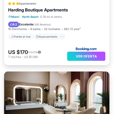
Apartamento
Harding Boutique Apartments
Frente al mar
Aparcamiento
Miami
·
North Beach
0.74 mi al centro
Vista al mar
Balcón/Terraza
Excelente
8.2
(
345 Reseñas
)
10 Dormitorios
9 baños
32 Invitados
382.72 pies²
Frente al mar
Aparcamiento
US $170
/noche
VER OFERTA
7
noches
-
US $1,189