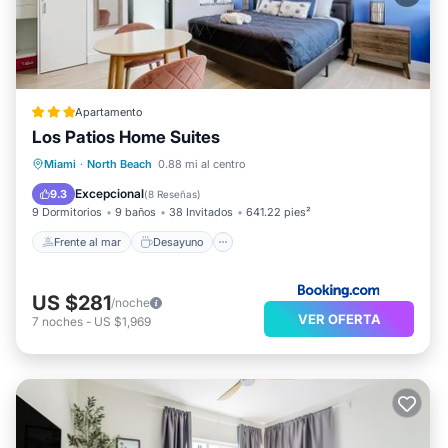
Apartamento
Los Patios Home Suites
Frente al mar
Desayuno
Miami
·
North Beach
0.88 mi al centro
Aparcamiento
Vista al mar
Excepcional
9.3
(
8 Reseñas
)
9 Dormitorios
9 baños
38 Invitados
641.22 pies²
Frente al mar
Desayuno
US $281
/noche
VER OFERTA
7
noches
-
US $1,969