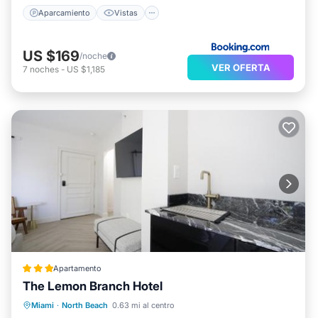
Aparcamiento
Vistas
US $169
/noche
VER OFERTA
7
noches
-
US $1,185
Apartamento
The Lemon Branch Hotel
Frente al mar
Aparcamiento
Piscina
Miami
·
North Beach
0.63 mi al centro