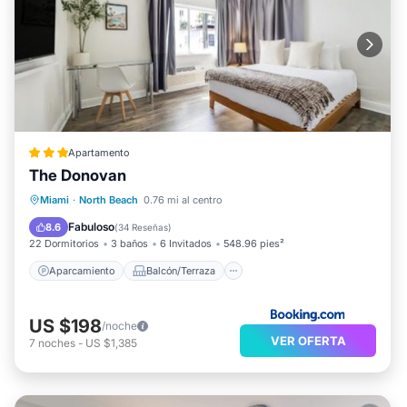
Apartamento
The Donovan
Aparcamiento
Balcón/Terraza
Miami
·
North Beach
0.76 mi al centro
Vistas
Aire acondicionado
Fabuloso
8.6
(
34 Reseñas
)
22 Dormitorios
3 baños
6 Invitados
548.96 pies²
Aparcamiento
Balcón/Terraza
US $198
/noche
VER OFERTA
7
noches
-
US $1,385