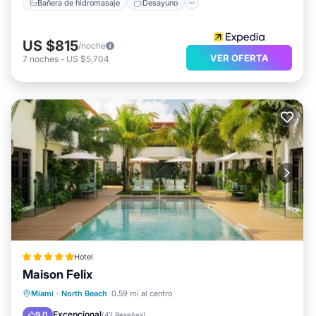
Bañera de hidromasaje
Desayuno
US $815
/noche
VER OFERTA
7
noches
-
US $5,704
Hotel
Maison Felix
Frente al mar
Piscina
Vista al mar
Miami
·
North Beach
0.59 mi al centro
Balcón/Terraza
Excepcional
9.0
(
42 Reseñas
)