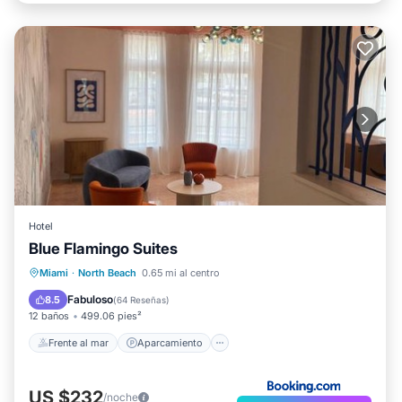
Hotel
Blue Flamingo Suites
Frente al mar
Aparcamiento
Miami
·
North Beach
0.65 mi al centro
Vista al mar
Balcón/Terraza
Fabuloso
8.5
(
64 Reseñas
)
12 baños
499.06 pies²
Frente al mar
Aparcamiento
US $232
/noche