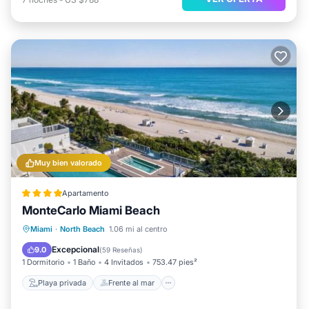
Muy bien valorado
Apartamento
MonteCarlo Miami Beach
Playa privada
Frente al mar
Bañera de hidromasaje
Miami
·
North Beach
1.06 mi al centro
Estación de carga para vehículos eléctricos
Excepcional
9.0
(
59 Reseñas
)
1 Dormitorio
1 Baño
4 Invitados
753.47 pies²
Playa privada
Frente al mar