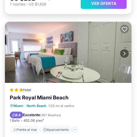
VER OFERTA
7
noches
-
US $1,626
Hotel
Park Royal Miami Beach
Frente al mar
Aparcamiento
Piscina
Miami
·
North Beach
1.03 mi al centro
Vista al mar
Excelente
8.4
(
387 Reseñas
)
1 Baño
452.08 pies²
Frente al mar
Aparcamiento