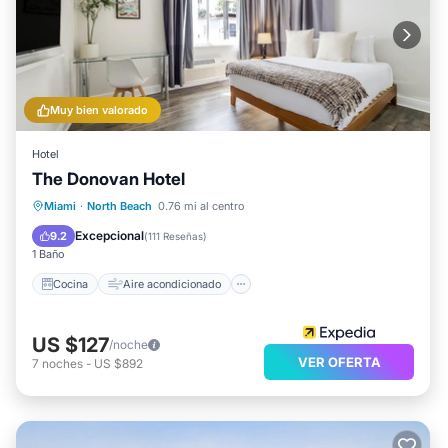
Muy bien valorado
Hotel
The Donovan Hotel
Cocina
Aire acondicionado
Internet
Miami
·
North Beach
0.76 mi al centro
Apto para niños
Excepcional
9.2
(
111 Reseñas
)
1 Baño
Cocina
Aire acondicionado
US $127
/noche
VER OFERTA
7
noches
-
US $892