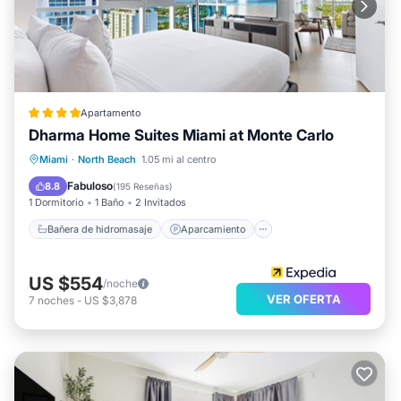
Apartamento
Dharma Home Suites Miami at Monte Carlo
Bañera de hidromasaje
Aparcamiento
Miami
·
North Beach
1.05 mi al centro
Piscina
Vista al mar
Fabuloso
8.8
(
195 Reseñas
)
1 Dormitorio
1 Baño
2 Invitados
Bañera de hidromasaje
Aparcamiento
US $554
/noche
VER OFERTA
7
noches
-
US $3,878