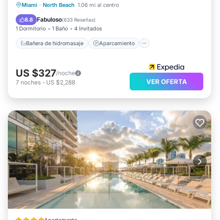
Bañera de hidromasaje
Aparcamiento
Miami
·
North Beach
1.06 mi al centro
Piscina
Spa
Fabuloso
8.8
(
633 Reseñas
)
1 Dormitorio
1 Baño
4 Invitados
Bañera de hidromasaje
Aparcamiento
US $327
/noche
VER OFERTA
7
noches
-
US $2,288