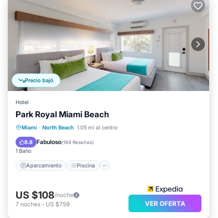
Precio bajó
Hotel
Park Royal Miami Beach
Aparcamiento
Piscina
Miami
·
North Beach
1.05 mi al centro
Balcón/Terraza
Cocina
Fabuloso
8.8
(
184 Reseñas
)
1 Baño
Aparcamiento
Piscina
US $108
/noche
VER OFERTA
7
noches
-
US $759