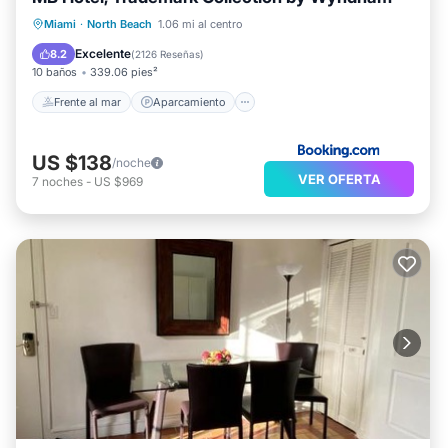
Frente al mar
Aparcamiento
Piscina
Miami
·
North Beach
1.06 mi al centro
Vista al mar
Excelente
8.2
(
2126 Reseñas
)
10 baños
339.06 pies²
Frente al mar
Aparcamiento
US $138
/noche
VER OFERTA
7
noches
-
US $969