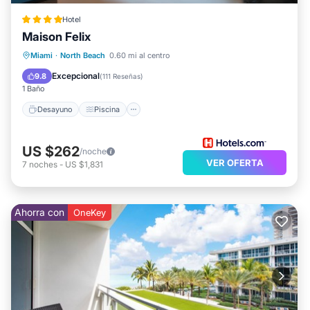
Hotel
Maison Felix
Desayuno
Piscina
Vista al mar
Miami
·
North Beach
0.60 mi al centro
Balcón/Terraza
Excepcional
9.8
(
111 Reseñas
)
1 Baño
Desayuno
Piscina
US $262
/noche
VER OFERTA
7
noches
-
US $1,831
Ahorra con
OneKey