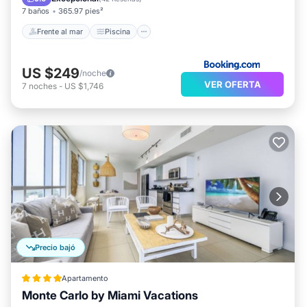
7 baños
365.97 pies²
Frente al mar
Piscina
US $249
/noche
VER OFERTA
7
noches
-
US $1,746
Precio bajó
Apartamento
Monte Carlo by Miami Vacations