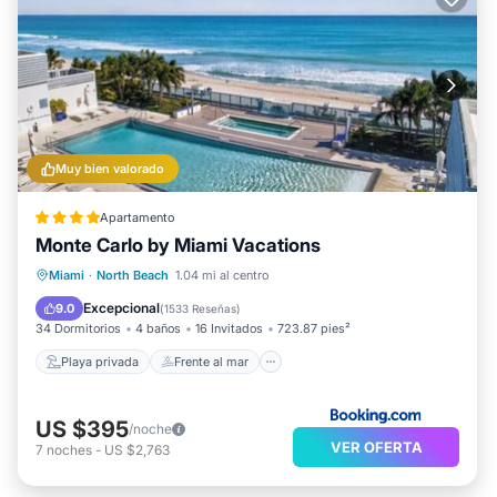
Muy bien valorado
Apartamento
Monte Carlo by Miami Vacations
Playa privada
Frente al mar
Bañera de hidromasaje
Miami
·
North Beach
1.04 mi al centro
Estación de carga para vehículos eléctricos
Excepcional
9.0
(
1533 Reseñas
)
34 Dormitorios
4 baños
16 Invitados
723.87 pies²
Playa privada
Frente al mar
US $395
/noche
VER OFERTA
7
noches
-
US $2,763