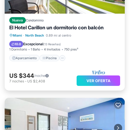
Nueva
Condominio
El Hotel Carillon un dormitorio con balcón
Aparcamiento
Piscina
Vista al mar
Miami
·
North Beach
0.89 mi al centro
Vistas
Excepcional
10.0
(
13 Reseñas
)
1 Dormitorio
1 Baño
4 Invitados
750 pies²
Aparcamiento
Piscina
US $344
/noche
VER OFERTA
7
noches
-
US $2,408