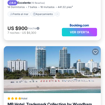
Vista al mar
Excelente
8.4
(
19 Reseñas
)
14 Dormitorios
7 baños
18 Invitados
441.32 pies²
Frente al mar
Aparcamiento
US $900
/noche
VER OFERTA
7
noches
-
US $6,300
Hotel
MB Hotel, Trademark Collection by Wyndham