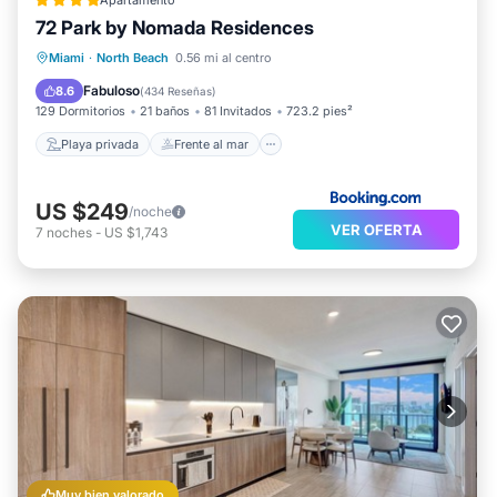
Apartamento
72 Park by Nomada Residences
Playa privada
Frente al mar
Estación de carga para vehículos eléctricos
Miami
·
North Beach
0.56 mi al centro
Aparcamiento
Fabuloso
8.6
(
434 Reseñas
)
129 Dormitorios
21 baños
81 Invitados
723.2 pies²
Playa privada
Frente al mar
US $249
/noche
VER OFERTA
7
noches
-
US $1,743
Muy bien valorado