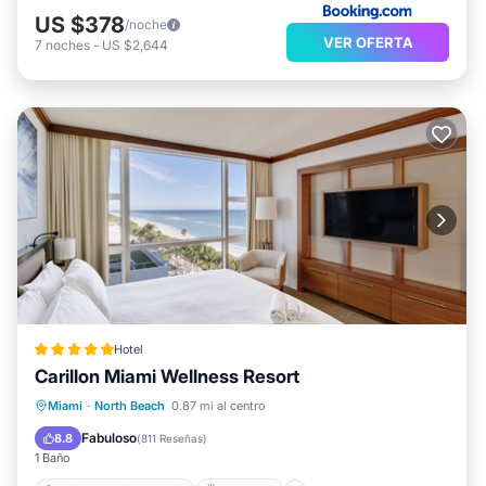
US $378
/noche
VER OFERTA
7
noches
-
US $2,644
Hotel
Carillon Miami Wellness Resort
Bañera de hidromasaje
Desayuno
Miami
·
North Beach
0.87 mi al centro
Aparcamiento
Piscina
Fabuloso
8.8
(
811 Reseñas
)
1 Baño