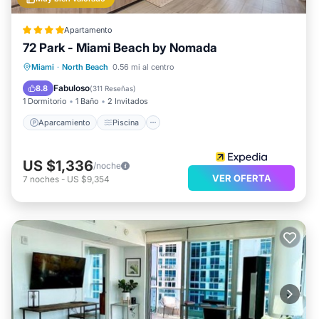
Apartamento
72 Park - Miami Beach by Nomada
Aparcamiento
Piscina
Vista al mar
Miami
·
North Beach
0.56 mi al centro
Balcón/Terraza
Fabuloso
8.8
(
311 Reseñas
)
1 Dormitorio
1 Baño
2 Invitados
Aparcamiento
Piscina
US $1,336
/noche
VER OFERTA
7
noches
-
US $9,354