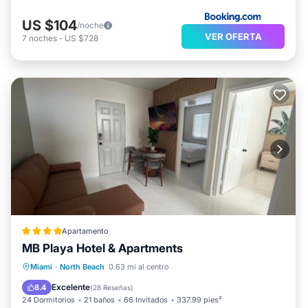
US $104
/noche
VER OFERTA
7
noches
-
US $728
Apartamento
MB Playa Hotel & Apartments
Aparcamiento
Vistas
Miami
·
North Beach
0.63 mi al centro
Aire acondicionado
Internet
Excelente
8.4
(
28 Reseñas
)
24 Dormitorios
21 baños
66 Invitados
337.99 pies²