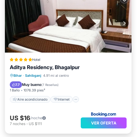
Hotel
Aditya Residency, Bhagalpur
Aire acondicionado
Internet
Bihar
·
Sahibganj
4.91 mi al centro
Apto para niños
Seguridad/Protección
Muy bueno
7.7
(
7 Reseñas
)
1 Baño
1076.39 pies²
Aire acondicionado
Internet
US $16
/noche
VER OFERTA
7
noches
-
US $111