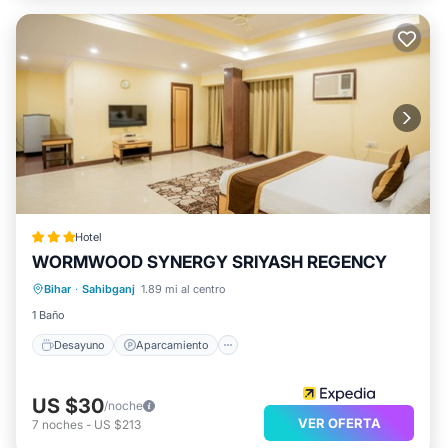
Hotel
WORMWOOD SYNERGY SRIYASH REGENCY
Desayuno
Aparcamiento
Cocina
Bihar
·
Sahibganj
1.89 mi al centro
Aire acondicionado
1 Baño
Desayuno
Aparcamiento
US $30
/noche
VER OFERTA
7
noches
-
US $213