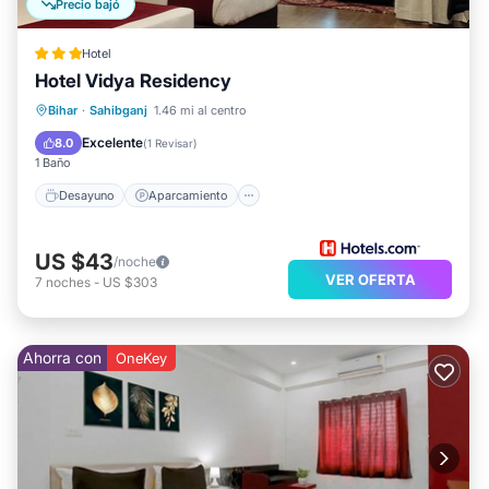
Precio bajó
Hotel
Hotel Vidya Residency
Desayuno
Aparcamiento
Cocina
Bihar
·
Sahibganj
1.46 mi al centro
Aire acondicionado
Excelente
8.0
(
1 Revisar
)
1 Baño
Desayuno
Aparcamiento
US $43
/noche
VER OFERTA
7
noches
-
US $303
Ahorra con
OneKey