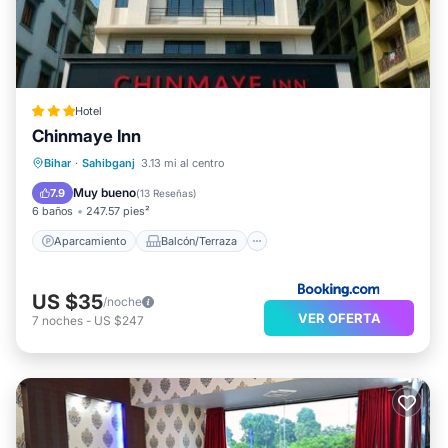
Hotel
Chinmaye Inn
Aparcamiento
Balcón/Terraza
Bihar
·
Sahibganj
3.13 mi al centro
Aire acondicionado
Internet
Muy bueno
7.9
(
13 Reseñas
)
6 baños
247.57 pies²
Aparcamiento
Balcón/Terraza
US $35
/noche
VER OFERTA
7
noches
-
US $247