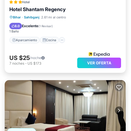
Hotel
Hotel Shantam Regency
Aparcamiento
Cocina
Bihar
·
Sahibganj
2.61 mi al centro
Aire acondicionado
Internet
Excelente
8.0
(
1 Revisar
)
1 Baño
Aparcamiento
Cocina
US $25
/noche
VER OFERTA
7
noches
-
US $173