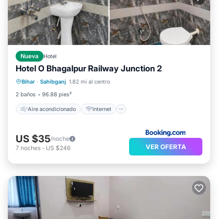
Nueva
Hotel
Hotel O Bhagalpur Railway Junction 2
Aire acondicionado
Internet
Bihar
·
Sahibganj
1.82 mi al centro
Apto para niños
Accesibilidad
2 baños
96.88 pies²
Aire acondicionado
Internet
US $35
/noche
VER OFERTA
7
noches
-
US $246