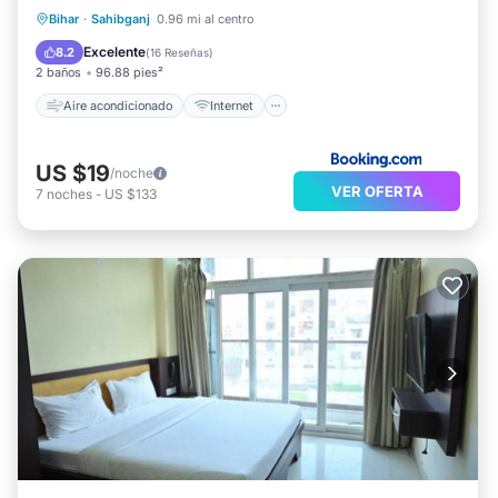
Aire acondicionado
Internet
Bihar
·
Sahibganj
0.96 mi al centro
Apto para niños
Seguridad/Protección
Excelente
8.2
(
16 Reseñas
)
Los servicios de ocio y esparcimiento en este hotel
2 baños
96.88 pies²
incluyen una piscina al aire libre.
Aire acondicionado
Internet
US $19
/noche
VER OFERTA
7
noches
-
US $133