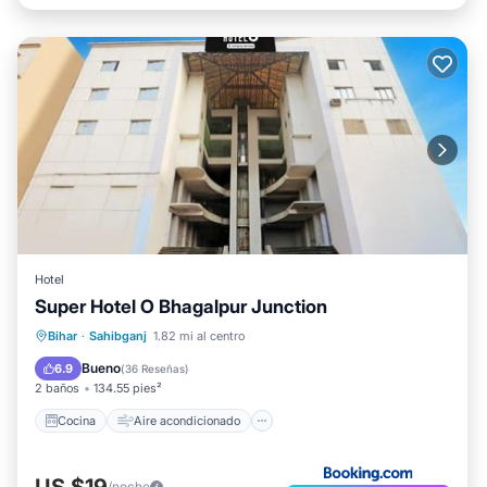
Hotel
Super Hotel O Bhagalpur Junction
Cocina
Aire acondicionado
Internet
Bihar
·
Sahibganj
1.82 mi al centro
Apto para niños
Bueno
6.9
(
36 Reseñas
)
2 baños
134.55 pies²
Cocina
Aire acondicionado
US $19
/noche