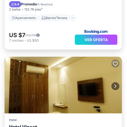
Se admiten mascotas
Promedio
3.4
(
5 Reseñas
)
2 baños
132.76 pies²
Aparcamiento
Balcón/Terraza
US $7
/noche
VER OFERTA
7
noches
-
US $50
Hotel