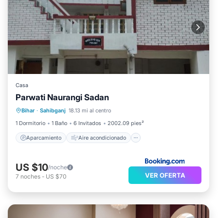
Casa
Parwati Naurangi Sadan
Aparcamiento
Aire acondicionado
Bihar
·
Sahibganj
18.13 mi al centro
Apto para niños
1 Dormitorio
1 Baño
6 Invitados
2002.09 pies²
Aparcamiento
Aire acondicionado
US $10
/noche
VER OFERTA
7
noches
-
US $70