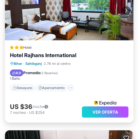
Hotel
Hotel Rajhans International
Desayuno
Aparcamiento
Bihar
·
Sahibganj
2.76 mi al centro
Balcón/Terraza
Aire acondicionado
Promedio
4.0
(
2 Reseñas
)
1 Baño
Desayuno
Aparcamiento
US $36
/noche
VER OFERTA
7
noches
-
US $254