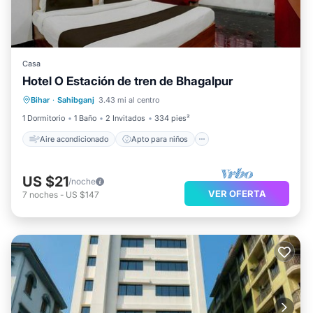
Casa
Hotel O Estación de tren de Bhagalpur
Aire acondicionado
Apto para niños
Bihar
·
Sahibganj
3.43 mi al centro
TV
Ropa de cama
1 Dormitorio
1 Baño
2 Invitados
334 pies²
Aire acondicionado
Apto para niños
US $21
/noche
VER OFERTA
7
noches
-
US $147