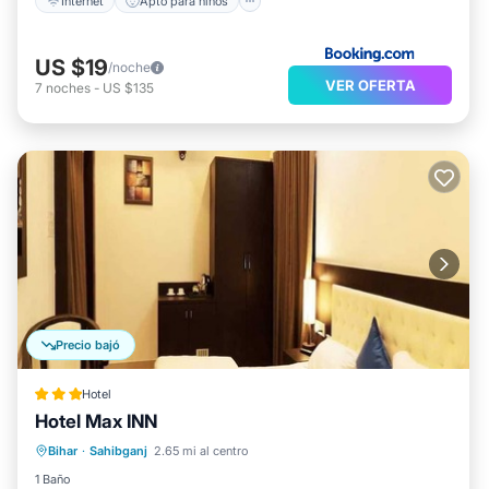
Internet
Apto para niños
US $19
/noche
VER OFERTA
7
noches
-
US $135
Precio bajó
Hotel
Hotel Max INN
Desayuno
Aparcamiento
Piscina
Bihar
·
Sahibganj
2.65 mi al centro
Balcón/Terraza
1 Baño