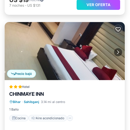
VER OFERTA
7
noches
-
US $131
Precio bajó
Hotel
CHINMAYE INN
Cocina
Aire acondicionado
Internet
Bihar
·
Sahibganj
3.14 mi al centro
Apto para niños
1 Baño
Cocina
Aire acondicionado