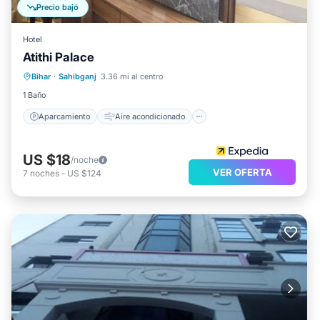
Precio bajó
Hotel
Atithi Palace
Aparcamiento
Aire acondicionado
Bihar
·
Sahibganj
3.36 mi al centro
Internet
Apto para niños
1 Baño
Aparcamiento
Aire acondicionado
US $18
/noche
VER OFERTA
7
noches
-
US $124