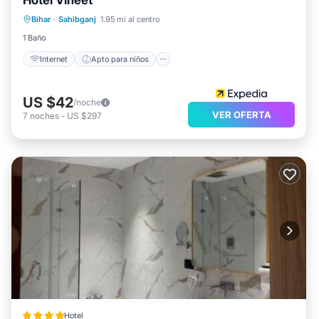
Hotel Vineet
Internet
Apto para niños
Bihar
·
Sahibganj
1.95 mi al centro
Servicios para huéspedes
1 Baño
Internet
Apto para niños
US $42
/noche
VER OFERTA
7
noches
-
US $297
Hotel