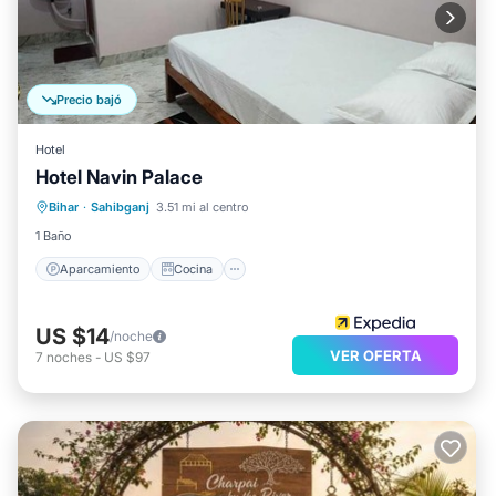
Precio bajó
Hotel
Hotel Navin Palace
Aparcamiento
Cocina
Bihar
·
Sahibganj
3.51 mi al centro
Aire acondicionado
Internet
1 Baño
Aparcamiento
Cocina
US $14
/noche
VER OFERTA
7
noches
-
US $97