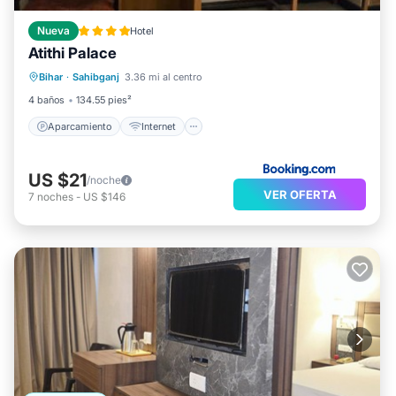
Nueva
Hotel
Atithi Palace
Aparcamiento
Internet
Bihar
·
Sahibganj
3.36 mi al centro
Apto para niños
Seguridad/Protección
4 baños
134.55 pies²
Aparcamiento
Internet
US $21
/noche
VER OFERTA
7
noches
-
US $146