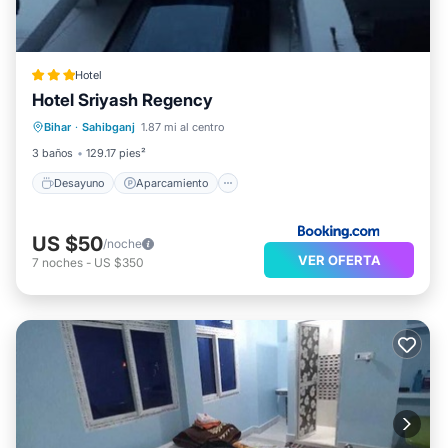
Hotel
Hotel Sriyash Regency
Desayuno
Aparcamiento
Bihar
·
Sahibganj
1.87 mi al centro
Aire acondicionado
Internet
3 baños
129.17 pies²
Desayuno
Aparcamiento
US $50
/noche
VER OFERTA
7
noches
-
US $350