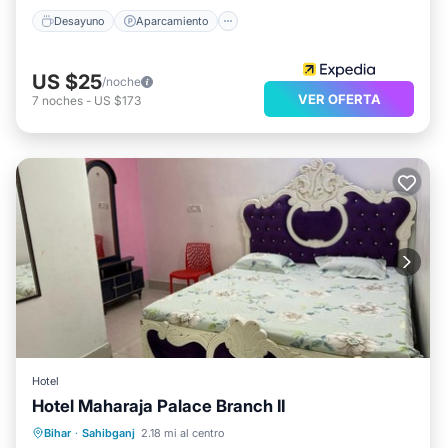
Desayuno
Aparcamiento
US $25
/noche
VER OFERTA
7
noches
-
US $173
Hotel
Hotel Maharaja Palace Branch II
Aparcamiento
Balcón/Terraza
Aire acondicionado
Bihar
·
Sahibganj
2.18 mi al centro