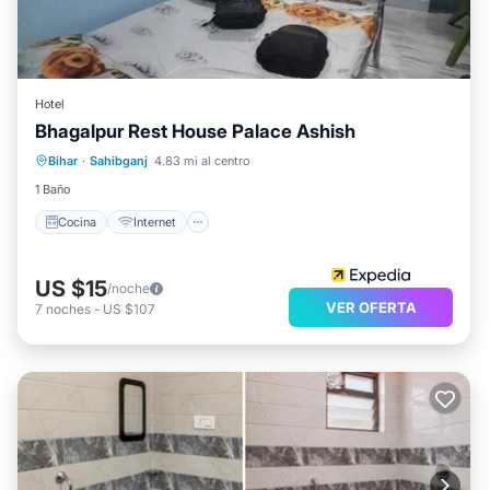
Hotel
Bhagalpur Rest House Palace Ashish
Cocina
Internet
Apto para niños
Bihar
·
Sahibganj
4.83 mi al centro
Lavandería
1 Baño
Cocina
Internet
US $15
/noche
VER OFERTA
7
noches
-
US $107