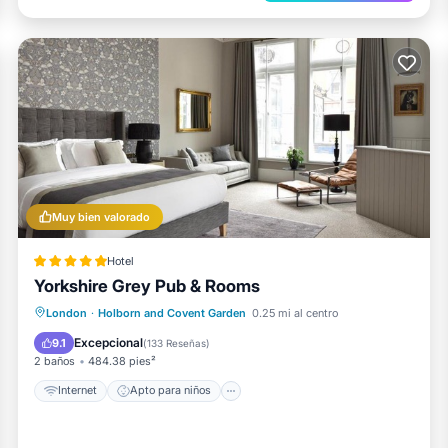
Muy bien valorado
Hotel
Yorkshire Grey Pub & Rooms
Internet
Apto para niños
London
·
Holborn and Covent Garden
0.25 mi al centro
Restaurante
Bar
Excepcional
9.1
(
133 Reseñas
)
2 baños
484.38 pies²
Internet
Apto para niños