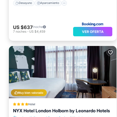
Desayuno
Aparcamiento
US $637
/noche
VER OFERTA
7
noches
-
US $4,459
Muy bien valorado
Hotel
NYX Hotel London Holborn by Leonardo Hotels