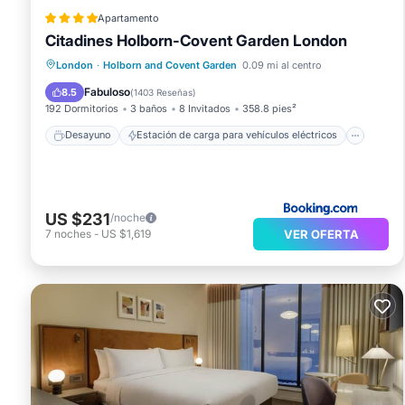
Apartamento
Citadines Holborn-Covent Garden London
Desayuno
Estación de carga para vehículos eléctricos
London
·
Holborn and Covent Garden
0.09 mi al centro
Aparcamiento
Cocina
Fabuloso
8.5
(
1403 Reseñas
)
192 Dormitorios
3 baños
8 Invitados
358.8 pies²
Desayuno
Estación de carga para vehículos eléctricos
US $231
/noche
VER OFERTA
7
noches
-
US $1,619