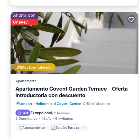
Ahorra con
OneKey
Muy bien valorado
Apartamento
Apartamento Covent Garden Terrace - Oferta
introductoria con descuento
Aparcamiento
Balcón/Terraza
London
·
Holborn and Covent Garden
0.50 mi al centro
Cocina
Internet
Excepcional
10.0
(
71 Reseñas
)
3 Dormitorios
1 Baño
6 Invitados
Aparcamiento
Balcón/Terraza