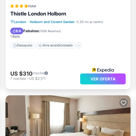
Hotel
Thistle London Holborn
Desayuno
Aire acondicionado
London
·
Holborn and Covent Garden
0.30 mi al centro
Internet
Apto para niños
Fabuloso
8.6
(
1006 Reseñas
)
1 Baño
Desayuno
Aire acondicionado
US $310
/noche
7
noches
-
US $2,171
VER OFERTA