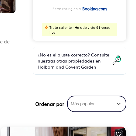
Serás redirigido a
Trato caliente - Ha sido visto 91 veces
hoy
ie de
¿No es el ajuste correcto? Consulte
nuestras otras propiedades en
Holborn and Covent Garden
arta
utos
to de
Ordenar por
Más popular