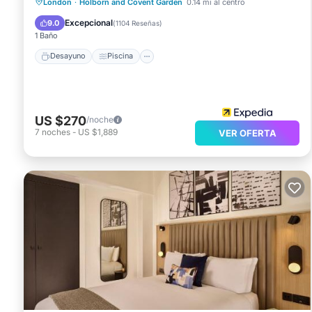
London
·
Holborn and Covent Garden
0.14 mi al centro
Desayuno
Piscina
Spa
Cocina
Excepcional
9.0
(
1104 Reseñas
)
1 Baño
Desayuno
Piscina
US $270
/noche
7
noches
-
US $1,889
VER OFERTA