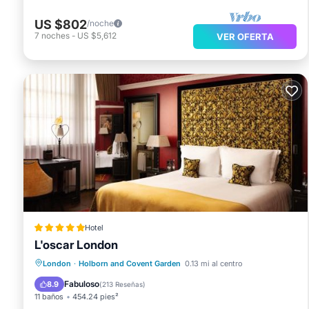
US $802
/noche
7
noches
-
US $5,612
VER OFERTA
Hotel
L'oscar London
Desayuno
Aparcamiento
London
·
Holborn and Covent Garden
0.13 mi al centro
Balcón/Terraza
Aire acondicionado
Fabuloso
8.9
(
213 Reseñas
)
11 baños
454.24 pies²