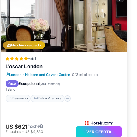
sta
 y
e
Muy bien valorado
com.
Hotel
ón.
L'oscar London
mos
Desayuno
Balcón/Terraza
Cocina
London
·
Holborn and Covent Garden
0.13 mi al centro
Aire acondicionado
Excepcional
9.8
(
314 Reseñas
)
1 Baño
Desayuno
Balcón/Terraza
US $621
/noche
7
noches
-
US $4,350
VER OFERTA