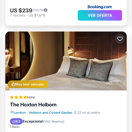
US $239
/noche
VER OFERTA
7
noches
-
US $1,676
Muy bien valorado
Hotel
The Hoxton Holborn
Desayuno
Cocina
London
·
Holborn and Covent Garden
0.22 mi al centro
Aire acondicionado
Internet
Excepcional
9.2
(
1002 Reseñas
)
1 Baño