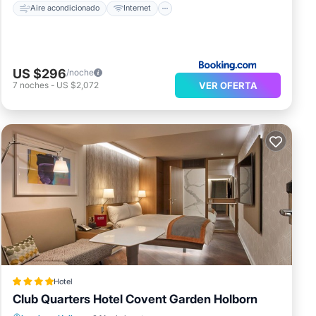
Aire acondicionado
Internet
US $296
/noche
VER OFERTA
7
noches
-
US $2,072
Hotel
Club Quarters Hotel Covent Garden Holborn