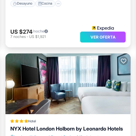
Desayuno
Cocina
US $274
/noche
7
noches
-
US $1,921
VER OFERTA
Hotel
NYX Hotel London Holborn by Leonardo Hotels