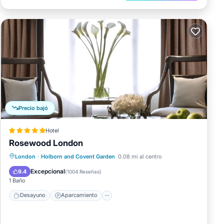
Precio bajó
Hotel
Rosewood London
Desayuno
Aparcamiento
Spa
London
·
Holborn and Covent Garden
0.08 mi al centro
Balcón/Terraza
Excepcional
9.4
(
1004 Reseñas
)
1 Baño
Desayuno
Aparcamiento