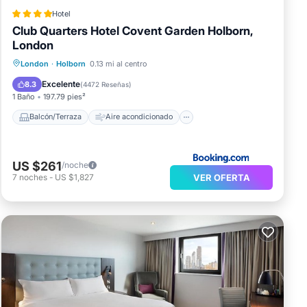
Hotel
Club Quarters Hotel Covent Garden Holborn,
London
Balcón/Terraza
Aire acondicionado
London
·
Holborn
0.13 mi al centro
Internet
Se admiten mascotas
Excelente
8.3
(
4472 Reseñas
)
1 Baño
197.79 pies²
Balcón/Terraza
Aire acondicionado
US $261
/noche
VER OFERTA
7
noches
-
US $1,827