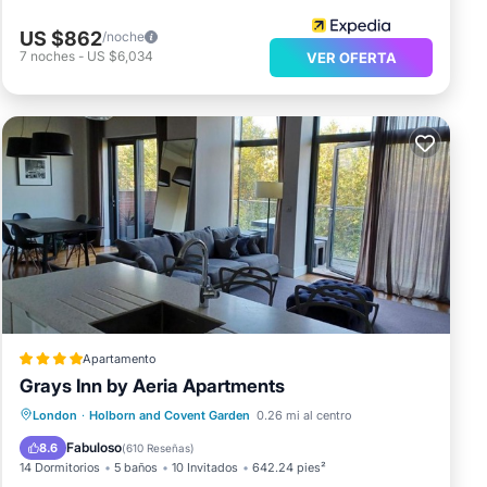
US $862
/noche
7
noches
-
US $6,034
VER OFERTA
Apartamento
Grays Inn by Aeria Apartments
Aire acondicionado
Internet
London
·
Holborn and Covent Garden
0.26 mi al centro
Apto para niños
Accesibilidad
Fabuloso
8.6
(
610 Reseñas
)
14 Dormitorios
5 baños
10 Invitados
642.24 pies²