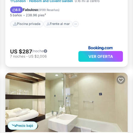
Piscina privada
Frente al mar
London
·
Holborn and Covent Garden
0.16 mi al centro
Desayuno
Piscina
Fabuloso
8.5
(
9199 Reseñas
)
5 baños
238.96 pies²
Piscina privada
Frente al mar
US $287
/noche
VER OFERTA
7
noches
-
US $2,006
Precio bajó