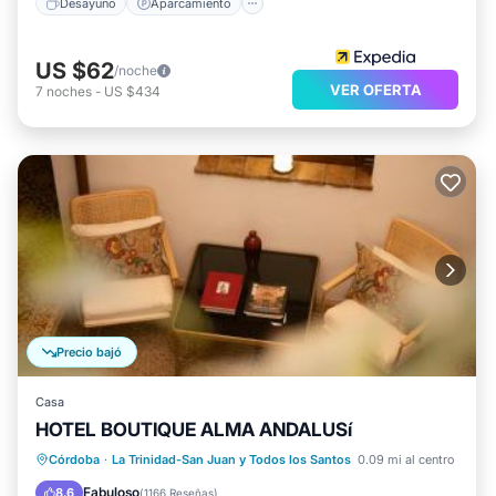
Desayuno
Aparcamiento
US $62
/noche
VER OFERTA
7
noches
-
US $434
Precio bajó
Casa
HOTEL BOUTIQUE ALMA ANDALUSí
Aire acondicionado
Internet
Apto para niños
Córdoba
·
La Trinidad-San Juan y Todos los Santos
0.09 mi al centro
Accesible en silla de ruedas
Fabuloso
8.6
(
1166 Reseñas
)