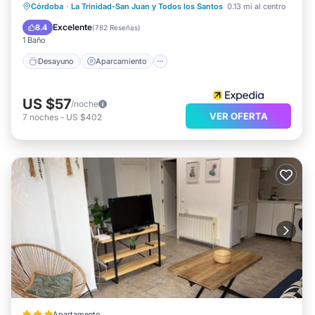
Desayuno
Aparcamiento
Córdoba
·
La Trinidad-San Juan y Todos los Santos
0.13 mi al centro
Aire acondicionado
Internet
Excelente
8.4
(
782 Reseñas
)
1 Baño
Desayuno
Aparcamiento
US $57
/noche
VER OFERTA
7
noches
-
US $402
Apartamento