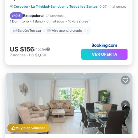
Balcón/Terraza
Aire acondicionado
Córdoba
·
La Trinidad-San Juan y Todos los Santos
0.07 mi al centro
Internet
Apto para niños
Excepcional
9.6
(
23 Reseñas
)
1 Dormitorio
1 Baño
6 Invitados
1076.39 pies²
Balcón/Terraza
Aire acondicionado
US $156
/noche
VER OFERTA
7
noches
-
US $1,091
Muy bien valorado