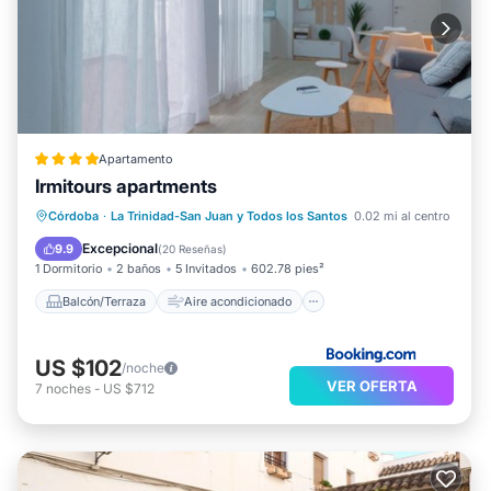
Apartamento
Irmitours apartments
Balcón/Terraza
Aire acondicionado
Córdoba
·
La Trinidad-San Juan y Todos los Santos
0.02 mi al centro
Internet
Apto para niños
Excepcional
9.9
(
20 Reseñas
)
1 Dormitorio
2 baños
5 Invitados
602.78 pies²
Balcón/Terraza
Aire acondicionado
US $102
/noche
VER OFERTA
7
noches
-
US $712