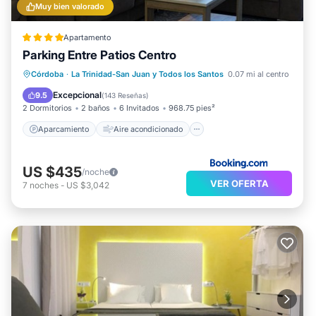
Muy bien valorado
Apartamento
Parking Entre Patios Centro
Aparcamiento
Aire acondicionado
Córdoba
·
La Trinidad-San Juan y Todos los Santos
0.07 mi al centro
Internet
Apto para niños
Excepcional
9.5
(
143 Reseñas
)
2 Dormitorios
2 baños
6 Invitados
968.75 pies²
Aparcamiento
Aire acondicionado
US $435
/noche
VER OFERTA
7
noches
-
US $3,042