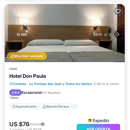
Muy bien valorado
Hotel
Hotel Don Paula
Aparcamiento
Balcón/Terraza
Córdoba
·
La Trinidad-San Juan y Todos los Santos
0.06 mi al centro
Aire acondicionado
Internet
Excepcional
9.2
(
211 Reseñas
)
1 Baño
Aparcamiento
Balcón/Terraza
US $76
/noche
VER OFERTA
7
noches
-
US $534