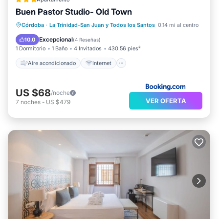
Buen Pastor Studio- Old Town
Aire acondicionado
Internet
Córdoba
·
La Trinidad-San Juan y Todos los Santos
0.14 mi al centro
Apto para niños
Seguridad/Protección
Excepcional
10.0
(
4 Reseñas
)
1 Dormitorio
1 Baño
4 Invitados
430.56 pies²
Aire acondicionado
Internet
US $68
/noche
VER OFERTA
7
noches
-
US $479