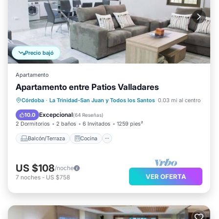
Precio bajó
Apartamento
Apartamento entre Patios Valladares
Balcón/Terraza
Cocina
Córdoba
·
La Trinidad-San Juan y Todos los Santos
0.03 mi al centro
Aire acondicionado
Internet
Excepcional
10.0
(
64 Reseñas
)
2 Dormitorios
2 baños
6 Invitados
1259 pies²
Balcón/Terraza
Cocina
US $108
/noche
VER OFERTA
7
noches
-
US $758