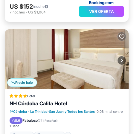
US $152
/noche
VER OFERTA
7
noches
-
US $1,064
Precio bajó
Hotel
NH Córdoba Califa Hotel
Desayuno
Aparcamiento
Córdoba
·
La Trinidad-San Juan y Todos los Santos
0.08 mi al centro
Balcón/Terraza
Aire acondicionado
Fabuloso
8.6
(
771 Reseñas
)
1 Baño