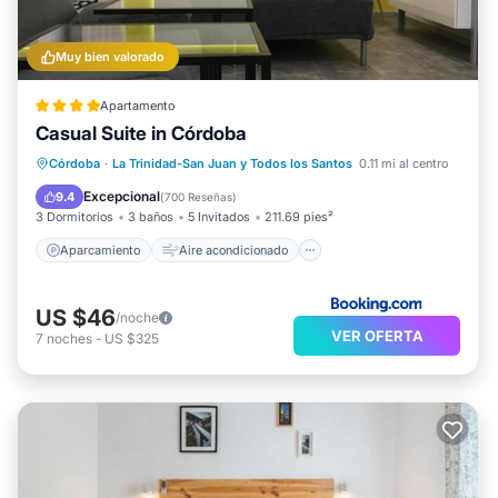
Muy bien valorado
Apartamento
Casual Suite in Córdoba
Aparcamiento
Aire acondicionado
Córdoba
·
La Trinidad-San Juan y Todos los Santos
0.11 mi al centro
Internet
Apto para niños
Excepcional
9.4
(
700 Reseñas
)
3 Dormitorios
3 baños
5 Invitados
211.69 pies²
Aparcamiento
Aire acondicionado
US $46
/noche
VER OFERTA
7
noches
-
US $325