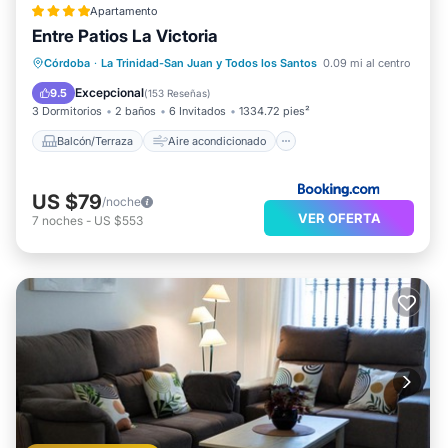
Apartamento
Entre Patios La Victoria
Balcón/Terraza
Aire acondicionado
Córdoba
·
La Trinidad-San Juan y Todos los Santos
0.09 mi al centro
Internet
Apto para niños
Excepcional
9.5
(
153 Reseñas
)
3 Dormitorios
2 baños
6 Invitados
1334.72 pies²
Balcón/Terraza
Aire acondicionado
US $79
/noche
VER OFERTA
7
noches
-
US $553