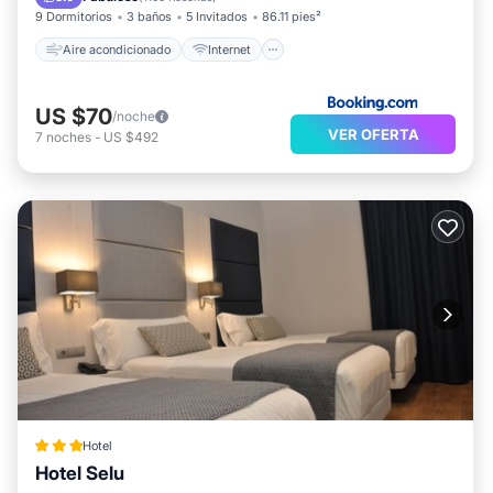
9 Dormitorios
3 baños
5 Invitados
86.11 pies²
Aire acondicionado
Internet
US $70
/noche
VER OFERTA
7
noches
-
US $492
Hotel
Hotel Selu