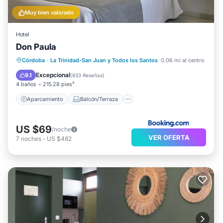
Muy bien valorado
Hotel
Don Paula
Aparcamiento
Balcón/Terraza
Córdoba
·
La Trinidad-San Juan y Todos los Santos
0.06 mi al centro
Cocina
Aire acondicionado
Excepcional
9.1
(
833 Reseñas
)
4 baños
215.28 pies²
Aparcamiento
Balcón/Terraza
US $69
/noche
VER OFERTA
7
noches
-
US $482