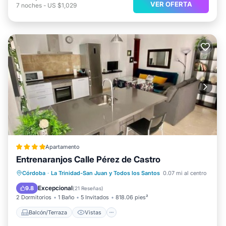
VER OFERTA
7
noches
-
US $1,029
Apartamento
Entrenaranjos Calle Pérez de Castro
Balcón/Terraza
Vistas
Córdoba
·
La Trinidad-San Juan y Todos los Santos
0.07 mi al centro
Aire acondicionado
Internet
Excepcional
9.8
(
21 Reseñas
)
2 Dormitorios
1 Baño
5 Invitados
818.06 pies²
Balcón/Terraza
Vistas