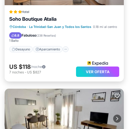
Hotel
Soho Boutique Atalia
Desayuno
Aparcamiento
Córdoba
·
La Trinidad-San Juan y Todos los Santos
0.18 mi al centro
Balcón/Terraza
Cocina
Fabuloso
8.8
(
238 Reseñas
)
1 Baño
Desayuno
Aparcamiento
US $118
/noche
VER OFERTA
7
noches
-
US $827