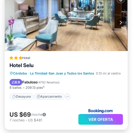
Hotel
Hotel Selu
Desayuno
Aparcamiento
Córdoba
·
La Trinidad-San Juan y Todos los Santos
0.13 mi al centro
Balcón/Terraza
Cocina
Fabuloso
8.9
(
4762 Reseñas
)
8 baños
209.13 pies²
Desayuno
Aparcamiento
US $69
/noche
VER OFERTA
7
noches
-
US $481