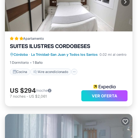
Apartamento
SUITES ILUSTRES CORDOBESES
Cocina
Aire acondicionado
Internet
Córdoba
·
La Trinidad-San Juan y Todos los Santos
0.02 mi al centro
Apto para niños
1 Dormitorio
1 Baño
Cocina
Aire acondicionado
US $294
/noche
VER OFERTA
7
noches
-
US $2,061