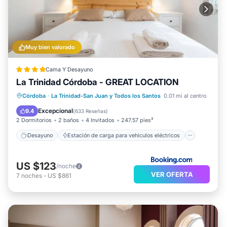
Muy bien valorado
Cama Y Desayuno
La Trinidad Córdoba - GREAT LOCATION
Desayuno
Estación de carga para vehículos eléctricos
Córdoba
·
La Trinidad-San Juan y Todos los Santos
0.01 mi al centro
Aparcamiento
Aire acondicionado
Excepcional
9.4
(
633 Reseñas
)
2 Dormitorios
2 baños
4 Invitados
247.57 pies²
Desayuno
Estación de carga para vehículos eléctricos
US $123
/noche
VER OFERTA
7
noches
-
US $861