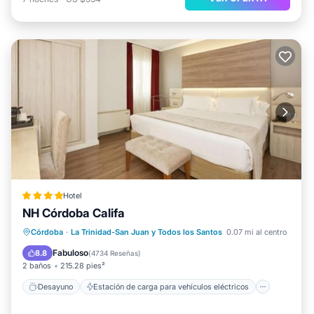
Hotel
NH Córdoba Califa
Desayuno
Estación de carga para vehículos eléctricos
Córdoba
·
La Trinidad-San Juan y Todos los Santos
0.07 mi al centro
Aparcamiento
Balcón/Terraza
Fabuloso
8.8
(
4734 Reseñas
)
2 baños
215.28 pies²
Desayuno
Estación de carga para vehículos eléctricos