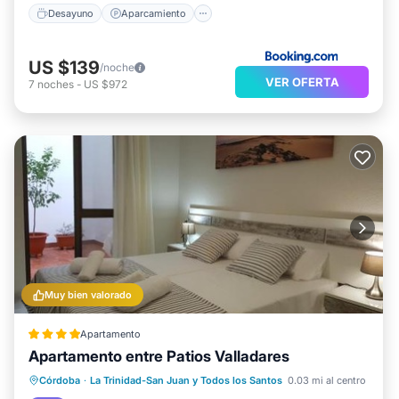
Desayuno
Aparcamiento
US $139
/noche
VER OFERTA
7
noches
-
US $972
Muy bien valorado
Apartamento
Apartamento entre Patios Valladares
Aire acondicionado
Internet
Córdoba
·
La Trinidad-San Juan y Todos los Santos
0.03 mi al centro