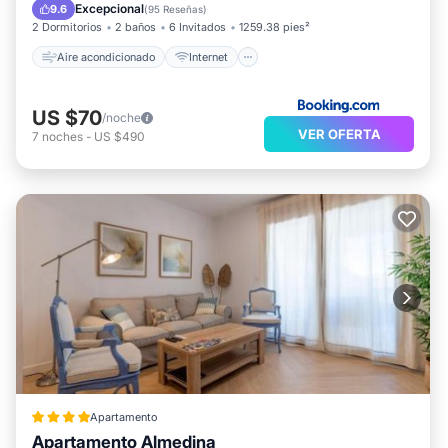
Apto para niños
Seguridad/Protección
Excepcional
9.6
(
95 Reseñas
)
2 Dormitorios
2 baños
6 Invitados
1259.38 pies²
Aire acondicionado
Internet
US $70
/noche
VER OFERTA
7
noches
-
US $490
Apartamento
Apartamento Almedina