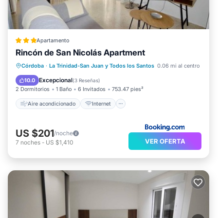
Apartamento
Rincón de San Nicolás Apartment
Aire acondicionado
Internet
Córdoba
·
La Trinidad-San Juan y Todos los Santos
0.06 mi al centro
Apto para niños
Bar
Excepcional
10.0
(
3 Reseñas
)
2 Dormitorios
1 Baño
6 Invitados
753.47 pies²
Aire acondicionado
Internet
US $201
/noche
VER OFERTA
7
noches
-
US $1,410