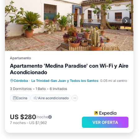
Apartamento
Apartamento 'Medina Paradise' con Wi-Fi y Aire
Acondicionado
Cocina
Aire acondicionado
Internet
Córdoba
·
La Trinidad-San Juan y Todos los Santos
0.05 mi al centro
Apto para niños
3 Dormitorios
1 Baño
6 Invitados
Cocina
Aire acondicionado
US $280
/noche
VER OFERTA
7
noches
-
US $1,962