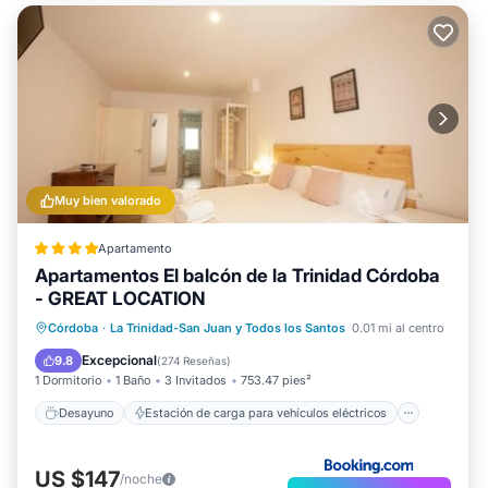
Muy bien valorado
Apartamento
Apartamentos El balcón de la Trinidad Córdoba
- GREAT LOCATION
Desayuno
Estación de carga para vehículos eléctricos
Córdoba
·
La Trinidad-San Juan y Todos los Santos
0.01 mi al centro
Aparcamiento
Aire acondicionado
Excepcional
9.8
(
274 Reseñas
)
1 Dormitorio
1 Baño
3 Invitados
753.47 pies²
Desayuno
Estación de carga para vehículos eléctricos
US $147
/noche