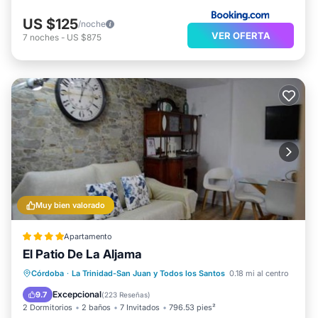
US $125
/noche
VER OFERTA
7
noches
-
US $875
Muy bien valorado
Apartamento
El Patio De La Aljama
Desayuno
Aparcamiento
Córdoba
·
La Trinidad-San Juan y Todos los Santos
0.18 mi al centro
Balcón/Terraza
Vistas
Excepcional
9.7
(
223 Reseñas
)
2 Dormitorios
2 baños
7 Invitados
796.53 pies²