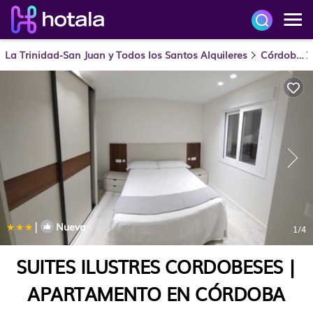
La Trinidad-San Juan y Todos los Santos Alquileres
Córdoba
|
Nueva
1
/4
SUITES ILUSTRES CORDOBESES |
APARTAMENTO EN CÓRDOBA