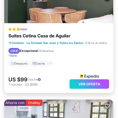
Hotel
Suites Cetina Casa de Aguilar
Desayuno
Cocina
Córdoba
·
La Trinidad-San Juan y Todos los Santos
0.14 mi al centro
Aire acondicionado
Internet
Excepcional
9.6
(
19 Reseñas
)
1 Baño
Desayuno
Cocina
US $99
/noche
VER OFERTA
7
noches
-
US $695
Ahorra con
OneKey