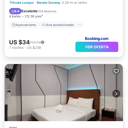
Aparcamiento
Aire acondicionado
Kuala Lumpur
·
Bandar Sunway
0.28 mi al centro
Internet
Apto para niños
Excelente
8.4
(
104 Reseñas
)
4 baños
212.59 pies²
Aparcamiento
Aire acondicionado
US $34
/noche
VER OFERTA
7
noches
-
US $238
Hotel