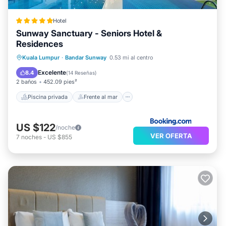
Hotel
Sunway Sanctuary - Seniors Hotel &
Residences
Piscina privada
Frente al mar
Kuala Lumpur
·
Bandar Sunway
0.53 mi al centro
Aparcamiento
Piscina
Excelente
8.4
(
14 Reseñas
)
2 baños
452.09 pies²
Piscina privada
Frente al mar
US $122
/noche
VER OFERTA
7
noches
-
US $855