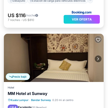
Desayuno
Estación de carga para vehículos eléctricos
US $116
/noche
VER OFERTA
7
noches
-
US $810
Precio bajó
Hotel
MM Hotel at Sunway
Cocina
Aire acondicionado
Internet
Kuala Lumpur
·
Bandar Sunway
0.20 mi al centro
Apto para niños
Excelente
8.4
(
50 Reseñas
)