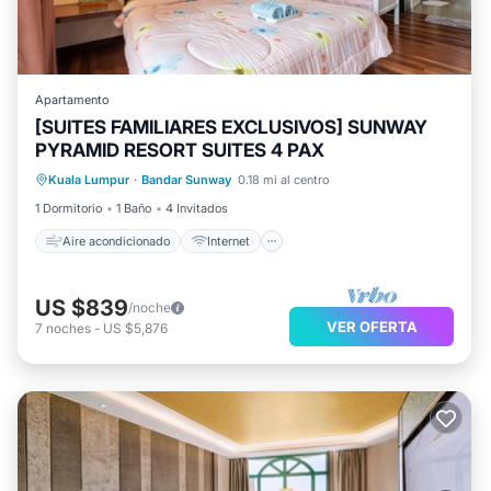
Apartamento
[SUITES FAMILIARES EXCLUSIVOS] SUNWAY
Aire acondicionado
Internet
PYRAMID RESORT SUITES 4 PAX
Transporte/Servicio de traslado
Kuala Lumpur
·
Bandar Sunway
0.18 mi al centro
Seguridad/Protección
1 Dormitorio
1 Baño
4 Invitados
Aire acondicionado
Internet
US $839
/noche
VER OFERTA
7
noches
-
US $5,876