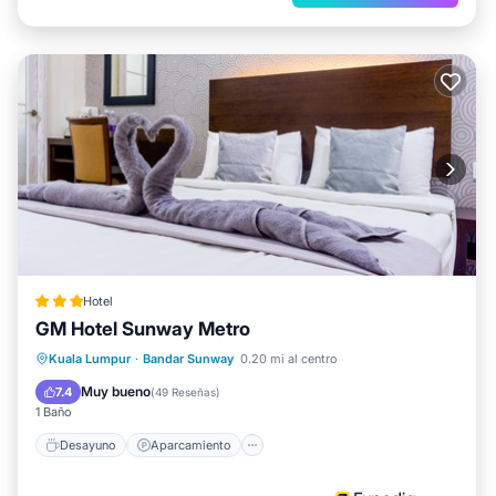
Hotel
GM Hotel Sunway Metro
Desayuno
Aparcamiento
Kuala Lumpur
·
Bandar Sunway
0.20 mi al centro
Aire acondicionado
Internet
Muy bueno
7.4
(
49 Reseñas
)
1 Baño
Desayuno
Aparcamiento