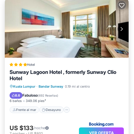
Hotel
Sunway Lagoon Hotel , formerly Sunway Clio
Hotel
Frente al mar
Desayuno
Kuala Lumpur
·
Bandar Sunway
0.19 mi al centro
Aparcamiento
Piscina
Fabuloso
8.6
(
692 Reseñas
)
6 baños
349.06 pies²
Frente al mar
Desayuno
US $133
/noche
VER OFERTA
7
noches
-
US $932