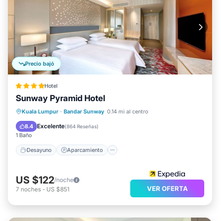
Precio bajó
Hotel
Sunway Pyramid Hotel
Desayuno
Aparcamiento
Cocina
Kuala Lumpur
·
Bandar Sunway
0.14 mi al centro
Aire acondicionado
Excelente
8.4
(
864 Reseñas
)
1 Baño
Desayuno
Aparcamiento
US $122
/noche
VER OFERTA
7
noches
-
US $851