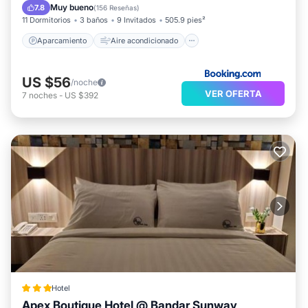
Internet
Apto para niños
Muy bueno
7.8
(
156 Reseñas
)
11 Dormitorios
3 baños
9 Invitados
505.9 pies²
Aparcamiento
Aire acondicionado
US $56
/noche
VER OFERTA
7
noches
-
US $392
Hotel
Apex Boutique Hotel @ Bandar Sunway