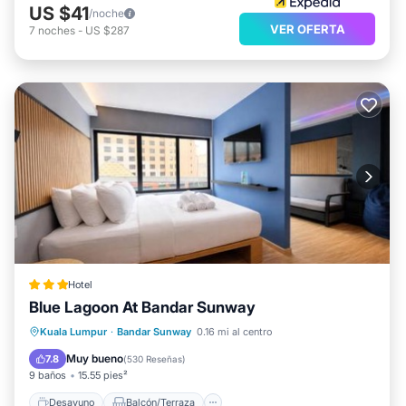
US $41
/noche
VER OFERTA
7
noches
-
US $287
Hotel
Blue Lagoon At Bandar Sunway
Desayuno
Balcón/Terraza
Cocina
Kuala Lumpur
·
Bandar Sunway
0.16 mi al centro
Aire acondicionado
Muy bueno
7.8
(
530 Reseñas
)
9 baños
15.55 pies²
Desayuno
Balcón/Terraza