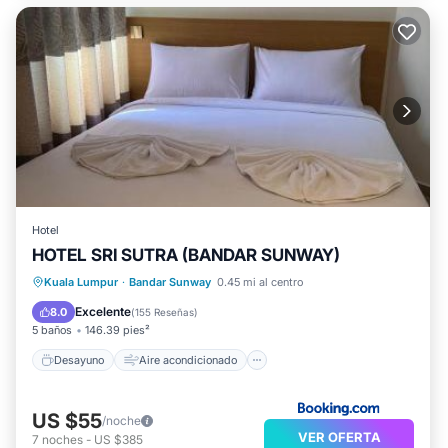
Hotel
HOTEL SRI SUTRA (BANDAR SUNWAY)
Desayuno
Aire acondicionado
Kuala Lumpur
·
Bandar Sunway
0.45 mi al centro
Internet
Apto para niños
Excelente
8.0
(
155 Reseñas
)
5 baños
146.39 pies²
Desayuno
Aire acondicionado
US $55
/noche
VER OFERTA
7
noches
-
US $385