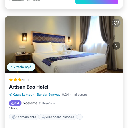
Precio bajó
Hotel
Artisan Eco Hotel
Aparcamiento
Aire acondicionado
Kuala Lumpur
·
Bandar Sunway
0.24 mi al centro
Internet
Apto para niños
Excelente
8.4
(
91 Reseñas
)
1 Baño
Aparcamiento
Aire acondicionado