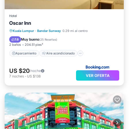
Hotel
Oscar Inn
Aparcamiento
Aire acondicionado
Kuala Lumpur
·
Bandar Sunway
0.29 mi al centro
Apto para niños
Seguridad/Protección
Muy bueno
7.6
(
25 Reseñas
)
2 baños
204.51 pies²
Aparcamiento
Aire acondicionado
US $20
/noche
VER OFERTA
7
noches
-
US $138