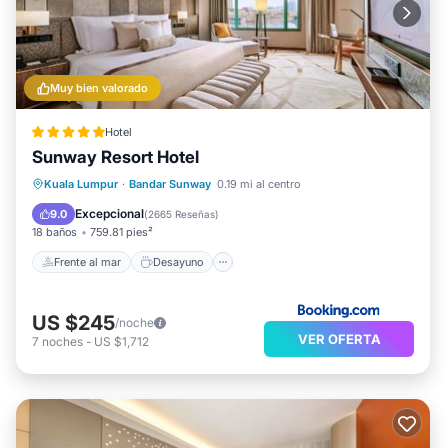
Muy bien valorado
Hotel
Sunway Resort Hotel
Frente al mar
Desayuno
Kuala Lumpur
·
Bandar Sunway
0.19 mi al centro
Aparcamiento
Piscina
Excepcional
9.0
(
2665 Reseñas
)
18 baños
759.81 pies²
Frente al mar
Desayuno
US $245
/noche
VER OFERTA
7
noches
-
US $1,712