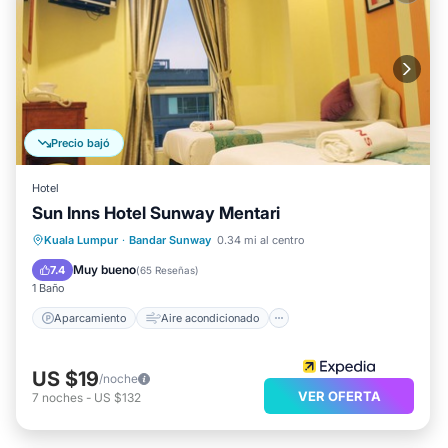
Precio bajó
Hotel
Sun Inns Hotel Sunway Mentari
Aparcamiento
Aire acondicionado
Kuala Lumpur
·
Bandar Sunway
0.34 mi al centro
Internet
Apto para niños
Muy bueno
7.4
(
65 Reseñas
)
1 Baño
Aparcamiento
Aire acondicionado
US $19
/noche
VER OFERTA
7
noches
-
US $132