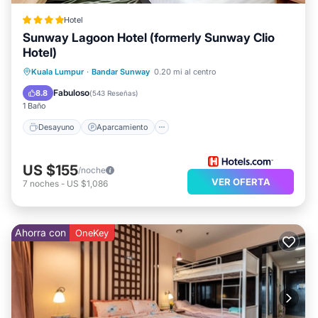
Hotel
Sunway Lagoon Hotel (formerly Sunway Clio
Hotel)
Desayuno
Aparcamiento
Piscina
Kuala Lumpur
·
Bandar Sunway
0.20 mi al centro
Cocina
Fabuloso
8.8
(
543 Reseñas
)
1 Baño
Desayuno
Aparcamiento
US $155
/noche
VER OFERTA
7
noches
-
US $1,086
Ahorra con
OneKey