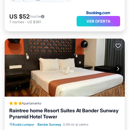
US $52
/noche
VER OFERTA
7
noches
-
US $361
Apartamento
Raintree home Resort Suites At Bander Sunway
Pyramid Hotel Tower
Aparcamiento
Aire acondicionado
Kuala Lumpur
·
Bandar Sunway
0.09 mi al centro