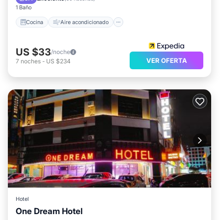
1 Baño
Cocina
Aire acondicionado
US $33
/noche
VER OFERTA
7
noches
-
US $234
Hotel
One Dream Hotel