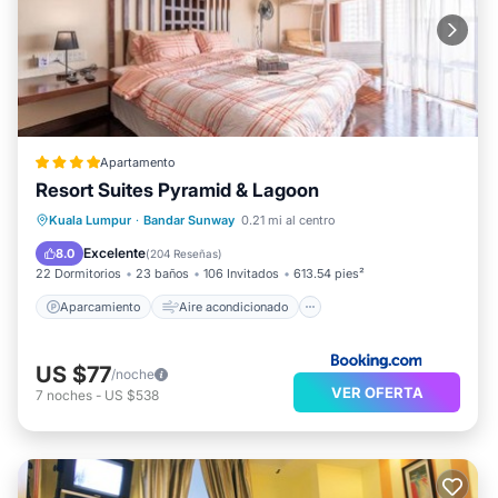
Apartamento
Resort Suites Pyramid & Lagoon
Aparcamiento
Aire acondicionado
Kuala Lumpur
·
Bandar Sunway
0.21 mi al centro
Internet
Apto para niños
Excelente
8.0
(
204 Reseñas
)
22 Dormitorios
23 baños
106 Invitados
613.54 pies²
Aparcamiento
Aire acondicionado
US $77
/noche
VER OFERTA
7
noches
-
US $538