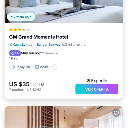
Precio bajó
Hotel
GM Grand Moments Hotel
Desayuno
Cocina
Kuala Lumpur
·
Bandar Sunway
0.15 mi al centro
Aire acondicionado
Internet
Muy bueno
7.4
(
123 Reseñas
)
1 Baño
Desayuno
Cocina
US $35
/noche
VER OFERTA
7
noches
-
US $242