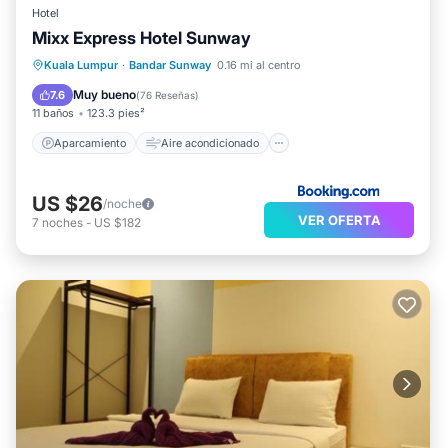
Hotel
Mixx Express Hotel Sunway
Aparcamiento
Aire acondicionado
Kuala Lumpur
·
Bandar Sunway
0.16 mi al centro
Internet
Apto para niños
Muy bueno
7.6
(
76 Reseñas
)
11 baños
123.3 pies²
Aparcamiento
Aire acondicionado
US $26
/noche
VER OFERTA
7
noches
-
US $182