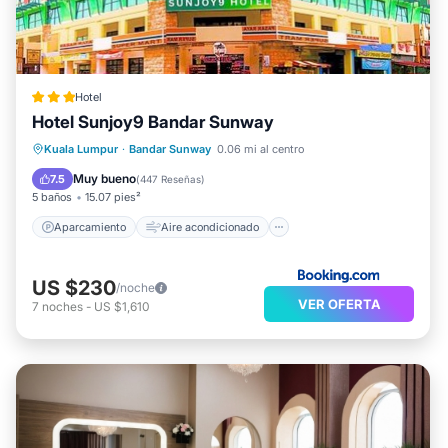
Hotel
Hotel Sunjoy9 Bandar Sunway
Aparcamiento
Aire acondicionado
Kuala Lumpur
·
Bandar Sunway
0.06 mi al centro
Internet
Apto para niños
Muy bueno
7.5
(
447 Reseñas
)
5 baños
15.07 pies²
Aparcamiento
Aire acondicionado
US $230
/noche
VER OFERTA
7
noches
-
US $1,610