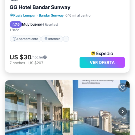
GG Hotel Bandar Sunway
Aparcamiento
Internet
Kuala Lumpur
·
Bandar Sunway
0.16 mi al centro
Apto para niños
Lavandería
Muy bueno
7.6
(
4 Reseñas
)
1 Baño
Aparcamiento
Internet
US $30
/noche
VER OFERTA
7
noches
-
US $207