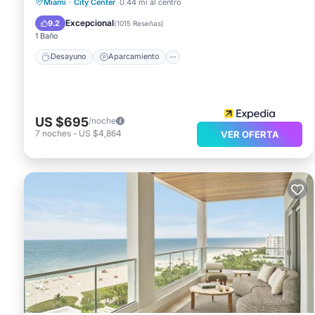
Desayuno
Aparcamiento
Piscina
Miami
·
City Center
0.44 mi al centro
Spa
Excepcional
9.2
(
1015 Reseñas
)
1 Baño
Desayuno
Aparcamiento
US $695
/noche
7
noches
-
US $4,864
VER OFERTA