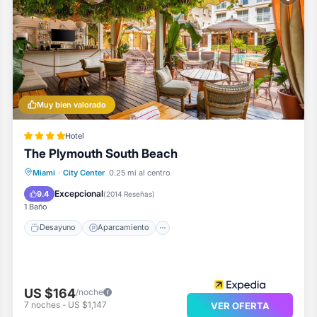
vez por estancia.
Muy bien valorado
Hotel
The Plymouth South Beach
Desayuno
Aparcamiento
Piscina
Miami
·
City Center
0.25 mi al centro
Spa
Excepcional
9.4
(
2014 Reseñas
)
1 Baño
Desayuno
Aparcamiento
US $164
/noche
7
noches
-
US $1,147
VER OFERTA