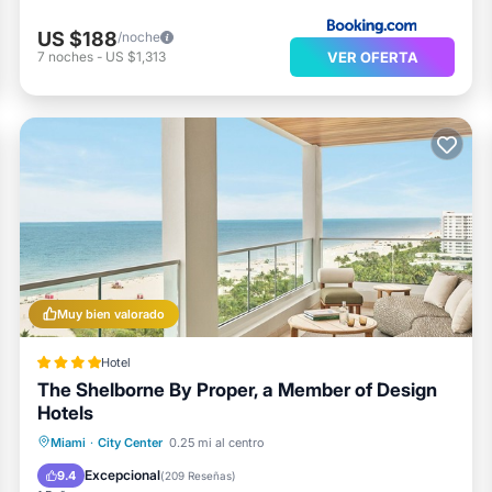
US $188
/noche
VER OFERTA
7
noches
-
US $1,313
Muy bien valorado
Hotel
The Shelborne By Proper, a Member of Design
Hotels
Desayuno
Aparcamiento
Piscina
Miami
·
City Center
0.25 mi al centro
Vista al mar
Excepcional
9.4
(
209 Reseñas
)