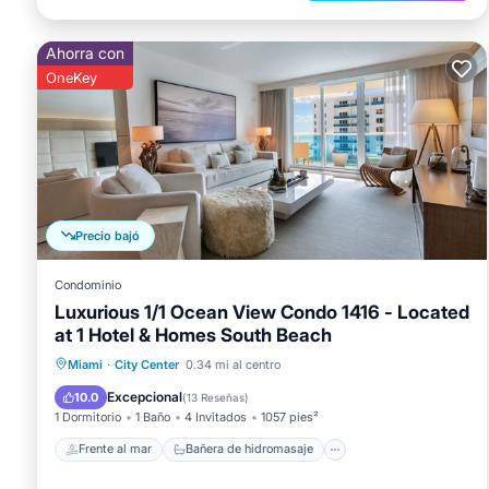
Ahorra con
OneKey
Precio bajó
Condominio
Luxurious 1/1 Ocean View Condo 1416 - Located
at 1 Hotel & Homes South Beach
Frente al mar
Bañera de hidromasaje
Miami
·
City Center
0.34 mi al centro
Piscina
Vista al mar
Excepcional
10.0
(
13 Reseñas
)
1 Dormitorio
1 Baño
4 Invitados
1057 pies²
Frente al mar
Bañera de hidromasaje