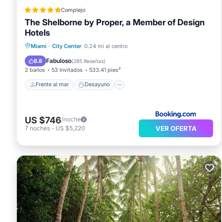
Complejo
The Shelborne by Proper, a Member of Design
Hotels
Frente al mar
Desayuno
Miami
·
City Center
0.24 mi al centro
Aparcamiento
Piscina
Fabuloso
8.8
(
285 Reseñas
)
2 baños
53 Invitados
533.41 pies²
Frente al mar
Desayuno
US $746
/noche
VER OFERTA
7
noches
-
US $5,220