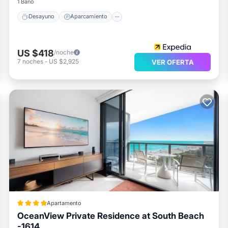
1 Baño
Desayuno
Aparcamiento
US $418
/noche
7
noches
-
US $2,925
VER OFERTA
Apartamento
OceanView Private Residence at South Beach
-1614