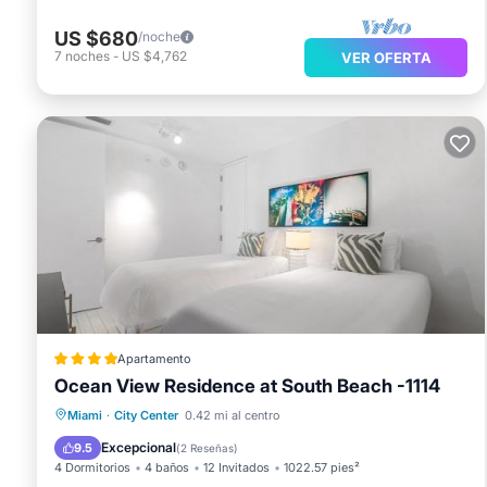
US $680
/noche
7
noches
-
US $4,762
VER OFERTA
Apartamento
Ocean View Residence at South Beach -1114
Frente al mar
Desayuno
Miami
·
City Center
0.42 mi al centro
Aparcamiento
Piscina
Excepcional
9.5
(
2 Reseñas
)
4 Dormitorios
4 baños
12 Invitados
1022.57 pies²