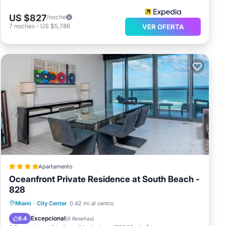
US $827
/noche
7
noches
-
US $5,786
VER OFERTA
Apartamento
Oceanfront Private Residence at South Beach -
828
Frente al mar
Desayuno
Miami
·
City Center
0.42 mi al centro
Aparcamiento
Piscina
Excepcional
9.4
(
6 Reseñas
)