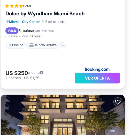
Hotel
Dolce by Wyndham Miami Beach
Piscina
Balcón/Terraza
Vistas
Miami
·
City Center
0.17 mi al centro
Aire acondicionado
Fabuloso
8.8
(
138 Reseñas
)
6 baños
279.86 pies²
Piscina
Balcón/Terraza
US $250
/noche
VER OFERTA
7
noches
-
US $1,751