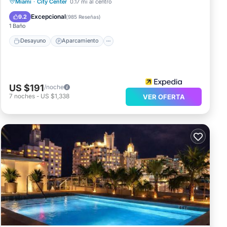
Desayuno
Aparcamiento
Piscina
Miami
·
City Center
0.17 mi al centro
Balcón/Terraza
Excepcional
9.2
(
985 Reseñas
)
1 Baño
Desayuno
Aparcamiento
US $191
/noche
7
noches
-
US $1,338
VER OFERTA