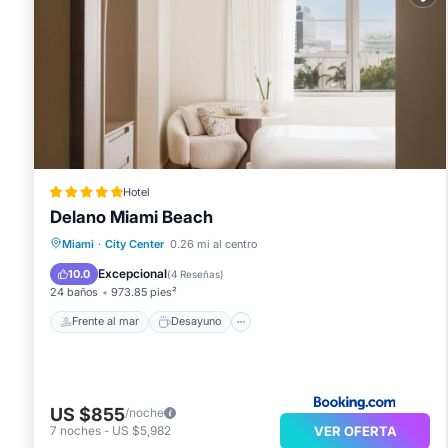
cambio de sábanas. Se ofrece servicio de limpieza una 
Hotel
Delano Miami Beach
Frente al mar
Desayuno
Miami
·
City Center
0.26 mi al centro
Aparcamiento
Piscina
Excepcional
10.0
(
4 Reseñas
)
24 baños
973.85 pies²
Frente al mar
Desayuno
US $855
/noche
VER OFERTA
7
noches
-
US $5,982