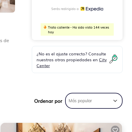
Serás redirigido a
Trato caliente - Ha sido visto 144 veces
hoy
es de
¿No es el ajuste correcto? Consulte
nuestras otras propiedades en
City
Center
nales
Ordenar por
Más popular
as y