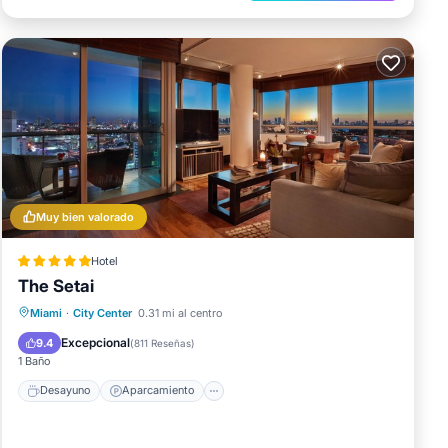
Muy bien valorado
Hotel
The Setai
Desayuno
Aparcamiento
Piscina
Miami
·
City Center
0.31 mi al centro
Spa
Excepcional
9.4
(
811 Reseñas
)
1 Baño
Desayuno
Aparcamiento