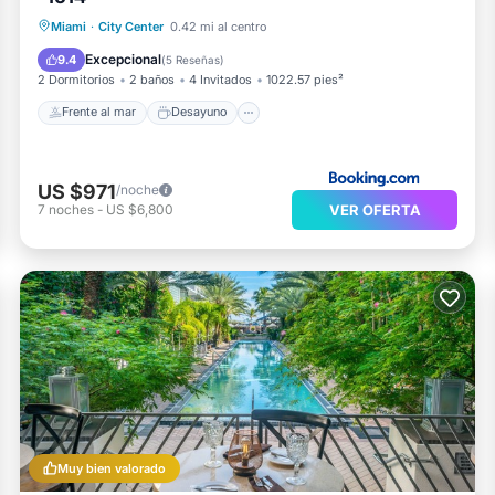
Frente al mar
Desayuno
Miami
·
City Center
0.42 mi al centro
Aparcamiento
Piscina
Excepcional
9.4
(
5 Reseñas
)
2 Dormitorios
2 baños
4 Invitados
1022.57 pies²
Frente al mar
Desayuno
US $971
/noche
VER OFERTA
7
noches
-
US $6,800
Muy bien valorado