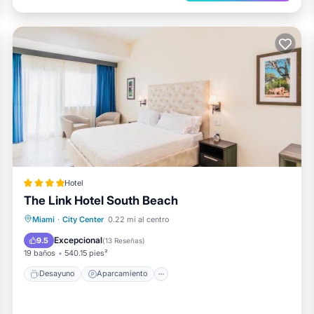
Hotel
The Link Hotel South Beach
Desayuno
Aparcamiento
Miami
·
City Center
0.22 mi al centro
Balcón/Terraza
Cocina
Excepcional
9.5
(
13 Reseñas
)
19 baños
540.15 pies²
Desayuno
Aparcamiento