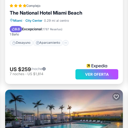
Complejo
The National Hotel Miami Beach
Desayuno
Aparcamiento
Piscina
Miami
·
City Center
0.29 mi al centro
Spa
Excepcional
9.0
(
1787 Reseñas
)
1 Baño
Desayuno
Aparcamiento
US $259
/noche
7
noches
-
US $1,814
VER OFERTA