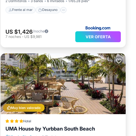
2 Dormitorios
3 baños
6 Invitados
1765.28 pies²
Frente al mar
Desayuno
US $1,426
/noche
VER OFERTA
7
noches
-
US $9,981
Muy bien valorado
Hotel
UMA House by Yurbban South Beach