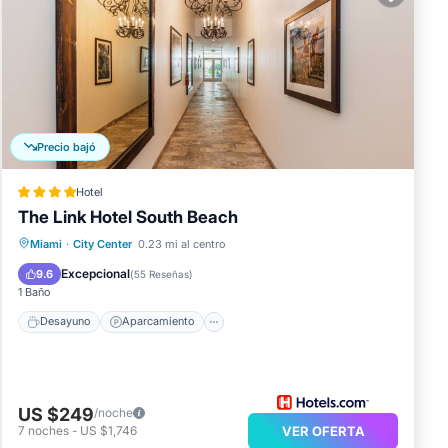
Precio bajó
Hotel
The Link Hotel South Beach
Desayuno
Aparcamiento
Miami
·
City Center
0.23 mi al centro
Vista al mar
Vistas
Excepcional
9.6
(
55 Reseñas
)
1 Baño
Desayuno
Aparcamiento
US $249
/noche
7
noches
-
US $1,746
VER OFERTA