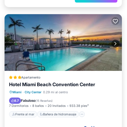
Apartamento
Hotel Miami Beach Convention Center
Frente al mar
Bañera de hidromasaje
Miami
·
City Center
0.29 mi al centro
Piscina
Spa
Fabuloso
8.7
(
15 Reseñas
)
7 Dormitorios
8 baños
20 Invitados
933.38 pies²
Frente al mar
Bañera de hidromasaje