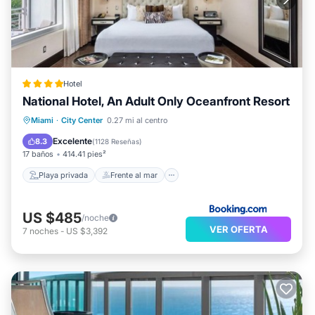
Hotel
National Hotel, An Adult Only Oceanfront Resort
Playa privada
Frente al mar
Miami
·
City Center
0.27 mi al centro
Desayuno
Aparcamiento
Excelente
8.3
(
1128 Reseñas
)
17 baños
414.41 pies²
Playa privada
Frente al mar
US $485
/noche
VER OFERTA
7
noches
-
US $3,392