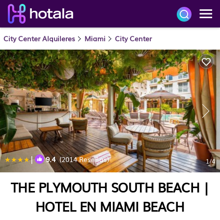
City Center Alquileres
Miami
City Center
|
9.4
(2014 Reseñas)
1
/4
THE PLYMOUTH SOUTH BEACH |
HOTEL EN MIAMI BEACH