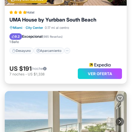
Hotel
UMA House by Yurbban South Beach
Desayuno
Aparcamiento
Piscina
Miami
·
City Center
0.17 mi al centro
Balcón/Terraza
Excepcional
9.2
(
985 Reseñas
)
1 Baño
Desayuno
Aparcamiento
US $191
/noche
VER OFERTA
7
noches
-
US $1,338