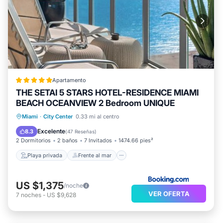
Apartamento
THE SETAI 5 STARS HOTEL-RESIDENCE MIAMI
BEACH OCEANVIEW 2 Bedroom UNIQUE
Playa privada
Frente al mar
Miami
·
City Center
0.33 mi al centro
Bañera de hidromasaje
Desayuno
Excelente
8.3
(
47 Reseñas
)
2 Dormitorios
2 baños
7 Invitados
1474.66 pies²
Playa privada
Frente al mar
US $1,375
/noche
VER OFERTA
7
noches
-
US $9,628