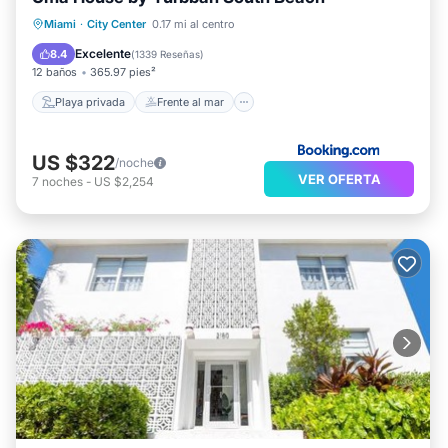
Playa privada
Frente al mar
Miami
·
City Center
0.17 mi al centro
Desayuno
Aparcamiento
Excelente
8.4
(
1339 Reseñas
)
12 baños
365.97 pies²
Playa privada
Frente al mar
US $322
/noche
VER OFERTA
7
noches
-
US $2,254