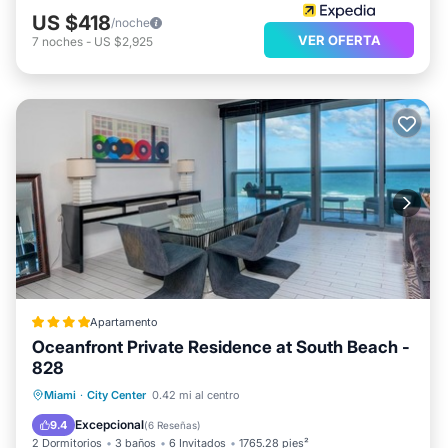
US $418
/noche
VER OFERTA
7
noches
-
US $2,925
Apartamento
Oceanfront Private Residence at South Beach -
828
Frente al mar
Desayuno
Miami
·
City Center
0.42 mi al centro
Aparcamiento
Piscina
Excepcional
9.4
(
6 Reseñas
)
2 Dormitorios
3 baños
6 Invitados
1765.28 pies²