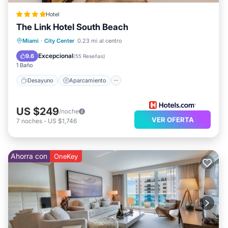
Hotel
The Link Hotel South Beach
Desayuno
Aparcamiento
Miami
·
City Center
0.23 mi al centro
Vista al mar
Vistas
Excepcional
9.6
(
55 Reseñas
)
1 Baño
Desayuno
Aparcamiento
US $249
/noche
VER OFERTA
7
noches
-
US $1,746
Ahorra con
OneKey