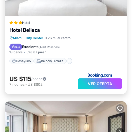
Hotel
Hotel Belleza
Desayuno
Balcón/Terraza
Vistas
Miami
·
City Center
0.26 mi al centro
Cocina
Excelente
8.3
(
1743 Reseñas
)
18 baños
528.87 pies²
Desayuno
Balcón/Terraza
US $115
/noche
VER OFERTA
7
noches
-
US $802