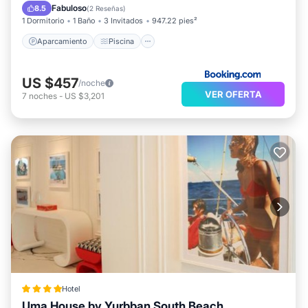
Aire acondicionado
Internet
Fabuloso
8.5
(
2 Reseñas
)
1 Dormitorio
1 Baño
3 Invitados
947.22 pies²
Aparcamiento
Piscina
US $457
/noche
VER OFERTA
7
noches
-
US $3,201
Hotel
Uma House by Yurbban South Beach