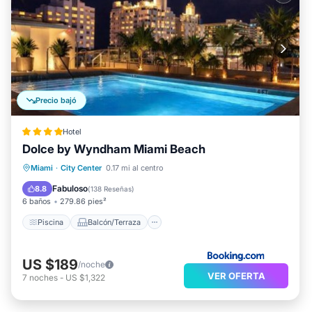
Precio bajó
Hotel
Dolce by Wyndham Miami Beach
Piscina
Balcón/Terraza
Vistas
Miami
·
City Center
0.17 mi al centro
Aire acondicionado
Fabuloso
8.8
(
138 Reseñas
)
6 baños
279.86 pies²
Piscina
Balcón/Terraza
US $189
/noche
VER OFERTA
7
noches
-
US $1,322