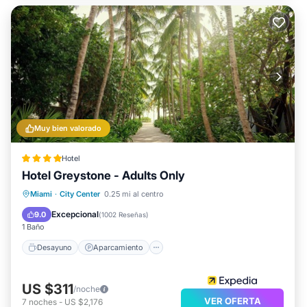
Muy bien valorado
Hotel
Hotel Greystone - Adults Only
Desayuno
Aparcamiento
Piscina
Miami
·
City Center
0.25 mi al centro
Vista al mar
Excepcional
9.0
(
1002 Reseñas
)
1 Baño
Desayuno
Aparcamiento
US $311
/noche
VER OFERTA
7
noches
-
US $2,176