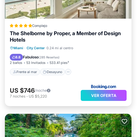
Complejo
The Shelborne by Proper, a Member of Design
Hotels
Frente al mar
Desayuno
Miami
·
City Center
0.24 mi al centro
Aparcamiento
Piscina
Fabuloso
8.8
(
285 Reseñas
)
2 baños
53 Invitados
533.41 pies²
Frente al mar
Desayuno
US $746
/noche
VER OFERTA
7
noches
-
US $5,220