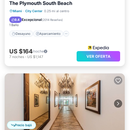
The Plymouth South Beach
Desayuno
Aparcamiento
Piscina
Miami
·
City Center
0.25 mi al centro
Spa
Excepcional
9.4
(
2014 Reseñas
)
1 Baño
Desayuno
Aparcamiento
US $164
/noche
VER OFERTA
7
noches
-
US $1,147
Precio bajó