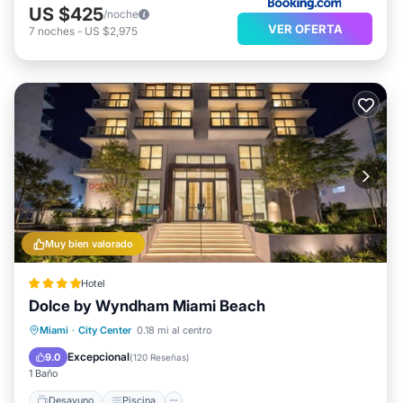
US $425
/noche
VER OFERTA
7
noches
-
US $2,975
Muy bien valorado
Hotel
Dolce by Wyndham Miami Beach
Desayuno
Piscina
Balcón/Terraza
Miami
·
City Center
0.18 mi al centro
Aire acondicionado
Excepcional
9.0
(
120 Reseñas
)
1 Baño
Desayuno
Piscina