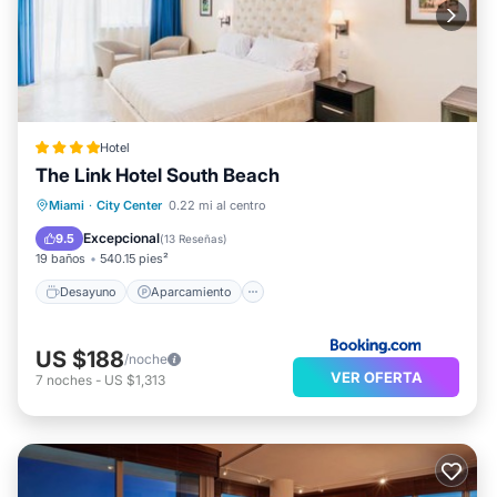
Hotel
The Link Hotel South Beach
Desayuno
Aparcamiento
Miami
·
City Center
0.22 mi al centro
Balcón/Terraza
Cocina
Excepcional
9.5
(
13 Reseñas
)
19 baños
540.15 pies²
Desayuno
Aparcamiento
US $188
/noche
VER OFERTA
7
noches
-
US $1,313