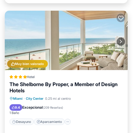
Muy bien valorado
Hotel
The Shelborne By Proper, a Member of Design
Hotels
Desayuno
Aparcamiento
Piscina
Miami
·
City Center
0.25 mi al centro
Vista al mar
Excepcional
9.4
(
209 Reseñas
)
1 Baño
Desayuno
Aparcamiento