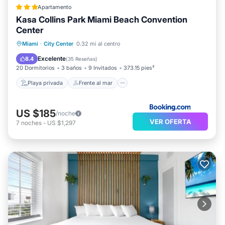
Apartamento
Kasa Collins Park Miami Beach Convention
Center
Playa privada
Frente al mar
Miami
·
City Center
0.32 mi al centro
Vista al mar
Vistas
Excelente
8.4
(
35 Reseñas
)
20 Dormitorios
3 baños
9 Invitados
373.15 pies²
Playa privada
Frente al mar
US $185
/noche
VER OFERTA
7
noches
-
US $1,297