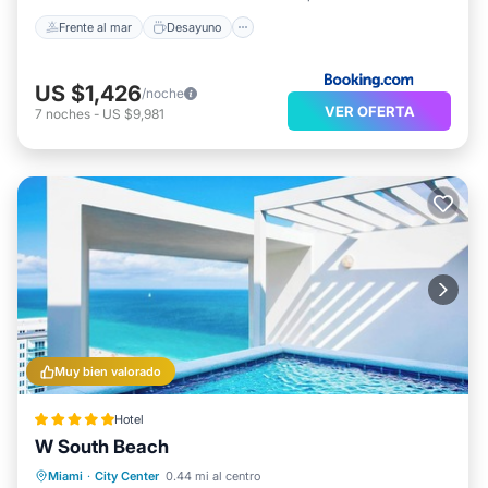
Frente al mar
Desayuno
US $1,426
/noche
VER OFERTA
7
noches
-
US $9,981
Muy bien valorado
Hotel
W South Beach
Desayuno
Aparcamiento
Piscina
Miami
·
City Center
0.44 mi al centro