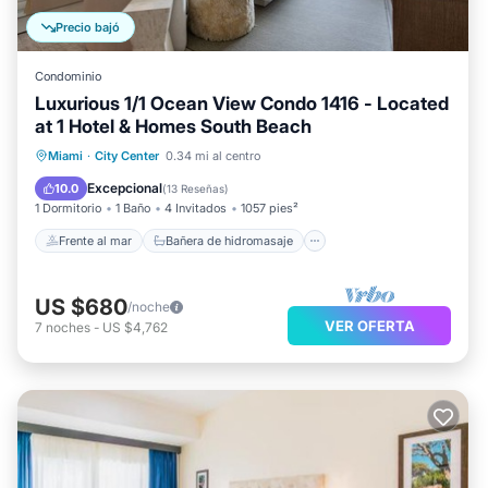
Precio bajó
Condominio
Luxurious 1/1 Ocean View Condo 1416 - Located
at 1 Hotel & Homes South Beach
Frente al mar
Bañera de hidromasaje
Miami
·
City Center
0.34 mi al centro
Piscina
Vista al mar
Excepcional
10.0
(
13 Reseñas
)
1 Dormitorio
1 Baño
4 Invitados
1057 pies²
Frente al mar
Bañera de hidromasaje
US $680
/noche
VER OFERTA
7
noches
-
US $4,762