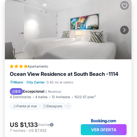
Apartamento
Ocean View Residence at South Beach -1114
Frente al mar
Desayuno
Miami
·
City Center
0.42 mi al centro
Aparcamiento
Piscina
Excepcional
9.5
(
2 Reseñas
)
4 Dormitorios
4 baños
12 Invitados
1022.57 pies²
Frente al mar
Desayuno
US $1,133
/noche
VER OFERTA
7
noches
-
US $7,932