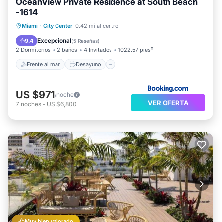
OceanView Private Residence at South Beach
-1614
Frente al mar
Desayuno
Miami
·
City Center
0.42 mi al centro
Aparcamiento
Piscina
Excepcional
9.4
(
5 Reseñas
)
2 Dormitorios
2 baños
4 Invitados
1022.57 pies²
Frente al mar
Desayuno
US $971
/noche
VER OFERTA
7
noches
-
US $6,800
Muy bien valorado