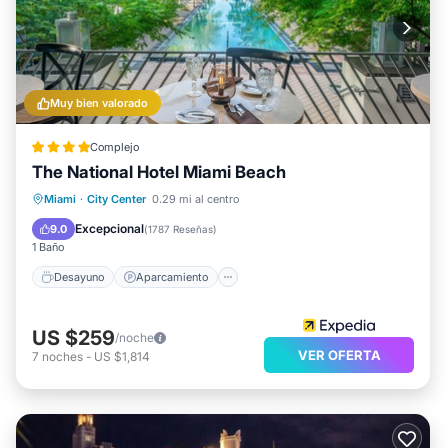
Muy bien valorado
Complejo
The National Hotel Miami Beach
Desayuno
Aparcamiento
Piscina
Miami
·
City Center
0.29 mi al centro
Spa
Excepcional
9.0
(
1787 Reseñas
)
1 Baño
Desayuno
Aparcamiento
US $259
/noche
VER OFERTA
7
noches
-
US $1,814