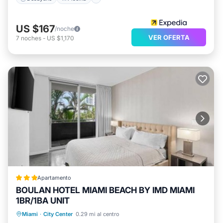
US $167
/noche
VER OFERTA
7
noches
-
US $1,170
Apartamento
BOULAN HOTEL MIAMI BEACH BY IMD MIAMI
1BR/1BA UNIT
Aparcamiento
Piscina
Miami
·
City Center
0.29 mi al centro