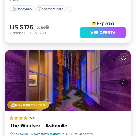
Desayuno
Aparcamiento
US $176
/noche
VER OFERTA
7
noches
-
US $1,233
Muy bien valorado
Hotel
The Windsor - Asheville
Aparcamiento
Aire acondicionado
Asheville
·
Downtown Asheville
0.09 mi al centro