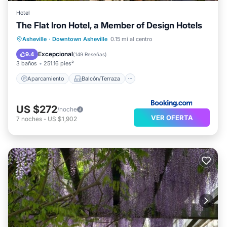
Hotel
The Flat Iron Hotel, a Member of Design Hotels
Aparcamiento
Balcón/Terraza
Asheville
·
Downtown Asheville
0.15 mi al centro
Cocina
Aire acondicionado
Excepcional
9.4
(
149 Reseñas
)
3 baños
251.16 pies²
Aparcamiento
Balcón/Terraza
US $272
/noche
VER OFERTA
7
noches
-
US $1,902