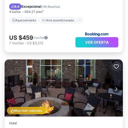
Internet
Se admiten mascotas
Excepcional
9.4
(
149 Reseñas
)
4 baños
694.27 pies²
Aparcamiento
Aire acondicionado
US $459
/noche
VER OFERTA
7
noches
-
US $3,213
Muy bien valorado
Hotel