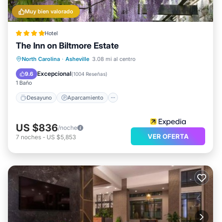
Muy bien valorado
Hotel
The Inn on Biltmore Estate
Desayuno
Aparcamiento
Piscina
North Carolina
·
Asheville
3.08 mi al centro
Spa
Excepcional
9.6
(
1004 Reseñas
)
1 Baño
Desayuno
Aparcamiento
US $836
/noche
VER OFERTA
7
noches
-
US $5,853