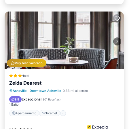
Muy bien valorado
Hotel
Zelda Dearest
Aparcamiento
Internet
Asheville
·
Downtown Asheville
0.33 mi al centro
Apto para niños
Accesibilidad
Excepcional
9.8
(
301 Reseñas
)
1 Baño
Aparcamiento
Internet