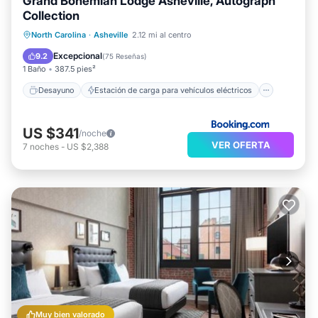
Grand Bohemian Lodge Asheville, Autograph
Collection
Desayuno
Estación de carga para vehículos eléctricos
North Carolina
·
Asheville
2.12 mi al centro
Aparcamiento
Spa
Excepcional
9.2
(
75 Reseñas
)
1 Baño
387.5 pies²
Desayuno
Estación de carga para vehículos eléctricos
US $341
/noche
VER OFERTA
7
noches
-
US $2,388
Muy bien valorado