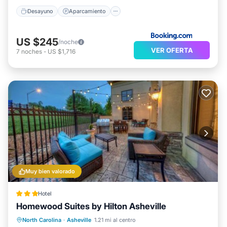
Desayuno
Aparcamiento
US $245
/noche
VER OFERTA
7
noches
-
US $1,716
Muy bien valorado
Hotel
Homewood Suites by Hilton Asheville
Piscina privada
Bañera de hidromasaje
North Carolina
·
Asheville
1.21 mi al centro