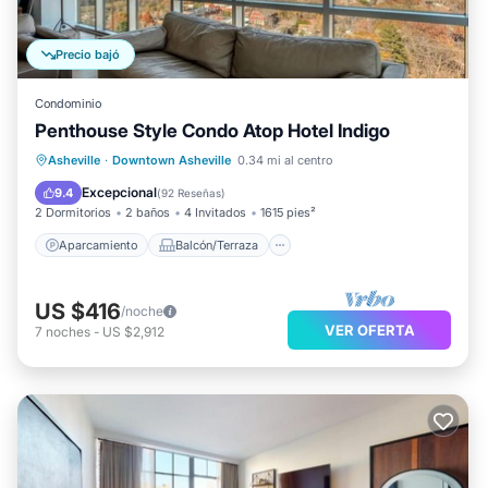
Precio bajó
Condominio
Penthouse Style Condo Atop Hotel Indigo
Aparcamiento
Balcón/Terraza
Asheville
·
Downtown Asheville
0.34 mi al centro
Cocina
Aire acondicionado
Excepcional
9.4
(
92 Reseñas
)
2 Dormitorios
2 baños
4 Invitados
1615 pies²
Aparcamiento
Balcón/Terraza
US $416
/noche
VER OFERTA
7
noches
-
US $2,912