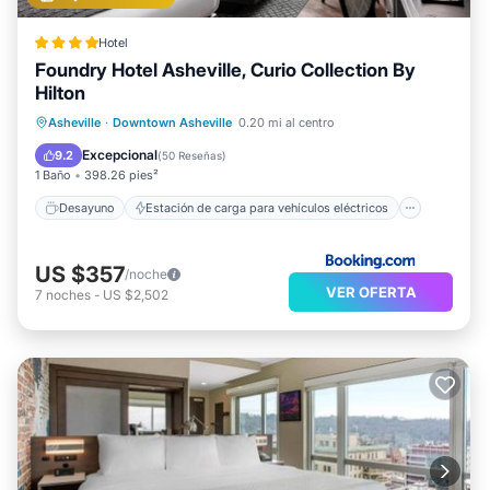
Hotel
Foundry Hotel Asheville, Curio Collection By
Hilton
Desayuno
Estación de carga para vehículos eléctricos
Asheville
·
Downtown Asheville
0.20 mi al centro
Aparcamiento
Balcón/Terraza
Excepcional
9.2
(
50 Reseñas
)
1 Baño
398.26 pies²
Desayuno
Estación de carga para vehículos eléctricos
US $357
/noche
VER OFERTA
7
noches
-
US $2,502