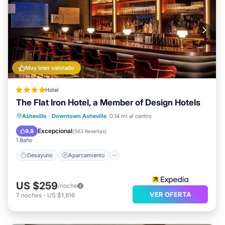
Muy bien valorado
Hotel
The Flat Iron Hotel, a Member of Design Hotels
Desayuno
Aparcamiento
Asheville
·
Downtown Asheville
0.14 mi al centro
Aire acondicionado
Internet
Excepcional
9.8
(
563 Reseñas
)
1 Baño
Desayuno
Aparcamiento
US $259
/noche
VER OFERTA
7
noches
-
US $1,816