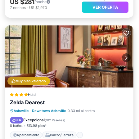
US $281
/noche
VER OFERTA
7
noches
-
US $1,970
Muy bien valorado
Hotel
Zelda Dearest
Aparcamiento
Balcón/Terraza
Asheville
·
Downtown Asheville
0.33 mi al centro
Cocina
Aire acondicionado
Excepcional
9.4
(
182 Reseñas
)
8 baños
513.98 pies²
Aparcamiento
Balcón/Terraza