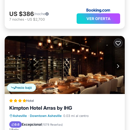
US $386
/noche
VER OFERTA
7
noches
-
US $2,700
Precio bajó
Hotel
Kimpton Hotel Arras by IHG
Desayuno
Aparcamiento
Asheville
·
Downtown Asheville
0.03 mi al centro
Balcón/Terraza
Cocina
Excepcional
9.6
(
1078 Reseñas
)
1 Baño