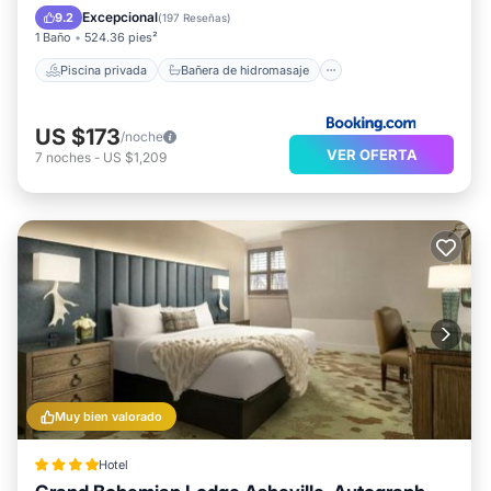
Desayuno
Aparcamiento
Excepcional
9.2
(
197 Reseñas
)
1 Baño
524.36 pies²
Piscina privada
Bañera de hidromasaje
US $173
/noche
VER OFERTA
7
noches
-
US $1,209
Muy bien valorado
Hotel