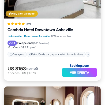
Muy bien valorado
Hotel
Cambria Hotel Downtown Asheville
Desayuno
Estación de carga para vehículos eléctricos
Asheville
·
Downtown Asheville
0.19 mi al centro
Aparcamiento
Balcón/Terraza
Excepcional
9.1
(
965 Reseñas
)
16 baños
392.21 pies²
Desayuno
Estación de carga para vehículos eléctricos
US $153
/noche
VER OFERTA
7
noches
-
US $1,073