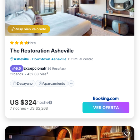
Muy bien valorado
Hotel
The Restoration Asheville
Desayuno
Aparcamiento
Spa
Asheville
·
Downtown Asheville
0.11 mi al centro
Balcón/Terraza
Excepcional
9.5
(
136 Reseñas
)
11 baños
452.08 pies²
Desayuno
Aparcamiento
US $324
/noche
VER OFERTA
7
noches
-
US $2,268