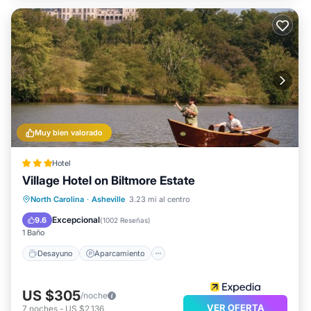
Muy bien valorado
Hotel
Village Hotel on Biltmore Estate
Desayuno
Aparcamiento
Piscina
North Carolina
·
Asheville
3.23 mi al centro
Spa
Excepcional
9.6
(
1002 Reseñas
)
1 Baño
Desayuno
Aparcamiento
US $305
/noche
VER OFERTA
7
noches
-
US $2,136