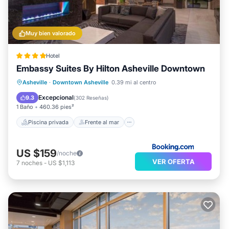
Muy bien valorado
Hotel
Embassy Suites By Hilton Asheville Downtown
Piscina privada
Frente al mar
Asheville
·
Downtown Asheville
0.39 mi al centro
Desayuno
Aparcamiento
Excepcional
9.3
(
302 Reseñas
)
1 Baño
460.36 pies²
Piscina privada
Frente al mar
US $159
/noche
VER OFERTA
7
noches
-
US $1,113