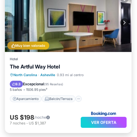
Muy bien valorado
Hotel
The Artful Way Hotel
Aparcamiento
Balcón/Terraza
North Carolina
·
Asheville
0.93 mi al centro
Cocina
Aire acondicionado
Excepcional
9.3
(
95 Reseñas
)
5 baños
1506.95 pies²
Aparcamiento
Balcón/Terraza
US $198
/noche
VER OFERTA
7
noches
-
US $1,387