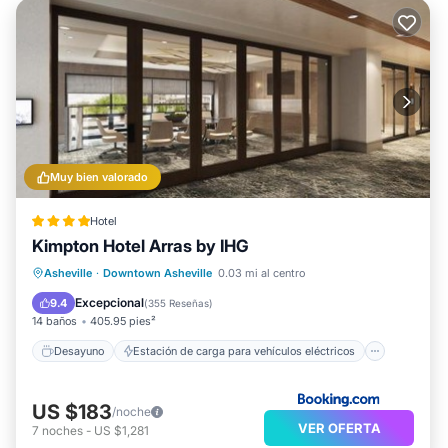
Muy bien valorado
Hotel
Kimpton Hotel Arras by IHG
Desayuno
Estación de carga para vehículos eléctricos
Asheville
·
Downtown Asheville
0.03 mi al centro
Aparcamiento
Balcón/Terraza
Excepcional
9.4
(
355 Reseñas
)
14 baños
405.95 pies²
Desayuno
Estación de carga para vehículos eléctricos
US $183
/noche
VER OFERTA
7
noches
-
US $1,281