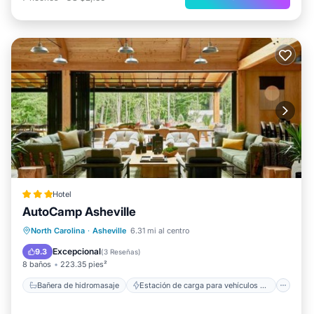
Hotel
AutoCamp Asheville
Bañera de hidromasaje
Estación de carga para vehículos eléctricos
North Carolina
·
Asheville
6.31 mi al centro
Aparcamiento
Balcón/Terraza
Excepcional
9.3
(
3 Reseñas
)
8 baños
223.35 pies²
Bañera de hidromasaje
Estación de carga para vehículos eléctricos