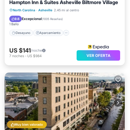
Hampton Inn & Suites Asheville Biltmore Village
Desayuno
Aparcamiento
Piscina
North Carolina
·
Asheville
2.45 mi al centro
Balcón/Terraza
Excepcional
9.6
(
1005 Reseñas
)
1 Baño
Desayuno
Aparcamiento
US $141
/noche
VER OFERTA
7
noches
-
US $984
Muy bien valorado