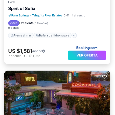
Hotel
Spirit of Sofia
Frente al mar
Bañera de hidromasaje
Palm Springs
·
Tahquitz River Estates
0.41 mi al centro
Aparcamiento
Piscina
Excelente
8.3
(
3 Reseñas
)
9 baños
Frente al mar
Bañera de hidromasaje
US $1,581
/noche
VER OFERTA
7
noches
-
US $11,066