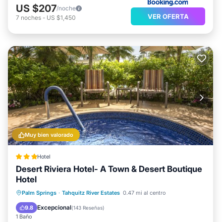
US $207
/noche
VER OFERTA
7
noches
-
US $1,450
Muy bien valorado
Hotel
Desert Riviera Hotel- A Town & Desert Boutique
Hotel
Bañera de hidromasaje
Desayuno
Palm Springs
·
Tahquitz River Estates
0.47 mi al centro
Aparcamiento
Piscina
Excepcional
9.8
(
143 Reseñas
)
1 Baño