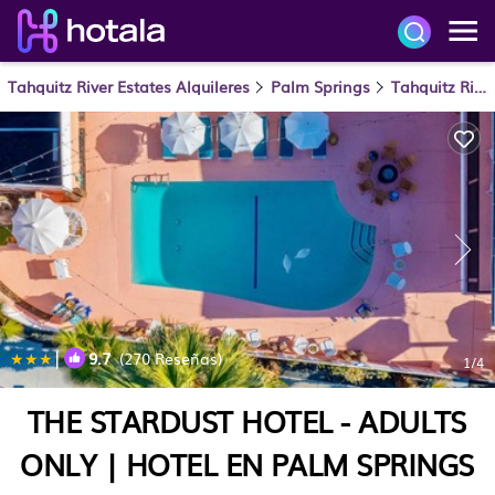
Tahquitz River Estates Alquileres
Palm Springs
Tahquitz River Estates
|
9.7
(270 Reseñas)
1
/4
THE STARDUST HOTEL - ADULTS
ONLY | HOTEL EN PALM SPRINGS