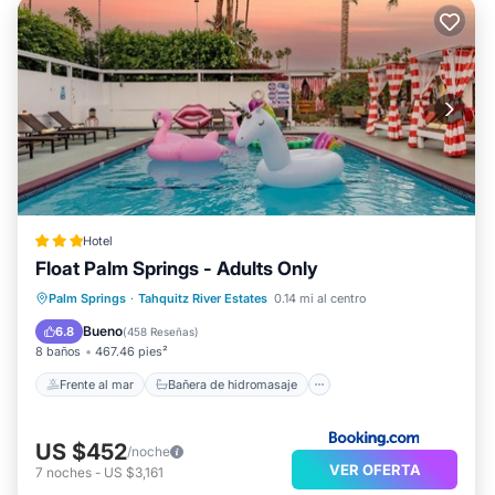
Hotel
Float Palm Springs - Adults Only
Frente al mar
Bañera de hidromasaje
Palm Springs
·
Tahquitz River Estates
0.14 mi al centro
Aparcamiento
Piscina
Bueno
6.8
(
458 Reseñas
)
8 baños
467.46 pies²
Frente al mar
Bañera de hidromasaje
US $452
/noche
VER OFERTA
7
noches
-
US $3,161