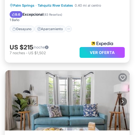
Desayuno
Aparcamiento
Piscina
Palm Springs
·
Tahquitz River Estates
0.40 mi al centro
Spa
Excepcional
9.6
(
83 Reseñas
)
1 Baño
Desayuno
Aparcamiento
US $215
/noche
VER OFERTA
7
noches
-
US $1,502