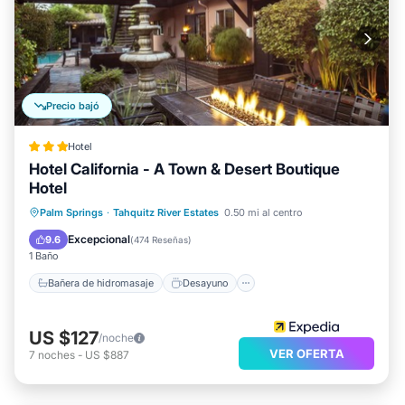
Precio bajó
Hotel
Hotel California - A Town & Desert Boutique
Hotel
Bañera de hidromasaje
Desayuno
Palm Springs
·
Tahquitz River Estates
0.50 mi al centro
Aparcamiento
Piscina
Excepcional
9.6
(
474 Reseñas
)
1 Baño
Bañera de hidromasaje
Desayuno
US $127
/noche
VER OFERTA
7
noches
-
US $887