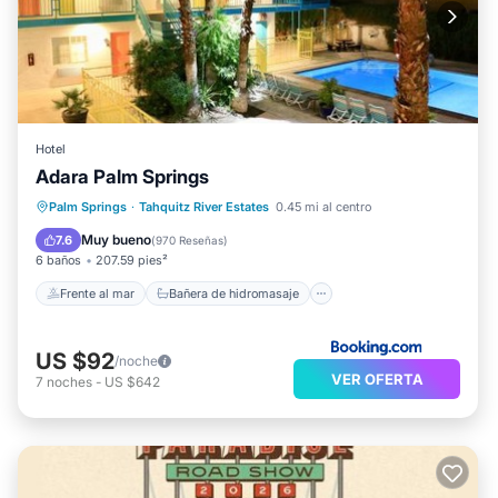
Hotel
Adara Palm Springs
Frente al mar
Bañera de hidromasaje
Palm Springs
·
Tahquitz River Estates
0.45 mi al centro
Desayuno
Aparcamiento
Muy bueno
7.6
(
970 Reseñas
)
6 baños
207.59 pies²
Frente al mar
Bañera de hidromasaje
US $92
/noche
VER OFERTA
7
noches
-
US $642