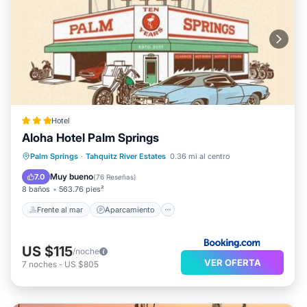
Hotel
Aloha Hotel Palm Springs
Frente al mar
Aparcamiento
Piscina
Palm Springs
·
Tahquitz River Estates
0.36 mi al centro
Vista al mar
Muy bueno
7.0
(
76 Reseñas
)
8 baños
563.76 pies²
Frente al mar
Aparcamiento
US $115
/noche
VER OFERTA
7
noches
-
US $805