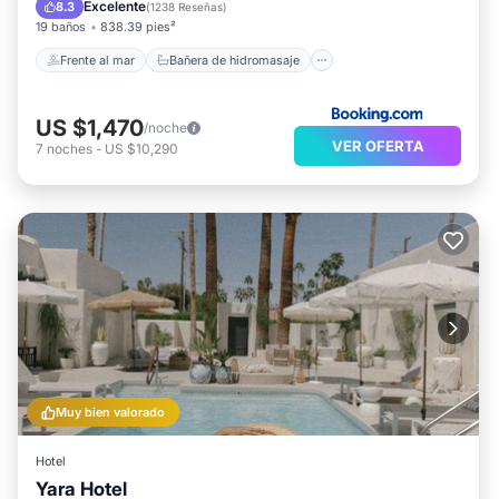
Desayuno
Aparcamiento
Excelente
8.3
(
1238 Reseñas
)
19 baños
838.39 pies²
Frente al mar
Bañera de hidromasaje
US $1,470
/noche
VER OFERTA
7
noches
-
US $10,290
Muy bien valorado
Hotel
Yara Hotel