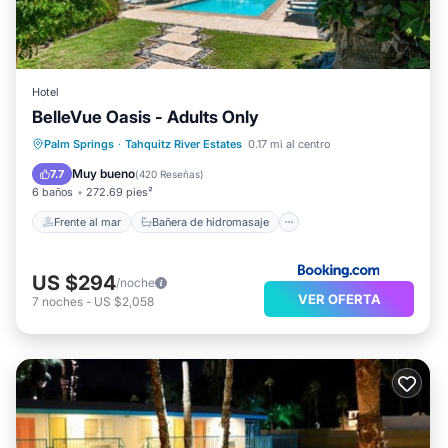
Hotel
BelleVue Oasis - Adults Only
Frente al mar
Bañera de hidromasaje
Palm Springs
·
Tahquitz River Estates
0.17 mi al centro
Aparcamiento
Piscina
Muy bueno
7.7
(
420 Reseñas
)
6 baños
272.69 pies²
Frente al mar
Bañera de hidromasaje
US $294
/noche
VER OFERTA
7
noches
-
US $2,058