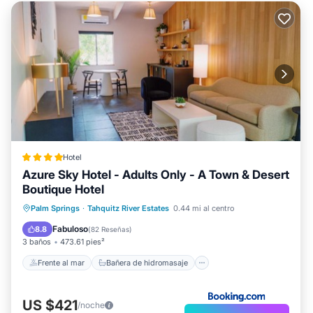
Hotel
Azure Sky Hotel - Adults Only - A Town & Desert
Boutique Hotel
Frente al mar
Bañera de hidromasaje
Palm Springs
·
Tahquitz River Estates
0.44 mi al centro
Desayuno
Aparcamiento
Fabuloso
8.8
(
82 Reseñas
)
3 baños
473.61 pies²
Frente al mar
Bañera de hidromasaje
US $421
/noche