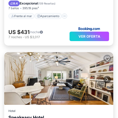
Vista al mar
Excepcional
9.4
(
109 Reseñas
)
7 baños
395.19 pies²
Frente al mar
Aparcamiento
US $431
/noche
VER OFERTA
7
noches
-
US $3,017
Hotel
Speakeasy Hotel