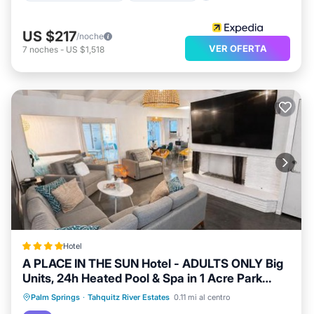
US $217
/noche
VER OFERTA
7
noches
-
US $1,518
Hotel
A PLACE IN THE SUN Hotel - ADULTS ONLY Big
Units, 24h Heated Pool & Spa in 1 Acre Park
Prime Location, DOG Friendly, TOP Midcentury
Frente al mar
Bañera de hidromasaje
Palm Springs
·
Tahquitz River Estates
0.11 mi al centro
Modern Boutique Hotel