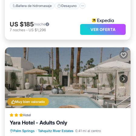
Bañera de hidromasaje
Desayuno
US $185
/noche
VER OFERTA
7
noches
-
US $1,296
Muy bien valorado
Hotel
Yara Hotel - Adults Only
Frente al mar
Aparcamiento
Piscina
Palm Springs
·
Tahquitz River Estates
0.41 mi al centro