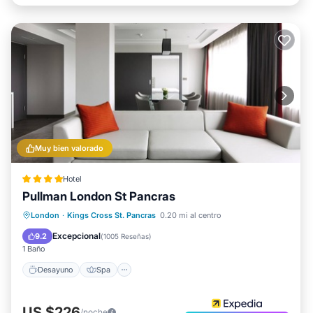
Muy bien valorado
Hotel
Pullman London St Pancras
Desayuno
Spa
Cocina
London
·
Kings Cross St. Pancras
0.20 mi al centro
Aire acondicionado
Excepcional
9.2
(
1005 Reseñas
)
1 Baño
Desayuno
Spa
US $226
/noche