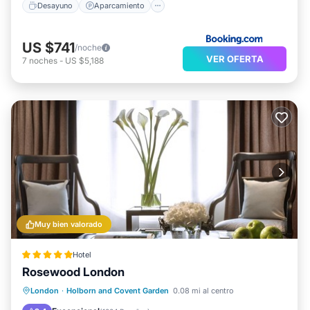
Desayuno
Aparcamiento
US $741
/noche
VER OFERTA
7
noches
-
US $5,188
Muy bien valorado
Hotel
Rosewood London
Desayuno
Aparcamiento
Spa
London
·
Holborn and Covent Garden
0.08 mi al centro
Balcón/Terraza