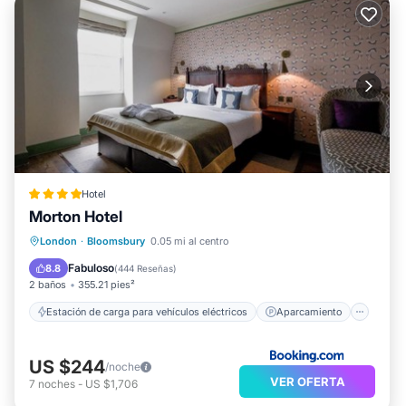
Hotel
Morton Hotel
Estación de carga para vehículos eléctricos
Aparcamiento
Aire acondicionado
London
·
Bloomsbury
0.05 mi al centro
Internet
Fabuloso
8.8
(
444 Reseñas
)
2 baños
355.21 pies²
Estación de carga para vehículos eléctricos
Aparcamiento
US $244
/noche
VER OFERTA
7
noches
-
US $1,706