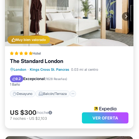
Muy bien valorado
Hotel
The Standard London
Desayuno
Balcón/Terraza
Cocina
London
·
Kings Cross St. Pancras
0.03 mi al centro
Aire acondicionado
Excepcional
9.2
(
1628 Reseñas
)
1 Baño
Desayuno
Balcón/Terraza
US $300
/noche
VER OFERTA
7
noches
-
US $2,103