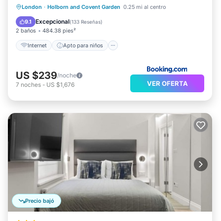
Internet
Apto para niños
London
·
Holborn and Covent Garden
0.25 mi al centro
Restaurante
Bar
Excepcional
9.1
(
133 Reseñas
)
2 baños
484.38 pies²
Internet
Apto para niños
US $239
/noche
VER OFERTA
7
noches
-
US $1,676
Precio bajó