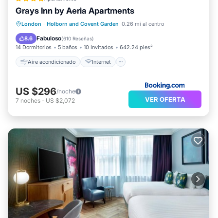
Grays Inn by Aeria Apartments
Aire acondicionado
Internet
London
·
Holborn and Covent Garden
0.26 mi al centro
Apto para niños
Accesibilidad
Fabuloso
8.6
(
610 Reseñas
)
14 Dormitorios
5 baños
10 Invitados
642.24 pies²
Aire acondicionado
Internet
US $296
/noche
VER OFERTA
7
noches
-
US $2,072