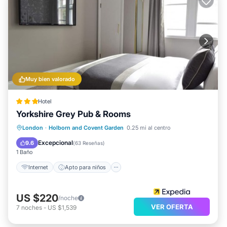
Muy bien valorado
Hotel
Yorkshire Grey Pub & Rooms
Internet
Apto para niños
London
·
Holborn and Covent Garden
0.25 mi al centro
Accesibilidad
Restaurante
Excepcional
9.6
(
63 Reseñas
)
1 Baño
Internet
Apto para niños
US $220
/noche
VER OFERTA
7
noches
-
US $1,539