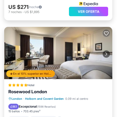
US $271
/noche
VER OFERTA
7
noches
-
US $1,895
En el 10% superior en Holborn and Covent Garden
Hotel
Rosewood London
Desayuno
Aparcamiento
Spa
London
·
Holborn and Covent Garden
0.09 mi al centro
Balcón/Terraza
Excepcional
9.1
(
1598 Reseñas
)
15 baños
703.45 pies²