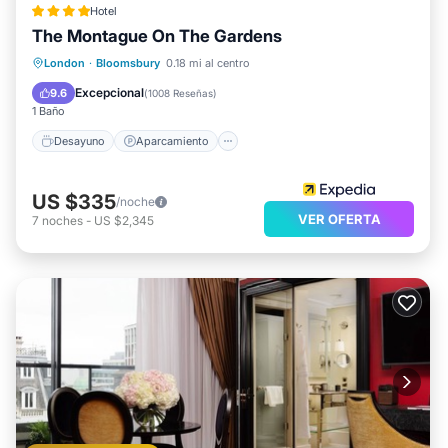
Hotel
The Montague On The Gardens
Desayuno
Aparcamiento
London
·
Bloomsbury
0.18 mi al centro
Balcón/Terraza
Cocina
Excepcional
9.6
(
1008 Reseñas
)
1 Baño
Desayuno
Aparcamiento
US $335
/noche
VER OFERTA
7
noches
-
US $2,345