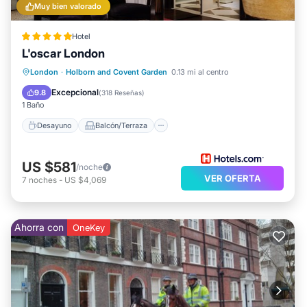
Muy bien valorado
Hotel
L'oscar London
Desayuno
Balcón/Terraza
Cocina
London
·
Holborn and Covent Garden
0.13 mi al centro
Aire acondicionado
Excepcional
9.8
(
318 Reseñas
)
1 Baño
Desayuno
Balcón/Terraza
US $581
/noche
VER OFERTA
7
noches
-
US $4,069
Ahorra con
OneKey