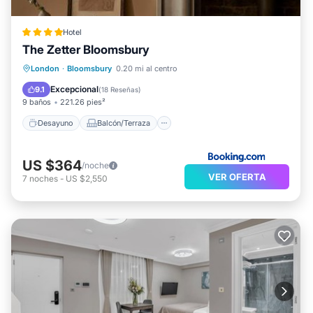
Hotel
The Zetter Bloomsbury
Desayuno
Balcón/Terraza
Vistas
London
·
Bloomsbury
0.20 mi al centro
Aire acondicionado
Excepcional
9.1
(
18 Reseñas
)
9 baños
221.26 pies²
Desayuno
Balcón/Terraza
US $364
/noche
VER OFERTA
7
noches
-
US $2,550