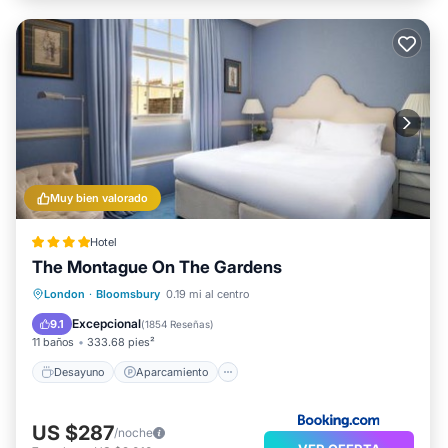
Muy bien valorado
Hotel
The Montague On The Gardens
Desayuno
Aparcamiento
London
·
Bloomsbury
0.19 mi al centro
Balcón/Terraza
Vistas
Excepcional
9.1
(
1854 Reseñas
)
11 baños
333.68 pies²
Desayuno
Aparcamiento
US $287
/noche