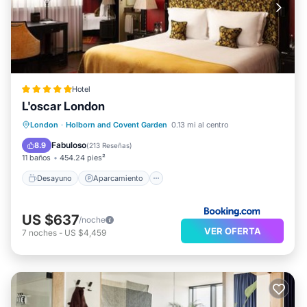
Hotel
L'oscar London
Desayuno
Aparcamiento
London
·
Holborn and Covent Garden
0.13 mi al centro
Balcón/Terraza
Aire acondicionado
Fabuloso
8.9
(
213 Reseñas
)
11 baños
454.24 pies²
Desayuno
Aparcamiento
US $637
/noche
VER OFERTA
7
noches
-
US $4,459