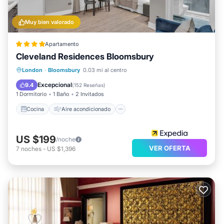
Muy bien valorado
Apartamento
Cleveland Residences Bloomsbury
Cocina
Aire acondicionado
Internet
London
·
Bloomsbury
0.03 mi al centro
Apto para niños
Excepcional
9.4
(
152 Reseñas
)
1 Dormitorio
1 Baño
2 Invitados
Cocina
Aire acondicionado
US $199
/noche
VER OFERTA
7
noches
-
US $1,396