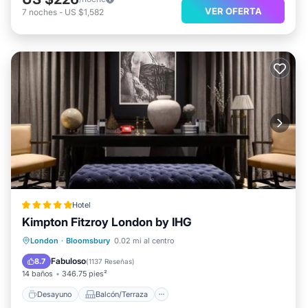
VER OFERTA
7
noches
-
US $1,582
Hotel
Kimpton Fitzroy London by IHG
Desayuno
Balcón/Terraza
London
·
Bloomsbury
0.02 mi al centro
Aire acondicionado
Internet
Fabuloso
8.7
(
1137 Reseñas
)
14 baños
346.75 pies²
Desayuno
Balcón/Terraza