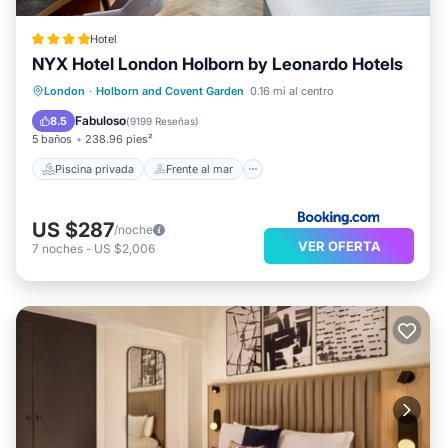
Hotel
NYX Hotel London Holborn by Leonardo Hotels
Piscina privada
Frente al mar
London
·
Holborn and Covent Garden
0.16 mi al centro
Desayuno
Piscina
Fabuloso
8.5
(
9199 Reseñas
)
5 baños
238.96 pies²
Piscina privada
Frente al mar
US $287
/noche
VER OFERTA
7
noches
-
US $2,006