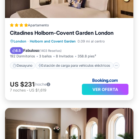
Apartamento
Citadines Holborn-Covent Garden London
Desayuno
Estación de carga para vehículos eléctricos
London
·
Holborn and Covent Garden
0.09 mi al centro
Aparcamiento
Cocina
Fabuloso
8.5
(
1403 Reseñas
)
192 Dormitorios
3 baños
8 Invitados
358.8 pies²
Desayuno
Estación de carga para vehículos eléctricos
US $231
/noche
VER OFERTA
7
noches
-
US $1,619