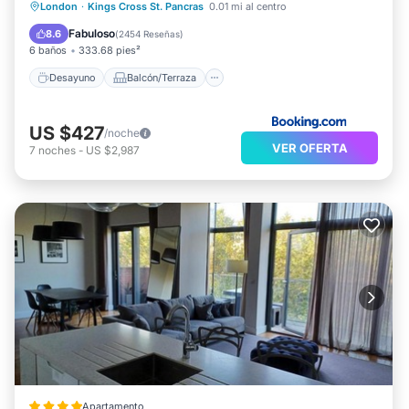
Desayuno
Balcón/Terraza
London
·
Kings Cross St. Pancras
0.01 mi al centro
Aire acondicionado
Internet
Fabuloso
8.6
(
2454 Reseñas
)
6 baños
333.68 pies²
Desayuno
Balcón/Terraza
US $427
/noche
VER OFERTA
7
noches
-
US $2,987
Apartamento