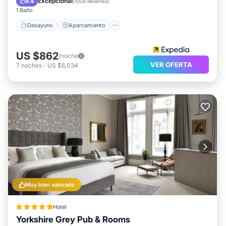
Excepcional
9.4
(
1004 Reseñas
)
1 Baño
Desayuno
Aparcamiento
US $862
/noche
VER OFERTA
7
noches
-
US $6,034
Muy bien valorado
Hotel
Yorkshire Grey Pub & Rooms