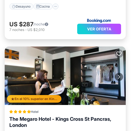
Desayuno
Cocina
US $287
/noche
VER OFERTA
7
noches
-
US $2,010
En el 10% superior en Kings Cross St. Pancras
Hotel
The Megaro Hotel - Kings Cross St Pancras,
London