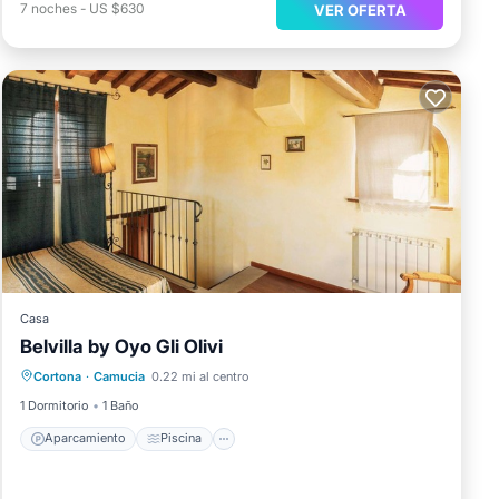
7
noches
-
US $630
VER OFERTA
Casa
Belvilla by Oyo Gli Olivi
Aparcamiento
Piscina
Cortona
·
Camucia
0.22 mi al centro
Balcón/Terraza
Internet
1 Dormitorio
1 Baño
Aparcamiento
Piscina