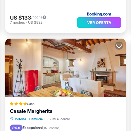
US $133
/noche
VER OFERTA
7
noches
-
US $932
Casa
Casale Margherita
Frente al mar
Aparcamiento
Piscina
Cortona
·
Camucia
0.32 mi al centro
Spa
Excepcional
9.6
(
15 Reseñas
)