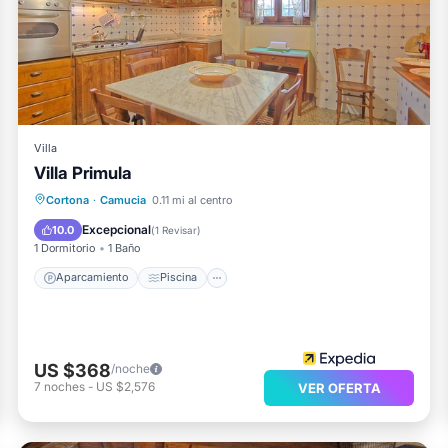
e 1 Dormitorio Apartamento Si desea obtener más información
on Auténtico, como son proporcionados por nuestro socio,
o y tiene todo Instalaciones que se han enumerado a
n compartidos por Booking.com para la lista "Un Angolo nel
Villa
Villa Primula
dos y somos considerados "precisos". Si tiene alguna
Aparcamiento
Piscina
Cortona
·
Camucia
0.11 mi al centro
ribe esto Apartamento, por favor déjanos saber.
Balcón/Terraza
Cocina
Excepcional
10.0
(
1 Revisar
)
KY3972A
1 Dormitorio
1 Baño
Aparcamiento
Piscina
US $368
/noche
7
noches
-
US $2,576
VER OFERTA