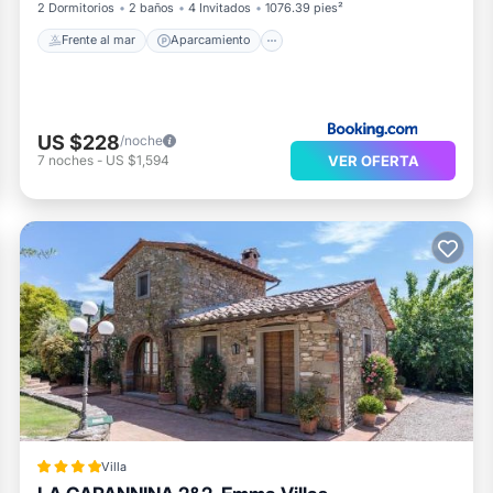
2 Dormitorios
2 baños
4 Invitados
1076.39 pies²
Frente al mar
Aparcamiento
US $228
/noche
VER OFERTA
7
noches
-
US $1,594
Villa