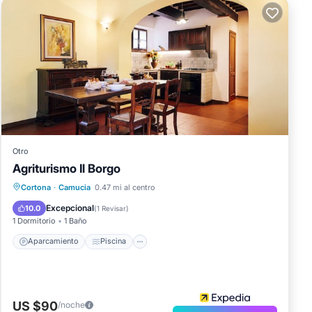
Otro
Agriturismo Il Borgo
Aparcamiento
Piscina
Cortona
·
Camucia
0.47 mi al centro
Balcón/Terraza
Cocina
Excepcional
10.0
(
1 Revisar
)
1 Dormitorio
1 Baño
Aparcamiento
Piscina
US $90
/noche