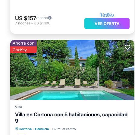
US $157
/noche
7
noches
-
US $1,100
VER OFERTA
Ahorra con
OneKey
Villa
Villa en Cortona con 5 habitaciones, capacidad
9
Piscina privada
Aparcamiento
Cortona
·
Camucia
0.12 mi al centro