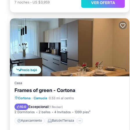
7
noches
-
US $3,959
VER OFERTA
Precio bajó
Casa
Frames of green - Cortona
Aparcamiento
Balcón/Terraza
Cortona
·
Camucia
0.53 mi al centro
Cocina
Aire acondicionado
Excepcional
10.0
(
1 Revisar
)
2 Dormitorios
2 baños
4 Invitados
1399 pies²
Aparcamiento
Balcón/Terraza