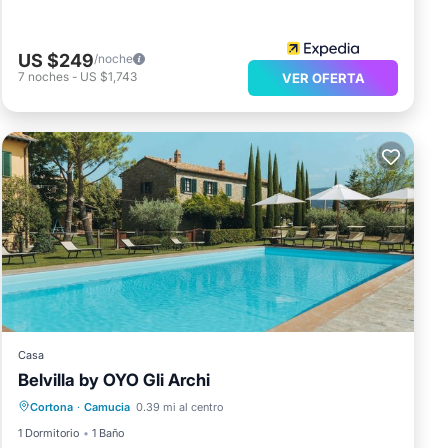
US $249
/noche
7
noches
-
US $1,743
VER OFERTA
Casa
Belvilla by OYO Gli Archi
Aparcamiento
Piscina
Cortona
·
Camucia
0.39 mi al centro
Balcón/Terraza
Cocina
1 Dormitorio
1 Baño