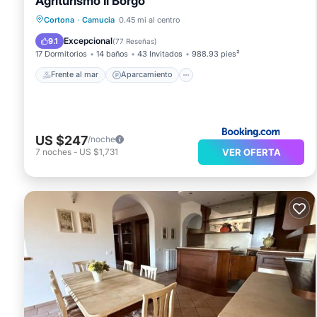
Agriturismo Il Borgo
Frente al mar
Aparcamiento
Piscina
Cortona
·
Camucia
0.45 mi al centro
Vista al mar
Excepcional
9.1
(
77 Reseñas
)
17 Dormitorios
14 baños
43 Invitados
988.93 pies²
Frente al mar
Aparcamiento
US $247
/noche
VER OFERTA
7
noches
-
US $1,731