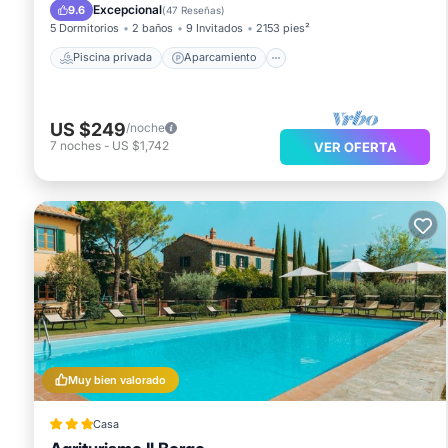
Piscina
Balcón/Terraza
Excepcional
9.6
(
47 Reseñas
)
5 Dormitorios
2 baños
9 Invitados
2153 pies²
Piscina privada
Aparcamiento
US $249
/noche
7
noches
-
US $1,742
VER OFERTA
Muy bien valorado
Casa