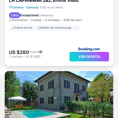
LA CAPANNINA 2&2, Emma Villas
Frente al mar
Bañera de hidromasaje
Cortona
·
Camucia
0.42 mi al centro
Aparcamiento
Piscina
Excepcional
9.0
(
3 Reseñas
)
2 Dormitorios
3 baños
4 Invitados
1259.38 pies²
Frente al mar
Bañera de hidromasaje
US $280
/noche
VER OFERTA
7
noches
-
US $1,960