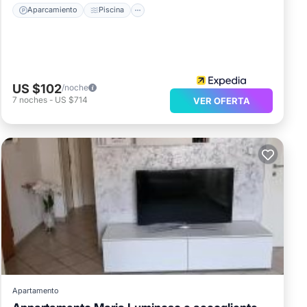
Aparcamiento
Piscina
US $102
/noche
7
noches
-
US $714
VER OFERTA
Apartamento