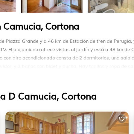
n Camucia, Cortona
de Piazza Grande y a 46 km de Estación de tren de Perugia, 
V. El alojamiento ofrece vistas al jardín y está a 48 km de 
 con aire acondicionado consta de 2 dormitorios, una sala 
vidor, y 2 baños con bidet y ducha. Hay toallas y ropa de c
 alojamiento, y Circolo del Golf Perugia está a 42 km. El
isi) está a 57 km.
ca D Camucia, Cortona
as y viajeros. Tiene varias comodidades que garantizarían 
nado, Estacionamiento, Mascota amigable, y varios otros. E
gar a Cortona y necesitar un lugar para quedarse? Ya sea par
tamento para su próxima visita, Seguramente te encantará.