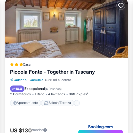
Casa
Piccola Fonte - Together in Tuscany
Aparcamiento
Balcón/Terraza
Cortona
·
Camucia
0.26 mi al centro
Aire acondicionado
Internet
Excepcional
10.0
(
6 Reseñas
)
2 Dormitorios
1 Baño
4 Invitados
968.75 pies²
Aparcamiento
Balcón/Terraza
US $130
/noche