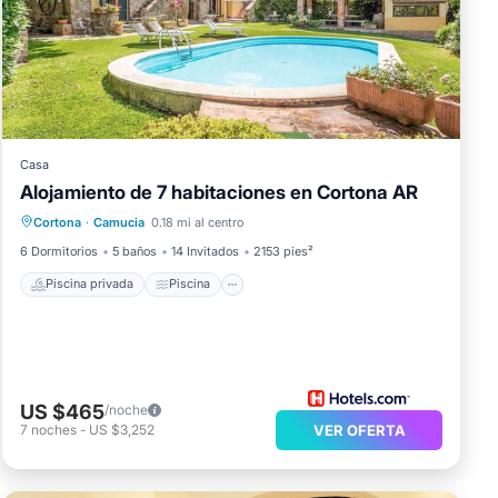
Casa
Alojamiento de 7 habitaciones en Cortona AR
Piscina privada
Piscina
Cocina
Cortona
·
Camucia
0.18 mi al centro
Apto para niños
6 Dormitorios
5 baños
14 Invitados
2153 pies²
Piscina privada
Piscina
US $465
/noche
7
noches
-
US $3,252
VER OFERTA