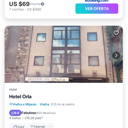
US $69
/noche
VER OFERTA
7
noches
-
US $480
Hotel
Hotel Orla
Esquí
Internet
Accesibilidad
Vielha e Mijaran
·
Vielha
0.13 mi al centro
TV
Fabuloso
8.8
(
620 Reseñas
)
4 baños
215.28 pies²
Esquí
Internet