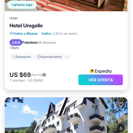
Precio bajó
Hotel
Hotel Urogallo
Desayuno
Aparcamiento
Esquí
Vielha e Mijaran
·
Vielha
0.15 mi al centro
Internet
Fabuloso
8.8
(
95 Reseñas
)
1 Baño
Desayuno
Aparcamiento
US $69
/noche
VER OFERTA
7
noches
-
US $484