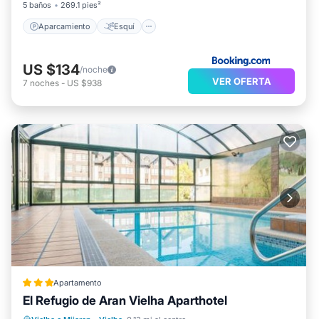
5 baños
269.1 pies²
Aparcamiento
Esquí
US $134
/noche
VER OFERTA
7
noches
-
US $938
Apartamento
El Refugio de Aran Vielha Aparthotel