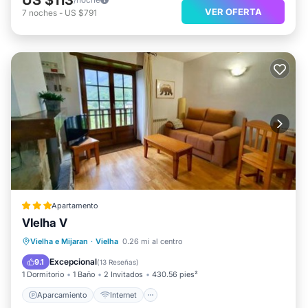
VER OFERTA
7
noches
-
US $791
Apartamento
VIelha V
Aparcamiento
Internet
Vielha e Mijaran
·
Vielha
0.26 mi al centro
Apto para niños
Seguridad/Protección
Excepcional
9.1
(
13 Reseñas
)
1 Dormitorio
1 Baño
2 Invitados
430.56 pies²
Aparcamiento
Internet