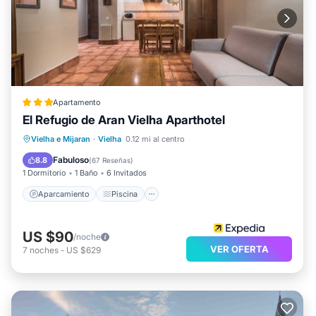
Apartamento
El Refugio de Aran Vielha Aparthotel
Aparcamiento
Piscina
Vielha e Mijaran
·
Vielha
0.12 mi al centro
Balcón/Terraza
Cocina
Fabuloso
8.8
(
67 Reseñas
)
1 Dormitorio
1 Baño
6 Invitados
Aparcamiento
Piscina
US $90
/noche
VER OFERTA
7
noches
-
US $629