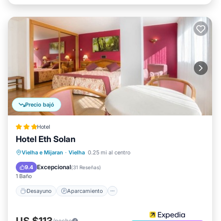
Precio bajó
Hotel
Hotel Eth Solan
Desayuno
Aparcamiento
Spa
Vielha e Mijaran
·
Vielha
0.25 mi al centro
Esquí
Excepcional
9.4
(
31 Reseñas
)
1 Baño
Desayuno
Aparcamiento
US $113
/noche