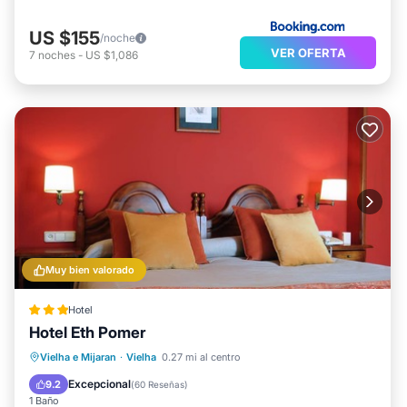
US $155
/noche
VER OFERTA
7
noches
-
US $1,086
Muy bien valorado
Hotel
Hotel Eth Pomer
Desayuno
Aparcamiento
Esquí
Vielha e Mijaran
·
Vielha
0.27 mi al centro
Balcón/Terraza
Excepcional
9.2
(
60 Reseñas
)
1 Baño