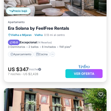
Precio bajó
Apartamento
Era Solana by FeelFree Rentals
Aparcamiento
Cocina
Internet
Vielha e Mijaran
·
Vielha
0.13 mi al centro
Apto para niños
Excepcional
10.0
(
14 Reseñas
)
3 Dormitorios
2 baños
8 Invitados
1141 pies²
Aparcamiento
Cocina
US $347
/noche
VER OFERTA
7
noches
-
US $2,428