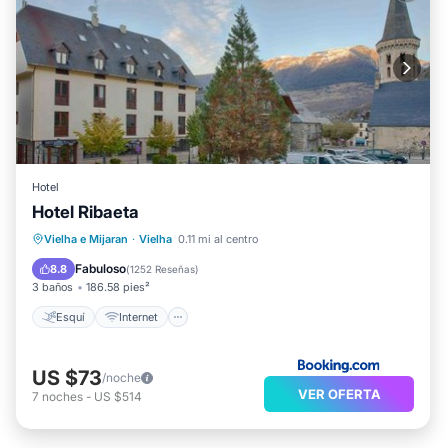
Hotel
Hotel Ribaeta
Esquí
Internet
Vielha e Mijaran
·
Vielha
0.11 mi al centro
Se admiten mascotas
Apto para niños
Fabuloso
8.8
(
1252 Reseñas
)
3 baños
186.58 pies²
Esquí
Internet
US $73
/noche
VER OFERTA
7
noches
-
US $514