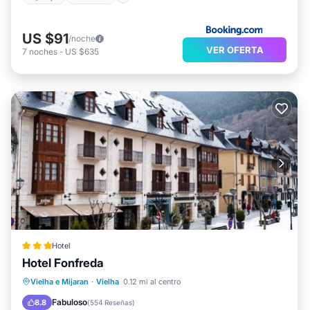
US $91
/noche
VER OFERTA
7
noches
-
US $635
Hotel
Hotel Fonfreda
Aparcamiento
Esquí
Vielha e Mijaran
·
Vielha
0.12 mi al centro
Balcón/Terraza
Internet
Fabuloso
8.8
(
554 Reseñas
)