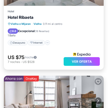
Número de licencia : HUTVA-041122
Hotel
Hotel Ribaeta
Desayuno
Internet
Vielha e Mijaran
·
Vielha
0.11 mi al centro
Se admiten mascotas
Apto para niños
Excepcional
9.6
(
18 Reseñas
)
1 Baño
Desayuno
Internet
US $75
/noche
VER OFERTA
7
noches
-
US $528
Ahorra con
OneKey