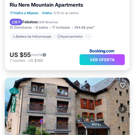
Riu Nere Mountain Apartments
Bañera de hidromasaje
Aparcamiento
Vielha e Mijaran
·
Vielha
0.13 mi al centro
Esquí
Internet
Fabuloso
8.7
(
308 Reseñas
)
10 Dormitorios
6 baños
17 Invitados
394.68 pies²
Bañera de hidromasaje
Aparcamiento
US $55
/noche
VER OFERTA
7
noches
-
US $382