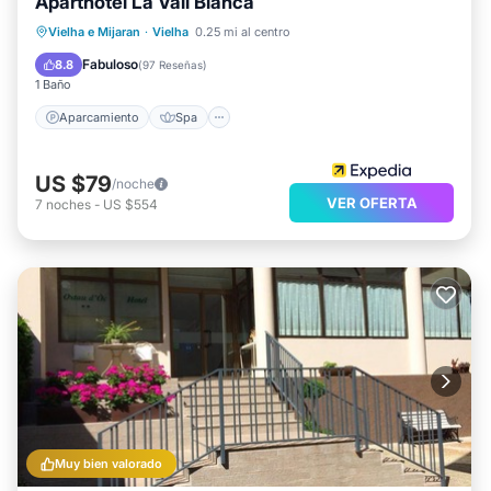
Aparthotel La Vall Blanca
Aparcamiento
Spa
Esquí
Vielha e Mijaran
·
Vielha
0.25 mi al centro
Balcón/Terraza
Fabuloso
8.8
(
97 Reseñas
)
1 Baño
Aparcamiento
Spa
US $79
/noche
VER OFERTA
7
noches
-
US $554
Muy bien valorado