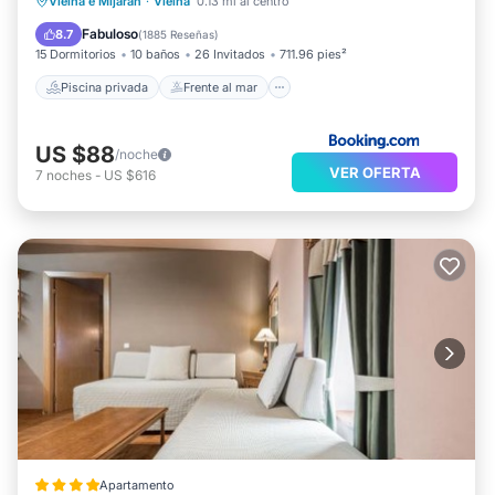
Piscina privada
Frente al mar
Vielha e Mijaran
·
Vielha
0.13 mi al centro
Aparcamiento
Piscina
Fabuloso
8.7
(
1885 Reseñas
)
15 Dormitorios
10 baños
26 Invitados
711.96 pies²
Piscina privada
Frente al mar
US $88
/noche
VER OFERTA
7
noches
-
US $616
Apartamento