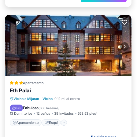
Apartamento
Eth Palai
Aparcamiento
Esquí
Internet
Vielha e Mijaran
·
Vielha
0.12 mi al centro
Apto para niños
Fabuloso
8.8
(
668 Reseñas
)
13 Dormitorios
12 baños
39 Invitados
558.53 pies²
Aparcamiento
Esquí