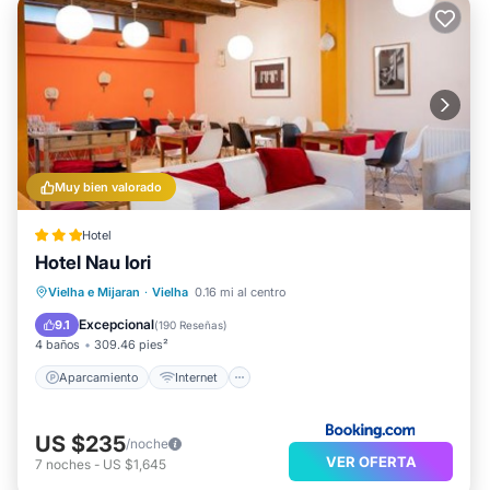
Muy bien valorado
Hotel
Hotel Nau Iori
Aparcamiento
Internet
Vielha e Mijaran
·
Vielha
0.16 mi al centro
Apto para niños
Seguridad/Protección
Excepcional
9.1
(
190 Reseñas
)
4 baños
309.46 pies²
Aparcamiento
Internet
US $235
/noche
VER OFERTA
7
noches
-
US $1,645