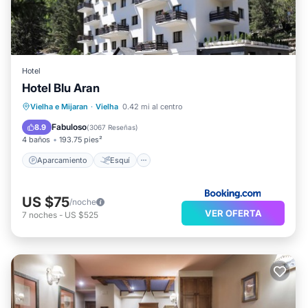
Hotel
Hotel Blu Aran
Aparcamiento
Esquí
Internet
Vielha e Mijaran
·
Vielha
0.42 mi al centro
Apto para niños
Fabuloso
8.9
(
3067 Reseñas
)
4 baños
193.75 pies²
Aparcamiento
Esquí
US $75
/noche
VER OFERTA
7
noches
-
US $525