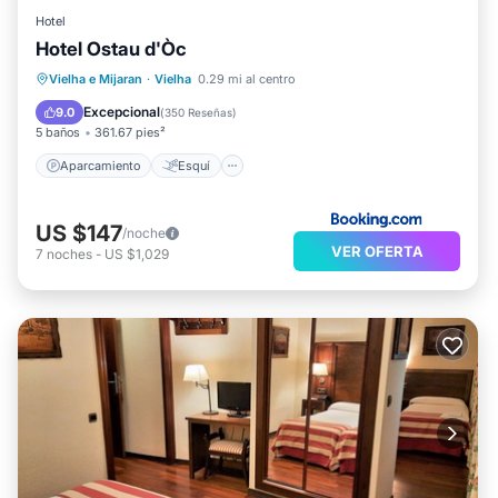
Hotel
Hotel Ostau d'Òc
Aparcamiento
Esquí
Vielha e Mijaran
·
Vielha
0.29 mi al centro
Balcón/Terraza
Internet
Excepcional
9.0
(
350 Reseñas
)
5 baños
361.67 pies²
Aparcamiento
Esquí
US $147
/noche
VER OFERTA
7
noches
-
US $1,029