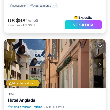
Desayuno
Aparcamiento
US $98
/noche
VER OFERTA
7
noches
-
US $689
Muy bien valorado
Hotel
Hotel Anglada
Esquí
Internet
Apto para niños
Vielha e Mijaran
·
Vielha
0.17 mi al centro