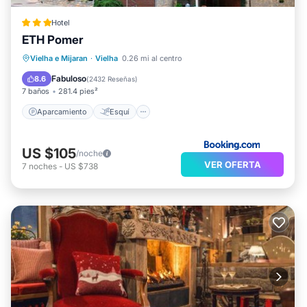
Hotel
ETH Pomer
Aparcamiento
Esquí
Vielha e Mijaran
·
Vielha
0.26 mi al centro
Balcón/Terraza
Internet
Fabuloso
8.6
(
2432 Reseñas
)
7 baños
281.4 pies²
Aparcamiento
Esquí
US $105
/noche
VER OFERTA
7
noches
-
US $738