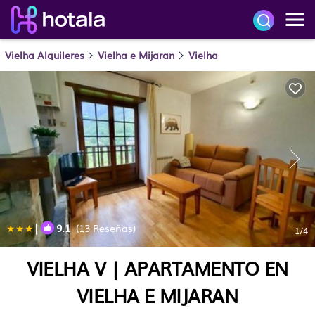
Vielha Alquileres
Vielha e Mijaran
Vielha
|
9.1
(13 Reseñas)
1
/4
VIELHA V | APARTAMENTO EN
VIELHA E MIJARAN