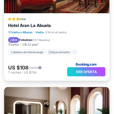
Hotel
Hotel Aran La Abuela
Bañera de hidromasaje
Aparcamiento
Vielha e Mijaran
·
Vielha
0.14 mi al centro
Spa
Esquí
Fabuloso
8.6
(
1017 Reseñas
)
11 baños
218.22 pies²
Bañera de hidromasaje
Aparcamiento
US $108
/noche
VER OFERTA
7
noches
-
US $754