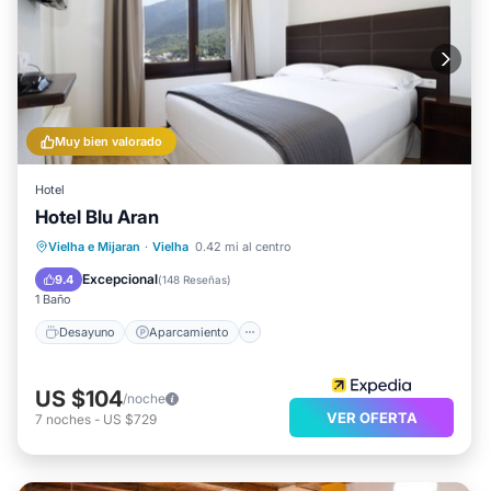
Muy bien valorado
Hotel
Hotel Blu Aran
Desayuno
Aparcamiento
Esquí
Vielha e Mijaran
·
Vielha
0.42 mi al centro
Internet
Excepcional
9.4
(
148 Reseñas
)
1 Baño
Desayuno
Aparcamiento
US $104
/noche
VER OFERTA
7
noches
-
US $729