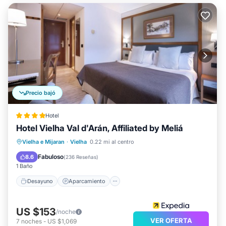
Precio bajó
Hotel
Hotel Vielha Val d'Arán, Affiliated by Meliá
Desayuno
Aparcamiento
Piscina
Vielha e Mijaran
·
Vielha
0.22 mi al centro
Spa
Fabuloso
8.6
(
236 Reseñas
)
1 Baño
Desayuno
Aparcamiento
US $153
/noche
VER OFERTA
7
noches
-
US $1,069