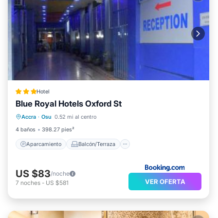
Hotel
Blue Royal Hotels Oxford St
Aparcamiento
Balcón/Terraza
Accra
·
Osu
0.52 mi al centro
Aire acondicionado
Apto para niños
4 baños
398.27 pies²
Aparcamiento
Balcón/Terraza
US $83
/noche
VER OFERTA
7
noches
-
US $581