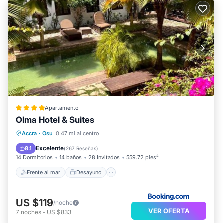
Apartamento
Olma Hotel & Suites
Frente al mar
Desayuno
Accra
·
Osu
0.47 mi al centro
Aparcamiento
Piscina
Excelente
8.1
(
267 Reseñas
)
14 Dormitorios
14 baños
28 Invitados
559.72 pies²
Frente al mar
Desayuno
US $119
/noche
VER OFERTA
7
noches
-
US $833