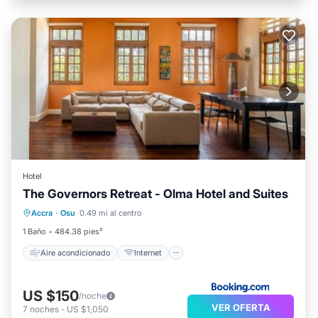
Hotel
The Governors Retreat - Olma Hotel and Suites
Aire acondicionado
Internet
Accra
·
Osu
0.49 mi al centro
Se admiten mascotas
Apto para niños
1 Baño
484.38 pies²
Aire acondicionado
Internet
US $150
/noche
VER OFERTA
7
noches
-
US $1,050