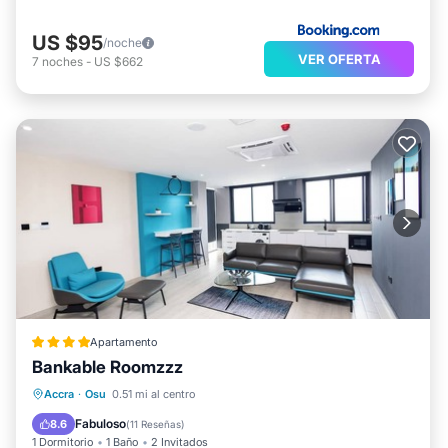
US $95
/noche
VER OFERTA
7
noches
-
US $662
Apartamento
Bankable Roomzzz
Aparcamiento
Cocina
Accra
·
Osu
0.51 mi al centro
Aire acondicionado
Internet
Fabuloso
8.6
(
11 Reseñas
)
1 Dormitorio
1 Baño
2 Invitados