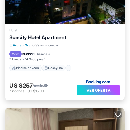
Hotel
Suncity Hotel Apartment
Piscina privada
Desayuno
Accra
·
Osu
0.39 mi al centro
Aparcamiento
Piscina
Bueno
6.5
(
10 Reseñas
)
9 baños
1474.65 pies²
Piscina privada
Desayuno
US $257
/noche
VER OFERTA
7
noches
-
US $1,799