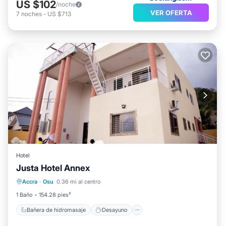
US $102
/noche
VER OFERTA
7
noches
-
US $713
Hotel
Justa Hotel Annex
Bañera de hidromasaje
Desayuno
Accra
·
Osu
0.36 mi al centro
Aparcamiento
Piscina
1 Baño
154.28 pies²
Bañera de hidromasaje
Desayuno