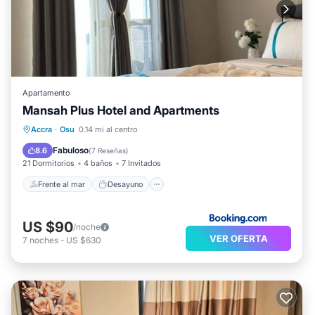
Apartamento
Mansah Plus Hotel and Apartments
Frente al mar
Desayuno
Accra
·
Osu
0.14 mi al centro
Aparcamiento
Piscina
Fabuloso
8.6
(
7 Reseñas
)
21 Dormitorios
4 baños
7 Invitados
Frente al mar
Desayuno
US $90
/noche
VER OFERTA
7
noches
-
US $630