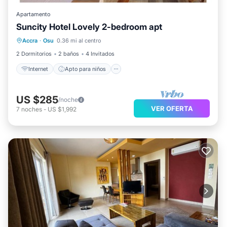
Apartamento
Suncity Hotel Lovely 2-bedroom apt
Internet
Apto para niños
Accra
·
Osu
0.36 mi al centro
Seguridad/Protección
2 Dormitorios
2 baños
4 Invitados
Internet
Apto para niños
US $285
/noche
VER OFERTA
7
noches
-
US $1,992