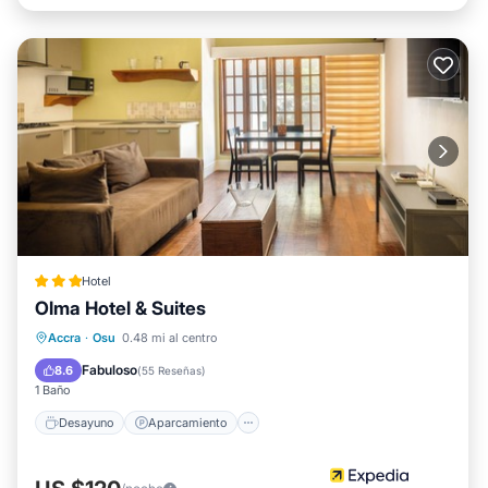
Hotel
Olma Hotel & Suites
Desayuno
Aparcamiento
Piscina
Accra
·
Osu
0.48 mi al centro
Spa
Fabuloso
8.6
(
55 Reseñas
)
1 Baño
Desayuno
Aparcamiento