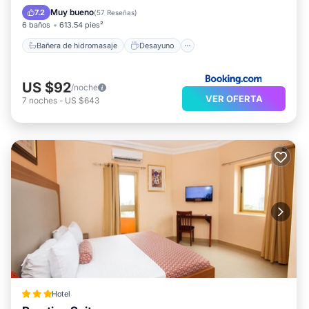
Aparcamiento
Balcón/Terraza
Muy bueno
7.2
(
57 Reseñas
)
6 baños
613.54 pies²
Bañera de hidromasaje
Desayuno
US $92
/noche
VER OFERTA
7
noches
-
US $643
Hotel