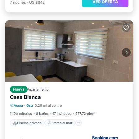
VER OFERTA
7
noches
-
US $842
Nueva
Apartamento
Casa Bianca
Piscina privada
Frente al mar
Accra
·
Osu
0.29 mi al centro
Aparcamiento
Piscina
11 Dormitorios
8 baños
17 Invitados
977.72 pies²
Piscina privada
Frente al mar