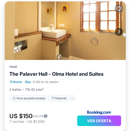
Hotel
The Palaver Hall - Olma Hotel and Suites
Aire acondicionado
Internet
Accra
·
Osu
0.49 mi al centro
Se admiten mascotas
Apto para niños
2 baños
710.42 pies²
Aire acondicionado
Internet
US $150
/noche
VER OFERTA
7
noches
-
US $1,050