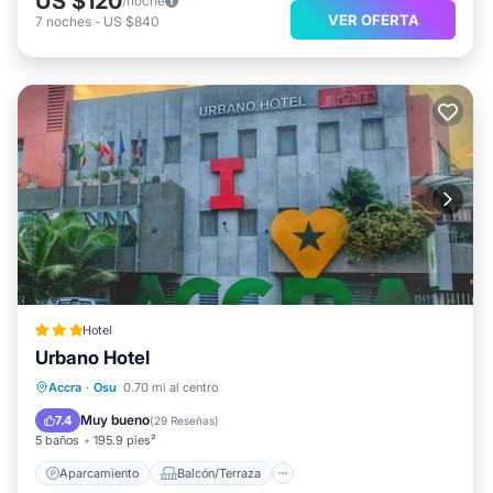
US $120
/noche
VER OFERTA
7
noches
-
US $840
Hotel
Urbano Hotel
Aparcamiento
Balcón/Terraza
Accra
·
Osu
0.70 mi al centro
Aire acondicionado
Apto para niños
Muy bueno
7.4
(
29 Reseñas
)
5 baños
195.9 pies²
Aparcamiento
Balcón/Terraza