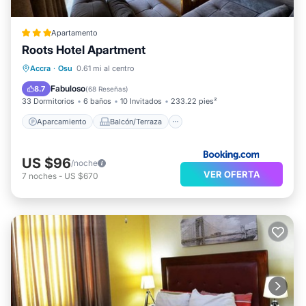
Apartamento
Roots Hotel Apartment
Aparcamiento
Balcón/Terraza
Accra
·
Osu
0.61 mi al centro
Aire acondicionado
Internet
Fabuloso
8.7
(
68 Reseñas
)
33 Dormitorios
6 baños
10 Invitados
233.22 pies²
Aparcamiento
Balcón/Terraza
US $96
/noche
VER OFERTA
7
noches
-
US $670