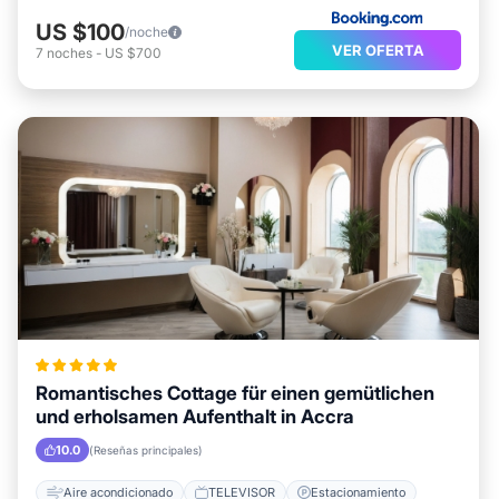
US $100
/noche
VER OFERTA
7
noches
-
US $700
Romantisches Cottage für einen gemütlichen
und erholsamen Aufenthalt in Accra
10.0
(Reseñas principales)
Aire acondicionado
TELEVISOR
Estacionamiento