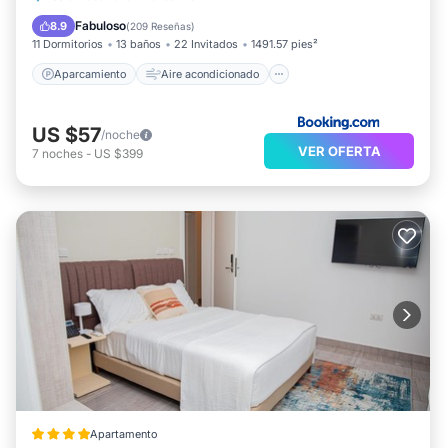
Internet
Se admiten mascotas
Fabuloso
8.9
(
209 Reseñas
)
11 Dormitorios
13 baños
22 Invitados
1491.57 pies²
Aparcamiento
Aire acondicionado
US $57
/noche
VER OFERTA
7
noches
-
US $399
Apartamento