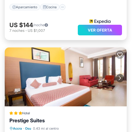
Aparcamiento
Cocina
US $144
/noche
VER OFERTA
7
noches
-
US $1,007
Hotel
Prestige Suites
Bañera de hidromasaje
Desayuno
Accra
·
Osu
0.43 mi al centro