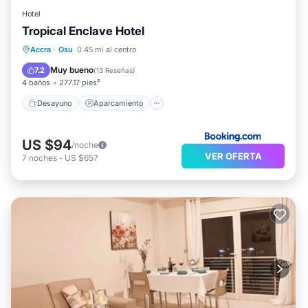
Hotel
Tropical Enclave Hotel
Desayuno
Aparcamiento
Accra
·
Osu
0.45 mi al centro
Balcón/Terraza
Aire acondicionado
Muy bueno
7.2
(
13 Reseñas
)
4 baños
277.17 pies²
Desayuno
Aparcamiento
US $94
/noche
VER OFERTA
7
noches
-
US $657