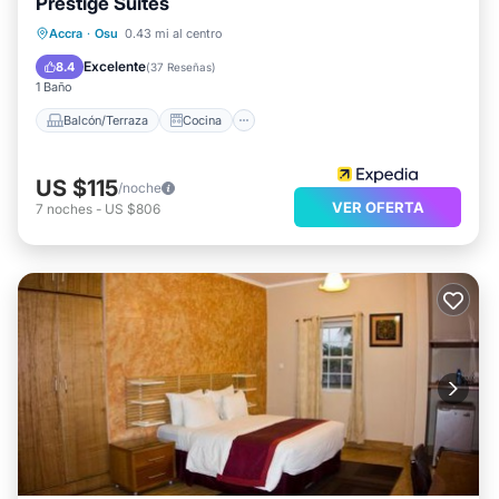
Prestige Suites
Balcón/Terraza
Cocina
Accra
·
Osu
0.43 mi al centro
Aire acondicionado
Internet
Excelente
8.4
(
37 Reseñas
)
1 Baño
Balcón/Terraza
Cocina
US $115
/noche
VER OFERTA
7
noches
-
US $806