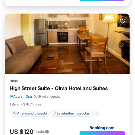
Hotel
Aire acondicionado
High Street Suite - Olma Hotel and Suites
Se admiten mascotas
Apto para niños
Accra
·
Osu
0.49 mi al centro
Lavandería
1 Baño
376.74 pies²
Aire acondicionado
Se admiten mascotas
US $120
/noche