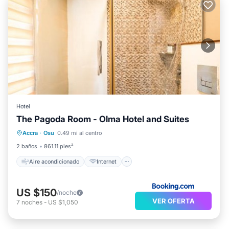
Hotel
The Pagoda Room - Olma Hotel and Suites
Aire acondicionado
Internet
Accra
·
Osu
0.49 mi al centro
Se admiten mascotas
Apto para niños
2 baños
861.11 pies²
Aire acondicionado
Internet
US $150
/noche
VER OFERTA
7
noches
-
US $1,050