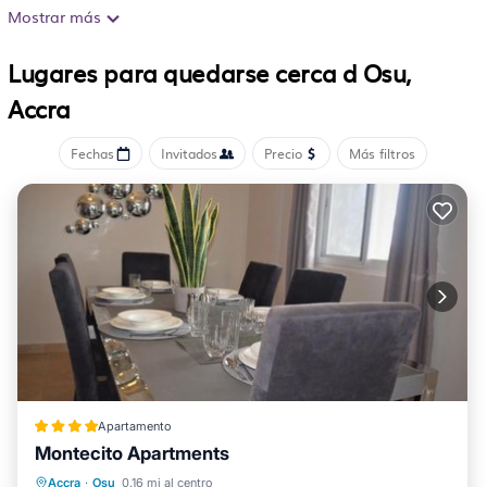
Villa Angelia Hotel tiene 18 alojamientos. Los servicios
Mostrar más
para las personas de negocios incluyen cajas fuertes y
Lugares para quedarse cerca d Osu,
teléfono.
Accra
Fechas
Invitados
Precio
Más filtros
Apartamento
Montecito Apartments
Aparcamiento
Aire acondicionado
Accra
·
Osu
0.16 mi al centro