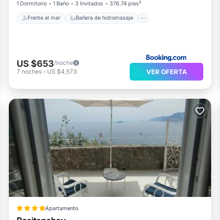
1 Dormitorio
1 Baño
3 Invitados
376.74 pies²
Frente al mar
Bañera de hidromasaje
US $653
/noche
VER OFERTA
7
noches
-
US $4,573
Apartamento