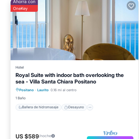
Ahorra con
OneKey
Hotel
Royal Suite with indoor bath overlooking the
sea - Villa Santa Chiara Positano
Bañera de hidromasaje
Desayuno
Positano
·
Laurito
0.16 mi al centro
Aparcamiento
Vista al mar
1 Baño
Bañera de hidromasaje
Desayuno
US $589
/noche