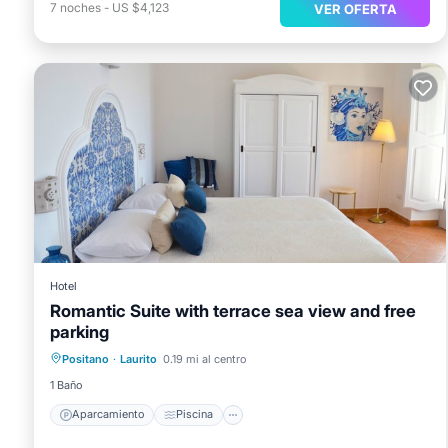
7
noches
-
US $4,123
VER OFERTA
Hotel
Romantic Suite with terrace sea view and free
parking
Aparcamiento
Piscina
Positano
·
Laurito
0.19 mi al centro
Balcón/Terraza
Cocina
1 Baño
Aparcamiento
Piscina