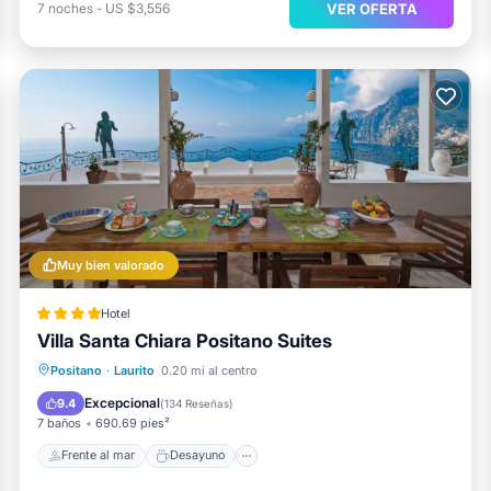
VER OFERTA
7
noches
-
US $3,556
Muy bien valorado
Hotel
Villa Santa Chiara Positano Suites
Frente al mar
Desayuno
Positano
·
Laurito
0.20 mi al centro
Aparcamiento
Vista al mar
Excepcional
9.4
(
134 Reseñas
)
7 baños
690.69 pies²
Frente al mar
Desayuno