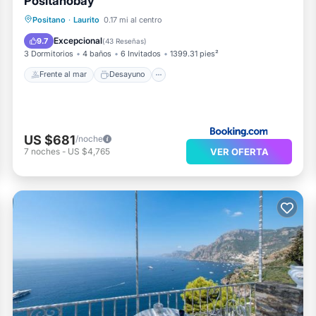
Positanobay
Frente al mar
Desayuno
Positano
·
Laurito
0.17 mi al centro
Aparcamiento
Vista al mar
Excepcional
9.7
(
43 Reseñas
)
3 Dormitorios
4 baños
6 Invitados
1399.31 pies²
Frente al mar
Desayuno
US $681
/noche
VER OFERTA
7
noches
-
US $4,765