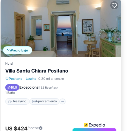
Precio bajó
Hotel
Villa Santa Chiara Positano
Desayuno
Aparcamiento
Piscina
Positano
·
Laurito
0.20 mi al centro
Balcón/Terraza
Excepcional
10.0
(
32 Reseñas
)
1 Baño
Desayuno
Aparcamiento
US $424
/noche