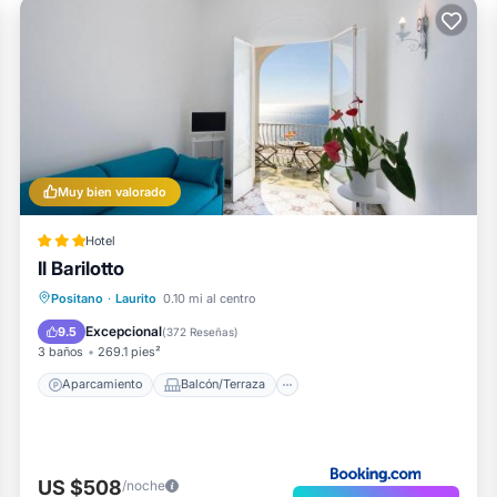
Muy bien valorado
Hotel
Il Barilotto
Aparcamiento
Balcón/Terraza
Positano
·
Laurito
0.10 mi al centro
Vistas
Aire acondicionado
Excepcional
9.5
(
372 Reseñas
)
3 baños
269.1 pies²
Aparcamiento
Balcón/Terraza
US $508
/noche