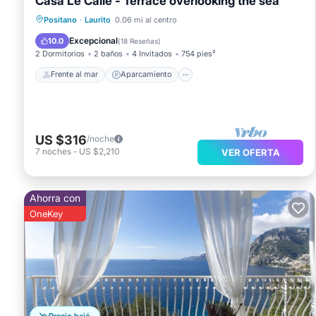
Casa Le Calle - Terrace overlooking the sea
Frente al mar
Aparcamiento
Positano
·
Laurito
0.06 mi al centro
Vista al mar
Balcón/Terraza
Excepcional
10.0
(
18 Reseñas
)
2 Dormitorios
2 baños
4 Invitados
754 pies²
Frente al mar
Aparcamiento
US $316
/noche
7
noches
-
US $2,210
VER OFERTA
Ahorra con
OneKey
Precio bajó