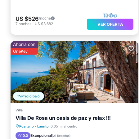
US $526
/noche
7
noches
-
US $3,682
VER OFERTA
Ahorra con
OneKey
Precio bajó
Villa
Villa De Rosa un oasis de paz y relax !!!
Frente al mar
Piscina
Vista al mar
Positano
·
Laurito
0.05 mi al centro
Balcón/Terraza
Excepcional
10.0
(
21 Reseñas
)