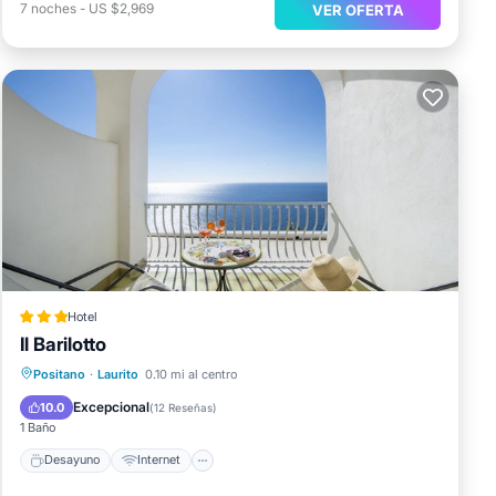
7
noches
-
US $2,969
VER OFERTA
Hotel
Il Barilotto
Desayuno
Internet
Apto para niños
Positano
·
Laurito
0.10 mi al centro
Ropa de cama
Excepcional
10.0
(
12 Reseñas
)
1 Baño
Desayuno
Internet