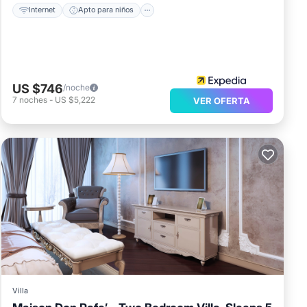
Internet
Apto para niños
US $746
/noche
7
noches
-
US $5,222
VER OFERTA
Villa