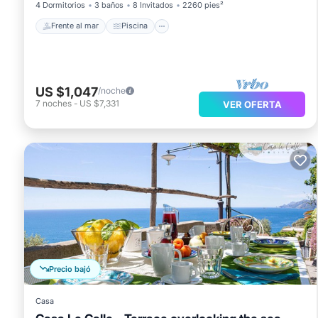
4 Dormitorios
3 baños
8 Invitados
2260 pies²
Frente al mar
Piscina
US $1,047
/noche
7
noches
-
US $7,331
VER OFERTA
Precio bajó
Casa