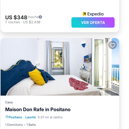
US $348
/noche
7
noches
-
US $2,438
VER OFERTA
Casa
Maison Don Rafe in Positano
Internet
Apto para niños
Positano
·
Laurito
0.07 mi al centro
Barbacoa/Cocina al aire libre
1 Dormitorio
1 Baño