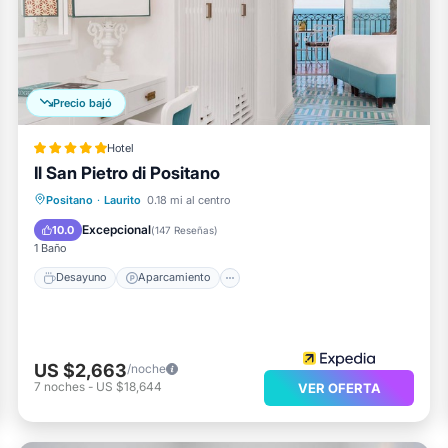
icitar juegos de cama hipoalergénicos y tabla de planchar con
miento que se indican más abajo en las instalaciones o ce
Precio bajó
.
Hotel
Il San Pietro di Positano
Desayuno
Aparcamiento
Piscina
Positano
·
Laurito
0.18 mi al centro
Spa
Excepcional
10.0
(
147 Reseñas
)
1 Baño
Desayuno
Aparcamiento
US $2,663
/noche
7
noches
-
US $18,644
VER OFERTA