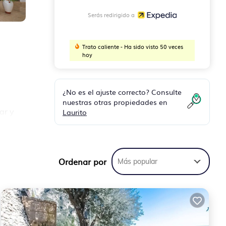
Serás redirigido a
Trato caliente - Ha sido visto 50 veces
hoy
¿No es el ajuste correcto? Consulte
nuestras otras propiedades en
ar y
Laurito
es
gadas
Ordenar por
Más popular
s,
das