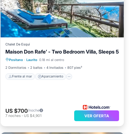
rca
Chalet De Esquí
Maison Don Rafe’ - Two Bedroom Villa, Sleeps 5
Frente al mar
Aparcamiento
Positano
·
Laurito
0.18 mi al centro
Vista al mar
Vistas
2 Dormitorios
2 baños
4 Invitados
807 pies²
Frente al mar
Aparcamiento
US $700
/noche
7
noches
-
US $4,901
VER OFERTA