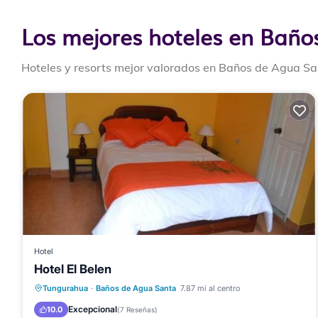
Los mejores hoteles en Baño
Hoteles y resorts mejor valorados en Baños de Agua San
Hotel
Hotel El Belen
Aparcamiento
Balcón/Terraza
Tungurahua
·
Baños de Agua Santa
7.87 mi al centro
Internet
Accesible en silla de ruedas
Excepcional
10.0
(
7 Reseñas
)