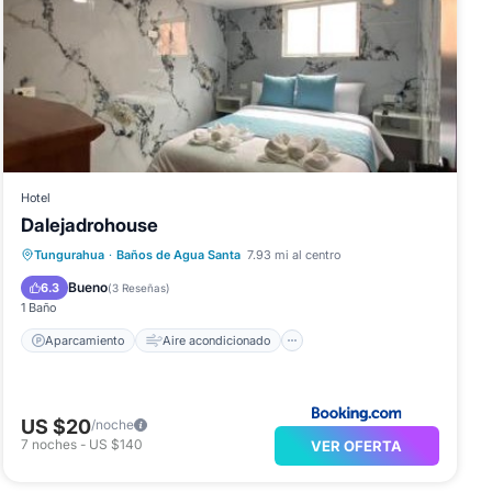
Hotel
Dalejadrohouse
Aparcamiento
Aire acondicionado
Tungurahua
·
Baños de Agua Santa
7.93 mi al centro
Internet
Apto para niños
Bueno
6.3
(
3 Reseñas
)
1 Baño
Aparcamiento
Aire acondicionado
US $20
/noche
7
noches
-
US $140
VER OFERTA