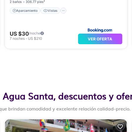
2 baños
306.77 pies²
Aparcamiento
Vistas
US $30
/noche
7
noches
-
US $210
VER OFERTA
 Agua Santa, descuentos y ofe
ue brindan comodidad y excelente relación calidad-precio.