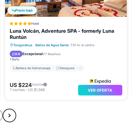
Precio bajó
Hotel
Luna Volcán, Adventure SPA - formerly Luna
Runtún
Bañera de hidromasaje
Desayuno
Tungurahua
·
Baños de Agua Santa
7.51 mi al centro
Piscina
Spa
Excepcional
9.8
(
17 Reseñas
)
1 Baño
Bañera de hidromasaje
Desayuno
US $224
/noche
7
noches
-
US $1,566
VER OFERTA