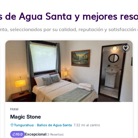
s de Agua Santa y mejores reso
ta, seleccionados por su calidad, reputación y satisfacción
Hotel
Magic Stone
Aparcamiento
Vistas
Internet
Tungurahua
·
Baños de Agua Santa
7.32 mi al centro
Se admiten mascotas
Excepcional
10.0
(
3 Reseñas
)