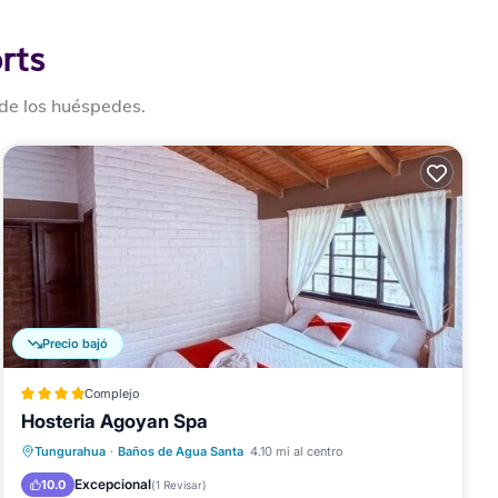
rts
 de los huéspedes.
Precio bajó
Complejo
Hosteria Agoyan Spa
Desayuno
Aparcamiento
Piscina
Tungurahua
·
Baños de Agua Santa
4.10 mi al centro
Spa
Excepcional
10.0
(
1 Revisar
)