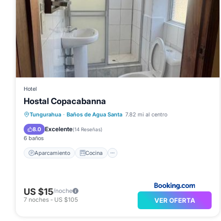
Hotel
Hostal Copacabanna
Aparcamiento
Cocina
Internet
Tungurahua
·
Baños de Agua Santa
7.82 mi al centro
Se admiten mascotas
Excelente
8.0
(
14 Reseñas
)
6 baños
Aparcamiento
Cocina
US $15
/noche
7
noches
-
US $105
VER OFERTA