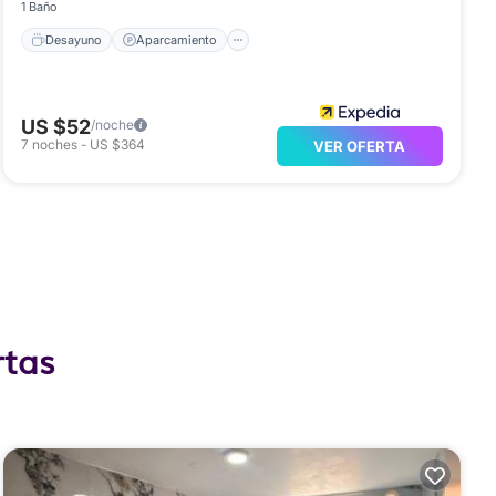
1 Baño
Desayuno
Aparcamiento
US $52
/noche
7
noches
-
US $364
VER OFERTA
rtas