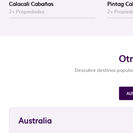
Calacali Cabañas
Pintag C
2+ Propiedades
2+ Propied
Otr
Descubre destinos popular
AU
Australia