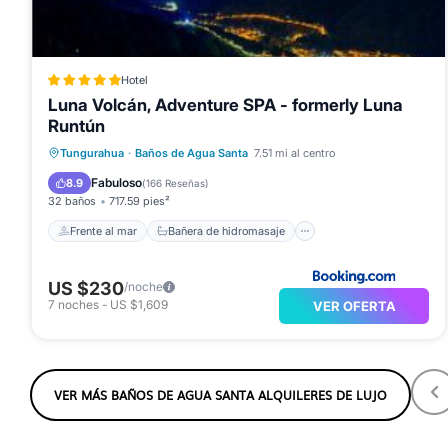
Hotel
Luna Volcán, Adventure SPA - formerly Luna
Runtún
Frente al mar
Bañera de hidromasaje
Tungurahua
·
Baños de Agua Santa
7.51 mi al centro
Desayuno
Aparcamiento
Fabuloso
8.9
(
166 Reseñas
)
32 baños
717.59 pies²
Frente al mar
Bañera de hidromasaje
US $230
/noche
7
noches
-
US $1,609
VER OFERTA
VER MÁS BAÑOS DE AGUA SANTA ALQUILERES DE LUJO