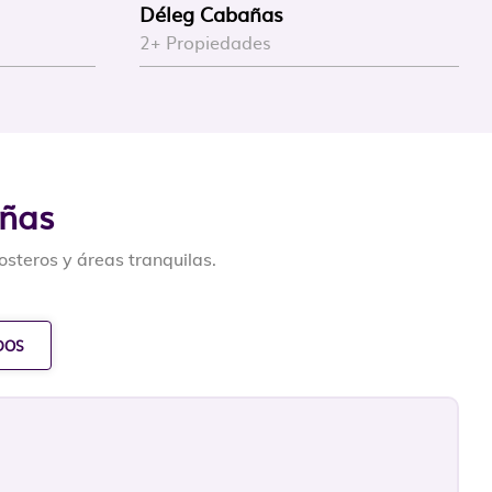
Déleg Cabañas
2+ Propiedades
añas
steros y áreas tranquilas.
DOS