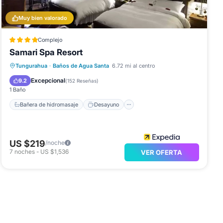
Muy bien valorado
Complejo
Samari Spa Resort
Bañera de hidromasaje
Desayuno
Tungurahua
·
Baños de Agua Santa
6.72 mi al centro
Aparcamiento
Piscina
Excepcional
9.2
(
152 Reseñas
)
1 Baño
Bañera de hidromasaje
Desayuno
US $219
/noche
7
noches
-
US $1,536
VER OFERTA