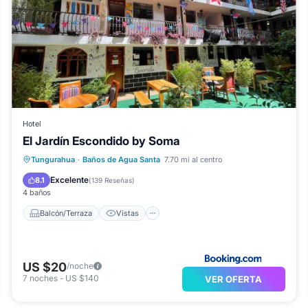
Hotel
El Jardín Escondido by Soma
Balcón/Terraza
Vistas
Cocina
Tungurahua
·
Baños de Agua Santa
7.70 mi al centro
Internet
Excelente
8.1
(
139 Reseñas
)
4 baños
Balcón/Terraza
Vistas
US $20
/noche
7
noches
-
US $140
VER OFERTA