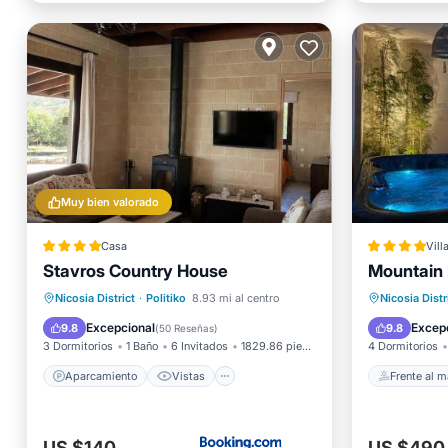
Muy bien valorado
Casa
Vill
Stavros Country House
Mountain 
Aparcamiento
Vistas
Frente a
Aire acondicionado
Bañera 
Nicosia District
·
Politiko
8.93 mi al centro
Nicosia Distr
Se admiten mascotas
Aparcam
Excepcional
Excep
9.8
9.8
(
50 Reseñas
)
3 Dormitorios
1 Baño
6 Invitados
1829.86 pies²
4 Dormitorios
Aparcamiento
Vistas
Frente al m
US $140
US $490