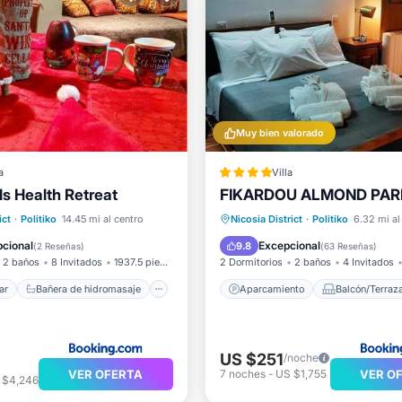
Muy bien valorado
a
Villa
ls Health Retreat
FIKARDOU ALMOND PAR
l mar
de hidromasaje
Aparcamiento
Balcón/Ter
ict
·
Politiko
14.45 mi al centro
Nicosia District
·
Politiko
6.32 mi al
iento
Spa
Vistas
Aire acondicionad
cional
Excepcional
9.8
(
2 Reseñas
)
(
63 Reseñas
)
2 baños
8 Invitados
1937.5 pies²
2 Dormitorios
2 baños
4 Invitados
ar
Bañera de hidromasaje
Aparcamiento
Balcón/Terraz
US $251
/noche
VER OFERTA
VER O
7
noches
-
US $1,755
 $4,246