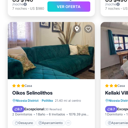
/noche
/noche
VER OFERTA
7
noches
-
US $980
7
noches
-
US
Casa
Casa
Oikos Selinolithos
Kellaki Vi
Desayuno
Aparcamiento
Aparcam
Nicosia District
·
Politiko
21.40 mi al centro
Nicosia Distr
Balcón/Terraza
Vistas
Vistas
Excepcional
Excepc
9.7
9.7
(
30 Reseñas
)
2 Dormitorios
1 Baño
6 Invitados
1076.39 pies²
1 Dormitorio
1
Desayuno
Aparcamiento
Aparcamie