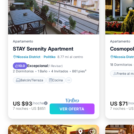
Apartamento
Apartamento
STAY Serenity Apartment
Cosmopoli
Frente a
Balcón/Terraza
Cocina
Nicosia District
·
Politiko
8.77 mi al centro
Nicosia Distr
Piscina
Aire acondicionado
Internet
18 Dormitorios
Excepcional
10.0
(
1 Revisar
)
2 Dormitorios
1 Baño
4 Invitados
861 pies²
Frente al m
Balcón/Terraza
Cocina
US $93
US $71
/noche
/no
7
noches
-
US $651
7
noches
-
US
VER OFERTA