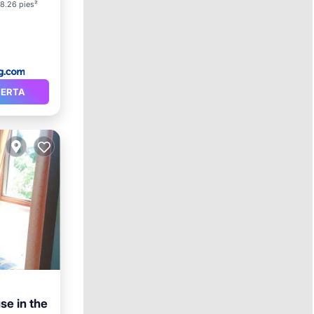
8.26 pies²
FERTA
se in the