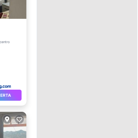
 centro
et
FERTA