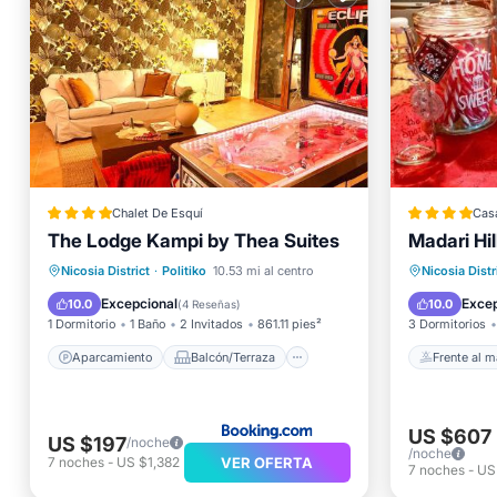
Chalet De Esquí
Cas
The Lodge Kampi by Thea Suites
Madari Hil
Frente a
Aparcamiento
Balcón/Terraza
Bañera 
Nicosia District
·
Politiko
10.53 mi al centro
Nicosia Distr
Internet
Deportes/Actividades
Aparcam
Excepcional
Excep
10.0
10.0
(
4 Reseñas
)
1 Dormitorio
1 Baño
2 Invitados
861.11 pies²
3 Dormitorios
Aparcamiento
Balcón/Terraza
Frente al m
US $607
US $197
/noche
/noche
VER OFERTA
7
noches
-
US $1,382
7
noches
-
US