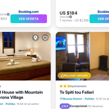
US $184
noche
/noche
VER OFERTA
VER O
 $812
7
noches
-
US $1,288
Muy bien valorado
a
Apartamento
al House with Mountain
To Spiti tou Faliari
rona Village
Aparcamiento
Vistas
Nicosia District
·
Politiko
12.57 mi a
l mar
Aparcamiento
ict
·
Politiko
15.64 mi al centro
Aire acondicionado
Intern
Excepcional
9.2
(
152 Reseñas
)