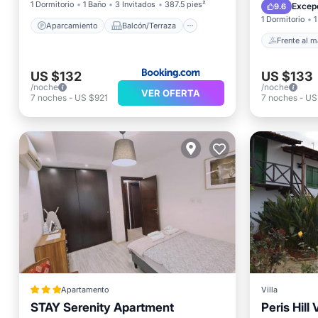
Vista a
1 Dormitorio
1 Baño
3 Invitados
387.5 pies²
Excep
9.6
1 Dormitorio
1
Aparcamiento
Balcón/Terraza
Frente al m
US $132
US $133
/noche
/noche
VER OFERTA
7
noches
-
US $921
7
noches
-
US
Apartamento
Villa
STAY Serenity Apartment
Peris Hill V