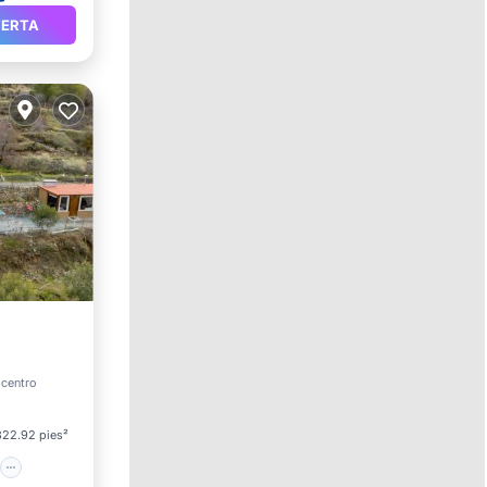
FERTA
o
 centro
322.92 pies²