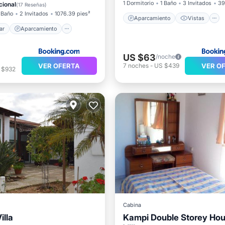
l mar
Balcón/Terraza
1 Dormitorio
1 Baño
3 Invitados
39
cional
(
17 Reseñas
)
 Baño
2 Invitados
1076.39 pies²
Aparcamiento
Vistas
ar
Aparcamiento
US $63
/noche
VER OFERTA
VER O
7
noches
-
US $439
 $932
Cabina
illa
Kampi Double Storey Hou