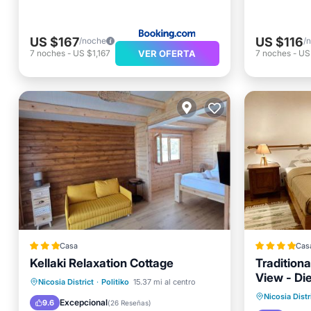
US $167
US $116
/noche
/
VER OFERTA
7
noches
-
US $1,167
7
noches
-
US
Casa
Cas
Kellaki Relaxation Cottage
Tradition
View - Die
Aparcamiento
Balcón/Terraza
Nicosia District
·
Politiko
15.37 mi al centro
Frente a
Nicosia Distr
Vistas
Internet
Excepcional
9.6
(
26 Reseñas
)