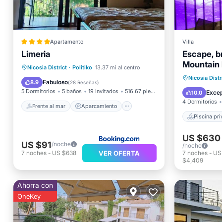
Apartamento
Villa
Limeria
Escape, b
Mountain b
Piscina
Frente al mar
Aparcamiento
Nicosia District
·
Politiko
13.37 mi al centro
Bañera 
Nicosia Distr
Piscina
Vista al mar
Fabuloso
8.9
(
28 Reseñas
)
Aparcam
5 Dormitorios
5 baños
19 Invitados
516.67 pies²
Excep
10.0
4 Dormitorios
Frente al mar
Aparcamiento
Piscina pr
US $630
US $91
/noche
/noche
VER OFERTA
7
noches
-
US
7
noches
-
US $638
$4,409
Ahorra con
OneKey