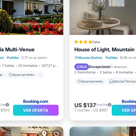
Casa
s Multi-Venue
House of Light, Mountain
l mar
Aparcamiento
Aparcamiento
Balcón/Ter
ict
·
Politiko
11.77 mi al centro
Nicosia District
·
Politiko
15.59 mi a
Vista al mar
Aire acondicionado
Intern
7 baños
20 Invitados
337.27 pies²
Excepcional
10.0
(
5 Reseñas
)
2 Dormitorios
2 baños
6 Invitados
ar
Aparcamiento
Aparcamiento
Balcón/Terraz
US $137
che
/noche
VER OFERTA
VER O
 $500
7
noches
-
US $957