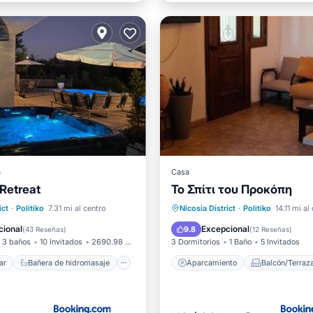
a
Casa
Retreat
Το Σπίτι του Προκόπη
l mar
de hidromasaje
Aparcamiento
Balcón/Ter
ict
·
Politiko
7.31 mi al centro
Nicosia District
·
Politiko
14.11 mi al
iento
Piscina
Internet
Apto para niños
cional
Excepcional
9.8
(
43 Reseñas
)
(
12 Reseñas
)
3 baños
10 Invitados
2690.98 pies²
3 Dormitorios
1 Baño
5 Invitados
ar
Bañera de hidromasaje
Aparcamiento
Balcón/Terraz