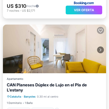
US $310
/noche
VER OFERTA
7
noches
-
US $2,171
Apartamento
CAN Planeses Dúplex de Lujo en el Pla de
L'estany
Frente al mar
Vista al mar
Vistas
Cataluña
·
Banyoles
0.30 mi al centro
Cocina
1 Dormitorio
1 Baño