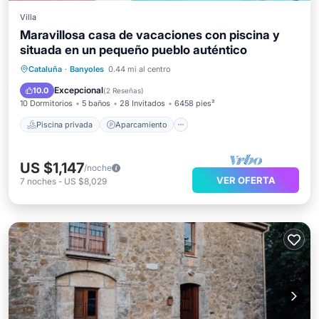
Villa
Maravillosa casa de vacaciones con piscina y
situada en un pequeño pueblo auténtico
Piscina privada
Aparcamiento
Cataluña
·
Banyoles
0.44 mi al centro
Piscina
Balcón/Terraza
Excepcional
10.0
(
2 Reseñas
)
10 Dormitorios
5 baños
28 Invitados
6458 pies²
Piscina privada
Aparcamiento
US $1,147
/noche
VER OFERTA
7
noches
-
US $8,029