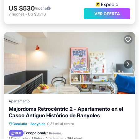
US $530
/noche
VER OFERTA
7
noches
-
US $3,710
Apartamento
Majordoms Retrocéntric 2 - Apartamento en el
Casco Antiguo Histórico de Banyoles
Balcón/Terraza
Cocina
Cataluña
·
Banyoles
0.37 mi al centro
Aire acondicionado
Internet
Excepcional
10.0
(
7 Reseñas
)
1 Dormitorio
1 Baño
2 Invitados
754 pies²