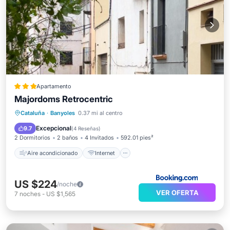
Apartamento
Majordoms Retrocentric
Aire acondicionado
Internet
Cataluña
·
Banyoles
0.37 mi al centro
Se admiten mascotas
Apto para niños
Excepcional
9.7
(
4 Reseñas
)
2 Dormitorios
2 baños
4 Invitados
592.01 pies²
Aire acondicionado
Internet
US $224
/noche
VER OFERTA
7
noches
-
US $1,565