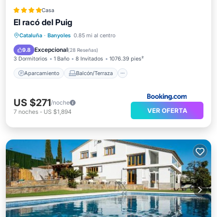
Casa
El racó del Puig
Aparcamiento
Balcón/Terraza
Cataluña
·
Banyoles
0.85 mi al centro
Vistas
Aire acondicionado
Excepcional
9.8
(
28 Reseñas
)
3 Dormitorios
1 Baño
8 Invitados
1076.39 pies²
Aparcamiento
Balcón/Terraza
US $271
/noche
VER OFERTA
7
noches
-
US $1,894