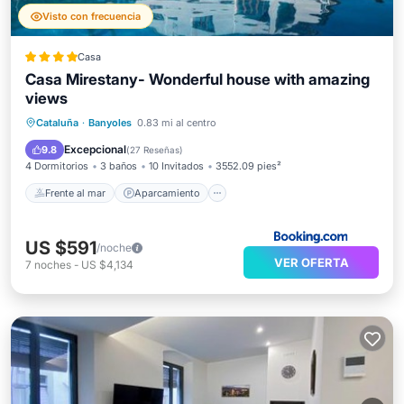
Visto con frecuencia
Casa
Casa Mirestany- Wonderful house with amazing
views
Frente al mar
Aparcamiento
Piscina
Cataluña
·
Banyoles
0.83 mi al centro
Vista al mar
Excepcional
9.8
(
27 Reseñas
)
4 Dormitorios
3 baños
10 Invitados
3552.09 pies²
Frente al mar
Aparcamiento
US $591
/noche
VER OFERTA
7
noches
-
US $4,134