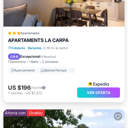
Apartamento
APARTAMENTS LA CARPA
Aparcamiento
Balcón/Terraza
Cataluña
·
Banyoles
0.78 mi al centro
Cocina
Aire acondicionado
Excepcional
9.8
(
9 Reseñas
)
1 Dormitorio
1 Baño
2 Invitados
Aparcamiento
Balcón/Terraza
US $196
/noche
VER OFERTA
7
noches
-
US $1,372
Ahorra con
OneKey