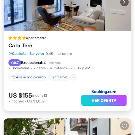
Apartamento
Ca la Tere
Aire acondicionado
Internet
Cataluña
·
Banyoles
0.45 mi al centro
Se admiten mascotas
Apto para niños
Excepcional
9.7
(
47 Reseñas
)
2 Dormitorios
2 baños
4 Invitados
753.47 pies²
Aire acondicionado
Internet
US $155
/noche
VER OFERTA
7
noches
-
US $1,082