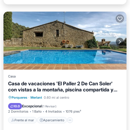
Casa
Casa de vacaciones 'El Paller 2 De Can Soler'
con vistas a la montaña, piscina compartida y
Wi-Fi
Frente al mar
Aparcamiento
Piscina
Porqueres
·
Merlant
0.60 mi al centro
Vista al mar
Excepcional
10.0
(
1 Revisar
)
2 Dormitorios
1 Baño
4 Invitados
1076 pies²
Frente al mar
Aparcamiento