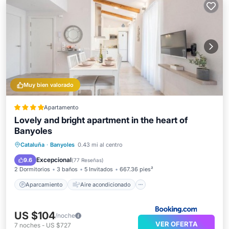
Muy bien valorado
Apartamento
Lovely and bright apartment in the heart of
Banyoles
Aparcamiento
Aire acondicionado
Cataluña
·
Banyoles
0.43 mi al centro
Internet
Apto para niños
Excepcional
9.6
(
77 Reseñas
)
2 Dormitorios
3 baños
5 Invitados
667.36 pies²
Aparcamiento
Aire acondicionado
US $104
/noche
VER OFERTA
7
noches
-
US $727