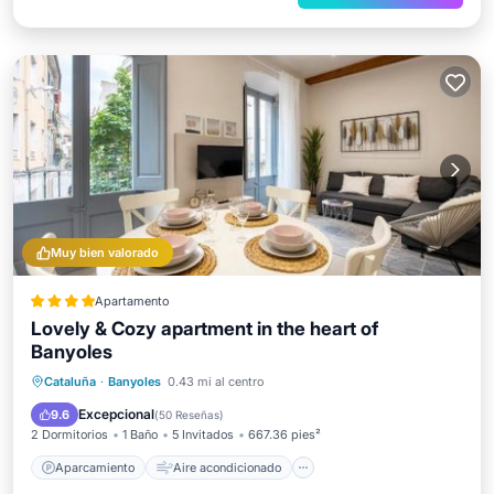
Muy bien valorado
Apartamento
Lovely & Cozy apartment in the heart of
Banyoles
Aparcamiento
Aire acondicionado
Cataluña
·
Banyoles
0.43 mi al centro
Internet
Apto para niños
Excepcional
9.6
(
50 Reseñas
)
2 Dormitorios
1 Baño
5 Invitados
667.36 pies²
Aparcamiento
Aire acondicionado