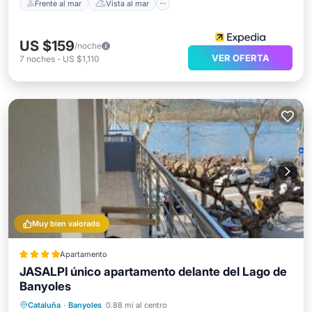
Frente al mar
Vista al mar
US $159
/noche
VER OFERTA
7
noches
-
US $1,110
Muy bien valorado
Apartamento
JASALPI único apartamento delante del Lago de
Banyoles
Balcón/Terraza
Aire acondicionado
Cataluña
·
Banyoles
0.88 mi al centro