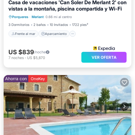
Casa de vacaciones 'Can Soler De Merlant 2' con
vistas a la montaña, piscina compartida y Wi-Fi
Frente al mar
Aparcamiento
Piscina
Porqueres
·
Merlant
0.66 mi al centro
Vista al mar
3 Dormitorios
2 baños
10 Invitados
1722 pies²
Frente al mar
Aparcamiento
US $839
/noche
VER OFERTA
7
noches
-
US $5,870
Ahorra con
OneKey