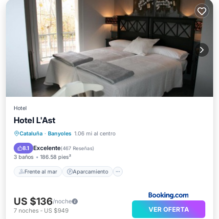
Hotel
Hotel L'Ast
Frente al mar
Aparcamiento
Piscina
Cataluña
·
Banyoles
1.06 mi al centro
Vista al mar
Excelente
8.1
(
467 Reseñas
)
3 baños
186.58 pies²
Frente al mar
Aparcamiento
US $136
/noche
VER OFERTA
7
noches
-
US $949