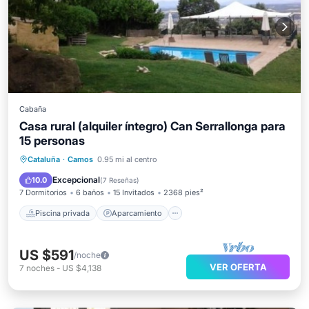
Cabaña
Casa rural (alquiler íntegro) Can Serrallonga para
15 personas
Piscina privada
Aparcamiento
Cataluña
·
Camos
0.95 mi al centro
Piscina
Balcón/Terraza
Excepcional
10.0
(
7 Reseñas
)
7 Dormitorios
6 baños
15 Invitados
2368 pies²
Piscina privada
Aparcamiento
US $591
/noche
VER OFERTA
7
noches
-
US $4,138