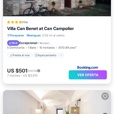
Villa
Villa Can Benet at Can Campolier
Frente al mar
Aparcamiento
Piscina
Porqueres
·
Mianigues
0.02 mi al centro
Vista al mar
Excepcional
10.0
(
1 Revisar
)
5 Dormitorios
1 Baño
10 Invitados
3013.89 pies²
Frente al mar
Aparcamiento
US $501
/noche
VER OFERTA
7
noches
-
US $3,510