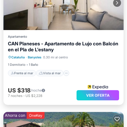
Apartamento
CAN Planeses - Apartamento de Lujo con Balcón
en el Pla de L'estany
Frente al mar
Vista al mar
Vistas
Cataluña
·
Banyoles
0.30 mi al centro
Cocina
1 Dormitorio
1 Baño
Frente al mar
Vista al mar
US $318
/noche
VER OFERTA
7
noches
-
US $2,228
Ahorra con
OneKey