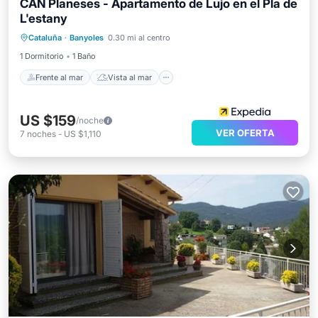
CAN Planeses - Apartamento de Lujo en el Pla de
L'estany
Frente al mar
Vista al mar
Vistas
Cataluña
·
Banyoles
0.30 mi al centro
Cocina
1 Dormitorio
1 Baño
Frente al mar
Vista al mar
US $159
/noche
VER OFERTA
7
noches
-
US $1,110