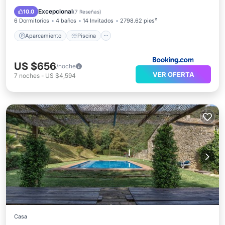
Internet
Excepcional
10.0
(
7 Reseñas
)
6 Dormitorios
4 baños
14 Invitados
2798.62 pies²
Aparcamiento
Piscina
US $656
/noche
VER OFERTA
7
noches
-
US $4,594
Casa