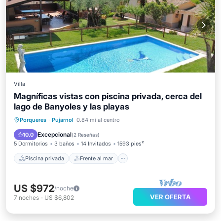
Villa
Magníficas vistas con piscina privada, cerca del
lago de Banyoles y las playas
Piscina privada
Frente al mar
Porqueres
·
Pujarnol
0.84 mi al centro
Aparcamiento
Piscina
Excepcional
10.0
(
2 Reseñas
)
5 Dormitorios
3 baños
14 Invitados
1593 pies²
Piscina privada
Frente al mar
US $972
/noche
VER OFERTA
7
noches
-
US $6,802