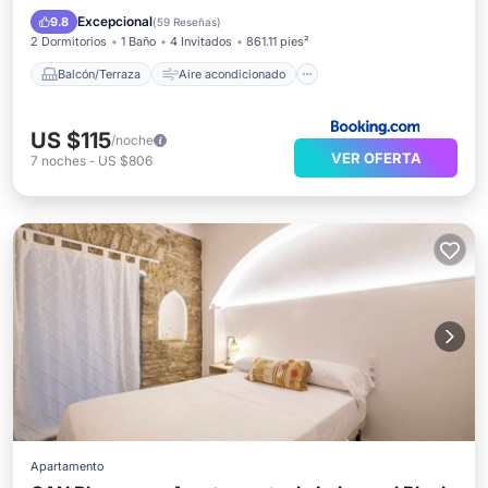
Internet
Apto para niños
Excepcional
9.8
(
59 Reseñas
)
2 Dormitorios
1 Baño
4 Invitados
861.11 pies²
Balcón/Terraza
Aire acondicionado
US $115
/noche
VER OFERTA
7
noches
-
US $806
Apartamento