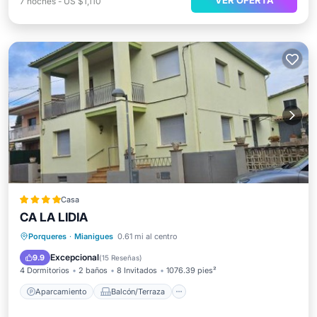
VER OFERTA
7
noches
-
US $1,110
Casa
CA LA LIDIA
Aparcamiento
Balcón/Terraza
Porqueres
·
Mianigues
0.61 mi al centro
Aire acondicionado
Internet
Excepcional
9.9
(
15 Reseñas
)
4 Dormitorios
2 baños
8 Invitados
1076.39 pies²
Aparcamiento
Balcón/Terraza