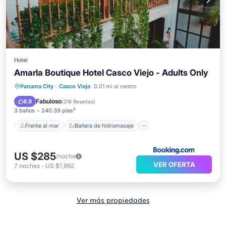
Hotel
Amarla Boutique Hotel Casco Viejo - Adults Only
Frente al mar
Bañera de hidromasaje
Panama City
·
Casco Viejo
0.01 mi al centro
Desayuno
Vista al mar
Fabuloso
8.9
(
218 Reseñas
)
3 baños
240.39 pies²
Frente al mar
Bañera de hidromasaje
US $285
/noche
VER OFERTA
7
noches
-
US $1,992
Ver más propiedades