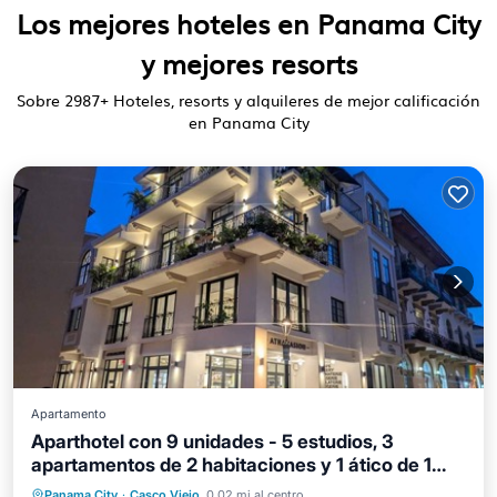
Los mejores hoteles en Panama City
y mejores resorts
Sobre
2987
+ Hoteles, resorts y alquileres de mejor calificación
en Panama City
Apartamento
Aparthotel con 9 unidades - 5 estudios, 3
apartamentos de 2 habitaciones y 1 ático de 1
habitación UBICACIÓN SUPERBIA
Frente al mar
Vista al mar
Panama City
·
Casco Viejo
0.02 mi al centro