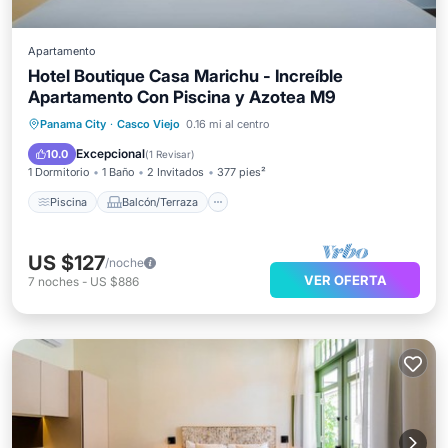
Apartamento
Hotel Boutique Casa Marichu - Increíble
Apartamento Con Piscina y Azotea M9
Piscina
Balcón/Terraza
Cocina
Panama City
·
Casco Viejo
0.16 mi al centro
Aire acondicionado
Excepcional
10.0
(
1 Revisar
)
1 Dormitorio
1 Baño
2 Invitados
377 pies²
Piscina
Balcón/Terraza
US $127
/noche
VER OFERTA
7
noches
-
US $886