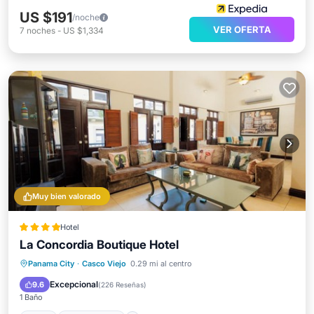
US $191
/noche
VER OFERTA
7
noches
-
US $1,334
Muy bien valorado
Hotel
La Concordia Boutique Hotel
Spa
Vista al mar
Balcón/Terraza
Panama City
·
Casco Viejo
0.29 mi al centro
Vistas
Excepcional
9.6
(
226 Reseñas
)
1 Baño