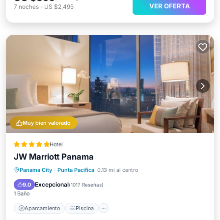
VER OFERTA
7
noches
-
US $2,495
Muy bien valorado
Hotel
JW Marriott Panama
Aparcamiento
Piscina
Spa
Panama City
·
Punta Pacifica
0.13 mi al centro
Balcón/Terraza
Excepcional
9.0
(
1017 Reseñas
)
1 Baño
Aparcamiento
Piscina