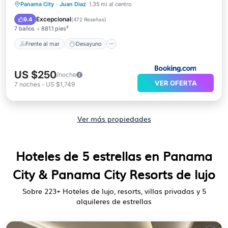
Frente al mar
Desayuno
Panama City
·
Juan Diaz
1.35 mi al centro
Aparcamiento
Piscina
Excepcional
9.4
(
472 Reseñas
)
7 baños
881.1 pies²
Frente al mar
Desayuno
US $250
/noche
VER OFERTA
7
noches
-
US $1,749
Ver más propiedades
Hoteles de 5 estrellas en Panama
City & Panama City Resorts de lujo
Sobre
223
+ Hoteles de lujo, resorts, villas privadas y 5
alquileres de estrellas