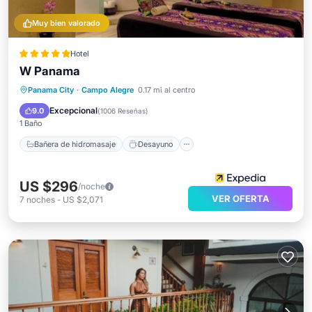
Muy bien valorado
Hotel
W Panama
Bañera de hidromasaje
Desayuno
Panama City
·
Campo Alegre
0.17 mi al centro
Piscina
Spa
Excepcional
9.0
(
1006 Reseñas
)
1 Baño
Bañera de hidromasaje
Desayuno
US $296
/noche
VER OFERTA
7
noches
-
US $2,071