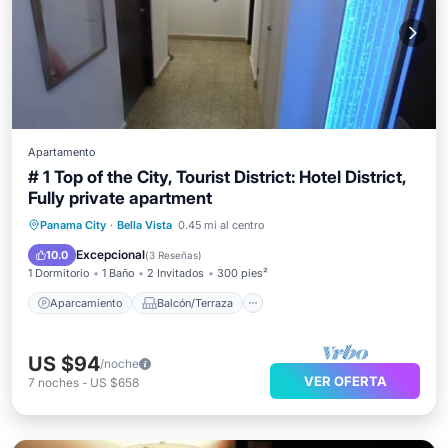
Apartamento
# 1 Top of the City, Tourist District: Hotel District,
Fully private apartment
Aparcamiento
Balcón/Terraza
Panama City
·
Bella Vista
0.45 mi al centro
Cocina
Aire acondicionado
Excepcional
10.0
(
3 Reseñas
)
1 Dormitorio
1 Baño
2 Invitados
300 pies²
Aparcamiento
Balcón/Terraza
US $94
/noche
VER OFERTA
7
noches
-
US $658