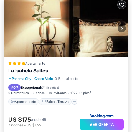
Apartamento
La Isabela Suites
Aparcamiento
Balcón/Terraza
Panama City
·
Casco Viejo
0.18 mi al centro
Aire acondicionado
Internet
Excepcional
9.7
(
74 Reseñas
)
6 Dormitorios
6 baños
14 Invitados
1022.57 pies²
Aparcamiento
Balcón/Terraza
US $175
/noche
VER OFERTA
7
noches
-
US $1,225