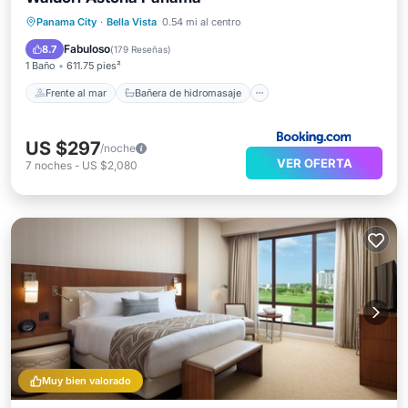
Frente al mar
Bañera de hidromasaje
Panama City
·
Bella Vista
0.54 mi al centro
Desayuno
Piscina
Fabuloso
8.7
(
179 Reseñas
)
1 Baño
611.75 pies²
Frente al mar
Bañera de hidromasaje
US $297
/noche
VER OFERTA
7
noches
-
US $2,080
Muy bien valorado