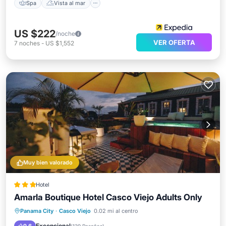
Spa
Vista al mar
US $222
/noche
VER OFERTA
7
noches
-
US $1,552
Muy bien valorado
Hotel
Amarla Boutique Hotel Casco Viejo Adults Only
Desayuno
Balcón/Terraza
Cocina
Panama City
·
Casco Viejo
0.02 mi al centro
Aire acondicionado
Excepcional