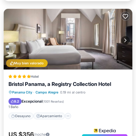
Muy bien valorado
Hotel
Bristol Panama, a Registry Collection Hotel
Desayuno
Aparcamiento
Piscina
Panama City
·
Campo Alegre
0.19 mi al centro
Spa
Excepcional
9.2
(
1001 Reseñas
)
1 Baño
Desayuno
Aparcamiento
US $356
/noche