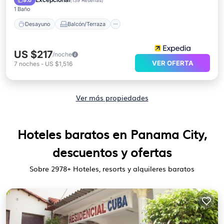
9.6
(
139 Reseñas
)
1 Baño
Desayuno
Balcón/Terraza
US $217
/noche
VER OFERTA
7
noches
-
US $1,516
Ver más propiedades
Hoteles baratos en Panama City,
descuentos y ofertas
Sobre
2978
+ Hoteles, resorts y alquileres baratos