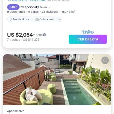
Balcón/Terraza
Vistas
Excepcional
10.0
(
1 Revisar
)
9 Dormitorios
9 baños
26 Invitados
5597 pies²
Frente al mar
Vista al mar
US $2,054
/noche
VER OFERTA
7
noches
-
US $14,376
Apartamento