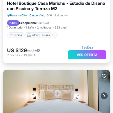
Hotel Boutique Casa Marichu - Estudio de Diseño
con Piscina y Terraza M2
Piscina
Balcón/Terraza
Cocina
Panama City
·
Casco Viejo
0.16 mi al centro
Aire acondicionado
Excepcional
10.0
(
1 Revisar
)
1 Dormitorio
1 Baño
2 Invitados
323 pies²
Piscina
Balcón/Terraza
US $129
/noche
VER OFERTA
7
noches
-
US $904