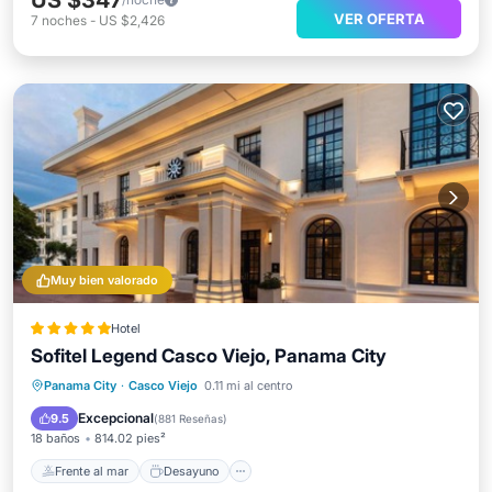
US $347
VER OFERTA
7
noches
-
US $2,426
Muy bien valorado
Hotel
Sofitel Legend Casco Viejo, Panama City
Frente al mar
Desayuno
Panama City
·
Casco Viejo
0.11 mi al centro
Aparcamiento
Piscina
Excepcional
9.5
(
881 Reseñas
)
18 baños
814.02 pies²
Frente al mar
Desayuno