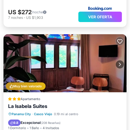
US $272
/noche
VER OFERTA
7
noches
-
US $1,903
Muy bien valorado
Apartamento
La Isabela Suites
Aparcamiento
Balcón/Terraza
Panama City
·
Casco Viejo
0.19 mi al centro
Cocina
Aire acondicionado
Excepcional
9.8
(
208 Reseñas
)
1 Dormitorio
1 Baño
4 Invitados