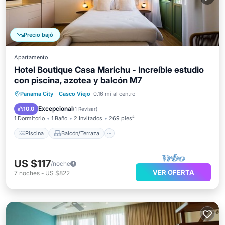
Precio bajó
Apartamento
Hotel Boutique Casa Marichu - Increíble estudio
con piscina, azotea y balcón M7
Piscina
Balcón/Terraza
Cocina
Panama City
·
Casco Viejo
0.16 mi al centro
Aire acondicionado
Excepcional
10.0
(
1 Revisar
)
1 Dormitorio
1 Baño
2 Invitados
269 pies²
Piscina
Balcón/Terraza
US $117
/noche
VER OFERTA
7
noches
-
US $822