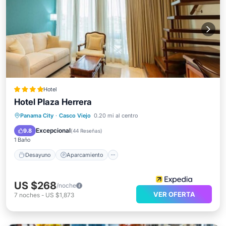
Hotel
Hotel Plaza Herrera
Desayuno
Aparcamiento
Piscina
Panama City
·
Casco Viejo
0.20 mi al centro
Vista al mar
Excepcional
9.8
(
44 Reseñas
)
1 Baño
Desayuno
Aparcamiento
US $268
/noche
VER OFERTA
7
noches
-
US $1,873