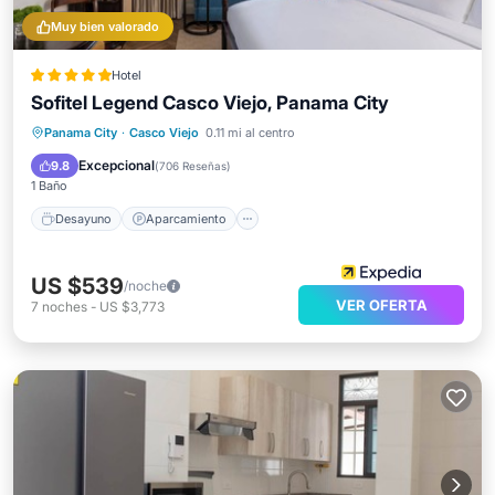
Muy bien valorado
Hotel
Sofitel Legend Casco Viejo, Panama City
Desayuno
Aparcamiento
Piscina
Panama City
·
Casco Viejo
0.11 mi al centro
Spa
Excepcional
9.8
(
706 Reseñas
)
1 Baño
Desayuno
Aparcamiento
US $539
/noche
VER OFERTA
7
noches
-
US $3,773