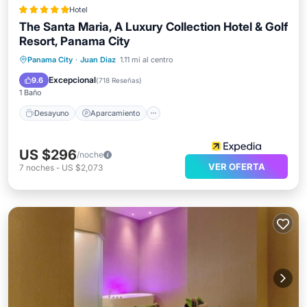
Hotel
The Santa Maria, A Luxury Collection Hotel & Golf
Resort, Panama City
Desayuno
Aparcamiento
Piscina
Panama City
·
Juan Diaz
1.11 mi al centro
Spa
Excepcional
9.6
(
718 Reseñas
)
1 Baño
Desayuno
Aparcamiento
US $296
/noche
VER OFERTA
7
noches
-
US $2,073