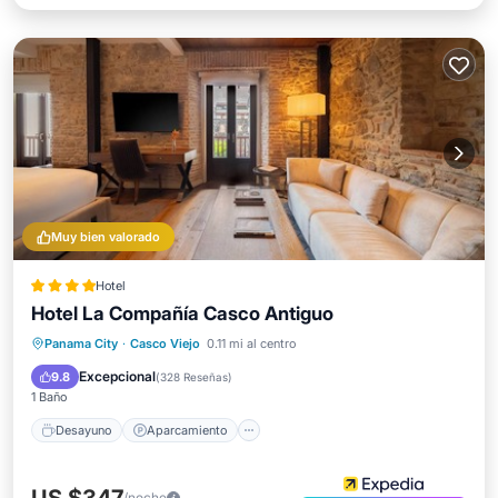
Muy bien valorado
Hotel
Hotel La Compañía Casco Antiguo
Desayuno
Aparcamiento
Piscina
Panama City
·
Casco Viejo
0.11 mi al centro
Spa
Excepcional
9.8
(
328 Reseñas
)
1 Baño
Desayuno
Aparcamiento
/noche