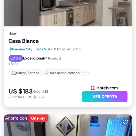
Hotel
Casa Bianca
Balcón/Terraza
Aire acondicionado
Panama City
·
Bella Vista
0.63 mi al centro
Internet
Apto para niños
Excepcional
10.0
(
7 Reseñas
)
1 Baño
Balcón/Terraza
Aire acondicionado
US $183
/noche
VER OFERTA
7
noches
-
US $1,282
Ahorra con
OneKey