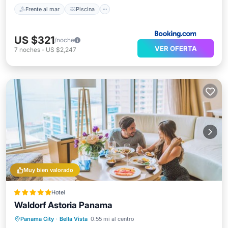
Frente al mar
Piscina
US $321
/noche
VER OFERTA
7
noches
-
US $2,247
Muy bien valorado
Hotel
Waldorf Astoria Panama
Bañera de hidromasaje
Desayuno
Panama City
·
Bella Vista
0.55 mi al centro