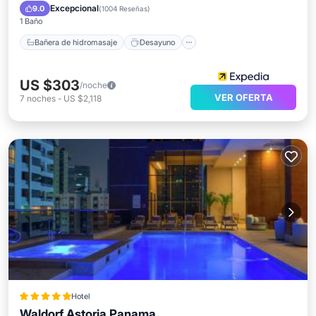
Aparcamiento
Piscina
Excepcional
9.0
(
1004 Reseñas
)
1 Baño
Bañera de hidromasaje
Desayuno
US $303
/noche
VER OFERTA
7
noches
-
US $2,118
Hotel
Waldorf Astoria Panama