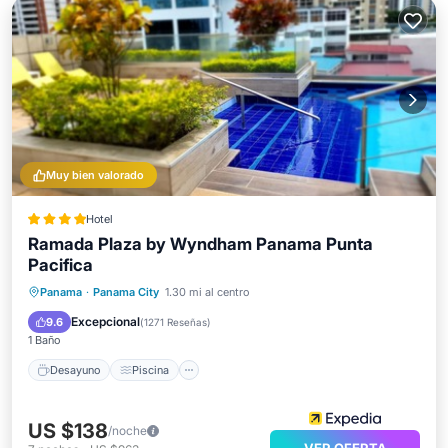
Muy bien valorado
Hotel
Ramada Plaza by Wyndham Panama Punta
Pacifica
Desayuno
Piscina
Balcón/Terraza
Panama
·
Panama City
1.30 mi al centro
Cocina
Excepcional
9.6
(
1271 Reseñas
)
1 Baño
Desayuno
Piscina
US $138
/noche