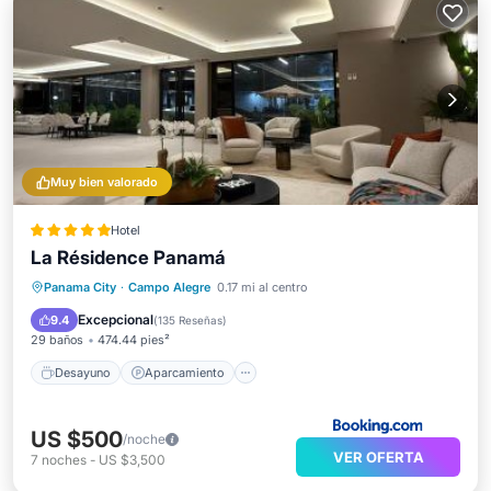
Muy bien valorado
Hotel
La Résidence Panamá
Desayuno
Aparcamiento
Spa
Panama City
·
Campo Alegre
0.17 mi al centro
Aire acondicionado
Excepcional
9.4
(
135 Reseñas
)
29 baños
474.44 pies²
Desayuno
Aparcamiento
US $500
/noche
VER OFERTA
7
noches
-
US $3,500