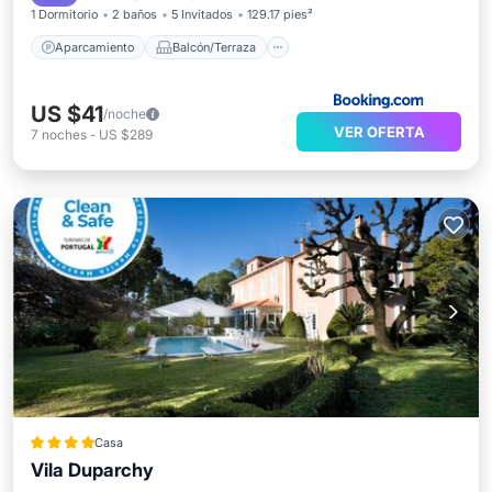
1 Dormitorio
2 baños
5 Invitados
129.17 pies²
Aparcamiento
Balcón/Terraza
US $41
/noche
VER OFERTA
7
noches
-
US $289
Casa
Vila Duparchy