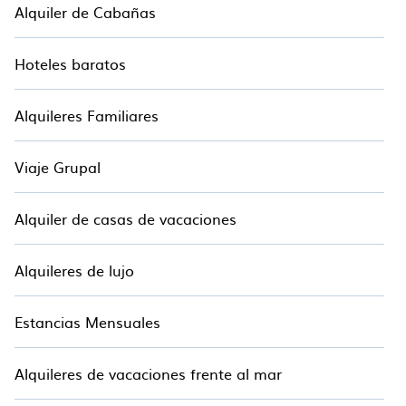
Alquiler de Cabañas
incluido, hasta hoteles boutique y alquileres de
lujo, tenemos miles de hoteles, resorts, posadas y
Hoteles baratos
moteles con precios actualizados para 2026. El
Hotala también enumera muchos hoteles de
último minuto y hoteles baratos de muchos de los
Alquileres Familiares
principales proveedores de viajes, incluidas las
principales cadenas de hotel como Radisson
Viaje Grupal
Hotel, Oyo, Marriott, Hyatt, Hilton, MGM Resorts y
más.
Alquiler de casas de vacaciones
Alquileres de lujo
Estancias Mensuales
Alquileres de vacaciones frente al mar