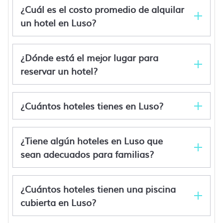
¿Cuál es el costo promedio de alquilar
un hotel en Luso?
¿Dónde está el mejor lugar para
reservar un hotel?
¿Cuántos hoteles tienes en Luso?
Luso Hoteles de 5 estrellas
Luso Hoteles de lujo
Luso Hoteles con calificación superior
¿Tiene algún hoteles en Luso que
Luso Ofertas de hotel de última hora
sean adecuados para familias?
¿Cuántos hoteles tienen una piscina
cubierta en Luso?