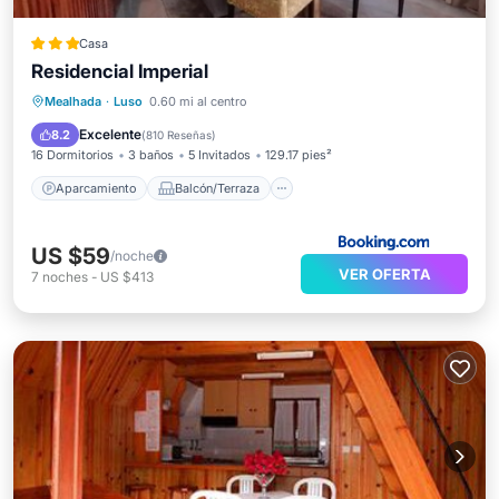
Casa
Residencial Imperial
Aparcamiento
Balcón/Terraza
Mealhada
·
Luso
0.60 mi al centro
Aire acondicionado
Internet
Excelente
8.2
(
810 Reseñas
)
16 Dormitorios
3 baños
5 Invitados
129.17 pies²
Aparcamiento
Balcón/Terraza
US $59
/noche
VER OFERTA
7
noches
-
US $413