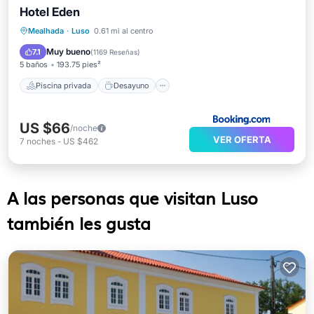
Hotel Eden
Piscina privada
Desayuno
Mealhada
·
Luso
0.61 mi al centro
Aparcamiento
Piscina
Muy bueno
7.1
(
1169 Reseñas
)
5 baños
193.75 pies²
Piscina privada
Desayuno
US $66
/noche
VER OFERTA
7
noches
-
US $462
A las personas que visitan Luso
también les gusta