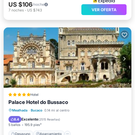
US $106
/noche
VER OFERTA
7
noches
-
US $743
Hotel
Palace Hotel do Bussaco
Desayuno
Aparcamiento
Mealhada
·
Bucaco
0.14 mi al centro
Balcón/Terraza
Vistas
Excelente
8.4
(
2515 Reseñas
)
5 baños
195.9 pies²
Desayuno
Aparcamiento