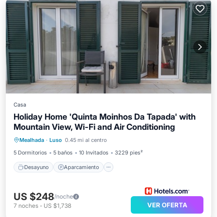
Casa
Holiday Home 'Quinta Moinhos Da Tapada' with
Mountain View, Wi-Fi and Air Conditioning
Desayuno
Aparcamiento
Spa
Mealhada
·
Luso
0.45 mi al centro
Balcón/Terraza
5 Dormitorios
5 baños
10 Invitados
3229 pies²
Desayuno
Aparcamiento
US $248
/noche
VER OFERTA
7
noches
-
US $1,738