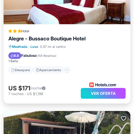
Hotel
Alegre - Bussaco Boutique Hotel
Desayuno
Aparcamiento
Piscina
Mealhada
·
Luso
0.57 mi al centro
Vista al mar
Fabuloso
8.8
(
156 Reseñas
)
1 Baño
Desayuno
Aparcamiento
US $171
/noche
VER OFERTA
7
noches
-
US $1,198