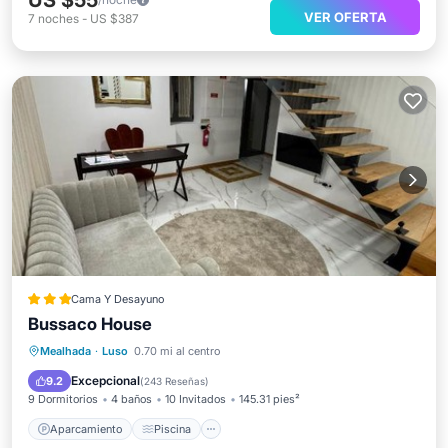
US $55
VER OFERTA
7
noches
-
US $387
Cama Y Desayuno
Bussaco House
Aparcamiento
Piscina
Mealhada
·
Luso
0.70 mi al centro
Aire acondicionado
Apto para niños
Excepcional
9.2
(
243 Reseñas
)
9 Dormitorios
4 baños
10 Invitados
145.31 pies²
Aparcamiento
Piscina