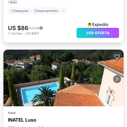
1 Baño
Desayuno
Aparcamiento
US $86
/noche
VER OFERTA
7
noches
-
US $601
Hotel
INATEL Luso