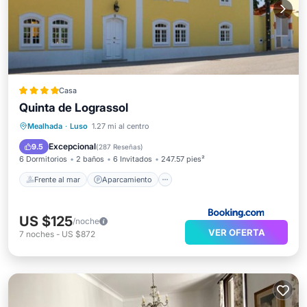
Casa
Quinta de Lograssol
Frente al mar
Aparcamiento
Piscina
Mealhada
·
Luso
1.27 mi al centro
Vista al mar
Excepcional
9.5
(
287 Reseñas
)
6 Dormitorios
2 baños
6 Invitados
247.57 pies²
Frente al mar
Aparcamiento
US $125
/noche
VER OFERTA
7
noches
-
US $872