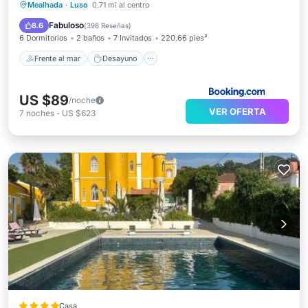
Frente al mar
Desayuno
Mealhada
·
Luso
0.71 mi al centro
Aparcamiento
Piscina
Fabuloso
8.6
(
398 Reseñas
)
6 Dormitorios
2 baños
7 Invitados
220.66 pies²
Frente al mar
Desayuno
US $89
/noche
VER OFERTA
7
noches
-
US $623
Casa