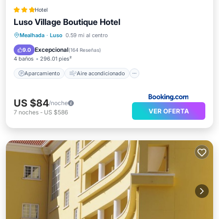
Hotel
Luso Village Boutique Hotel
Aparcamiento
Aire acondicionado
Mealhada
·
Luso
0.59 mi al centro
Internet
Se admiten mascotas
Excepcional
9.0
(
164 Reseñas
)
4 baños
296.01 pies²
Aparcamiento
Aire acondicionado
US $84
/noche
VER OFERTA
7
noches
-
US $586