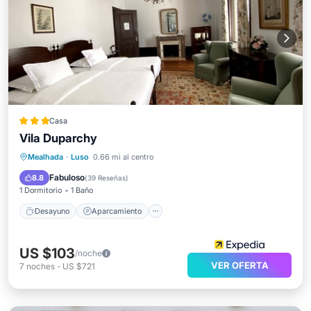
Casa
Vila Duparchy
Desayuno
Aparcamiento
Piscina
Mealhada
·
Luso
0.66 mi al centro
Balcón/Terraza
Fabuloso
8.8
(
39 Reseñas
)
1 Dormitorio
1 Baño
Desayuno
Aparcamiento
US $103
/noche
VER OFERTA
7
noches
-
US $721