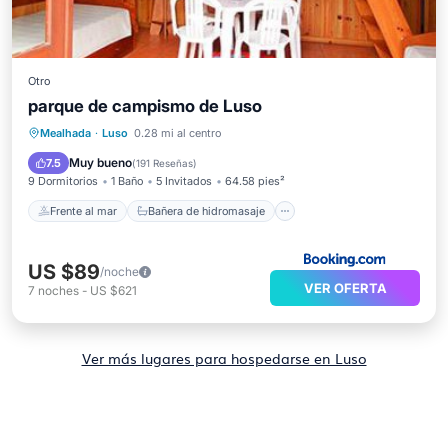
Otro
parque de campismo de Luso
Frente al mar
Bañera de hidromasaje
Mealhada
·
Luso
0.28 mi al centro
Desayuno
Aparcamiento
Muy bueno
7.5
(
191 Reseñas
)
9 Dormitorios
1 Baño
5 Invitados
64.58 pies²
Frente al mar
Bañera de hidromasaje
US $89
/noche
VER OFERTA
7
noches
-
US $621
Ver más lugares para hospedarse en Luso