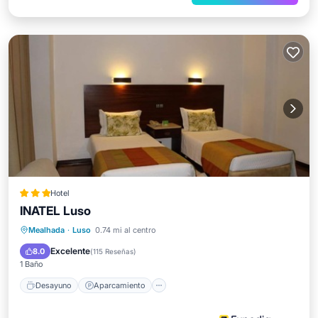
Hotel
INATEL Luso
Desayuno
Aparcamiento
Piscina
Mealhada
·
Luso
0.74 mi al centro
Balcón/Terraza
Excelente
8.0
(
115 Reseñas
)
1 Baño
Desayuno
Aparcamiento