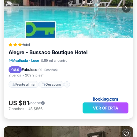
Hotel
Alegre - Bussaco Boutique Hotel
Frente al mar
Desayuno
Mealhada
·
Luso
0.59 mi al centro
Aparcamiento
Piscina
Fabuloso
8.9
(
991 Reseñas
)
2 baños
209.9 pies²
Frente al mar
Desayuno
US $81
/noche
VER OFERTA
7
noches
-
US $566