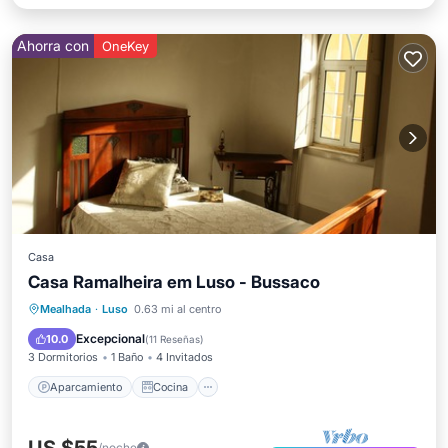
Ahorra con
OneKey
Casa
Casa Ramalheira em Luso - Bussaco
Aparcamiento
Cocina
Internet
Mealhada
·
Luso
0.63 mi al centro
Se admiten mascotas
Excepcional
10.0
(
11 Reseñas
)
3 Dormitorios
1 Baño
4 Invitados
Aparcamiento
Cocina
/noche