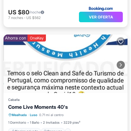
US $80
/noche
VER OFERTA
7
noches
-
US $562
Ahorra con
OneKey
Cabaña
Come Live Moments 40's
Piscina privada
Desayuno
Mealhada
·
Luso
0.71 mi al centro
Aparcamiento
Piscina
1 Dormitorio
1 Baño
2 Invitados
3229 pies²