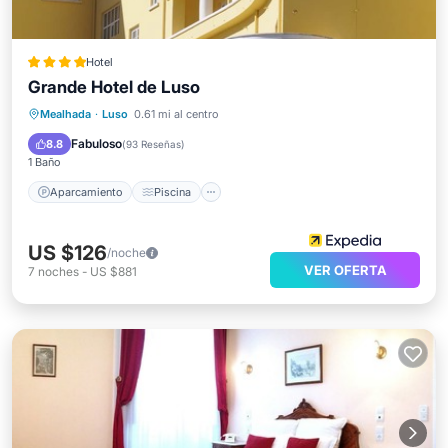
Hotel
Grande Hotel de Luso
Aparcamiento
Piscina
Spa
Mealhada
·
Luso
0.61 mi al centro
Balcón/Terraza
Fabuloso
8.8
(
93 Reseñas
)
1 Baño
Aparcamiento
Piscina
US $126
/noche
VER OFERTA
7
noches
-
US $881