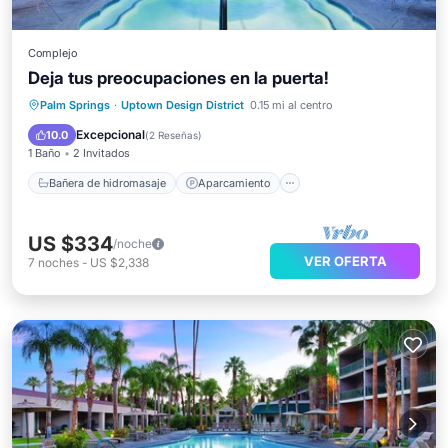
Complejo
Deja tus preocupaciones en la puerta!
Bañera de hidromasaje
Aparcamiento
Palm Springs
·
Uptown Design District
0.15 mi al centro
Piscina
Balcón/Terraza
Excepcional
10.0
(
2 Reseñas
)
1 Baño
2 Invitados
Bañera de hidromasaje
Aparcamiento
US $334
/noche
VER OFERTA
7
noches
-
US $2,338