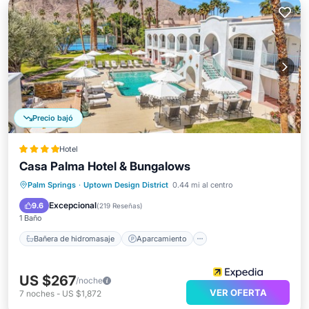
Precio bajó
Hotel
Casa Palma Hotel & Bungalows
Bañera de hidromasaje
Aparcamiento
Palm Springs
·
Uptown Design District
0.44 mi al centro
Piscina
Balcón/Terraza
Excepcional
9.6
(
219 Reseñas
)
1 Baño
Bañera de hidromasaje
Aparcamiento
US $267
/noche
VER OFERTA
7
noches
-
US $1,872