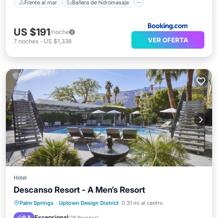
Frente al mar
Bañera de hidromasaje
US $191
/noche
VER OFERTA
7
noches
-
US $1,338
Hotel
Descanso Resort - A Men’s Resort
Desayuno
Aparcamiento
Piscina
Palm Springs
·
Uptown Design District
0.31 mi al centro
Internet
Excepcional
9.8
(
28 Reseñas
)