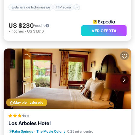
Bañera de hidromasaje
Piscina
US $230
/noche
VER OFERTA
7
noches
-
US $1,610
Muy bien valorado
Hotel
Los Arboles Hotel
Bañera de hidromasaje
Aparcamiento
Palm Springs
·
The Movie Colony
0.25 mi al centro