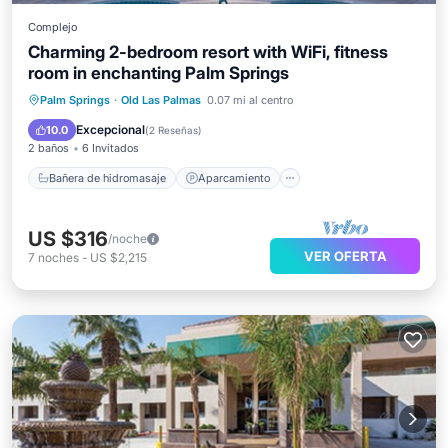
Complejo
Charming 2-bedroom resort with WiFi, fitness
room in enchanting Palm Springs
Bañera de hidromasaje
Aparcamiento
Palm Springs
·
Old Las Palmas
0.07 mi al centro
Piscina
Balcón/Terraza
Excepcional
10.0
(
2 Reseñas
)
2 baños
6 Invitados
Bañera de hidromasaje
Aparcamiento
US $316
/noche
VER OFERTA
7
noches
-
US $2,215