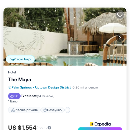
Precio bajó
Hotel
The Maya
Piscina privada
Desayuno
Piscina
Palm Springs
·
Uptown Design District
0.26 mi al centro
Spa
Excelente
8.0
(
14 Reseñas
)
1 Baño
Piscina privada
Desayuno
US $1,554
/noche