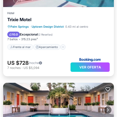
Hotel
Trixie Motel
Frente al mar
Aparcamiento
Piscina
Palm Springs
·
Uptown Design District
0.43 mi al centro
Vista al mar
Excepcional
10.0
(
2 Reseñas
)
7 baños
315.23 pies²
Frente al mar
Aparcamiento
US $728
/noche
VER OFERTA
7
noches
-
US $5,094