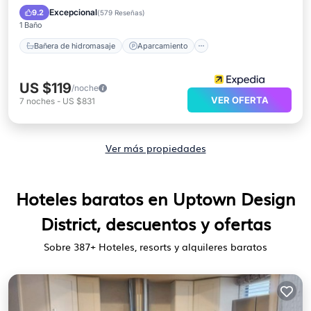
Piscina
Balcón/Terraza
Excepcional
9.2
(
579 Reseñas
)
1 Baño
Bañera de hidromasaje
Aparcamiento
US $119
/noche
VER OFERTA
7
noches
-
US $831
Ver más propiedades
Hoteles baratos en Uptown Design
District, descuentos y ofertas
Sobre
387
+ Hoteles, resorts y alquileres baratos