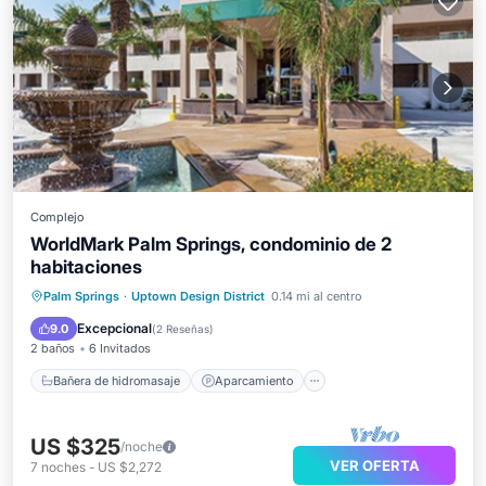
Complejo
WorldMark Palm Springs, condominio de 2
habitaciones
Bañera de hidromasaje
Aparcamiento
Palm Springs
·
Uptown Design District
0.14 mi al centro
Piscina
Balcón/Terraza
Excepcional
9.0
(
2 Reseñas
)
2 baños
6 Invitados
Bañera de hidromasaje
Aparcamiento
US $325
/noche
VER OFERTA
7
noches
-
US $2,272