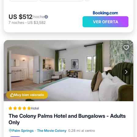
US $512
/noche
VER OFERTA
7
noches
-
US $3,582
Muy bien valorado
Hotel
The Colony Palms Hotel and Bungalows - Adults
Only
Bañera de hidromasaje
Desayuno
Palm Springs
·
The Movie Colony
0.28 mi al centro