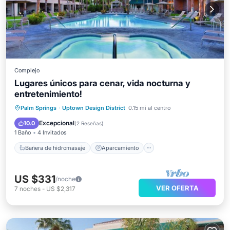
Complejo
Lugares únicos para cenar, vida nocturna y
entretenimiento!
Bañera de hidromasaje
Aparcamiento
Palm Springs
·
Uptown Design District
0.15 mi al centro
Piscina
Balcón/Terraza
Excepcional
10.0
(
2 Reseñas
)
1 Baño
4 Invitados
Bañera de hidromasaje
Aparcamiento
US $331
/noche
VER OFERTA
7
noches
-
US $2,317