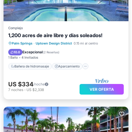
Complejo
1,200 acres de aire libre y días soleados!
Bañera de hidromasaje
Aparcamiento
Palm Springs
·
Uptown Design District
0.15 mi al centro
Piscina
Balcón/Terraza
Excepcional
10.0
(
2 Reseñas
)
1 Baño
4 Invitados
Bañera de hidromasaje
Aparcamiento
US $334
/noche
VER OFERTA
7
noches
-
US $2,338