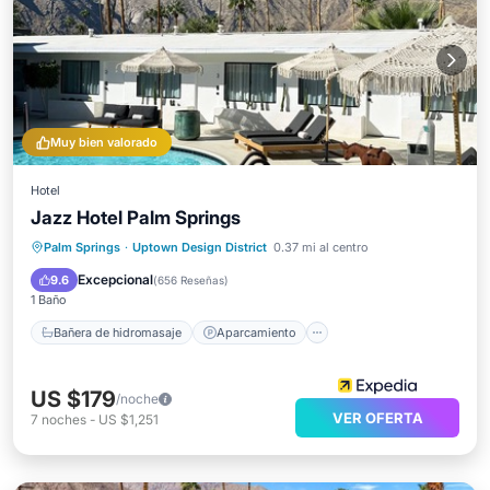
Muy bien valorado
Hotel
Jazz Hotel Palm Springs
Bañera de hidromasaje
Aparcamiento
Palm Springs
·
Uptown Design District
0.37 mi al centro
Piscina
Balcón/Terraza
Excepcional
9.6
(
656 Reseñas
)
1 Baño
Bañera de hidromasaje
Aparcamiento
US $179
/noche
VER OFERTA
7
noches
-
US $1,251