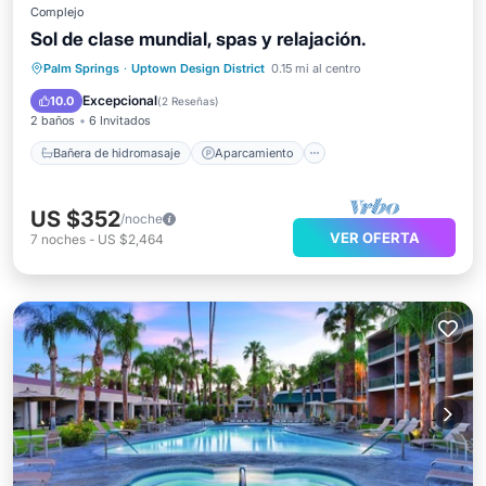
Complejo
Sol de clase mundial, spas y relajación.
Bañera de hidromasaje
Aparcamiento
Palm Springs
·
Uptown Design District
0.15 mi al centro
Piscina
Balcón/Terraza
Excepcional
10.0
(
2 Reseñas
)
2 baños
6 Invitados
Bañera de hidromasaje
Aparcamiento
US $352
/noche
VER OFERTA
7
noches
-
US $2,464