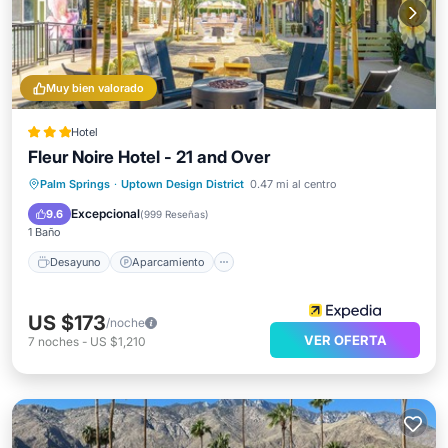
Muy bien valorado
Hotel
Fleur Noire Hotel - 21 and Over
Desayuno
Aparcamiento
Piscina
Palm Springs
·
Uptown Design District
0.47 mi al centro
Balcón/Terraza
Excepcional
9.6
(
999 Reseñas
)
1 Baño
Desayuno
Aparcamiento
US $173
/noche
VER OFERTA
7
noches
-
US $1,210