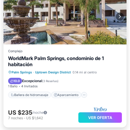
Complejo
WorldMark Palm Springs, condominio de 1
habitación
Bañera de hidromasaje
Aparcamiento
Palm Springs
·
Uptown Design District
0.14 mi al centro
Piscina
Balcón/Terraza
Excepcional
10.0
(
3 Reseñas
)
1 Baño
4 Invitados
Bañera de hidromasaje
Aparcamiento
US $235
/noche
VER OFERTA
7
noches
-
US $1,642