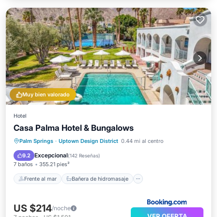
Muy bien valorado
Hotel
Casa Palma Hotel & Bungalows
Frente al mar
Bañera de hidromasaje
Palm Springs
·
Uptown Design District
0.44 mi al centro
Desayuno
Aparcamiento
Excepcional
9.2
(
142 Reseñas
)
7 baños
355.21 pies²
Frente al mar
Bañera de hidromasaje
US $214
/noche
VER OFERTA