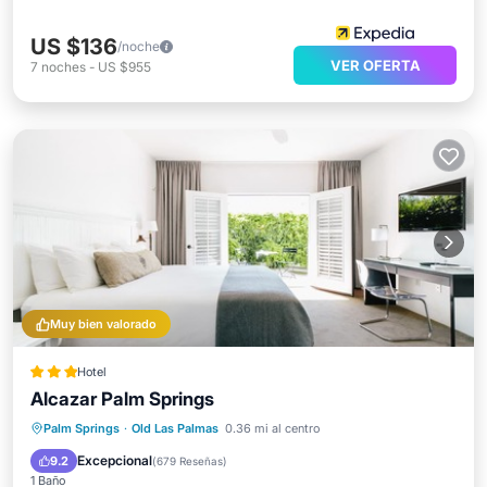
US $136
/noche
VER OFERTA
7
noches
-
US $955
Muy bien valorado
Hotel
Alcazar Palm Springs
Bañera de hidromasaje
Piscina
Palm Springs
·
Old Las Palmas
0.36 mi al centro
Balcón/Terraza
Cocina
Excepcional
9.2
(
679 Reseñas
)
1 Baño