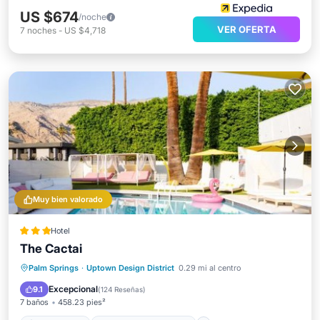
US $674
/noche
VER OFERTA
7
noches
-
US $4,718
Muy bien valorado
Hotel
The Cactai
Frente al mar
Bañera de hidromasaje
Palm Springs
·
Uptown Design District
0.29 mi al centro
Desayuno
Aparcamiento
Excepcional
9.1
(
124 Reseñas
)
7 baños
458.23 pies²