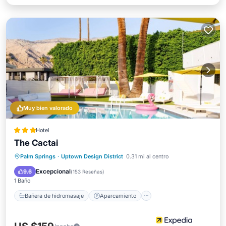
Muy bien valorado
Hotel
The Cactai
Bañera de hidromasaje
Aparcamiento
Palm Springs
·
Uptown Design District
0.31 mi al centro
Piscina
Balcón/Terraza
Excepcional
9.6
(
153 Reseñas
)
1 Baño
Bañera de hidromasaje
Aparcamiento