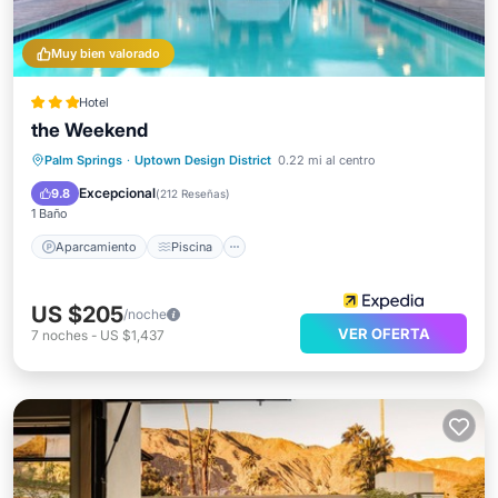
Muy bien valorado
Hotel
the Weekend
Aparcamiento
Piscina
Palm Springs
·
Uptown Design District
0.22 mi al centro
Balcón/Terraza
Cocina
Excepcional
9.8
(
212 Reseñas
)
1 Baño
Aparcamiento
Piscina
US $205
/noche
VER OFERTA
7
noches
-
US $1,437