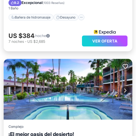
Aparcamiento
Piscina
Excepcional
9.2
(
1003 Reseñas
)
1 Baño
Bañera de hidromasaje
Desayuno
US $384
/noche
VER OFERTA
7
noches
-
US $2,685
Complejo
¡El mejor oasis del desierto!