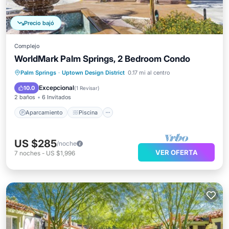
Precio bajó
Complejo
WorldMark Palm Springs, 2 Bedroom Condo
Aparcamiento
Piscina
Cocina
Palm Springs
·
Uptown Design District
0.17 mi al centro
Aire acondicionado
Excepcional
10.0
(
1 Revisar
)
2 baños
6 Invitados
Aparcamiento
Piscina
US $285
/noche
VER OFERTA
7
noches
-
US $1,996