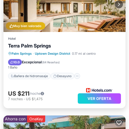
Muy bien valorado
Hotel
Terra Palm Springs
Bañera de hidromasaje
Desayuno
Palm Springs
·
Uptown Design District
0.17 mi al centro
Aparcamiento
Piscina
Excepcional
10.0
(
64 Reseñas
)
1 Baño
Bañera de hidromasaje
Desayuno
US $211
/noche
VER OFERTA
7
noches
-
US $1,475
Ahorra con
OneKey