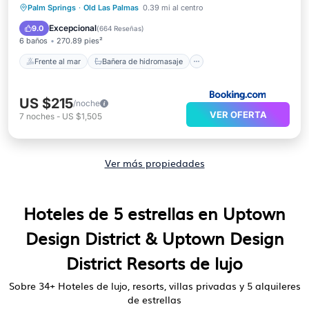
Estación de carga para vehículos eléctricos
Palm Springs
·
Old Las Palmas
0.39 mi al centro
Aparcamiento
Excepcional
9.0
(
664 Reseñas
)
6 baños
270.89 pies²
Frente al mar
Bañera de hidromasaje
US $215
/noche
VER OFERTA
7
noches
-
US $1,505
Ver más propiedades
Hoteles de 5 estrellas en Uptown
Design District & Uptown Design
District Resorts de lujo
Sobre
34
+ Hoteles de lujo, resorts, villas privadas y 5 alquileres
de estrellas