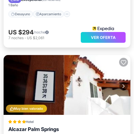
1 Baño
Desayuno
Aparcamiento
US $294
/noche
VER OFERTA
7
noches
-
US $2,061
Muy bien valorado
Hotel
Alcazar Palm Springs
Frente al mar
Bañera de hidromasaje